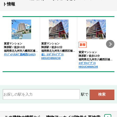
ト情報
賃貸マンション
賃貸マンション
新着
陣原駅 / 徒歩13分
陣原駅 / 徒歩12分
福岡県北九州市八幡西区瀬板１丁目
福岡県北九州市八幡西区樋口町
賃貸マンション
ｲﾏ-ｼﾞｭｱ-ｸﾋﾙｽﾞ黒崎西(1402)
仮）ｺﾝﾀﾞｸﾄﾚｼﾞﾃﾞﾝｽ
陣原駅 / 徒歩12分
HIGUCHIMACHI
福岡県北九州市八幡西区樋口町
ｺﾝﾀﾞｸﾄﾚｼﾞﾃﾞﾝｽ
HIGUCHIMACHI
駅で