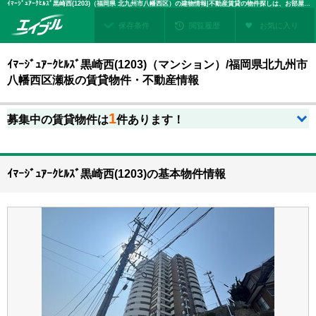
ｲﾏｰｼﾞｭｱｰｸﾋﾙｽﾞ黒崎西(1203)（福岡県 北九州市八幡西区）の建物情報|不動産賃貸の物件探しは、お部屋探しのエイブル
保存条件
閲覧履歴
お気に入り
ｲﾏｰｼﾞｭｱｰｸﾋﾙｽﾞ黒崎西(1203)（マンション）/福岡県北九州市
八幡西区瀬板の賃貸物件・不動産情報
1
募集中の賃貸物件は
件あります！
ｲﾏｰｼﾞｭｱｰｸﾋﾙｽﾞ黒崎西(1203)の基本物件情報