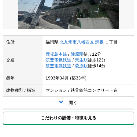
住所
福岡県
北九州市八幡西区
瀬板
１丁目
鹿児島本線
/
陣原駅
徒歩12分
交通
筑豊電気鉄道
/
穴生駅
徒歩12分
筑豊電気鉄道
/
萩原駅
徒歩14分
築年
1993年04月 (築33年)
建物種別 / 構造
マンション / 鉄骨鉄筋コンクリート造
開く
こだわりの設備・特徴を見る