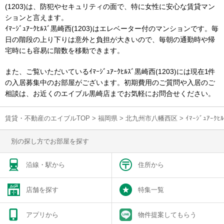
(1203)は、防犯やセキュリティの面で、特に女性に安心な賃貸マン
ションと言えます。
ｲﾏｰｼﾞｭｱｰｸﾋﾙｽﾞ黒崎西(1203)はエレベーター付のマンションです。毎
日の階段の上り下りは意外と負担が大きいので、毎朝の通勤時や帰
宅時にも容易に階数を移動できます。
また、ご覧いただいているｲﾏｰｼﾞｭｱｰｸﾋﾙｽﾞ黒崎西(1203)には現在1件
の入居募集中のお部屋がございます。初期費用のご質問や入居のご
相談は、お近くのエイブル黒崎店までお気軽にお問合せください。
賃貸・不動産のエイブルTOP
>
福岡県
>
北九州市八幡西区
>
ｲﾏｰｼﾞｭｱｰ
別の探し方でお部屋を探す
沿線・駅から
住所から
店舗を探す
特集一覧
アプリから
物件提案してもらう