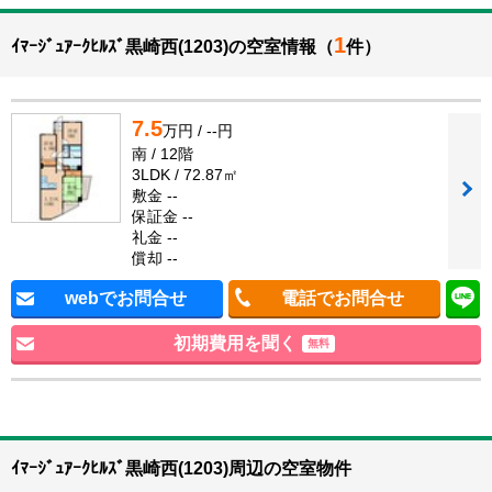
1
ｲﾏｰｼﾞｭｱｰｸﾋﾙｽﾞ黒崎西(1203)の空室情報（
件）
7.5
万円 / --円
南 / 12階
3LDK / 72.87㎡
敷金 --
保証金 --
礼金 --
償却 --
webでお問合せ
電話でお問合せ
初期費用を聞く
無料
ｲﾏｰｼﾞｭｱｰｸﾋﾙｽﾞ黒崎西(1203)周辺の空室物件