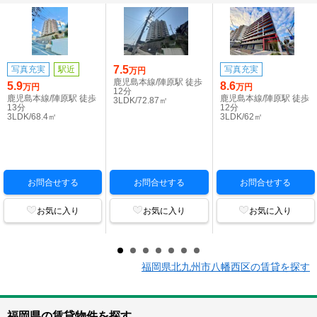
7.5
写真充実
駅近
写真充実
万円
鹿児島本線/陣原駅 徒歩
5.9
8.6
万円
万円
12分
鹿児島本線/陣原駅 徒歩
鹿児島本線/陣原駅 徒歩
3LDK/72.87㎡
13分
12分
3LDK/68.4㎡
3LDK/62㎡
お問合せする
お問合せする
お問合せする
お気に入り
お気に入り
お気に入り
福岡県北九州市八幡西区の賃貸を探す
福岡県の賃貸物件を探す