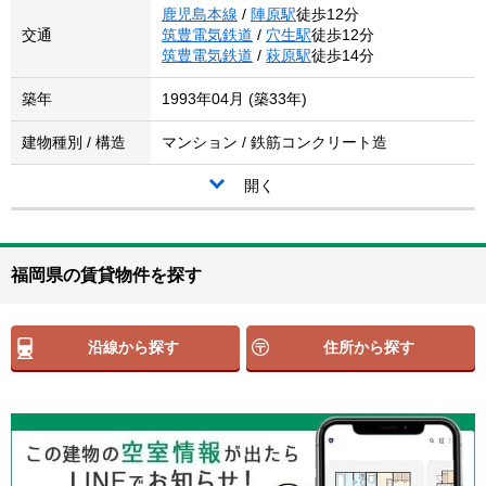
鹿児島本線
/
陣原駅
徒歩12分
交通
筑豊電気鉄道
/
穴生駅
徒歩12分
筑豊電気鉄道
/
萩原駅
徒歩14分
築年
1993年04月 (築33年)
建物種別 / 構造
マンション / 鉄筋コンクリート造
開く
福岡県の賃貸物件を探す
沿線から探す
住所から探す