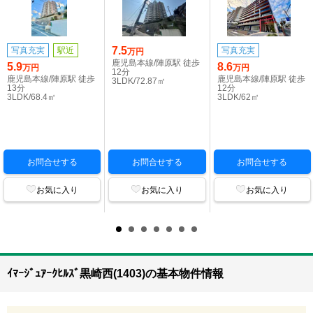
7.5
写真充実
駅近
写真充実
万円
鹿児島本線/陣原駅 徒歩
5.9
8.6
万円
万円
12分
鹿児島本線/陣原駅 徒歩
鹿児島本線/陣原駅 徒歩
3LDK/72.87㎡
13分
12分
3LDK/68.4㎡
3LDK/62㎡
お問合せする
お問合せする
お問合せする
お気に入り
お気に入り
お気に入り
ｲﾏｰｼﾞｭｱｰｸﾋﾙｽﾞ黒崎西(1403)の基本物件情報