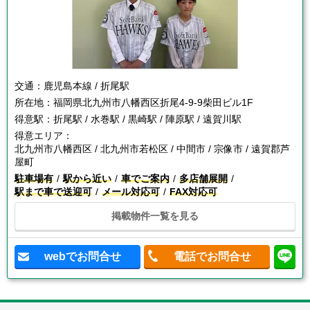
交通：
鹿児島本線 / 折尾駅
所在地：
福岡県北九州市八幡西区折尾4-9-9柴田ビル1F
得意駅：
折尾駅 / 水巻駅 / 黒崎駅 / 陣原駅 / 遠賀川駅
得意エリア：
北九州市八幡西区 / 北九州市若松区 / 中間市 / 宗像市 / 遠賀郡芦
屋町
駐車場有
駅から近い
車でご案内
多店舗展開
駅まで車で送迎可
メール対応可
FAX対応可
掲載物件一覧を見る
webでお問合せ
電話でお問合せ