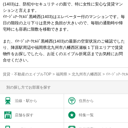
(1403)は、防犯やセキュリティの面で、特に女性に安心な賃貸マン
ションと言えます。
ｲﾏｰｼﾞｭｱｰｸﾋﾙｽﾞ黒崎西(1403)はエレベーター付のマンションです。毎
日の階段の上り下りは意外と負担が大きいので、毎朝の通勤時や帰
宅時にも容易に階数を移動できます。
また、ｲﾏｰｼﾞｭｱｰｸﾋﾙｽﾞ黒崎西(1403)の最新の空室状況のご確認でした
り、陣原駅周辺や福岡県北九州市八幡西区瀬板１丁目エリアで賃貸
物件をお探しでしたら、お近くのエイブル折尾店までお気軽にお問
合せください。
賃貸・不動産のエイブルTOP
>
福岡県
>
北九州市八幡西区
>
ｲﾏｰｼﾞｭｱｰ
別の探し方でお部屋を探す
沿線・駅から
住所から
店舗を探す
特集一覧