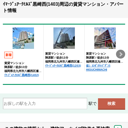
ｲﾏｰｼﾞｭｱｰｸﾋﾙｽﾞ黒崎西(1403)周辺の賃貸マンション・アパー
ト情報
賃貸マンション
賃貸マンション
新着
陣原駅 / 徒歩12分
陣原駅 / 徒歩12分
福岡県北九州市八幡西区瀬板１丁目
福岡県北九州市八幡西区樋口町
賃貸マンション
ｲﾏｰｼﾞｭｱｰｸﾋﾙｽﾞ黒崎西(1203)
仮）ｺﾝﾀﾞｸﾄﾚｼﾞﾃﾞﾝｽ
陣原駅 / 徒歩13分
HIGUCHIMACHI
福岡県北九州市八幡西区瀬板１丁目
ｲﾏ-ｼﾞｭｱ-ｸﾋﾙｽﾞ黒崎西(1402)
駅で