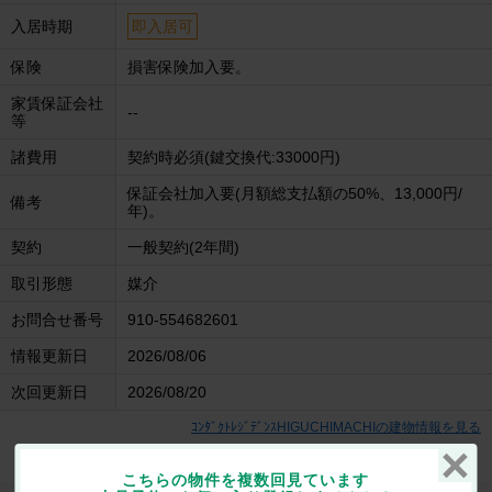
入居時期
即入居可
保険
損害保険加入要。
家賃保証会社
--
等
諸費用
契約時必須(鍵交換代:33000円)
保証会社加入要(月額総支払額の50%、13,000円/
備考
年)。
契約
一般契約(2年間)
取引形態
媒介
お問合せ番号
910-554682601
情報更新日
2026/08/06
次回更新日
2026/08/20
ｺﾝﾀﾞｸﾄﾚｼﾞﾃﾞﾝｽHIGUCHIMACHIの建物情報を見る
こちらの物件を複数回見ています