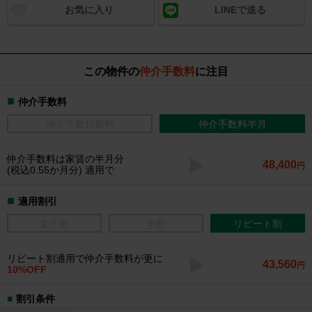
お気に入り
LINEで送る
この物件の
仲介手数料
に注目
仲介手数料
仲介手数料無料
仲介手数料半月
仲介手数料
は家賃の半月分
48,400
円
(税込0.55か月分) 適用で
適用割引
女子割
学割
リピート割
リピート割適用で仲介手数料が更に
43,560
円
10%OFF
割引条件