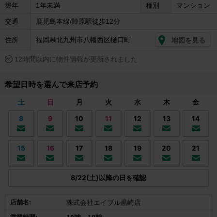
築年
1年未満
種別
マンション
交通
鹿児島本線/陣原駅徒歩12分
住所
福岡県北九州市八幡西区樋口町
地図を見る
12時間以内に物件情報が更新されました
希望日時を選んで来店予約
土
日
月
火
水
木
金
8
9
10
11
12
13
14
15
16
17
18
19
20
21
8/22(土)以降の日を確認
店舗名:
株式会社エイブル黒崎店