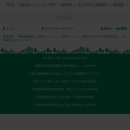
賃貸・不動産のエイブルTOP
>
福岡県
>
北九州市八幡西区
>
陣原駅
>
パソコン
トップ
プライバシーポリシー
問合せ・会社概要
賃貸物件・不動産情報は、賃貸マンション・賃貸アパート・賃貸住宅などの不動産を扱う、お
部屋探しのエイブルへ
(C) ABLE INC. All rights reserved.
福岡県の不動産賃貸の物件情報なら CHINTAI
過去の掲載物件も探せる！エイブル賃貸物件アーカイブ
学生の一人暮らし向け賃貸！エイブル進学応援部
[PR]賃貸物件の疑問解決！教えてエイブルAGENT
[PR]賃貸生活の工夫を紹介！CHINTAI情報局
[PR]女性の賃貸生活を応援！Woman.CHINTAI