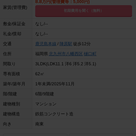
8.8
万円(管理費等：5,000円)
家賃(管理費)
初期費用を聞く（無料）
敷金/保証金
なし/--
礼金/償却
なし/--
交通
鹿児島本線
/
陣原駅
徒歩12分
住所
福岡県
北九州市八幡西区
樋口町
間取り
3LDK(LDK11.1 洋6 洋5.2 洋5.1)
専有面積
62㎡
築年/築年月
1年未満/2025年11月
階/階建
6階/9階建
建物種別
マンション
建物構造
鉄筋コンクリート造
向き
南東