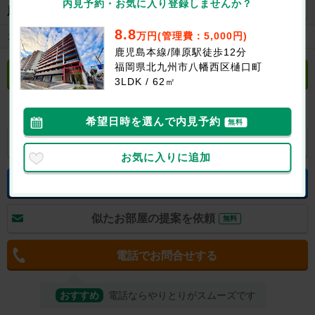
内見予約・お気に入り登録しませんか？
地図を見る
周辺施設
8.8
万円(管理費：5,000円)
コンビニ
ローソン八幡樋口町店まで134m
鹿児島本線/陣原駅徒歩12分
福岡県北九州市八幡西区樋口町
立地や周辺環境について聞く
無料
3LDK / 62㎡
希望日時を選んで内見予約
無料
お気に入り
LINEで送る
お気に入りに追加
空室状況をお問合せする
無料
似たお部屋の提案を依頼
無料
電話でお問合せする
おすすめ
電話ならやりとりがスムーズです