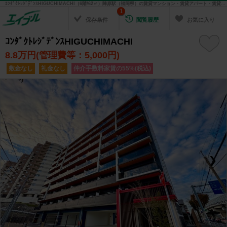
ｺﾝﾀﾞｸﾄﾚｼﾞﾃﾞﾝｽHIGUCHIMACHI（6階/62㎡）陣原駅（福岡県）の賃貸マンション・賃貸アパート・賃貸住宅の不動産情報を検索！ 不動産賃貸の物件探しは、お部屋探しのエイブル
1
保存条件
閲覧履歴
お気に入り
ｺﾝﾀﾞｸﾄﾚｼﾞﾃﾞﾝｽHIGUCHIMACHI
8.8
万円(管理費等：5,000円)
敷金なし
礼金なし
仲介手数料家賃の55%(税込)