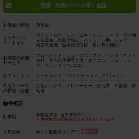
設備・特徴について聞く
無料
お部屋の特徴
角部屋
ガスコンロ付、システムキッチン、シャワー付き独
キッチン/バ
立洗面台、洗面所独立、バストイレ別、シャワー、
ス・トイレ
浴室乾燥機、温水洗浄便座、追い焚き機能
クローゼット、シューズボックス、インターネット
お部屋の設備
無料、室内洗濯機置き場、エアコン、フローリン
サービス
グ、ベランダ･バルコニー
セキュリティ
オートロック、TVインターホン、防犯カメラ
共有スペース
宅配ボックス、エレベーター、敷地内ゴミ置場、駐
の特徴・設備
輪場
物件概要
有料駐車場1台(8,800円/月)
駐車場
駐車場の金額表示は1台分の表示となります。
仲介手数料家賃の55%
入居条件