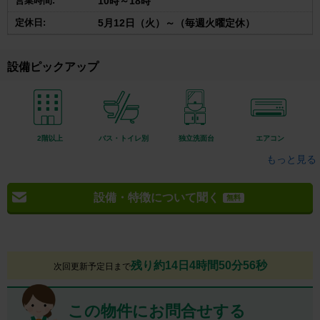
営業時間:
10時～18時
定休日:
5月12日（火）～（毎週火曜定休）
設備ピックアップ
2階以上
バス・トイレ別
独立洗面台
エアコン
もっと見る
設備・特徴について聞く
無料
残り約14日4時間50分55秒
次回更新予定日まで
この物件にお問合せする