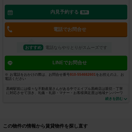
内見予約する
無料
電話でお問合せ
おすすめ
電話ならやりとりがスムーズです
LINEでお問合せ
お電話をおかけの際は、お問合せ番号
910-554682601
をお控えの上、お
電話ください
黒崎駅前には様々な不動産屋さんがある中でエイブル黒崎店は親切・丁寧
に対応させて頂き、礼儀・礼節・マナー・お客様満足度は地域ナンバーワ
ンを目指しております。お気軽にご来店くださいませ。取扱い物件も豊富
続きを読む
に取り揃えております。小さなご質問からでも大丈夫！お気軽にお問合せ
ください！
この物件の情報から賃貸物件を探し直す