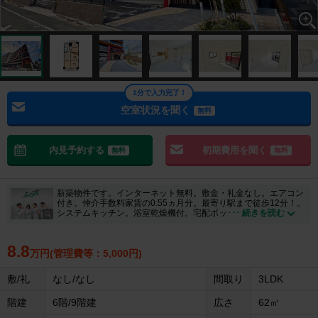
1分で入力完了！
空室状況を聞く
無料
内見予約する
初期費用を聞く
無料
無料
新築物件です。インターネット無料。敷金・礼金なし。エアコン
付き。仲介手数料家賃の0.55ヵ月分。最寄り駅まで徒歩12分！。
システムキッチン。浴室乾燥機付。宅配ボッ
･･･ 続きを読む
8.8
万円(管理費等：5,000円)
敷/礼
なし/なし
間取り
3LDK
階建
6階/9階建
広さ
62㎡