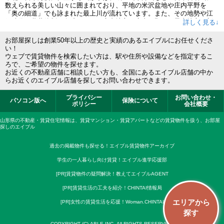
の山形市は多彩な物件が集まり、3つの大学がある城下町の米沢市など
数えられる美しい山々に囲まれており、平地の米沢盆地や庄内平野を
は、一人暮らしに最適な物件が豊富です。
「奥の細道」でも詠まれた最上川が流れています。また、その地勢や江
戸時代の幕藩体制の名残りから、庄内地方（庄内平野）、最上地方（新
詳しく見る↓
庄盆地）、村山地方（山形盆地）、置賜地方（米沢盆地）の4つの地域に
区分され、方言や食べ物などの文化も少しずつ異なる点が山形県の特徴
お部屋探しは創業50年以上の歴史と実績のあるエイブルにお任せくださ
です。山形県の気候は、日本海側の庄内地方は多雨多湿で冬には北西の
い！
季節風で吹雪くこともあります。内陸部は、夏は日中の気温が高く、冬
ウェブで賃貸物件を検索したい方は、駅や住所や設備などを指定するこ
は積雪が多いでしょう。
ろで、ご希望の物件を探せます。
お近くの不動産店舗に相談したい方も、全国にあるエイブル店舗の中か
経済・産業
らお近くのエイブル店舗を探してお問い合わせできます。
山形県は、他東北各県とともに良質なお米がとれる地域として知られ、
「はえぬき」や「つや姫」といった山形県のブランド米が多数生産され
プライバシー
お問い合わせ・
パソコン版へ
保険について
ています。山形県の果樹栽培は全国的に有名です。サクランボ、ブド
ポリシー
会社概要
ウ、ラ・フランス（洋ナシ）、イチゴ、モモ、スモモ、スイカ等々、多
種多様な果物が年間を通じて収穫され、全国トップレベルの出荷量で
山形県の不動産・賃貸住宅情報は、賃貸マンション・賃貸アパートなどの賃貸物件を扱う、お部屋
す。山形県は政策として工業化も積極的に進めており、県内には20以上
探しのエイブル
の工業団地があります。なかでも山形空港近くに位置する工業団地は、
交通条件に恵まれていることが幸いして、ハイテク関係企業等の立地、
過去の掲載物件も探せる！エイブル賃貸物件アーカイブ
集積が進んでいます。
学生の一人暮らし向け賃貸！エイブル進学応援部
[PR]賃貸物件の疑問解決！教えてエイブルAGENT
[PR]賃貸生活の工夫を紹介！CHINTAI情報局
エリアから
[PR]女性の賃貸生活を応援！Woman.CHINTAI
探す
COPYRIGHT (C) ABLE INC. All RIGHTS RESERVED.