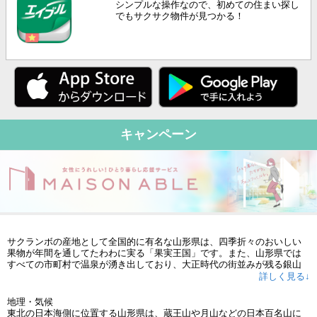
シンプルな操作なので、初めての住まい探し
でもサクサク物件が見つかる！
キャンペーン
サクランボの産地として全国的に有名な山形県は、四季折々のおいしい
果物が年間を通してたわわに実る「果実王国」です。また、山形県では
すべての市町村で温泉が湧き出しており、大正時代の街並みが残る銀山
温泉をはじめ、大自然に囲まれた蔵王温泉、海沿いの湯野浜温泉など、
詳しく見る↓
多種多様な温泉が楽しめます。そのほか、スキーや樹氷で知られる蔵王
国定公園、松尾芭蕉も愛した「名刹立石寺」別名山寺など、山形県は自
地理・気候
然と文化の魅力がいっぱいです。商業の中心地となっている県庁所在地
東北の日本海側に位置する山形県は、蔵王山や月山などの日本百名山に