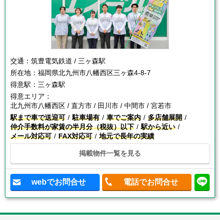
交通：
筑豊電気鉄道 / 三ヶ森駅
所在地：
福岡県北九州市八幡西区三ヶ森4-8-7
得意駅：
三ヶ森駅
得意エリア：
北九州市八幡西区 / 直方市 / 田川市 / 中間市 / 宮若市
駅まで車で送迎可
駐車場有
車でご案内
多店舗展開
仲介手数料が家賃の半月分（税抜）以下
駅から近い
メール対応可
FAX対応可
地元で長年の実績
掲載物件一覧を見る
webでお問合せ
電話でお問合せ