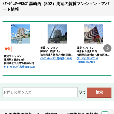
ｲﾏｰｼﾞｭｱｰｸﾋﾙｽﾞ黒崎西（802）周辺の賃貸マンション・アパ
ート情報
賃貸マンション
賃貸マンション
新着
陣原駅 / 徒歩12分
陣原駅 / 徒歩12分
福岡県北九州市八幡西区瀬板１丁目
福岡県北九州市八幡西区樋口町
賃貸マンション
ｲﾏｰｼﾞｭｱｰｸﾋﾙｽﾞ黒崎西(1203)
仮）ｺﾝﾀﾞｸﾄﾚｼﾞﾃﾞﾝｽ
陣原駅 / 徒歩13分
HIGUCHIMACHI
福岡県北九州市八幡西区瀬板１丁目
ｲﾏ-ｼﾞｭｱ-ｸﾋﾙｽﾞ黒崎西(1402)
駅で