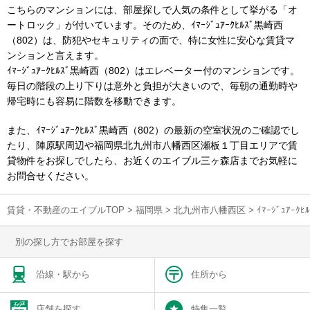
こちらのマンションには、部屋探しで人気の条件として挙がる「オ
ートロック」が付いています。そのため、ｲﾏｰｼﾞｭｱｰｸﾋﾙｽﾞ黒崎西
（802）は、防犯やセキュリティの面で、特に女性に安心な賃貸マ
ンションと言えます。
ｲﾏｰｼﾞｭｱｰｸﾋﾙｽﾞ黒崎西（802）はエレベーター付のマンションです。
毎日の階段の上り下りは意外と負担が大きいので、毎朝の通勤時や
帰宅時にも容易に階数を移動できます。
また、ｲﾏｰｼﾞｭｱｰｸﾋﾙｽﾞ黒崎西（802）の最新の空室状況のご確認でし
たり、陣原駅周辺や福岡県北九州市八幡西区瀬板１丁目エリアで賃
貸物件をお探しでしたら、お近くのエイブル三ヶ森店までお気軽に
お問合せください。
賃貸・不動産のエイブルTOP
>
福岡県
>
北九州市八幡西区
>
ｲﾏｰｼﾞｭｱ
別の探し方でお部屋を探す
沿線・駅から
住所から
店舗を探す
特集一覧