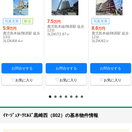
7.5
写真充実
駅近
写真充実
万円
鹿児島本線/陣原駅 徒歩
5.9
8.6
万円
万円
12分
鹿児島本線/陣原駅 徒歩
鹿児島本線/陣原駅 徒歩
3LDK/72.87㎡
13分
12分
3LDK/68.4㎡
3LDK/62㎡
お問合せする
お問合せする
お問合せする
お気に入り
お気に入り
お気に入り
ｲﾏｰｼﾞｭｱｰｸﾋﾙｽﾞ黒崎西（802）の基本物件情報