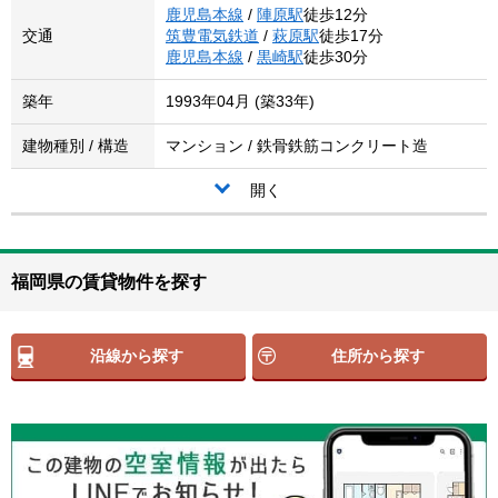
鹿児島本線
/
陣原駅
徒歩12分
交通
筑豊電気鉄道
/
萩原駅
徒歩17分
鹿児島本線
/
黒崎駅
徒歩30分
築年
1993年04月 (築33年)
建物種別 / 構造
マンション / 鉄骨鉄筋コンクリート造
開く
福岡県の賃貸物件を探す
沿線から探す
住所から探す