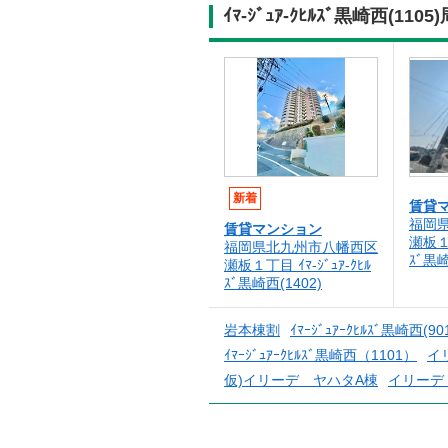
ｲﾏ-ｼﾞｭｱ-ｸﾋﾙｽﾞ黒崎西
新着
賃貸
福岡
賃貸マンション
瀬板１丁
福岡県北九州市八幡西区
ｽﾞ黒崎
瀬板１丁目 ｲﾏ-ｼﾞｭｱ-ｸﾋﾙ
ｽﾞ黒崎西(1402)
岩本棟割
ｲﾏｰｼﾞｭｱｰｸﾋﾙｽﾞ黒崎西(90
ｲﾏｰｼﾞｭｱｰｸﾋﾙｽﾞ黒崎西（1101）
イ
仮)イリーデ ヤハタA棟
イリーデ