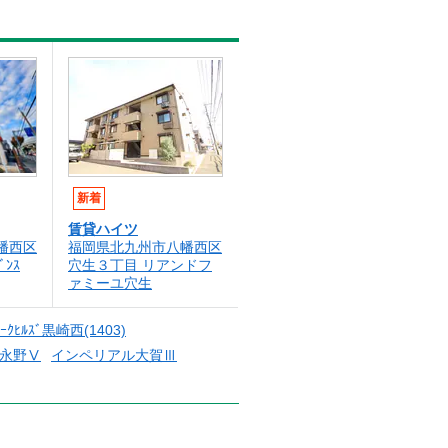
新着
賃貸ハイツ
幡西区
福岡県北九州市八幡西区
ﾞﾝｽ
穴生３丁目 リアンドフ
ァミーユ穴生
ｱｰｸﾋﾙｽﾞ黒崎西(1403)
ｺﾞ永野Ⅴ
インペリアル大賀Ⅲ