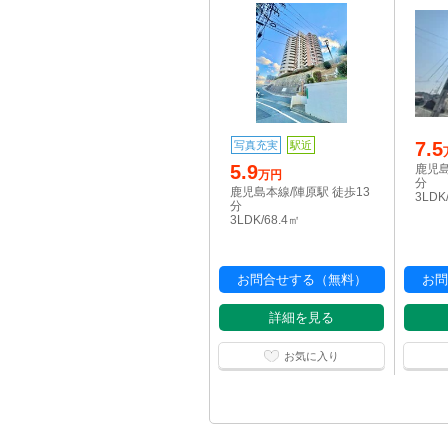
7.5
写真充実
駅近
5.9
鹿児島
万円
分
鹿児島本線/陣原駅 徒歩13
3LDK
分
3LDK/68.4㎡
お問合せする（無料）
お問
詳細を見る
お気に入り