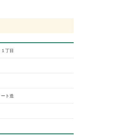
１丁目
リート造