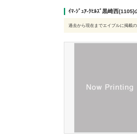
ｲﾏ-ｼﾞｭｱ-ｸﾋﾙｽﾞ黒崎西(11
過去から現在までエイブルに掲載の