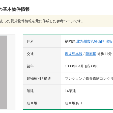
05)の基本物件情報
あった賃貸物件情報を元に作成した参考ページです。
住所
福岡県
北九州市八幡西区
瀬板
交通
鹿児島本線
/
陣原駅
徒歩11分
築年
1993年04月 (築33年)
建物種別 / 構造
マンション / 鉄骨鉄筋コンク
階建
14階建
駐車場
駐車場あり