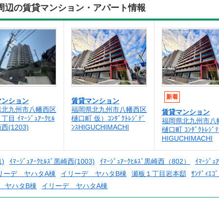
(1105)周辺の賃貸マンション・アパート情報
新着
マンション
賃貸マンション
県北九州市八幡西区
福岡県北九州市八幡西区
賃貸マンション
目 ｲﾏｰｼﾞｭｱｰｸﾋﾙ
樋口町 仮）ｺﾝﾀﾞｸﾄﾚｼﾞﾃﾞ
福岡県北九州市八
西(1203)
ﾝｽHIGUCHIMACHI
樋口町 ｺﾝﾀﾞｸﾄﾚｼﾞﾃ
HIGUCHIMACHI
1)
ｲﾏｰｼﾞｭｱｰｸﾋﾙｽﾞ黒崎西(1003)
ｲﾏｰｼﾞｭｱｰｸﾋﾙｽﾞ黒崎西（802）
ｲﾏｰｼﾞｭ
リーデ ヤハタA棟
イリーデ ヤハタB棟
瀬板１丁目岩本邸
ｻﾝﾃﾞｨｴ
 ヤハタB棟
イリーデ ヤハタA棟