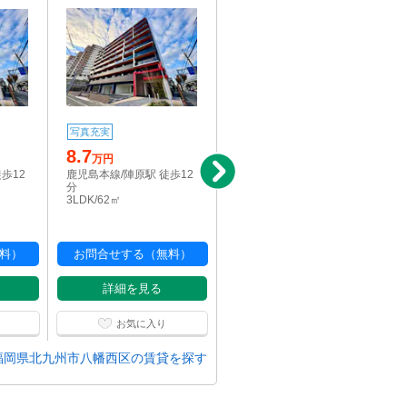
写真充実
写真充実
8.7
6.3
万円
万円
歩12
鹿児島本線/陣原駅 徒歩12
鹿児島本線/陣原駅 徒歩12
分
分
3LDK/62㎡
2LDK/44.5㎡
料）
お問合せする（無料）
お問合せする（無料）
詳細を見る
詳細を見る
お気に入り
お気に入り
福岡県北九州市八幡西区の賃貸を探す