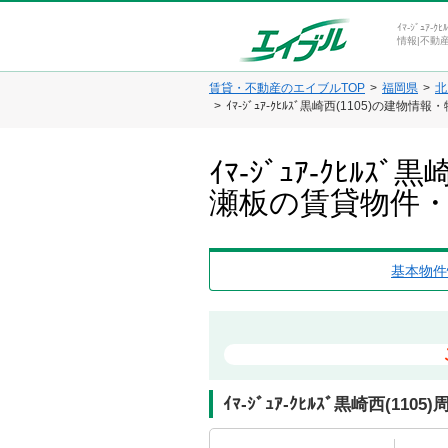
ｲﾏ-ｼﾞｭｱ
情報|不動
賃貸・不動産のエイブルTOP
福岡県
北
ｲﾏ-ｼﾞｭｱ-ｸﾋﾙｽﾞ黒崎西(1105)の建物情
ｲﾏ-ｼﾞｭｱ-ｸﾋ
瀬板の賃貸物件
基本物件
ｲﾏ-ｼﾞｭｱ-ｸﾋﾙｽﾞ黒崎西(11