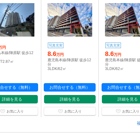
写真充実
写真充実
万円
8.6
8.6
本線/陣原駅 徒歩12
万円
万円
鹿児島本線/陣原駅 徒歩12
鹿児島本線/陣原駅 徒
/72.87㎡
分
分
3LDK/62㎡
3LDK/62㎡
合せする（無料）
お問合せする（無料）
お問合せする（無
詳細を見る
詳細を見る
詳細を見る
お気に入り
お気に入り
お気に入り