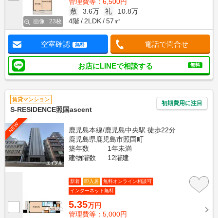
管理費等：6,500円
敷
3.6万
礼
10.8万
4階
2LDK
57㎡
画像 : 23枚
空室確認
電話で問合せ
無料
お店にLINEで相談する
無料
賃貸マンション
初期費用に注目
S-RESIDENCE照国ascent
NEW
鹿児島本線/鹿児島中央駅 徒歩22分
鹿児島県鹿児島市照国町
築年数
1年未満
建物階数
12階建
新着
即入居
無料オンライン相談可
インターネット無料
5.35
万円
管理費等：5,000円