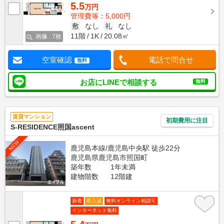
5.5
万円
管理費等：5,000円
敷
なし
礼
なし
11階
1K
20.08㎡
画像 : 7枚
空室確認
電話で問合せ
無料
お店にLINEで相談する
無料
賃貸マンション
初期費用に注目
S-RESIDENCE照国ascent
NEW
鹿児島本線/鹿児島中央駅 徒歩22分
鹿児島県鹿児島市照国町
築年数
1年未満
建物階数
12階建
新着
即入居
無料オンライン相談可
インターネット無料