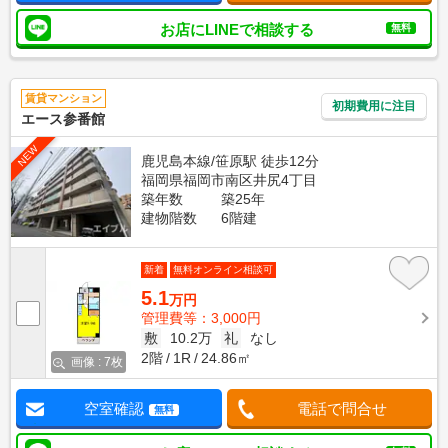
お店にLINEで相談する
無料
賃貸マンション
初期費用に注目
エース参番館
NEW
鹿児島本線/笹原駅 徒歩12分
福岡県福岡市南区井尻4丁目
築年数
築25年
建物階数
6階建
新着
無料オンライン相談可
5.1
万円
管理費等：3,000円
敷
10.2万
礼
なし
2階
1R
24.86㎡
画像 : 7枚
空室確認
電話で問合せ
無料