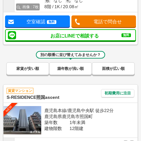
敷
なし
礼
なし
8階
1K
20.08㎡
画像 : 7枚
空室確認
電話で問合せ
無料
お店にLINEで相談する
無料
別の順番に並び替えてみませんか？
家賃が安い順
築年数が浅い順
面積が広い順
賃貸マンション
初期費用に注目
S-RESIDENCE照国ascent
NEW
鹿児島本線/鹿児島中央駅 徒歩22分
鹿児島県鹿児島市照国町
築年数
1年未満
建物階数
12階建