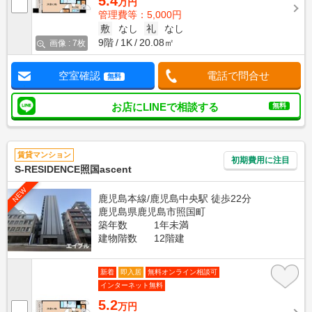
5.4
万円
管理費等：5,000円
敷
なし
礼
なし
9階
1K
20.08㎡
画像 : 7枚
空室確認
電話で問合せ
無料
お店にLINEで相談する
無料
賃貸マンション
初期費用に注目
S-RESIDENCE照国ascent
NEW
鹿児島本線/鹿児島中央駅 徒歩22分
鹿児島県鹿児島市照国町
築年数
1年未満
建物階数
12階建
新着
即入居
無料オンライン相談可
インターネット無料
5.2
万円