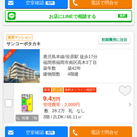
空室確認
電話で問合せ
無料
お店にLINEで相談する
無料
賃貸マンション
初期費用に注目
サンコーポタカキ
NEW
鹿児島本線/笹原駅 徒歩17分
福岡県福岡市南区高木3丁目
築年数
築42年
建物階数
4階建
新着
即入居
無料オンライン相談可
9.4
万円
管理費等：2,000円
敷
28.2万
礼
なし
3階
2LDK
66.11㎡
画像 : 7枚
空室確認
電話で問合せ
無料