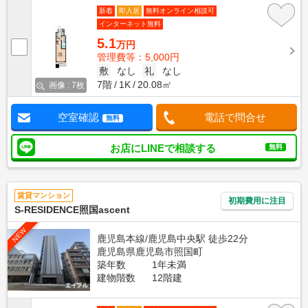
新着
即入居
無料オンライン相談可
インターネット無料
5.1
万円
管理費等：5,000円
敷
なし
礼
なし
7階
1K
20.08㎡
画像 : 7枚
空室確認
電話で問合せ
無料
お店にLINEで相談する
無料
賃貸マンション
初期費用に注目
S-RESIDENCE照国ascent
NEW
鹿児島本線/鹿児島中央駅 徒歩22分
鹿児島県鹿児島市照国町
築年数
1年未満
建物階数
12階建