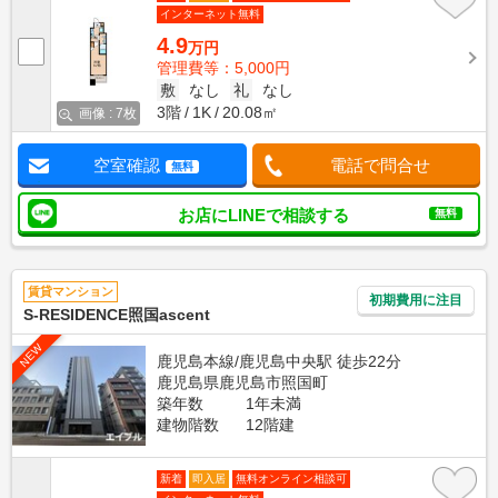
インターネット無料
4.9
万円
管理費等：5,000円
敷
なし
礼
なし
3階
1K
20.08㎡
画像 : 7枚
空室確認
電話で問合せ
無料
お店にLINEで相談する
無料
賃貸マンション
初期費用に注目
S-RESIDENCE照国ascent
NEW
鹿児島本線/鹿児島中央駅 徒歩22分
鹿児島県鹿児島市照国町
築年数
1年未満
建物階数
12階建
新着
即入居
無料オンライン相談可