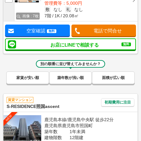
管理費等：5,000円
敷
なし
礼
なし
7階
1K
20.08㎡
画像 : 7枚
空室確認
電話で問合せ
無料
お店にLINEで相談する
無料
別の順番に並び替えてみませんか？
家賃が安い順
築年数が浅い順
面積が広い順
賃貸マンション
初期費用に注目
S-RESIDENCE照国ascent
NEW
鹿児島本線/鹿児島中央駅 徒歩22分
鹿児島県鹿児島市照国町
築年数
1年未満
建物階数
12階建