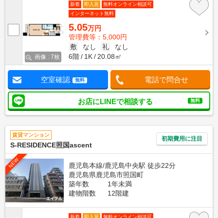
新着
即入居
無料オンライン相談可
インターネット無料
5.05
万円
管理費等：5,000円
敷
なし
礼
なし
6階
1K
20.08㎡
画像 : 7枚
空室確認
電話で問合せ
無料
お店にLINEで相談する
無料
賃貸マンション
初期費用に注目
S-RESIDENCE照国ascent
NEW
鹿児島本線/鹿児島中央駅 徒歩22分
鹿児島県鹿児島市照国町
築年数
1年未満
建物階数
12階建
新着
即入居
無料オンライン相談可