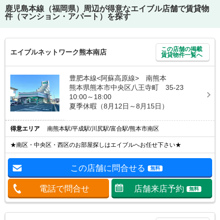
鹿児島本線（福岡県）
周辺が得意なエイブル店舗で賃貸物
件（マンション・アパート）を探す
この店舗の掲載
エイブルネットワーク熊本南店
賃貸物件一覧へ
豊肥本線<阿蘇高原線> 南熊本
熊本県熊本市中央区八王寺町 35-23
10:00～18:00
夏季休暇（8月12日～8月15日）
得意エリア
南熊本駅/平成駅/川尻駅/富合駅/熊本市南区
★南区・中央区・西区のお部屋探しはエイブルへお任せ下さい★
この店舗に問合せる
無料
電話で問合せ
店舗来店予約
無料