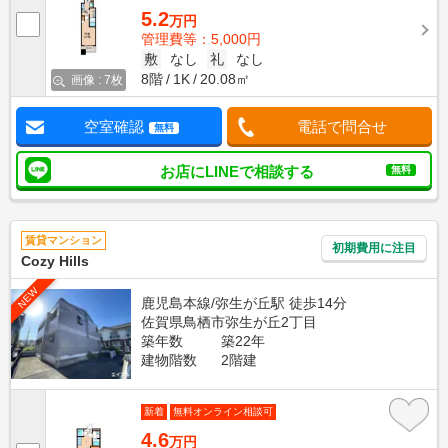
5.2
万円
管理費等：5,000円
敷
なし
礼
なし
8階
1K
20.08㎡
画像 : 7枚
空室確認
電話で問合せ
無料
お店にLINEで相談する
無料
賃貸マンション
初期費用に注目
Cozy Hills
NEW
鹿児島本線/弥生が丘駅 徒歩14分
佐賀県鳥栖市弥生が丘2丁目
築年数
築22年
建物階数
2階建
新着
無料オンライン相談可
4.6
万円