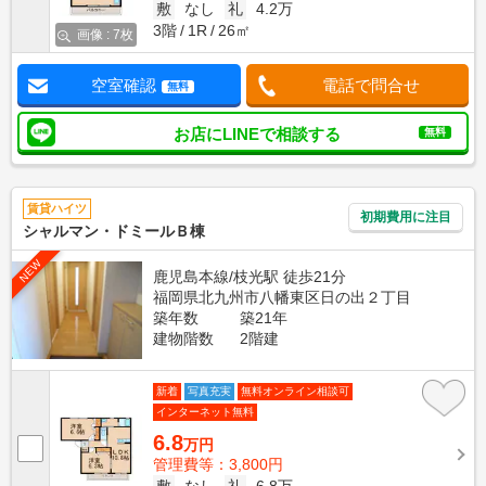
敷
なし
礼
4.2万
3階
1R
26㎡
画像 : 7枚
空室確認
電話で問合せ
無料
お店にLINEで相談する
無料
賃貸ハイツ
初期費用に注目
シャルマン・ドミールＢ棟
NEW
鹿児島本線/枝光駅 徒歩21分
福岡県北九州市八幡東区日の出２丁目
築年数
築21年
建物階数
2階建
新着
写真充実
無料オンライン相談可
インターネット無料
6.8
万円
管理費等：3,800円