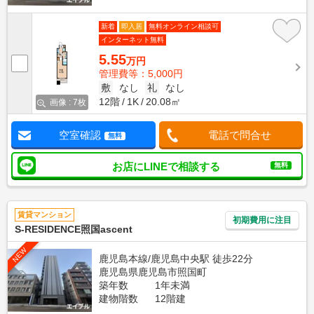
新着
即入居
無料オンライン相談可
インターネット無料
5.55
万円
管理費等：5,000円
敷
なし
礼
なし
12階
1K
20.08㎡
画像 : 7枚
空室確認
電話で問合せ
無料
お店にLINEで相談する
無料
賃貸マンション
初期費用に注目
S-RESIDENCE照国ascent
NEW
鹿児島本線/鹿児島中央駅 徒歩22分
鹿児島県鹿児島市照国町
築年数
1年未満
建物階数
12階建