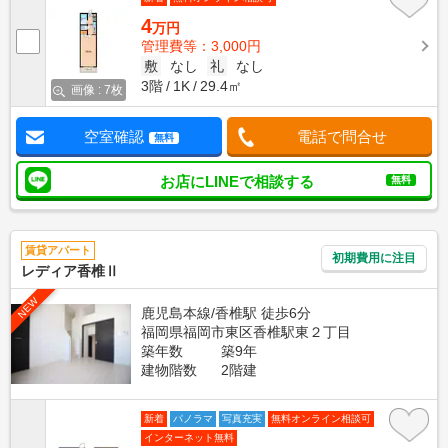
4
万円
管理費等：3,000円
敷
なし
礼
なし
3階
1K
29.4㎡
画像 : 7枚
空室確認
電話で問合せ
無料
お店にLINEで相談する
無料
賃貸アパート
初期費用に注目
レディア香椎Ⅱ
NEW
鹿児島本線/香椎駅 徒歩6分
福岡県福岡市東区香椎駅東２丁目
築年数
築9年
建物階数
2階建
新着
パノラマ
写真充実
無料オンライン相談可
インターネット無料