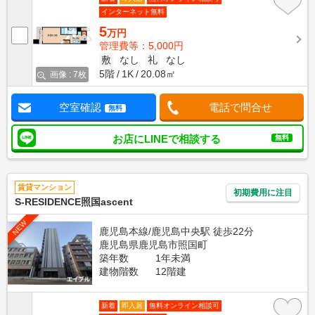
インターネット無料
5
万円
管理費等：5,000円
敷
なし
礼
なし
5階
1K
20.08㎡
画像 : 7枚
空室確認
電話で問合せ
無料
お店にLINEで相談する
無料
賃貸マンション
初期費用に注目
S-RESIDENCE照国ascent
NEW
鹿児島本線/鹿児島中央駅 徒歩22分
鹿児島県鹿児島市照国町
築年数
1年未満
建物階数
12階建
新着
即入居
無料オンライン相談可