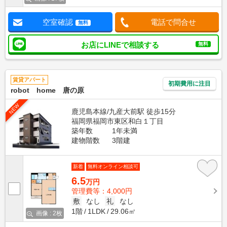
空室確認
電話で問合せ
無料
お店にLINEで相談する
無料
賃貸アパート
初期費用に注目
robot home 唐の原
NEW
鹿児島本線/九産大前駅 徒歩15分
福岡県福岡市東区和白１丁目
築年数
1年未満
建物階数
3階建
新着
無料オンライン相談可
6.5
万円
管理費等：4,000円
敷
なし
礼
なし
1階
1LDK
29.06㎡
画像 : 2枚