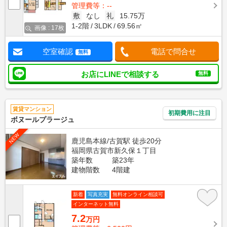
管理費等：--
敷
なし
礼
15.75万
1-2階
3LDK
69.56㎡
画像 : 17枚
空室確認
電話で問合せ
無料
お店にLINEで相談する
無料
賃貸マンション
初期費用に注目
ボヌールプラージュ
NEW
鹿児島本線/古賀駅 徒歩20分
福岡県古賀市新久保１丁目
築年数
築23年
建物階数
4階建
新着
写真充実
無料オンライン相談可
インターネット無料
7.2
万円