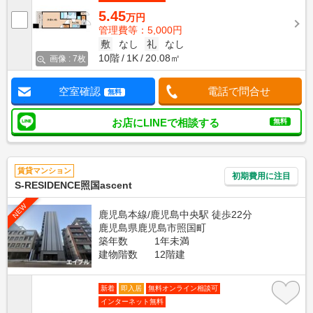
5.45
万円
管理費等：5,000円
敷
なし
礼
なし
10階
1K
20.08㎡
画像 : 7枚
空室確認
電話で問合せ
無料
お店にLINEで相談する
無料
賃貸マンション
初期費用に注目
S-RESIDENCE照国ascent
NEW
鹿児島本線/鹿児島中央駅 徒歩22分
鹿児島県鹿児島市照国町
築年数
1年未満
建物階数
12階建
新着
即入居
無料オンライン相談可
インターネット無料