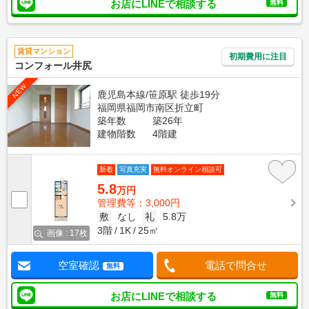
お店にLINEで相談する
無料
賃貸マンション
初期費用に注目
コンフォール井尻
NEW
鹿児島本線/笹原駅 徒歩19分
福岡県福岡市南区折立町
築年数
築26年
建物階数
4階建
新着
写真充実
無料オンライン相談可
5.8
万円
管理費等：3,000円
敷
なし
礼
5.8万
3階
1K
25㎡
画像 : 17枚
空室確認
電話で問合せ
無料
お店にLINEで相談する
無料