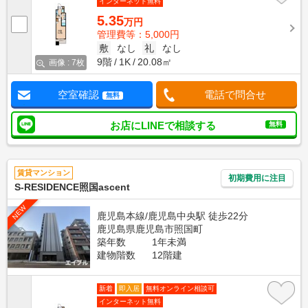
インターネット無料
5.35
万円
管理費等：5,000円
敷
なし
礼
なし
9階
1K
20.08㎡
画像 : 7枚
空室確認
電話で問合せ
無料
お店にLINEで相談する
無料
賃貸マンション
初期費用に注目
S-RESIDENCE照国ascent
NEW
鹿児島本線/鹿児島中央駅 徒歩22分
鹿児島県鹿児島市照国町
築年数
1年未満
建物階数
12階建
新着
即入居
無料オンライン相談可
インターネット無料