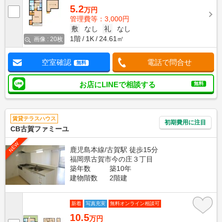
5.2
万円
管理費等：3,000円
敷
なし
礼
なし
1階
1K
24.61㎡
画像 : 20枚
空室確認
電話で問合せ
無料
お店にLINEで相談する
無料
賃貸テラスハウス
初期費用に注目
CB古賀ファミーユ
NEW
鹿児島本線/古賀駅 徒歩15分
福岡県古賀市今の庄３丁目
築年数
築10年
建物階数
2階建
新着
写真充実
無料オンライン相談可
10.5
万円