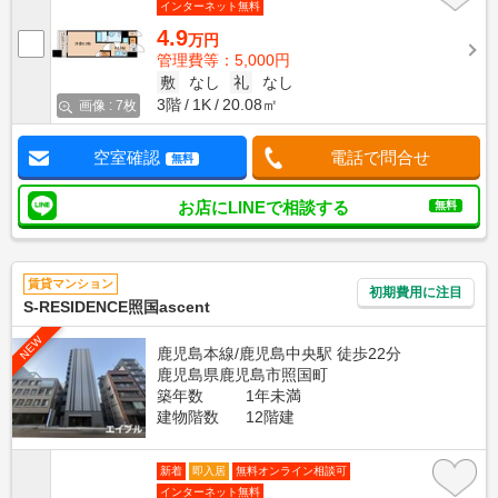
インターネット無料
4.9
万円
管理費等：5,000円
敷
なし
礼
なし
3階
1K
20.08㎡
画像 : 7枚
空室確認
電話で問合せ
無料
お店にLINEで相談する
無料
賃貸マンション
初期費用に注目
S-RESIDENCE照国ascent
NEW
鹿児島本線/鹿児島中央駅 徒歩22分
鹿児島県鹿児島市照国町
築年数
1年未満
建物階数
12階建
新着
即入居
無料オンライン相談可
インターネット無料