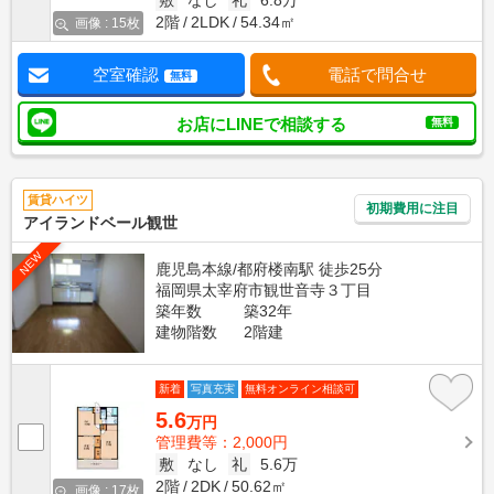
敷
なし
礼
6.8万
2階
2LDK
54.34㎡
画像 : 15枚
空室確認
電話で問合せ
無料
お店にLINEで相談する
無料
賃貸ハイツ
初期費用に注目
アイランドベール観世
NEW
鹿児島本線/都府楼南駅 徒歩25分
福岡県太宰府市観世音寺３丁目
築年数
築32年
建物階数
2階建
新着
写真充実
無料オンライン相談可
5.6
万円
管理費等：2,000円
敷
なし
礼
5.6万
2階
2DK
50.62㎡
画像 : 17枚