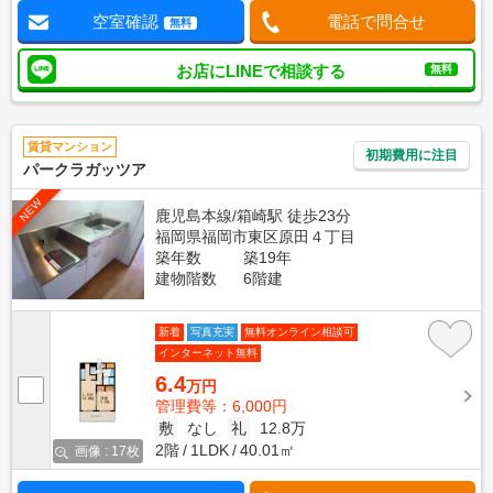
空室確認
電話で問合せ
無料
お店にLINEで相談する
無料
賃貸マンション
初期費用に注目
パークラガッツア
NEW
鹿児島本線/箱崎駅 徒歩23分
福岡県福岡市東区原田４丁目
築年数
築19年
建物階数
6階建
新着
写真充実
無料オンライン相談可
インターネット無料
6.4
万円
管理費等：6,000円
敷
なし
礼
12.8万
2階
1LDK
40.01㎡
画像 : 17枚