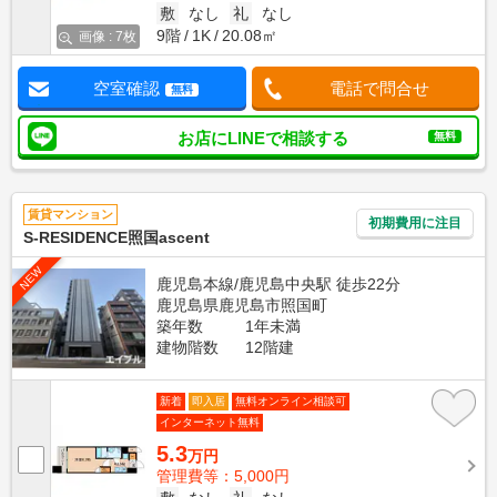
敷
なし
礼
なし
9階
1K
20.08㎡
画像 : 7枚
空室確認
電話で問合せ
無料
お店にLINEで相談する
無料
賃貸マンション
初期費用に注目
S-RESIDENCE照国ascent
NEW
鹿児島本線/鹿児島中央駅 徒歩22分
鹿児島県鹿児島市照国町
築年数
1年未満
建物階数
12階建
新着
即入居
無料オンライン相談可
インターネット無料
5.3
万円
管理費等：5,000円