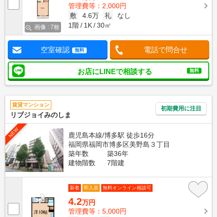
管理費等：2,000円
敷
4.6万
礼
なし
1階
1K
30㎡
画像 : 7枚
空室確認
電話で問合せ
無料
お店にLINEで相談する
無料
賃貸マンション
初期費用に注目
リブジョイみのしま
NEW
鹿児島本線/博多駅 徒歩16分
福岡県福岡市博多区美野島３丁目
築年数
築36年
建物階数
7階建
新着
即入居
無料オンライン相談可
4.2
万円
管理費等：5,000円