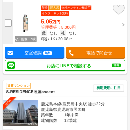
新着
即入居
無料オンライン相談可
インターネット無料
5.05
万円
管理費等：5,000円
敷
なし
礼
なし
6階
1K
20.08㎡
画像 : 7枚
空室確認
電話で問合せ
無料
お店にLINEで相談する
無料
賃貸マンション
初期費用に注目
S-RESIDENCE照国ascent
NEW
鹿児島本線/鹿児島中央駅 徒歩22分
鹿児島県鹿児島市照国町
築年数
1年未満
建物階数
12階建