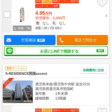
新着
即入居
無料オンライン相談可
インターネット無料
4.95
万円
管理費等：5,000円
敷
なし
礼
なし
4階
1K
20.08㎡
画像 : 7枚
空室確認
電話で問合せ
無料
お店にLINEで相談する
無料
賃貸マンション
初期費用に注目
S-RESIDENCE照国ascent
NEW
鹿児島本線/鹿児島中央駅 徒歩22分
鹿児島県鹿児島市照国町
築年数
1年未満
建物階数
12階建
新着
即入居
無料オンライン相談可