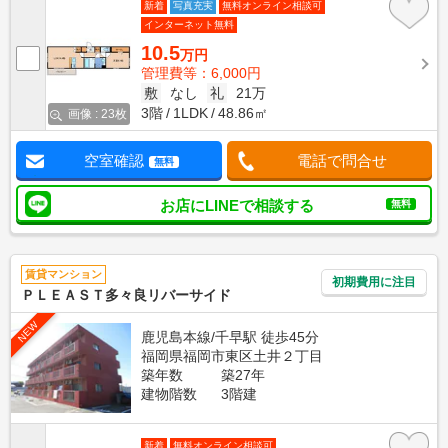
新着
写真充実
無料オンライン相談可
インターネット無料
10.5
万円
管理費等：6,000円
敷
なし
礼
21万
3階
1LDK
48.86㎡
画像 : 23枚
空室確認
電話で問合せ
無料
お店にLINEで相談する
無料
賃貸マンション
初期費用に注目
ＰＬＥＡＳＴ多々良リバーサイド
NEW
鹿児島本線/千早駅 徒歩45分
福岡県福岡市東区土井２丁目
築年数
築27年
建物階数
3階建
新着
無料オンライン相談可