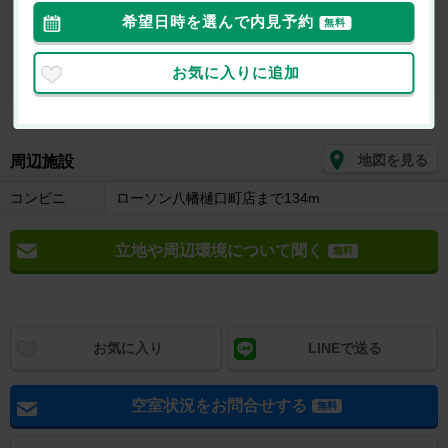
希望日時を選んで内見予約
最新の空室状況が知りたい
無料
お部屋を
初期費用が
似たお部屋を
お気に入りに追加
内見したい
知りたい
知りたい
地図を見る
周辺施設
コンビニ
ローソン八幡樋口町店まで134m
立地や周辺環境について聞く
無料
お気に入り
LINEで送る
空室状況をお問合せする
無料