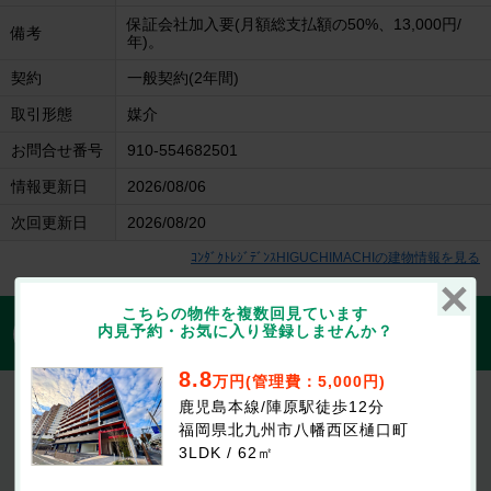
保証会社加入要(月額総支払額の50%、13,000円/
備考
年)。
契約
一般契約(2年間)
取引形態
媒介
お問合せ番号
910-554682501
情報更新日
2026/08/06
次回更新日
2026/08/20
ｺﾝﾀﾞｸﾄﾚｼﾞﾃﾞﾝｽHIGUCHIMACHIの建物情報を見る
こちらの物件を複数回見ています
1分で入力完了！入力2項目でOK
内見予約・お気に入り登録しませんか？
無料
この物件にお問合せする
8.8
万円(管理費：5,000円)
ｺﾝﾀﾞｸﾄﾚｼﾞﾃﾞﾝｽHIGUCHIMACHI
鹿児島本線/陣原駅徒歩12分
8.8万円
(管理費等：5,000円)
福岡県北九州市八幡西区樋口町
なし
なし
敷
礼
3LDK / 62㎡
3LDK / 62㎡ / 5階