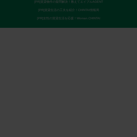
[PR]賃貸物件の疑問解決！教えてエイブルAGENT
[PR]賃貸生活の工夫を紹介！CHINTAI情報局
[PR]女性の賃貸生活を応援！Woman.CHINTAI