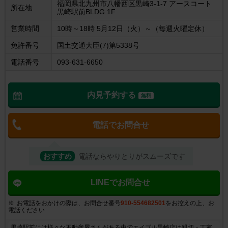
福岡県北九州市八幡西区黒崎3-1-7 アースコート
所在地
黒崎駅前BLDG.1F
営業時間
10時～18時 5月12日（火）～（毎週火曜定休）
免許番号
国土交通大臣(7)第5338号
電話番号
093-631-6650
内見予約する
無料
電話でお問合せ
おすすめ
電話ならやりとりがスムーズです
LINEでお問合せ
お電話をおかけの際は、お問合せ番号
910-554682501
をお控えの上、お
電話ください
黒崎駅前には様々な不動産屋さんがある中でエイブル黒崎店は親切・丁寧