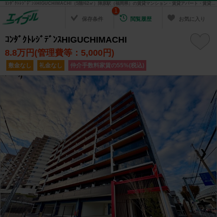
ｺﾝﾀﾞｸﾄﾚｼﾞﾃﾞﾝｽHIGUCHIMACHI（5階/62㎡）陣原駅（福岡県）の賃貸マンション・賃貸アパート・賃貸住宅の不動産情報を検索！ 不動産賃貸の物件探しは、お部屋探しのエイブル
1
保存条件
閲覧履歴
お気に入り
ｺﾝﾀﾞｸﾄﾚｼﾞﾃﾞﾝｽHIGUCHIMACHI
8.8
万円(管理費等：5,000円)
敷金なし
礼金なし
仲介手数料家賃の55%(税込)