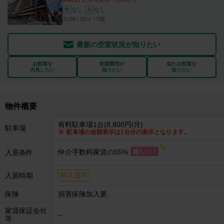
なし
なし
敷
礼
3LDK / 62㎡ / 5階
最新の空室状況が知りたい
お部屋を
初期費用が
似たお部屋を
内見したい
知りたい
知りたい
物件概要
有料駐車場1台(8,800円/月)
駐車場
駐車場の金額表示は1台分の表示となります。
仲介手数料家賃の55%
入居条件
入居時期
即入居可
保険
損害保険加入要。
家賃保証会社
--
等