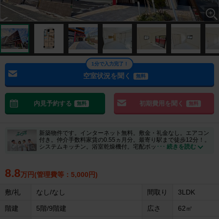
1分で入力完了！
空室状況を聞く
無料
内見予約する
初期費用を聞く
無料
無料
新築物件です。インターネット無料。敷金・礼金なし。エアコン
付き。仲介手数料家賃の0.55ヵ月分。最寄り駅まで徒歩12分！。
システムキッチン。浴室乾燥機付。宅配ボッ
･･･ 続きを読む
8.8
万円(管理費等：5,000円)
敷/礼
なし/なし
間取り
3LDK
階建
5階/9階建
広さ
62㎡