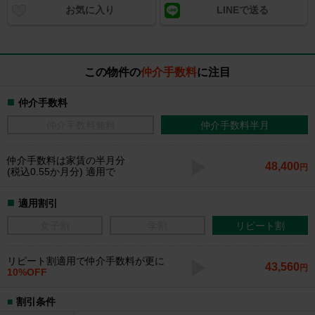
お気に入り
LINEで送る
この物件の
仲介手数料
に注目
仲介手数料
仲介手数料無料
仲介手数料半月
仲介手数料
は家賃の半月分
48,400
円
(税込0.55か月分) 適用で
適用割引
女子割
学割
リピート割
リピート割適用で仲介手数料が更に
43,560
円
10%OFF
割引条件