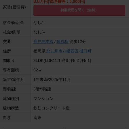
8.8
万円(管理費等：5,000円)
家賃(管理費)
初期費用を聞く（無料）
敷金/保証金
なし/--
礼金/償却
なし/--
交通
鹿児島本線
/
陣原駅
徒歩12分
住所
福岡県
北九州市八幡西区
樋口町
間取り
3LDK(LDK11.1 洋6 洋5.2 洋5.1)
専有面積
62㎡
築年/築年月
1年未満/2025年11月
階/階建
5階/9階建
建物種別
マンション
建物構造
鉄筋コンクリート造
向き
南東