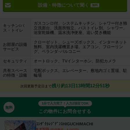
設備・特徴について聞く
無料
ガスコンロ付、システムキッチン、シャワー付き独
キッチン/バ
立洗面台、洗面所独立、バストイレ別、シャワー、
ス・トイレ
浴室乾燥機、温水洗浄便座、追い焚き機能
クローゼット、シューズボックス、インターネット
お部屋の設備
無料、室内洗濯機置き場、エアコン、フローリン
サービス
グ、ベランダ･バルコニー
セキュリティ
オートロック、TVインターホン、防犯カメラ
共有スペース
宅配ボックス、エレベーター、敷地内ゴミ置場、駐
の特徴・設備
輪場
残り約13日13時間12分51秒
次回更新予定日まで
1分で入力完了！入力2項目でOK
無料
この物件にお問合せする
ｺﾝﾀﾞｸﾄﾚｼﾞﾃﾞﾝｽHIGUCHIMACHI
8.8万円
(管理費等：5,000円)