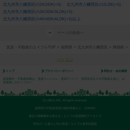
北九州市八幡西区の2K/2DK(+S)
北九州市八幡西区の2LDK(+S)
北九州市八幡西区の3K/3DK/3LDK(+S)
北九州市八幡西区の4K/4DK/4LDK(+S)以上
ページの先頭へ
賃貸・不動産のエイブルTOP
>
福岡県
>
北九州市八幡西区
>
陣原駅
>
パソコン
トップ
プライバシーポリシー
問合せ・会社概要
賃貸物件・不動産情報は、賃貸マンション・賃貸アパート・賃貸住宅などの不動産を扱う、お
部屋探しのエイブルへ
(C) ABLE INC. All rights reserved.
福岡県の不動産賃貸の物件情報なら CHINTAI
過去の掲載物件も探せる！エイブル賃貸物件アーカイブ
学生の一人暮らし向け賃貸！エイブル進学応援部