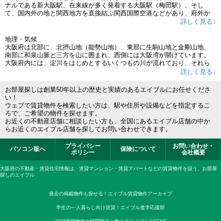
ナルである新大阪駅、在来線が多く発着する大阪駅（梅田駅）、そし
て、国内外の地と関西地方を直接結ぶ関西国際空港などがあり、府外か
らのアクセス環境も良好です。人口は大阪市が最大ですが、それでも大
詳しく見る↓
阪府全体の3分の1に満たず、堺市、東大阪市、枚方市、豊中市などいく
つかの都市に分散される傾向にあります。また、都市機能にすぐれてい
地理・気候
るだけでなく、近隣の海や山の恵みを受けた独自の食文化、古代から育
大阪府は北部に、北摂山地（能勢山地）、東部に生駒山地と金剛山地、
まれてきた伝統芸能や祭事など、上方ならではの独特の文化が暮らしに
南部に和泉山脈と三方を山に囲まれ、西側には大阪湾が開けています。
息づいているのも、大阪府の大きな魅力となっています。
大阪府内には、淀川をはじめとするいくつもの川が流れており、それら
が大阪湾に注ぐ河口部に巨大な大阪平野が形成されてきました。この地
詳しく見る↓
に大阪市、堺市、東大阪市、豊中市などたくさんの都市が存在していま
す。大阪府の人口は日本で3位ですが、面積は香川県に次いで小さく、人
お部屋探しは創業50年以上の歴史と実績のあるエイブルにお任せくださ
口密度が高いのが特徴です。また、大阪府の気候は、比較的温暖で降水
い！
量の少ない瀬戸内式の気候となっています。
ウェブで賃貸物件を検索したい方は、駅や住所や設備などを指定するこ
ろで、ご希望の物件を探せます。
経済・産業
お近くの不動産店舗に相談したい方も、全国にあるエイブル店舗の中か
古来より商いの町として栄えてきた大阪府は、現在でも卸売業・小売業
らお近くのエイブル店舗を探してお問い合わせできます。
を営む事業所が大変多く、特に繊維品卸売業等のシェアは高いものとな
っています。また、阪神工業地帯の中枢でもある大阪府は、全国でも有
プライバシー
お問い合わせ・
パソコン版へ
保険について
数の工業地域で、金属・化学などの基礎素材型産業の割合が高いほか、
ポリシー
会社概要
東大阪市などに高度な技術を誇る中小規模の工場が多く集まっているこ
とでも有名です。一方、大阪府は観光業も盛んで、大阪城などの史跡、
大阪府の不動産・賃貸住宅情報は、賃貸マンション・賃貸アパートなどの賃貸物件を扱う、お部屋
岸和田市のだんじり祭などの祭事・イベント、さらには「食いだおれ」
探しのエイブル
と称される美味しい食を求めて、毎年、多くの人が訪れています。
過去の掲載物件も探せる！エイブル賃貸物件アーカイブ
学生の一人暮らし向け賃貸！エイブル進学応援部