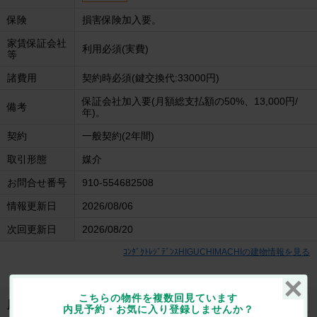
保険
損害保険加入要。
家賃保証会社
利用必須(実費)
等
諸費用
契約時必須(鍵交換代:33000円)
保証会社加入要(月額総支払額の50%、13,000円/
備考
年)。
契約
一般契約(2年間)
取引形態
媒介
お問合せ番号
910-554682508
情報更新日
2026/08/06
次回更新日
2026/08/20
ｺﾝﾀﾞｸﾄﾚｼﾞﾃﾞﾝｽHIGUCHIMACHIの建物情報を見る
こちらの物件を複数回見ています
地図を見る
周辺施設
内見予約・お気に入り登録しませんか？