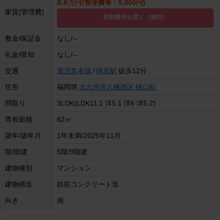
8.8
万円(管理費等：5,000円)
家賃(管理費)
初期費用を聞く（無料）
敷金/保証金
なし/--
礼金/償却
なし/--
交通
鹿児島本線
/
陣原駅
徒歩12分
住所
福岡県
北九州市八幡西区
樋口町
間取り
3LDK(LDK11.1 洋5.1 洋6 洋5.2)
専有面積
62㎡
築年/築年月
1年未満/2025年11月
階/階建
5階/9階建
建物種別
マンション
建物構造
鉄筋コンクリート造
向き
南