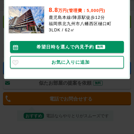
コンビニ
ローソン八幡樋口町店まで134m
8.8
万円(管理費：5,000円)
鹿児島本線/陣原駅徒歩12分
立地や周辺環境について聞く
無料
福岡県北九州市八幡西区樋口町
3LDK / 62㎡
希望日時を選んで内見予約
無料
お気に入り
LINEで送る
お気に入りに追加
空室状況をお問合せする
無料
似たお部屋の提案を依頼
無料
電話でお問合せする
おすすめ
電話ならやりとりがスムーズです