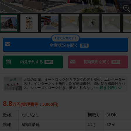
1分で入力完了！
空室状況を聞く
無料
内見予約する
初期費用を聞く
無料
無料
人気の新築。オートロック付きで女性の方も安心。エレベーター
あり。インターネット無料。浴室乾燥機付。追い焚き機能付きバ
ス。シューズクローク付き。敷金・礼金なし
･･･ 続きを読む
8.8
万円(管理費等：5,000円)
敷/礼
なし/なし
間取り
3LDK
階建
5階/9階建
広さ
62㎡