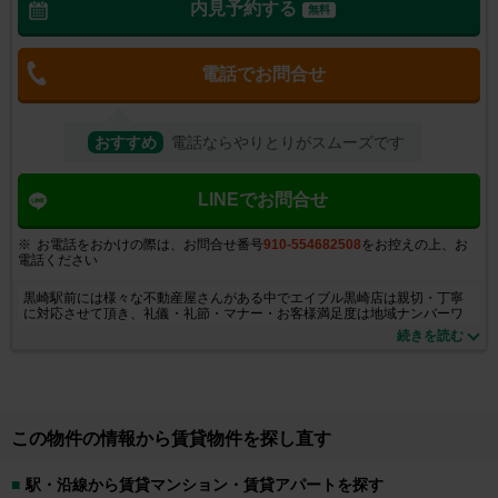
内見予約する
無料
電話でお問合せ
おすすめ
電話ならやりとりがスムーズです
LINEでお問合せ
お電話をおかけの際は、お問合せ番号
910-554682508
をお控えの上、お
電話ください
黒崎駅前には様々な不動産屋さんがある中でエイブル黒崎店は親切・丁寧
に対応させて頂き、礼儀・礼節・マナー・お客様満足度は地域ナンバーワ
ンを目指しております。お気軽にご来店くださいませ。取扱い物件も豊富
続きを読む
に取り揃えております。小さなご質問からでも大丈夫！お気軽にお問合せ
ください！
この物件の情報から賃貸物件を探し直す
駅・沿線から賃貸マンション・賃貸アパートを探す