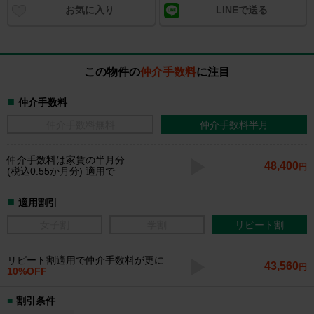
お気に入り
LINEで送る
この物件の
仲介手数料
に注目
仲介手数料
仲介手数料無料
仲介手数料半月
仲介手数料
は家賃の半月分
48,400
円
(税込0.55か月分) 適用で
適用割引
女子割
学割
リピート割
リピート割適用で仲介手数料が更に
43,560
円
10%OFF
割引条件