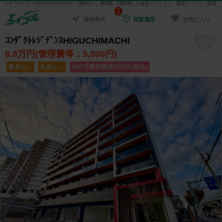
ｺﾝﾀﾞｸﾄﾚｼﾞﾃﾞﾝｽHIGUCHIMACHI（5階/62㎡）陣原駅（福岡県）の賃貸マンション・賃貸アパート・賃貸住宅の不動産情報を検索！ 不動産賃貸の物件探しは、お部屋探しのエイブル
1
保存条件
閲覧履歴
お気に入り
ｺﾝﾀﾞｸﾄﾚｼﾞﾃﾞﾝｽHIGUCHIMACHI
8.8
万円(管理費等：5,000円)
敷金なし
礼金なし
仲介手数料家賃の55%(税込)