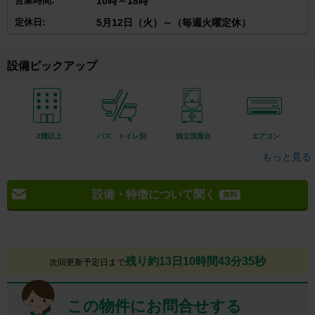
営業時間:
10時～18時
定休日:
5月12日（火）～（毎週火曜定休）
設備ピックアップ
2階以上
バス・トイレ別
独立洗面台
エアコン
もっと見る
設備・特徴について聞く
無料
残り約13日10時間43分34秒
次回更新予定日まで
この物件にお問合せする