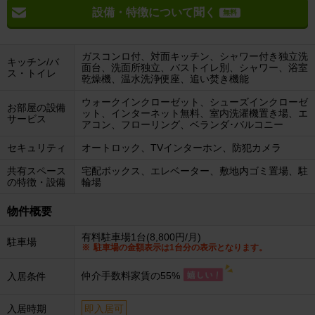
設備・特徴について聞く
無料
ガスコンロ付、対面キッチン、シャワー付き独立洗
キッチン/バ
面台、洗面所独立、バストイレ別、シャワー、浴室
ス・トイレ
乾燥機、温水洗浄便座、追い焚き機能
ウォークインクローゼット、シューズインクローゼ
お部屋の設備
ット、インターネット無料、室内洗濯機置き場、エ
サービス
アコン、フローリング、ベランダ･バルコニー
セキュリティ
オートロック、TVインターホン、防犯カメラ
共有スペース
宅配ボックス、エレベーター、敷地内ゴミ置場、駐
の特徴・設備
輪場
物件概要
有料駐車場1台(8,800円/月)
駐車場
駐車場の金額表示は1台分の表示となります。
仲介手数料家賃の55%
入居条件
入居時期
即入居可