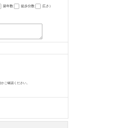
築年数
徒歩分数
広さ
）
可能かご確認ください。