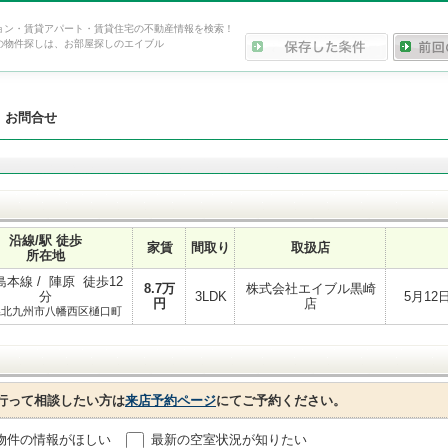
ョン・賃貸アパート・賃貸住宅の不動産情報を検索！
の物件探しは、お部屋探しのエイブル
>
お問合せ
沿線/駅 徒歩
家賃
間取り
取扱店
所在地
本線 / 陣原 徒歩12
8.7
万
株式会社エイブル黒崎
分
3LDK
5月1
円
店
県北九州市八幡西区樋口町
行って相談したい方は
来店予約ページ
にてご予約ください。
物件の情報がほしい
最新の空室状況が知りたい