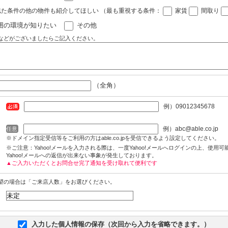
似た条件の他の物件も紹介してほしい
（最も重視する条件：
家賃
間取り
囲の環境が知りたい
その他
などがございましたらご記入ください。
（全角）
例）09012345678
例）abc@able.co.jp
任意
※ドメイン指定受信等をご利用の方はable.co.jpを受信できるよう設定してください。
※ご注意：Yahoo!メールを入力される際は、一度Yahoo!メールへログインの上、使用
Yahoo!メールへの返信が出来ない事象が発生しております。
▲ご入力いただくとお問合せ完了通知を受け取れて便利です
望の場合は「ご来店人数」をお選びください。
入力した個人情報の保存（次回から入力を省略できます。）