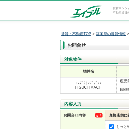
賃貸マンシ
不動産賃貸
賃貸・不動産TOP
>
福岡県の賃貸情報
お問合せ
対象物件
物件名
鹿児島
ｺﾝﾀﾞｸﾄﾚｼﾞﾃﾞﾝｽ
HIGUCHIMACHI
福岡
内容入力
お問合せ内容
直接店舗に
もっと