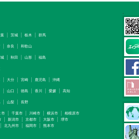
-
千葉
茨城
栃木
群馬
賀
奈良
和歌山
宮城
秋田
山形
福島
重
本
大分
宮崎
鹿児島
沖縄
山
山口
徳島
香川
愛媛
高知
潟
山梨
長野
ま市
千葉市
川崎市
横浜市
相模原市
市
新潟市
京都市
大阪市
堺市
北九州市
福岡市
熊本市