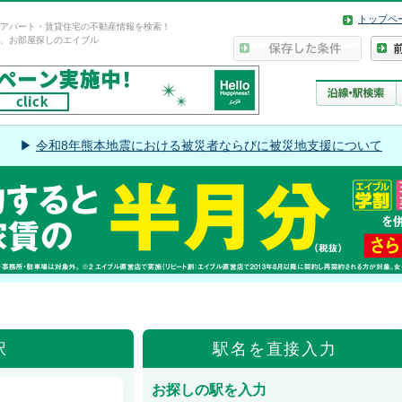
トップペ
アパート・賃貸住宅の不動産情報を検索！
、お部屋探しのエイブル
▶
令和8年熊本地震における被災者ならびに被災地支援について
ら
択
駅名を直接入力
お探しの駅を入力