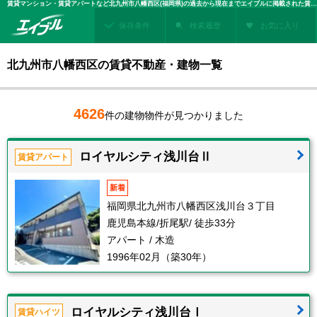
賃貸マンション・賃貸アパートなど北九州市八幡西区(福岡県)の過去から現在までエイブルに掲載された賃貸住宅情報・建物情報を検索！不動産賃貸を探すなら、お部屋探しのエイブル
保存条件
検索履歴
お気に入り
北九州市八幡西区の賃貸不動産・建物一覧
4626
件の建物物件が見つかりました
ロイヤルシティ浅川台Ⅱ
賃貸アパート
新着
福岡県北九州市八幡西区浅川台３丁目
鹿児島本線/折尾駅/ 徒歩33分
アパート / 木造
1996年02月（築30年）
ロイヤルシティ浅川台Ⅰ
賃貸ハイツ