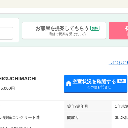
お部屋を提案してもらう
無料
店舗で提案を受けたい方
ｺﾝﾀﾞｸﾄﾚ
ｽHIGUCHIMACHI
空室状況を確認する
無料
その他お問合せ
,000円
建
築年/築年月
1年未満
ン/鉄筋コンクリート造
間取り
3LDK(