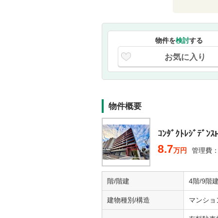
物件を
検討
する
お気に入り
物件概要
ｺﾝﾀﾞｸﾄﾚｼﾞﾃﾞﾝ
8.7
万円
管理費：5
階/階建
4階/9階
建物種別/構造
マンショ