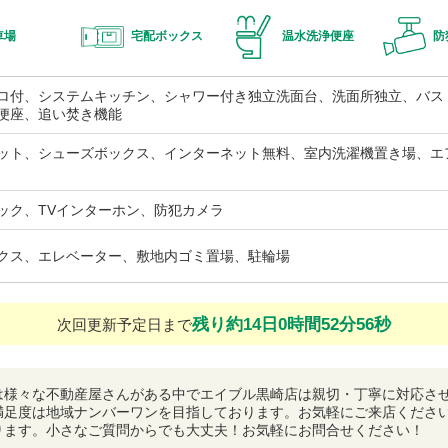
車場
宅配ボックス
温水洗浄便座
防
ロ付、システムキッチン、シャワー付き独立洗面台、洗面所独立、バス
便座、追い焚き機能
ット、シューズボックス、インターネット無料、室内洗濯機置き場、エ
ック、TVインターホン、防犯カメラ
クス、エレベーター、敷地内ゴミ置場、駐輪場
残り約14日0時間52分55秒
次回更新予定日まで
は様々な不動産屋さんがある中でエイブル黒崎店は親切・丁寧に対応さ
満足度は地域ナンバーワンを目指しております。お気軽にご来店くださ
ります。小さなご質問からでも大丈夫！お気軽にお問合せください！