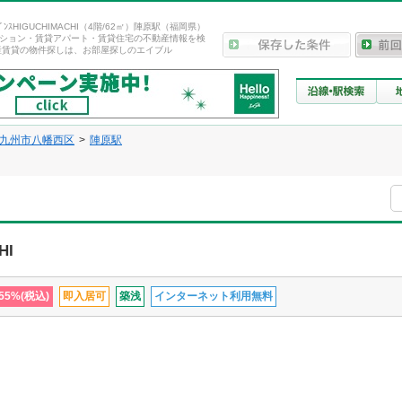
ｼﾞﾃﾞﾝｽHIGUCHIMACHI（4階/62㎡）陣原駅（福岡県）
ション・賃貸アパート・賃貸住宅の不動産情報を検
産賃貸の物件探しは、お部屋探しのエイブル
九州市八幡西区
陣原駅
HI
5%(税込)
即入居可
築浅
インターネット利用無料