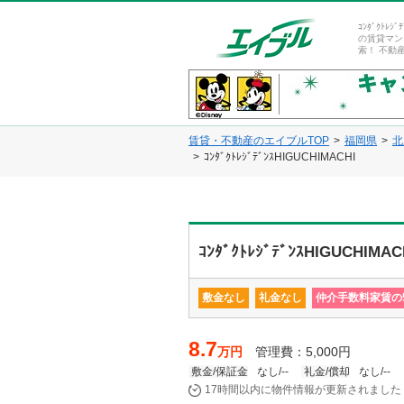
ｺﾝﾀﾞｸﾄﾚ
の賃貸マン
索！ 不動
賃貸・不動産のエイブルTOP
福岡県
北
ｺﾝﾀﾞｸﾄﾚｼﾞﾃﾞﾝｽHIGUCHIMACHI
ｺﾝﾀﾞｸﾄﾚｼﾞﾃﾞﾝｽHIGUCHIMAC
敷金なし
礼金なし
仲介手数料家賃の5
8.7
万円
管理費：5,000円
敷金/保証金
なし/--
礼金/償却
なし/--
17時間以内に物件情報が更新されました