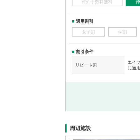
仲介手数料無料
仲
適用割引
女子割
学割
割引条件
エイ
リピート割
に適
周辺施設