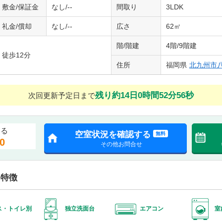
敷金/保証金
なし/--
間取り
3LDK
礼金/償却
なし/--
広さ
62㎡
階/階建
4階/9階建
徒歩12分
住所
福岡県
北九州市
残り約14日0時間52分55秒
次回更新予定日まで
する
空室状況を確認する
無料
0
その他お問合せ
・特徴
ス・トイレ別
独立洗面台
エアコン
室