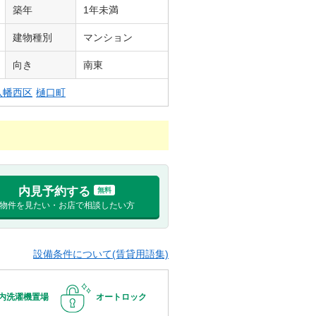
築年
1年未満
建物種別
マンション
向き
南東
八幡西区
樋口町
内見予約する
無料
物件を見たい・お店で相談したい方
設備条件について(賃貸用語集)
内洗濯機置場
オートロック