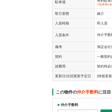
有料駐車場1
駐車場
※駐車場の金
取引形態
媒介
入居時期
即入居
仲介手数
入居条件
備考
保証会社加
契約
一般契約(
諸費用
契約時必須
更新日/次回更新予定日
[情報更新日
この物件の
仲介手数料
に注目
仲介手数料