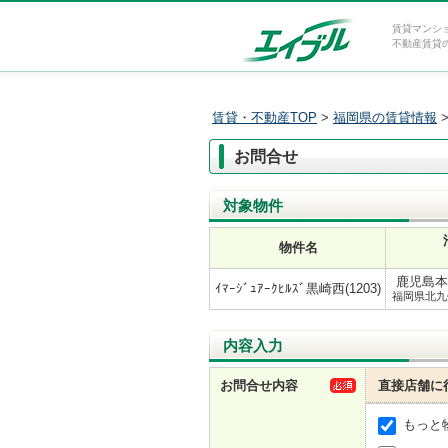
賃貸マンシ
不動産賃貸
賃貸・不動産TOP
>
福岡県の賃貸情報
お問合せ
対象物件
物件名
鹿児島本線
ｲﾏｰｼﾞｭｱｰｸﾋﾙｽﾞ黒崎西(1203)
福岡県北九
内容入力
お問合せ内容
直接店舗に
もっと