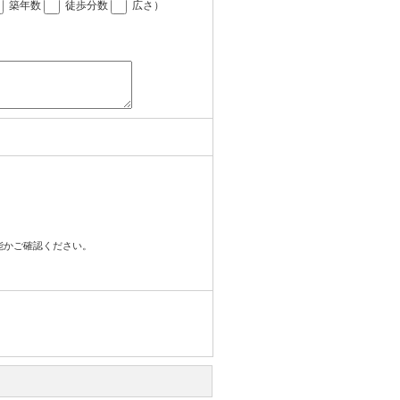
築年数
徒歩分数
広さ
）
可能かご確認ください。