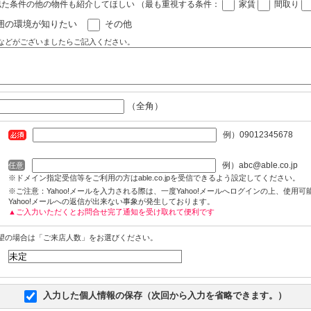
似た条件の他の物件も紹介してほしい
（最も重視する条件：
家賃
間取り
囲の環境が知りたい
その他
などがございましたらご記入ください。
（全角）
例）09012345678
例）abc@able.co.jp
任意
※ドメイン指定受信等をご利用の方はable.co.jpを受信できるよう設定してください。
※ご注意：Yahoo!メールを入力される際は、一度Yahoo!メールへログインの上、使用
Yahoo!メールへの返信が出来ない事象が発生しております。
▲ご入力いただくとお問合せ完了通知を受け取れて便利です
望の場合は「ご来店人数」をお選びください。
入力した個人情報の保存（次回から入力を省略できます。）