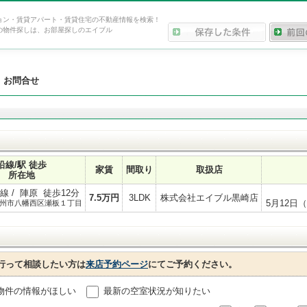
ョン・賃貸アパート・賃貸住宅の不動産情報を検索！
の物件探しは、お部屋探しのエイブル
>
お問合せ
沿線/駅 徒歩
家賃
間取り
取扱店
所在地
 / 陣原 徒歩12分
7.5
万円
3LDK
株式会社エイブル黒崎店
5月12日
州市八幡西区瀬板１丁目
行って相談したい方は
来店予約ページ
にてご予約ください。
物件の情報がほしい
最新の空室状況が知りたい