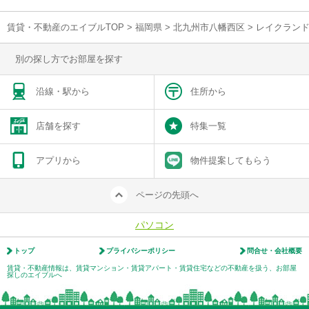
賃貸・不動産のエイブルTOP
>
福岡県
>
北九州市八幡西区
>
レイクラン
別の探し方でお部屋を探す
沿線・駅から
住所から
店舗を探す
特集一覧
アプリから
物件提案してもらう
ページの先頭へ
パソコン
トップ
プライバシーポリシー
問合せ・会社概要
賃貸・不動産情報は、賃貸マンション・賃貸アパート・賃貸住宅などの不動産を扱う、お部屋
探しのエイブルへ