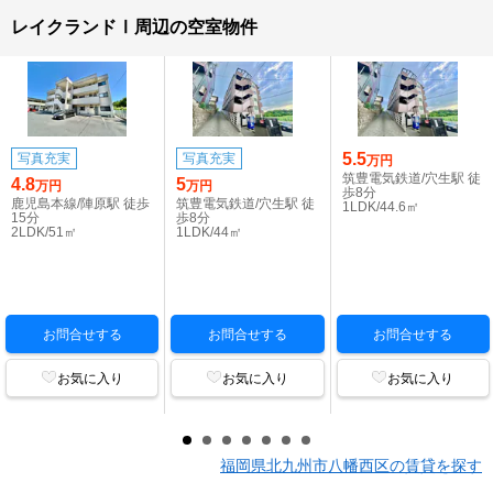
レイクランドⅠ周辺の空室物件
5.5
写真充実
写真充実
万円
筑豊電気鉄道/穴生駅 徒
4.8
5
万円
万円
歩8分
鹿児島本線/陣原駅 徒歩
筑豊電気鉄道/穴生駅 徒
1LDK/44.6㎡
15分
歩8分
2LDK/51㎡
1LDK/44㎡
お問合せする
お問合せする
お問合せする
お気に入り
お気に入り
お気に入り
福岡県北九州市八幡西区の賃貸を探す