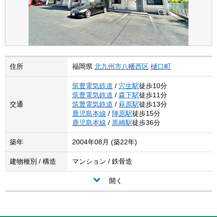
住所
福岡県
北九州市八幡西区
樋口町
筑豊電気鉄道
/
穴生駅
徒歩10分
筑豊電気鉄道
/
森下駅
徒歩11分
交通
筑豊電気鉄道
/
萩原駅
徒歩13分
鹿児島本線
/
陣原駅
徒歩15分
鹿児島本線
/
黒崎駅
徒歩36分
築年
2004年08月 (築22年)
建物種別 / 構造
マンション / 鉄骨造
開く