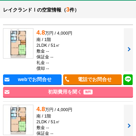
3
レイクランドⅠの空室情報（
件）
4.8
万円 / 4,000円
南 / 1階
2LDK / 51㎡
敷金 --
保証金 --
礼金 --
償却 --
webでお問合せ
電話でお問合せ
初期費用を聞く
無料
4.8
万円 / 4,000円
南 / 1階
2LDK / 51㎡
敷金 --
保証金 --