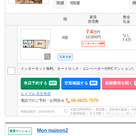
階建
8階建
家賃
敷金
階
管理費
礼金
7.4
万円
なし
10,000円
8階
7.4万
インターネット無料
写真充実
来店予約する
空室確認する
初期費用を聞く
無料
無料
エイブル 天王寺店
06-6625-7070
電話でのご予約・お問合せ
大阪市阿倍野区
美章園
近鉄南大阪線
河
情報登録日
2026/08/03
大阪環状線
天王寺駅
マンション
1K
Mon maison2
賃貸マンション