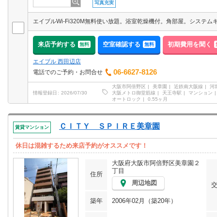
写真充実
エイブルWi-Fi320M無料使い放題。浴室乾燥機付。角部屋。システム
来店予約する
空室確認する
初期費用を聞く
無料
無料
エイブル 西田辺店
06-6627-8126
電話でのご予約・お問合せ
大阪市阿倍野区
美章園
近鉄南大阪線
河
大阪メトロ御堂筋線
天王寺駅
マンション
情報登録日
2026/07/30
オートロック
0.55ヶ月
ＣＩＴＹ ＳＰＩＲＥ美章園
賃貸マンション
休日は混雑するため来店予約がオススメです！
大阪府大阪市阿倍野区美章園２
丁目
住所
周辺地図
築年
2006年02月（築20年）