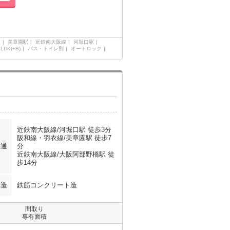
線
美章園駅
近鉄南大阪線
河堀口駅
1LDK(+S)
バス・トイレ別
オートロック
近鉄南大阪線/河堀口駅 徒歩3分
阪和線・羽衣線/美章園駅 徒歩7
交通
分
近鉄南大阪線/大阪阿部野橋駅 徒
歩14分
構造
鉄筋コンクリート造
間取り
専有面積