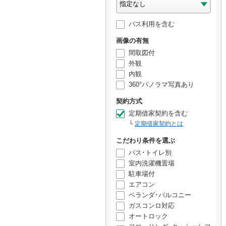
バス利用を含む
画像の有無
間取図付
外観
内観
360°パノラマ写真あり
契約方式
定期借家契約を含む
定期借家契約とは
こだわり条件を選ぶ
バス･トイレ別
室内洗濯機置場
駐車場付
エアコン
ベランダ･バルコニー
ガスコンロ対応
オートロック