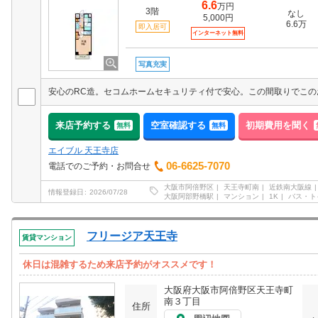
6.6
万円
3階
なし
5,000円
6.6万
即入居可
インターネット無料
写真充実
来店予約する
空室確認する
初期費用を聞く
無料
無料
エイブル 天王寺店
06-6625-7070
電話でのご予約・お問合せ
大阪市阿倍野区
天王寺町南
近鉄南大阪線
情報登録日
2026/07/28
大阪阿部野橋駅
マンション
1K
バス・ト
フリージア天王寺
賃貸マンション
休日は混雑するため来店予約がオススメです！
大阪府大阪市阿倍野区天王寺町
南３丁目
住所