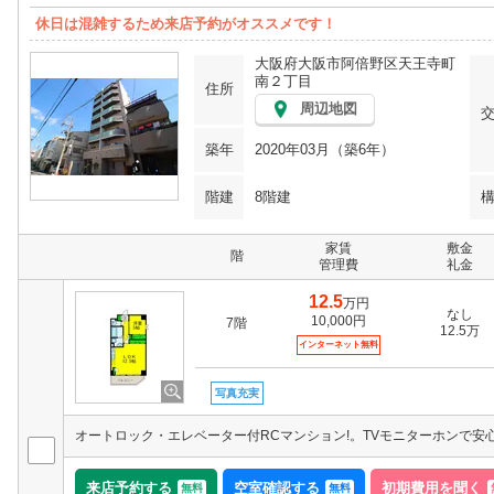
休日は混雑するため来店予約がオススメです！
大阪府大阪市阿倍野区天王寺町
南２丁目
住所
周辺地図
築年
2020年03月（築6年）
階建
8階建
家賃
敷金
階
管理費
礼金
12.5
万円
なし
10,000円
7階
12.5万
インターネット無料
写真充実
来店予約する
空室確認する
初期費用を聞く
無料
無料