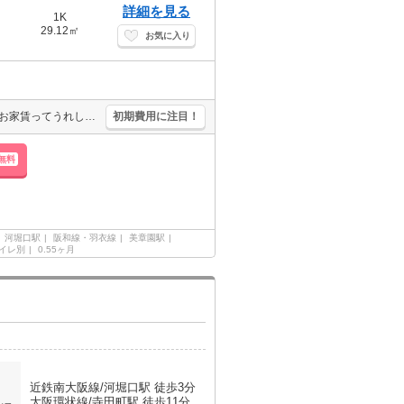
詳細を見る
1K
29.12㎡
お気に入り
安心のRC造。セコムホームセキュリティ付で安心。この間取りでこのお家賃ってうれしいですね。外観がすっごくオシャレ。現地待ち合わせ、物件ご案内可能。オンライン内見対応可。ぜひお問い合わせください!。
初期費用に注目！
無料
河堀口駅
阪和線・羽衣線
美章園駅
イレ別
0.55ヶ月
近鉄南大阪線/河堀口駅 徒歩3分
大阪環状線/寺田町駅 徒歩11分