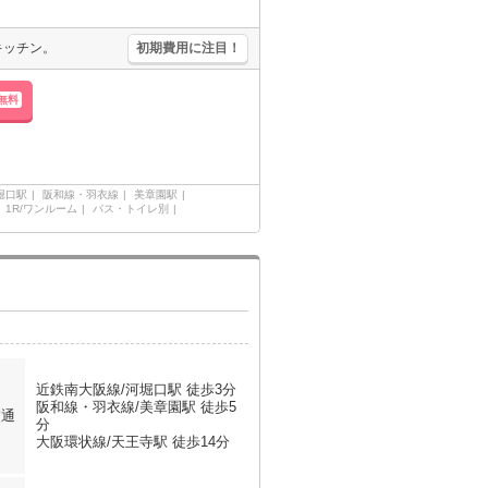
キッチン。
初期費用に注目！
無料
堀口駅
阪和線・羽衣線
美章園駅
1R/ワンルーム
バス・トイレ別
近鉄南大阪線/河堀口駅 徒歩3分
阪和線・羽衣線/美章園駅 徒歩5
交通
分
大阪環状線/天王寺駅 徒歩14分