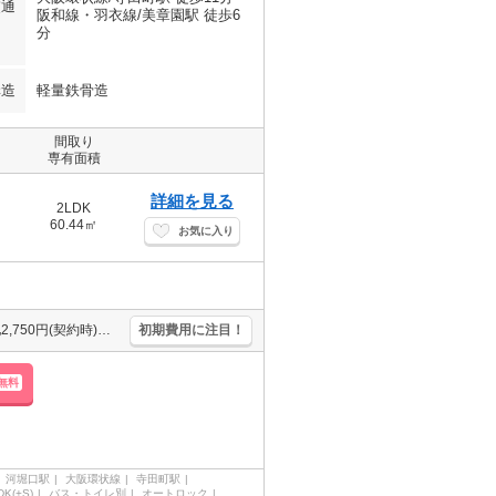
交通
阪和線・羽衣線/美章園駅 徒歩6
分
構造
軽量鉄骨造
間取り
専有面積
詳細を見る
2LDK
60.44㎡
お気に入り
保証会社要（初回35,000円、月総額の1％＋899円/月）。ICロック電池2,750円(契約時)。セコムホームセキュリティ付で安心。設備に注目!人気のアイテムせいぞろい。ぜひお問い合わせください!。
初期費用に注目！
無料
河堀口駅
大阪環状線
寺田町駅
DK(+S)
バス・トイレ別
オートロック