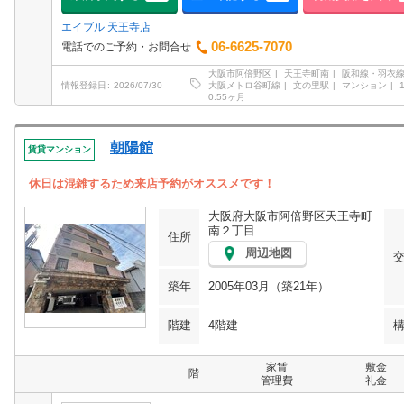
エイブル 天王寺店
06-6625-7070
電話でのご予約・お問合せ
大阪市阿倍野区
天王寺町南
阪和線・羽衣
大阪メトロ谷町線
文の里駅
マンション
情報登録日
2026/07/30
0.55ヶ月
朝陽館
賃貸マンション
休日は混雑するため来店予約がオススメです！
大阪府大阪市阿倍野区天王寺町
南２丁目
住所
周辺地図
築年
2005年03月（築21年）
階建
4階建
家賃
敷金
階
管理費
礼金