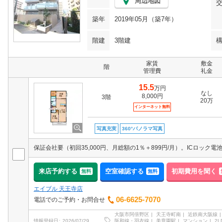
周辺地図
築年
2019年05月（築7年）
階建
3階建
家賃
敷金
階
管理費
礼金
15.5
万円
なし
8,000円
3階
20万
インターネット無料
写真充実
360°パノラマ写真
来店予約する
空室確認する
初期費用を聞く
無料
無料
エイブル 天王寺店
06-6625-7070
電話でのご予約・お問合せ
大阪市阿倍野区
天王寺町南
近鉄南大阪線
阪和線・羽衣線
美章園駅
マンション
2L
情報登録日
2026/07/29