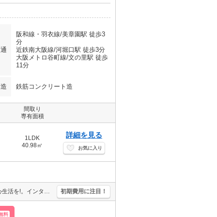
阪和線・羽衣線/美章園駅 徒歩3
分
交通
近鉄南大阪線/河堀口駅 徒歩3分
大阪メトロ谷町線/文の里駅 徒歩
11分
構造
鉄筋コンクリート造
間取り
専有面積
詳細を見る
1LDK
40.98㎡
お気に入り
オートロック・エレベーター付RCマンション!。TVモニターホンで安心生活を!。インターネット無料。室内に洗濯機置場あり。クローゼット付。最寄り駅まで徒歩2分！。お問い合わせお待ちしております。
初期費用に注目！
無料