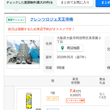
まとめてお気に入り
まと
チェックした賃貸物件(最大20件)を
クレンツロジェ天王寺南
賃貸マンション
休日は混雑するため来店予約がオススメです！
大阪府大阪市阿倍野区美章園２
丁目
住所
周辺地図
築年
2019年05月（築7年）
階建
8階建
家賃
敷金
階
管理費
礼金
7.4
万円
7階
なし
8,000円
7.4万
即入居可
インターネット無料