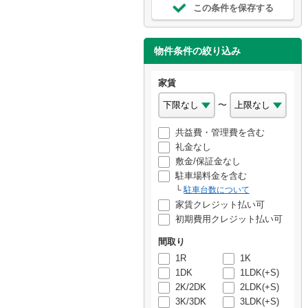
この条件を保存する
物件条件の絞り込み
家賃
〜
共益費・管理費を含む
礼金なし
敷金/保証金なし
駐車場料金を含む
駐車台数について
家賃クレジット払い可
初期費用クレジット払い可
間取り
1R
1K
1DK
1LDK(+S)
2K/2DK
2LDK(+S)
3K/3DK
3LDK(+S)