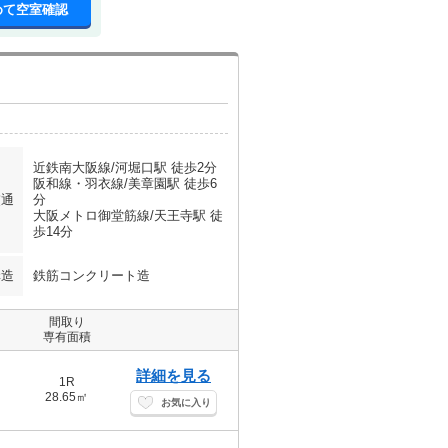
めて空室確認
近鉄南大阪線/河堀口駅 徒歩2分
阪和線・羽衣線/美章園駅 徒歩6
交通
分
大阪メトロ御堂筋線/天王寺駅 徒
歩14分
構造
鉄筋コンクリート造
間取り
専有面積
詳細を見る
1R
28.65㎡
お気に入り