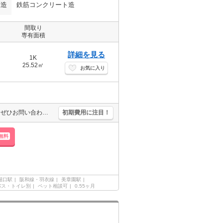
構造
鉄筋コンクリート造
間取り
専有面積
詳細を見る
1K
25.52㎡
お気に入り
インターネット無料。オートロック・エレベーター付RCマンション!。ぜひお問い合わせください!。保証会社加入要(初回保証料賃料の60%、月次保証料2.3%)。
初期費用に注目！
無料
堀口駅
阪和線・羽衣線
美章園駅
バス・トイレ別
ペット相談可
0.55ヶ月