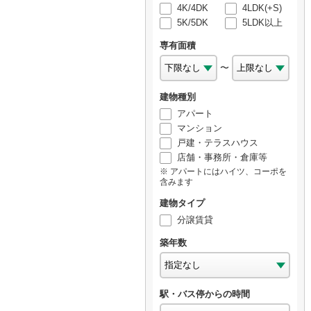
4K/4DK
4LDK(+S)
5K/5DK
5LDK以上
専有面積
〜
建物種別
アパート
マンション
戸建・テラスハウス
店舗・事務所・倉庫等
アパートにはハイツ、コーポを
含みます
建物タイプ
分譲賃貸
築年数
駅・バス停からの時間