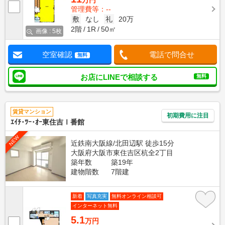
万円
管理費等：--
敷
なし
礼
20万
2階
1R
50㎡
画像 : 5枚
空室確認
電話で問合せ
無料
お店にLINEで相談する
無料
賃貸マンション
初期費用に注目
ｴｲﾁ･ﾂｰ･ｵｰ東住吉Ⅰ番館
NEW
近鉄南大阪線/北田辺駅 徒歩15分
大阪府大阪市東住吉区杭全2丁目
築年数
築19年
建物階数
7階建
新着
写真充実
無料オンライン相談可
インターネット無料
5.1
万円