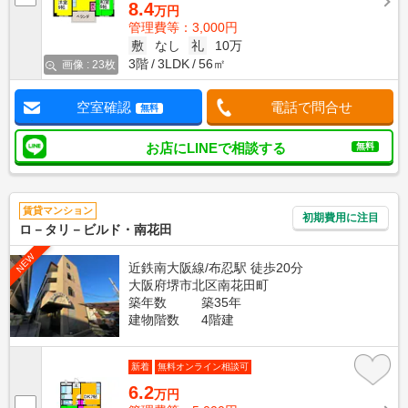
8.4
万円
管理費等：3,000円
敷
なし
礼
10万
3階
3LDK
56㎡
画像 : 23枚
空室確認
電話で問合せ
無料
お店にLINEで相談する
無料
賃貸マンション
初期費用に注目
ロ－タリ－ビルド・南花田
NEW
近鉄南大阪線/布忍駅 徒歩20分
大阪府堺市北区南花田町
築年数
築35年
建物階数
4階建
新着
無料オンライン相談可
6.2
万円