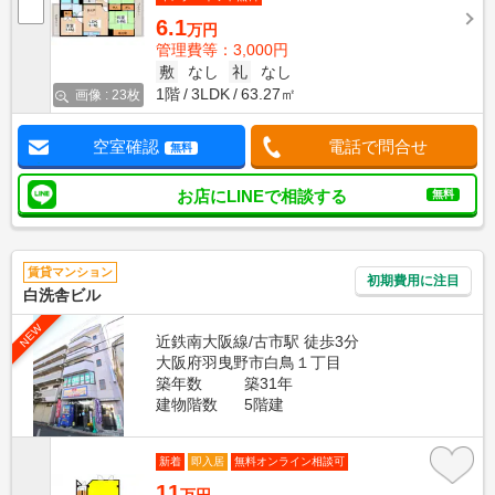
6.1
万円
管理費等：3,000円
敷
なし
礼
なし
1階
3LDK
63.27㎡
画像 : 23枚
空室確認
電話で問合せ
無料
お店にLINEで相談する
無料
賃貸マンション
初期費用に注目
白洗舎ビル
NEW
近鉄南大阪線/古市駅 徒歩3分
大阪府羽曳野市白鳥１丁目
築年数
築31年
建物階数
5階建
新着
即入居
無料オンライン相談可
11