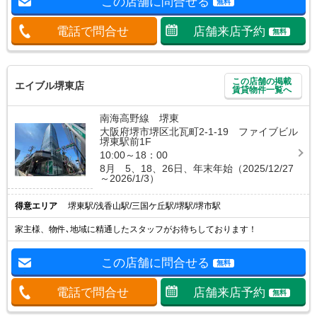
この店舗に問合せる
無料
電話で問合せ
店舗来店予約
無料
この店舗の掲載
エイブル堺東店
賃貸物件一覧へ
南海高野線 堺東
大阪府堺市堺区北瓦町2-1-19 ファイブビル
堺東駅前1F
10:00～18：00
8月 5、18、26日、年末年始（2025/12/27
～2026/1/3）
得意エリア
堺東駅/浅香山駅/三国ケ丘駅/堺駅/堺市駅
家主様、物件､地域に精通したスタッフがお待ちしております！
この店舗に問合せる
無料
電話で問合せ
店舗来店予約
無料