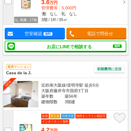
3.6
万円
管理費等：5,000円
敷
なし
礼
なし
3階
1R
35㎡
画像 : 17枚
空室確認
電話で問合せ
無料
お店にLINEで相談する
無料
賃貸マンション
初期費用に注目
Casa de la J.
NEW
近鉄南大阪線/道明寺駅 徒歩5分
大阪府藤井寺市国府3丁目
築年数
築56年
建物階数
3階建
新着
即入居
写真充実
無料オンライン相談可
インターネット無料
4.2
万円