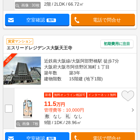
2階
2LDK
66.72㎡
画像 : 30枚
空室確認
電話で問合せ
無料
賃貸マンション
初期費用に注目
エスリードレジデンス大阪天王寺
NEW
近鉄南大阪線/大阪阿部野橋駅 徒歩7分
大阪府大阪市阿倍野区旭町１丁目
築年数
築3年
建物階数
15階建 (地下1階)
新着
無料オンライン相談可
インターネット無料
11.5
万円
管理費等：10,000円
敷
なし
礼
なし
9階
1DK
28.96㎡
画像 : 7枚
空室確認
電話で問合せ
無料