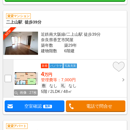
賃貸マンション
二上山駅 徒歩39分
NEW
近鉄南大阪線/二上山駅 徒歩39分
奈良県香芝市関屋
築年数
築29年
建物階数
6階建
新着
パノラマ
写真充実
4
万円
管理費等：7,000円
敷
なし
礼
なし
5階
2LDK
48㎡
画像 : 27枚
空室確認
電話で問合せ
無料
賃貸アパート