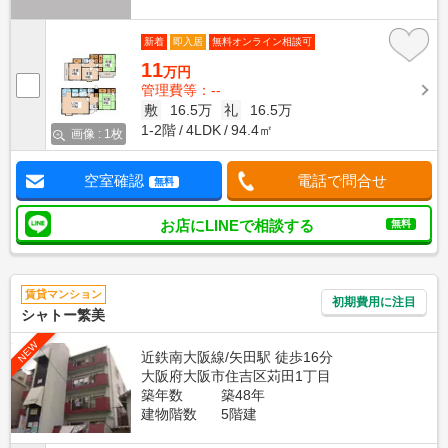
新着
即入居
無料オンライン相談可
11
万円
管理費等：--
敷
16.5万
礼
16.5万
1-2階
4LDK
94.4㎡
画像 : 1枚
空室確認
電話で問合せ
無料
お店にLINEで相談する
無料
賃貸マンション
初期費用に注目
シャトー繁美
NEW
近鉄南大阪線/矢田駅 徒歩16分
大阪府大阪市住吉区苅田1丁目
築年数
築48年
建物階数
5階建