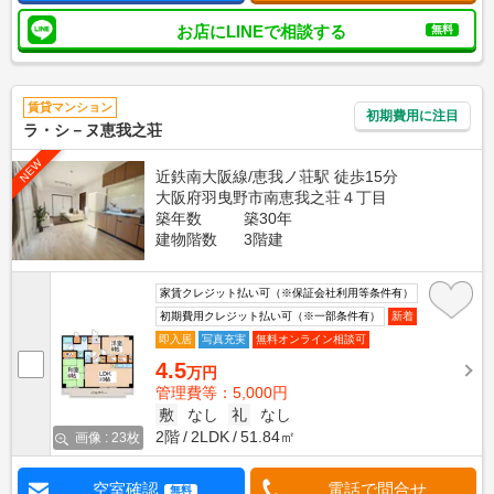
お店にLINEで相談する
無料
賃貸マンション
初期費用に注目
ラ・シ－ヌ恵我之荘
NEW
近鉄南大阪線/恵我ノ荘駅 徒歩15分
大阪府羽曳野市南恵我之荘４丁目
築年数
築30年
建物階数
3階建
家賃クレジット払い可（※保証会社利用等条件有）
初期費用クレジット払い可（※一部条件有）
新着
即入居
写真充実
無料オンライン相談可
4.5
万円
管理費等：5,000円
敷
なし
礼
なし
2階
2LDK
51.84㎡
画像 : 23枚
空室確認
電話で問合せ
無料