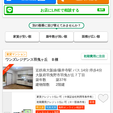
お店にLINEで相談する
無料
別の順番に並び替えてみませんか？
家賃が安い順
築年数が浅い順
面積が広い順
賃貸マンション
初期費用に注目
ワンズレジデンス羽曳ヶ丘 Ｂ棟
NEW
近鉄南大阪線/藤井寺駅 バス:14分:停歩4分
大阪府羽曳野市羽曳が丘７丁目
築年数
築37年
建物階数
2階建
家賃クレジット払い可（※保証会社利用等条件有）
初期費用クレジット払い可（※一部条件有）
新着
即入居
写真充実
無料オンライン相談可
インターネット無料