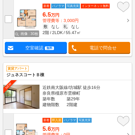
新着
パノラマ
写真充実
インターネット無料
6.5
万円
管理費等：3,000円
敷
なし
礼
なし
2階
2LDK
55.47㎡
画像 : 30枚
空室確認
電話で問合せ
無料
賃貸アパート
ジュネスコートＢ棟
NEW
近鉄南大阪線/坊城駅 徒歩16分
奈良県橿原市雲梯町
築年数
築29年
建物階数
2階建
新着
即入居
パノラマ
写真充実
5.6
万円
管理費等：0円