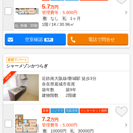
5.7
万円
管理費等：5,800円
敷
なし
礼
1ヶ月
1階
1K
30.96㎡
画像 : 30枚
空室確認
電話で問合せ
無料
賃貸アパート
シャーメゾンかつらぎ
NEW
近鉄南大阪線/磐城駅 徒歩3分
奈良県葛城市長尾
築年数
築9年
建物階数
2階建
新着
パノラマ
写真充実
インターネット無料
7.2
万円
管理費等：5,000円
敷
10000円
礼
30000円