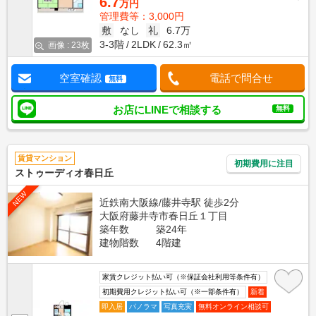
6.7
万円
管理費等：3,000円
敷
なし
礼
6.7万
3-3階
2LDK
62.3㎡
画像 : 23枚
空室確認
電話で問合せ
無料
お店にLINEで相談する
無料
賃貸マンション
初期費用に注目
ストゥーディオ春日丘
NEW
近鉄南大阪線/藤井寺駅 徒歩2分
大阪府藤井寺市春日丘１丁目
築年数
築24年
建物階数
4階建
家賃クレジット払い可（※保証会社利用等条件有）
初期費用クレジット払い可（※一部条件有）
新着
即入居
パノラマ
写真充実
無料オンライン相談可