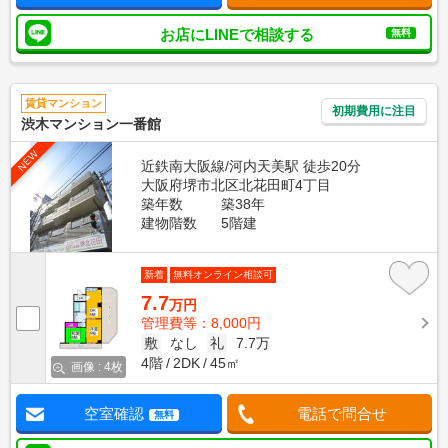
お店にLINEで相談する
無料
賃貸マンション
初期費用に注目
渋木マンション一番館
NEW
近鉄南大阪線/河内天美駅 徒歩20分
大阪府堺市北区北花田町4丁目
築年数
築38年
建物階数
5階建
新着
無料オンライン相談可
7.7
万円
管理費等：8,000円
敷
なし
礼
7.7万
4階
2DK
45㎡
画像 : 4枚
空室確認
電話で問合せ
無料