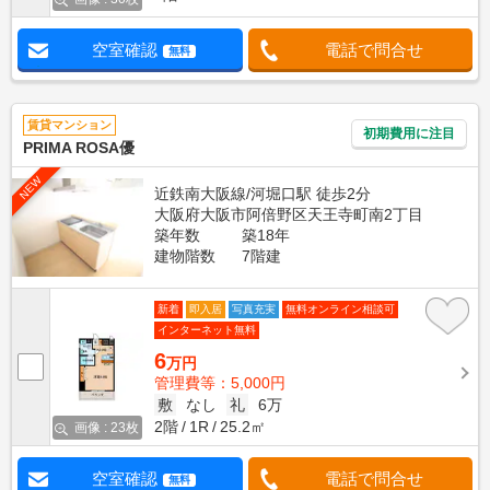
空室確認
電話で問合せ
無料
賃貸マンション
初期費用に注目
PRIMA ROSA優
NEW
近鉄南大阪線/河堀口駅 徒歩2分
大阪府大阪市阿倍野区天王寺町南2丁目
築年数
築18年
建物階数
7階建
新着
即入居
写真充実
無料オンライン相談可
インターネット無料
6
万円
管理費等：5,000円
敷
なし
礼
6万
2階
1R
25.2㎡
画像 : 23枚
空室確認
電話で問合せ
無料