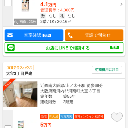
4.1
万円
管理費等：4,000円
敷
なし
礼
なし
3階
1K
20.16㎡
画像 : 23枚
空室確認
電話で問合せ
無料
お店にLINEで相談する
無料
賃貸テラスハウス
初期費用に注目
大宝3丁目戸建
NEW
近鉄南大阪線/上ノ太子駅 徒歩68分
大阪府南河内郡河南町大宝３丁目
築年数
築55年
建物階数
2階建
新着
即入居
写真充実
無料オンライン相談可
5
万円