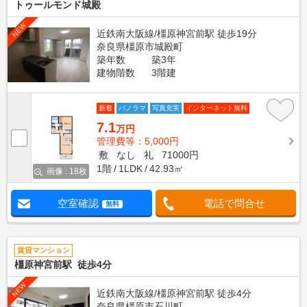
トゥールモンド城殿
NEW
近鉄南大阪線/橿原神宮前駅 徒歩19分
奈良県橿原市城殿町
築年数
築3年
建物階数
3階建
新着
パノラマ
写真充実
インターネット無料
7.1
万円
管理費等：5,000円
敷
なし
礼
71000円
1階
1LDK
42.93㎡
画像 : 18枚
空室確認
電話で問合せ
無料
賃貸マンション
橿原神宮前駅 徒歩4分
NEW
近鉄南大阪線/橿原神宮前駅 徒歩4分
奈良県橿原市石川町