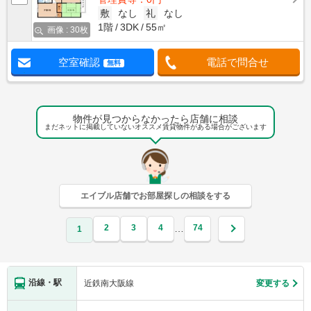
敷
なし
礼
なし
1階
3DK
55㎡
画像 : 30枚
空室確認
電話で問合せ
無料
物件が見つからなかったら店舗に相談
まだネットに掲載していないオススメ賃貸物件がある場合がございます
エイブル店舗でお部屋探しの相談をする
2
3
4
74
…
1
沿線・駅
近鉄南大阪線
変更する