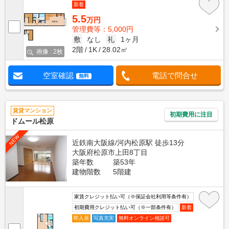
新着
5.5
万円
管理費等：5,000円
敷
なし
礼
1ヶ月
2階
1K
28.02㎡
画像 : 2枚
空室確認
電話で問合せ
無料
賃貸マンション
初期費用に注目
ドムール松原
NEW
近鉄南大阪線/河内松原駅 徒歩13分
大阪府松原市上田8丁目
築年数
築53年
建物階数
5階建
家賃クレジット払い可（※保証会社利用等条件有）
初期費用クレジット払い可（※一部条件有）
新着
即入居
写真充実
無料オンライン相談可