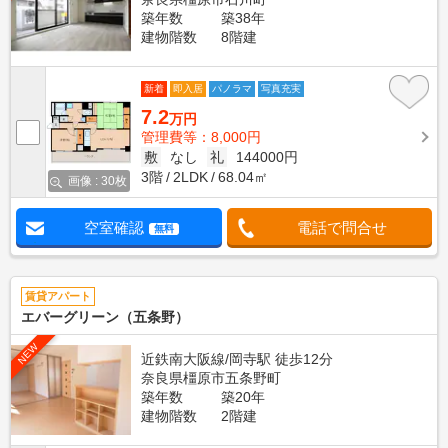
築年数
築38年
建物階数
8階建
新着
即入居
パノラマ
写真充実
7.2
万円
管理費等：8,000円
敷
なし
礼
144000円
3階
2LDK
68.04㎡
画像 : 30枚
空室確認
電話で問合せ
無料
賃貸アパート
エバーグリーン（五条野）
NEW
近鉄南大阪線/岡寺駅 徒歩12分
奈良県橿原市五条野町
築年数
築20年
建物階数
2階建