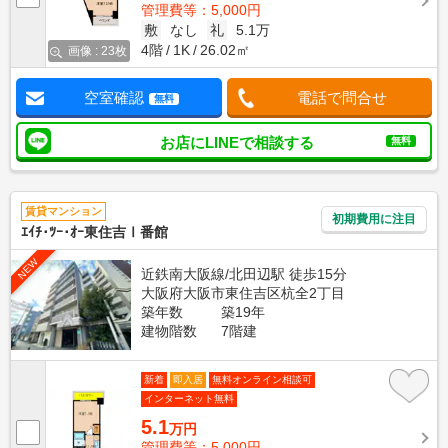
管理費等：5,000円
敷
なし
礼
5.1万
4階
1K
26.02㎡
画像 : 23枚
空室確認
電話で問合せ
無料
お店にLINEで相談する
無料
賃貸マンション
初期費用に注目
ｴｲﾁ･ﾂｰ･ｵｰ東住吉Ⅰ番館
NEW
近鉄南大阪線/北田辺駅 徒歩15分
大阪府大阪市東住吉区杭全2丁目
築年数
築19年
建物階数
7階建
新着
即入居
無料オンライン相談可
インターネット無料
5.1
万円
管理費等：5,000円