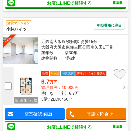
お店にLINEで相談する
無料
賃貸マンション
初期費用に注目
小林ハイツ
NEW
近鉄南大阪線/矢田駅 徒歩15分
大阪府大阪市東住吉区公園南矢田1丁目
築年数
築30年
建物階数
4階建
新着
即入居
写真充実
無料オンライン相談可
6.7
万円
管理費等：10,000円
敷
なし
礼
6.7万
3階
2LDK
50㎡
画像 : 23枚
空室確認
電話で問合せ
無料
お店にLINEで相談する
無料