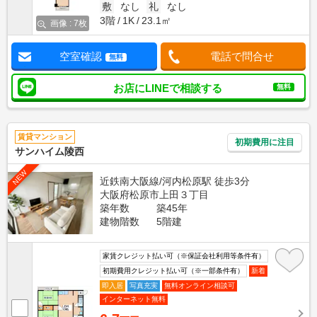
敷
なし
礼
なし
3階
1K
23.1㎡
画像 : 7枚
空室確認
電話で問合せ
無料
お店にLINEで相談する
無料
賃貸マンション
初期費用に注目
サンハイム陵西
NEW
近鉄南大阪線/河内松原駅 徒歩3分
大阪府松原市上田３丁目
築年数
築45年
建物階数
5階建
家賃クレジット払い可（※保証会社利用等条件有）
初期費用クレジット払い可（※一部条件有）
新着
即入居
写真充実
無料オンライン相談可
インターネット無料