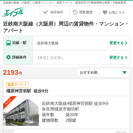
近鉄南大阪線（大阪府）の賃貸マンション・賃貸アパート・賃貸住宅の不動産情報を検索！不動産賃貸の物件探しは、お部屋探しのエイブル
保存条件
閲覧履歴
お気に入り
近鉄南大阪線（大阪府）周辺の賃貸物件・マンション・
アパート
沿線・駅
-
近鉄南大阪線
変更する
詳細条件
【家賃】設定無し
変更する
2193
件
賃貸アパート
橿原神宮前駅 徒歩9分
NEW
近鉄南大阪線/橿原神宮前駅 徒歩9分
奈良県橿原市御坊町
築年数
築20年
建物階数
2階建