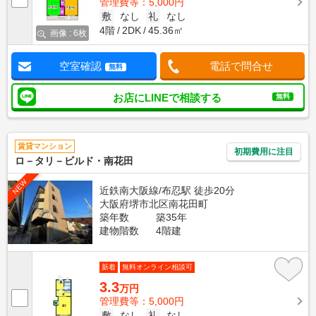
管理費等：5,000円
敷
なし
礼
なし
4階
2DK
45.36㎡
画像 : 6枚
空室確認
電話で問合せ
無料
お店にLINEで相談する
無料
賃貸マンション
初期費用に注目
ロ－タリ－ビルド・南花田
NEW
近鉄南大阪線/布忍駅 徒歩20分
大阪府堺市北区南花田町
築年数
築35年
建物階数
4階建
新着
無料オンライン相談可
3.3
万円
管理費等：5,000円
敷
なし
礼
なし