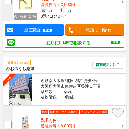
管理費等：3,000円
敷
なし
礼
なし
3階
1R
37㎡
画像 : 17枚
空室確認
電話で問合せ
無料
お店にLINEで相談する
無料
賃貸マンション
初期費用に注目
みおつくし桑津
NEW
近鉄南大阪線/北田辺駅 徒歩8分
大阪府大阪市東住吉区桑津３丁目
築年数
築浅
建物階数
9階建
新着
無料オンライン相談可
インターネット無料
5.8
万円
管理費等：8,000円