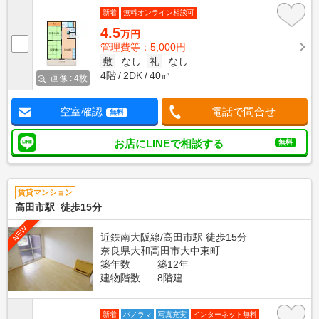
新着
無料オンライン相談可
4.5
万円
管理費等：5,000円
敷
なし
礼
なし
4階
2DK
40㎡
画像 : 4枚
空室確認
電話で問合せ
無料
お店にLINEで相談する
無料
賃貸マンション
高田市駅 徒歩15分
NEW
近鉄南大阪線/高田市駅 徒歩15分
奈良県大和高田市大中東町
築年数
築12年
建物階数
8階建
新着
パノラマ
写真充実
インターネット無料