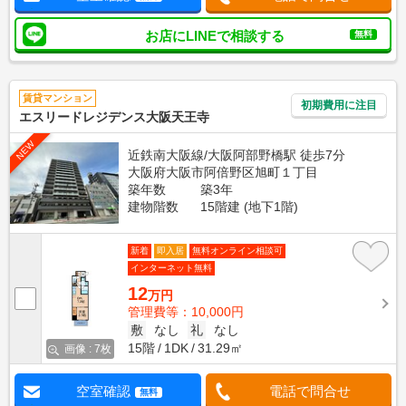
お店にLINEで相談する
無料
賃貸マンション
初期費用に注目
エスリードレジデンス大阪天王寺
NEW
近鉄南大阪線/大阪阿部野橋駅 徒歩7分
大阪府大阪市阿倍野区旭町１丁目
築年数
築3年
建物階数
15階建 (地下1階)
新着
即入居
無料オンライン相談可
インターネット無料
12
万円
管理費等：10,000円
敷
なし
礼
なし
15階
1DK
31.29㎡
画像 : 7枚
空室確認
電話で問合せ
無料