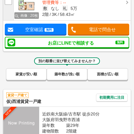
管理費等：--
敷
なし
礼
5万
2階
3K
58.43㎡
画像 : 20枚
空室確認
電話で問合せ
無料
お店にLINEで相談する
無料
別の順番に並び替えてみませんか？
家賃が安い順
築年数が浅い順
面積が広い順
賃貸一戸建て
初期費用に注目
仮)西浦賃貸一戸建
NEW
近鉄南大阪線/古市駅 徒歩20分
大阪府羽曳野市西浦
築年数
築29年
建物階数
2階建