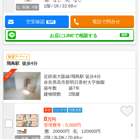
1階
1K
22.68㎡
画像 : 6枚
空室確認
電話で問合せ
無料
お店にLINEで相談する
無料
賃貸アパート
飛鳥駅 徒歩4分
NEW
近鉄南大阪線/飛鳥駅 徒歩4分
奈良県高市郡明日香村大字御園
築年数
築7年
建物階数
2階建
新着
パノラマ
写真充実
8
万円
管理費等：5,000円
敷
20000円
礼
120000円
2階
3LDK
70.69㎡
画像 : 30枚