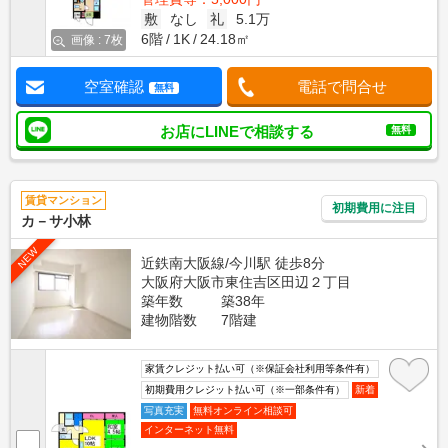
敷
なし
礼
5.1万
6階
1K
24.18㎡
画像 : 7枚
空室確認
電話で問合せ
無料
お店にLINEで相談する
無料
賃貸マンション
初期費用に注目
カ－サ小林
NEW
近鉄南大阪線/今川駅 徒歩8分
大阪府大阪市東住吉区田辺２丁目
築年数
築38年
建物階数
7階建
家賃クレジット払い可（※保証会社利用等条件有）
初期費用クレジット払い可（※一部条件有）
新着
写真充実
無料オンライン相談可
インターネット無料