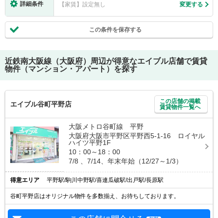
詳細条件
【家賃】設定無し
変更する
この条件を保存する
近鉄南大阪線（大阪府）
周辺が得意なエイブル店舗で賃貸
物件（マンション・アパート）を探す
この店舗の掲載
エイブル谷町平野店
賃貸物件一覧へ
大阪メトロ谷町線 平野
大阪府大阪市平野区平野西5-1-16 ロイヤル
ハイツ平野1F
10：00～18：00
7/8 、7/14、年末年始（12/27～1/3）
得意エリア
平野駅/駒川中野駅/喜連瓜破駅/出戸駅/長原駅
谷町平野店はオリジナル物件を多数揃え、お待ちしております。