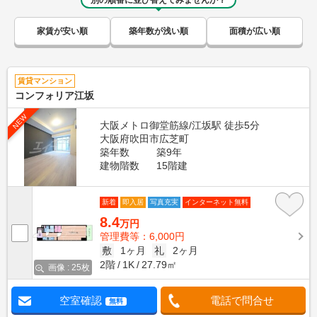
別の順番に並び替えてみませんか？
家賃が安い順
築年数が浅い順
面積が広い順
賃貸マンション
コンフォリア江坂
NEW
大阪メトロ御堂筋線/江坂駅 徒歩5分
大阪府吹田市広芝町
築年数
築9年
建物階数
15階建
新着
即入居
写真充実
インターネット無料
8.4
万円
管理費等：6,000円
敷
1ヶ月
礼
2ヶ月
2階
1K
27.79㎡
画像 : 25枚
空室確認
電話で問合せ
無料