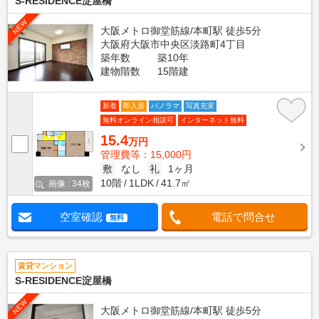
S-RESIDENCE淀屋橋
NEW
大阪メトロ御堂筋線/本町駅 徒歩5分
大阪府大阪市中央区淡路町4丁目
築年数
築10年
建物階数
15階建
新着
即入居
パノラマ
写真充実
無料オンライン相談可
インターネット無料
15.4
万円
管理費等：15,000円
敷
なし
礼
1ヶ月
10階
1LDK
41.7㎡
画像 : 34枚
空室確認
電話で問合せ
無料
賃貸マンション
S-RESIDENCE淀屋橋
NEW
大阪メトロ御堂筋線/本町駅 徒歩5分