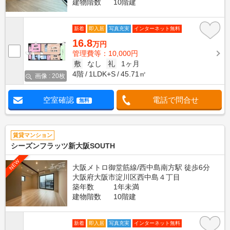
建物階数
10階建
新着
即入居
写真充実
インターネット無料
16.8
万円
管理費等：10,000円
敷
なし
礼
1ヶ月
4階
1LDK+S
45.71㎡
画像 : 20枚
空室確認
電話で問合せ
無料
賃貸マンション
シーズンフラッツ新大阪SOUTH
NEW
大阪メトロ御堂筋線/西中島南方駅 徒歩6分
大阪府大阪市淀川区西中島４丁目
築年数
1年未満
建物階数
10階建
新着
即入居
写真充実
インターネット無料