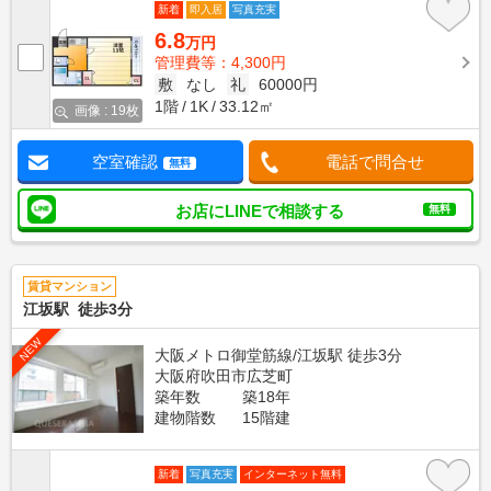
新着
即入居
写真充実
6.8
万円
管理費等：4,300円
敷
なし
礼
60000円
1階
1K
33.12㎡
画像 : 19枚
空室確認
電話で問合せ
無料
お店にLINEで相談する
無料
賃貸マンション
江坂駅 徒歩3分
NEW
大阪メトロ御堂筋線/江坂駅 徒歩3分
大阪府吹田市広芝町
築年数
築18年
建物階数
15階建
新着
写真充実
インターネット無料