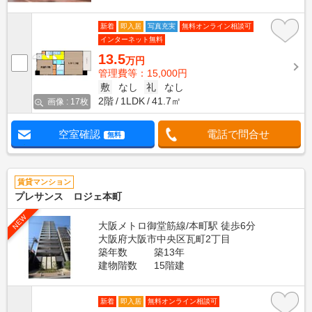
新着
即入居
写真充実
無料オンライン相談可
インターネット無料
13.5
万円
管理費等：15,000円
敷
なし
礼
なし
2階
1LDK
41.7㎡
画像 : 17枚
空室確認
電話で問合せ
無料
賃貸マンション
プレサンス ロジェ本町
NEW
大阪メトロ御堂筋線/本町駅 徒歩6分
大阪府大阪市中央区瓦町2丁目
築年数
築13年
建物階数
15階建
新着
即入居
無料オンライン相談可