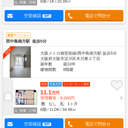
6階
1K
20.88㎡
画像 : 28枚
空室確認
電話で問合せ
無料
賃貸マンション
西中島南方駅 徒歩5分
NEW
大阪メトロ御堂筋線/西中島南方駅 徒歩5分
大阪府大阪市淀川区木川東２丁目
築年数
築10年
建物階数
8階建
新着
写真充実
インターネット無料
11.1
万円
管理費等：8,000円
敷
なし
礼
1ヶ月
6階
1LDK
34.86㎡
画像 : 17枚
空室確認
電話で問合せ
無料