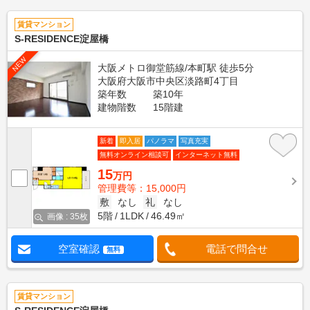
賃貸マンション
S-RESIDENCE淀屋橋
NEW
大阪メトロ御堂筋線/本町駅 徒歩5分
大阪府大阪市中央区淡路町4丁目
築年数
築10年
建物階数
15階建
新着
即入居
パノラマ
写真充実
無料オンライン相談可
インターネット無料
15
万円
管理費等：15,000円
敷
なし
礼
なし
5階
1LDK
46.49㎡
画像 : 35枚
空室確認
電話で問合せ
無料
賃貸マンション