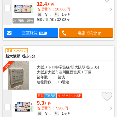
12.4
万円
管理費等：10,000円
敷
なし
礼
1ヶ月
9階
1LDK
32.08㎡
画像 : 19枚
空室確認
電話で問合せ
無料
賃貸マンション
新大阪駅 徒歩9分
NEW
大阪メトロ御堂筋線/新大阪駅 徒歩9分
大阪府大阪市淀川区西宮原１丁目
築年数
築浅
建物階数
13階建
新着
写真充実
インターネット無料
9.3
万円
管理費等：7,200円
敷
なし
礼
1ヶ月