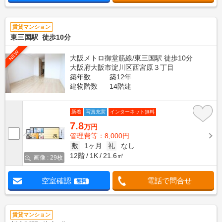
賃貸マンション
東三国駅 徒歩10分
NEW
大阪メトロ御堂筋線/東三国駅 徒歩10分
大阪府大阪市淀川区西宮原３丁目
築年数
築12年
建物階数
14階建
新着
写真充実
インターネット無料
7.8
万円
管理費等：8,000円
敷
1ヶ月
礼
なし
12階
1K
21.6㎡
画像 : 29枚
空室確認
電話で問合せ
無料
賃貸マンション