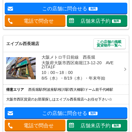
この店舗に問合せる
無料
電話で問合せ
店舗来店予約
無料
この店舗の掲載
エイブル西長堀店
賃貸物件一覧へ
大阪メトロ千日前線 西長堀
大阪府大阪市西区南堀江3-12-20 AVE
ZITA1F
10：00～18：00
8/5（水）・8/19（水）・年末年始
得意エリア
西長堀駅/阿波座駅/桜川駅/西大橋駅/ドーム前千代崎駅
大阪市西区賃貸のお部屋探しはエイブル西長堀店へお任せ下さい☆
この店舗に問合せる
無料
電話で問合せ
店舗来店予約
無料