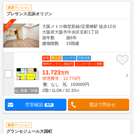
賃貸マンション
プレサンス北浜オリジン
NEW
大阪メトロ御堂筋線/淀屋橋駅 徒歩12分
大阪府大阪市中央区瓦町1丁目
築年数
築6年
建物階数
15階建
新着
即入居
パノラマ
写真充実
無料オンライン相談可
インターネット無料
11.723
万円
管理費等：12,770円
敷
なし
礼
150000円
2階
1LDK
32.33㎡
画像 : 30枚
空室確認
電話で問合せ
無料
賃貸マンション
グランセジュール大国町