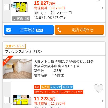
15.927
万円
管理費等：10,730円
敷
なし
礼
200000円
13階
1LDK
47.07㎡
画像 : 3枚
空室確認
電話で問合せ
無料
賃貸マンション
プレサンス北浜オリジン
NEW
大阪メトロ御堂筋線/淀屋橋駅 徒歩12分
大阪府大阪市中央区瓦町1丁目
築年数
築6年
建物階数
15階建
新着
即入居
パノラマ
写真充実
無料オンライン相談可
インターネット無料
11.223
万円
管理費等：12,770円