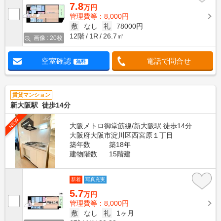
7.8
万円
管理費等：8,000円
敷
なし
礼
78000円
12階
1R
26.7㎡
画像 : 20枚
空室確認
電話で問合せ
無料
賃貸マンション
新大阪駅 徒歩14分
NEW
大阪メトロ御堂筋線/新大阪駅 徒歩14分
大阪府大阪市淀川区西宮原１丁目
築年数
築18年
建物階数
15階建
新着
写真充実
5.7
万円
管理費等：8,000円
敷
なし
礼
1ヶ月