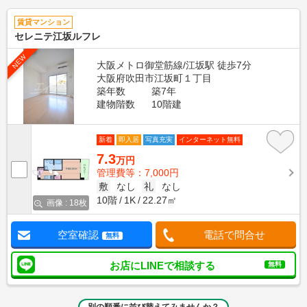
賃貸マンション
セレニテ江坂ルフレ
NEW
大阪メトロ御堂筋線/江坂駅 徒歩7分
大阪府吹田市江坂町１丁目
築年数
築7年
建物階数
10階建
新着
即入居
写真充実
インターネット無料
7.3
万円
管理費等：7,000円
敷
なし
礼
なし
10階
1K
22.27㎡
画像 : 18枚
空室確認
電話で問合せ
無料
お店にLINEで相談する
無料