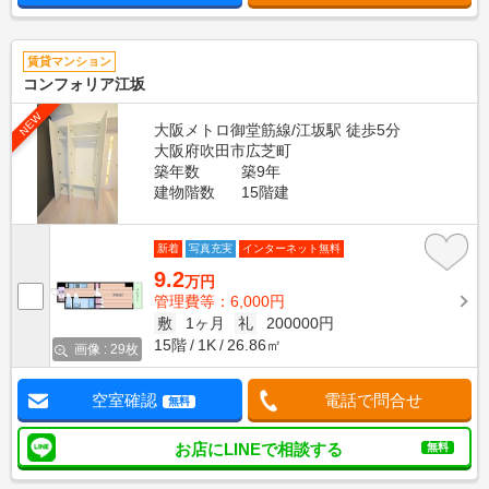
賃貸マンション
コンフォリア江坂
NEW
大阪メトロ御堂筋線/江坂駅 徒歩5分
大阪府吹田市広芝町
築年数
築9年
建物階数
15階建
新着
写真充実
インターネット無料
9.2
万円
管理費等：6,000円
敷
1ヶ月
礼
200000円
15階
1K
26.86㎡
画像 : 29枚
空室確認
電話で問合せ
無料
お店にLINEで相談する
無料