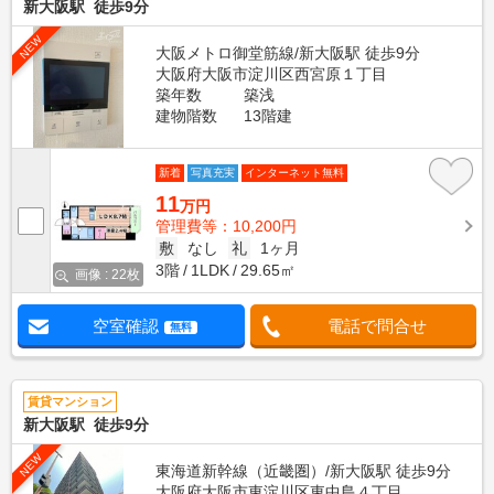
新大阪駅 徒歩9分
NEW
大阪メトロ御堂筋線/新大阪駅 徒歩9分
大阪府大阪市淀川区西宮原１丁目
築年数
築浅
建物階数
13階建
新着
写真充実
インターネット無料
11
万円
管理費等：10,200円
敷
なし
礼
1ヶ月
3階
1LDK
29.65㎡
画像 : 22枚
空室確認
電話で問合せ
無料
賃貸マンション
新大阪駅 徒歩9分
NEW
東海道新幹線（近畿圏）/新大阪駅 徒歩9分
大阪府大阪市東淀川区東中島４丁目