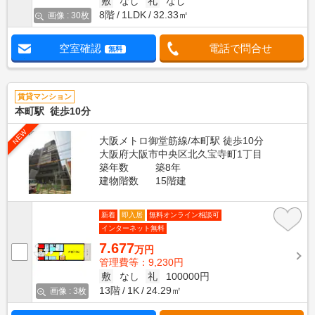
敷
なし
礼
なし
8階
1LDK
32.33㎡
画像 : 30枚
空室確認
電話で問合せ
無料
賃貸マンション
本町駅 徒歩10分
NEW
大阪メトロ御堂筋線/本町駅 徒歩10分
大阪府大阪市中央区北久宝寺町1丁目
築年数
築8年
建物階数
15階建
新着
即入居
無料オンライン相談可
インターネット無料
7.677
万円
管理費等：9,230円
敷
なし
礼
100000円
13階
1K
24.29㎡
画像 : 3枚