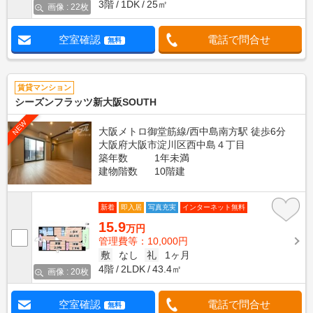
3階
1DK
25㎡
画像 : 22枚
空室確認
電話で問合せ
無料
賃貸マンション
シーズンフラッツ新大阪SOUTH
NEW
大阪メトロ御堂筋線/西中島南方駅 徒歩6分
大阪府大阪市淀川区西中島４丁目
築年数
1年未満
建物階数
10階建
新着
即入居
写真充実
インターネット無料
15.9
万円
管理費等：10,000円
敷
なし
礼
1ヶ月
4階
2LDK
43.4㎡
画像 : 20枚
空室確認
電話で問合せ
無料