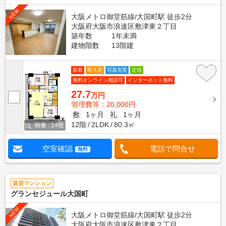
NEW
大阪メトロ御堂筋線/大国町駅 徒歩2分
大阪府大阪市浪速区敷津東２丁目
築年数
1年未満
建物階数
13階建
新着
即入居
写真充実
定借
無料オンライン相談可
インターネット無料
27.7
万円
管理費等：20,000円
敷
1ヶ月
礼
1ヶ月
12階
2LDK
80.3㎡
画像 : 14枚
空室確認
電話で問合せ
無料
賃貸マンション
グランセジュール大国町
NEW
大阪メトロ御堂筋線/大国町駅 徒歩2分
大阪府大阪市浪速区敷津東２丁目