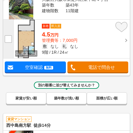
築年数
築43年
建物階数
11階建
新着
即入居
4.5
万円
管理費等：7,000円
敷
なし
礼
なし
9階
1R
24㎡
画像 : 3枚
空室確認
電話で問合せ
無料
別の順番に並び替えてみませんか？
家賃が安い順
築年数が浅い順
面積が広い順
賃貸マンション
西中島南方駅 徒歩14分