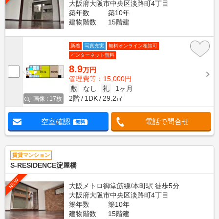
大阪府大阪市中央区淡路町4丁目
築年数
築10年
建物階数
15階建
新着
写真充実
無料オンライン相談可
インターネット無料
8.9
万円
管理費等：15,000円
敷
なし
礼
1ヶ月
2階
1DK
29.2㎡
画像 : 17枚
空室確認
電話で問合せ
無料
賃貸マンション
S-RESIDENCE淀屋橋
NEW
大阪メトロ御堂筋線/本町駅 徒歩5分
大阪府大阪市中央区淡路町4丁目
築年数
築10年
建物階数
15階建