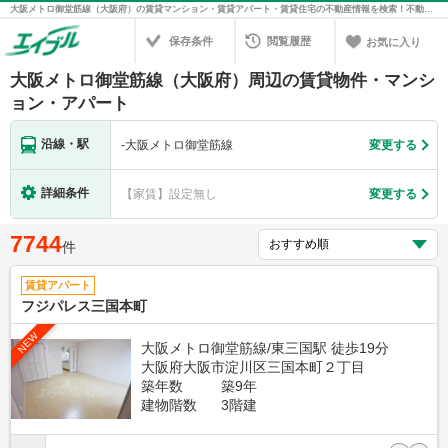
大阪メトロ御堂筋線（大阪府）の賃貸マンション・賃貸アパート・賃貸住宅の不動産情報を検索！不動産賃貸の物件探しは、お部屋探しのエイブル
保存条件
閲覧履歴
お気に入り
大阪メトロ御堂筋線（大阪府）周辺の賃貸物件・マンシ
ョン・アパート
沿線・駅
-
大阪メトロ御堂筋線
変更する
詳細条件
【家賃】設定無し
変更する
7744
件
賃貸アパート
フジパレス三国本町
NEW
大阪メトロ御堂筋線/東三国駅 徒歩19分
大阪府大阪市淀川区三国本町２丁目
築年数
築9年
建物階数
3階建