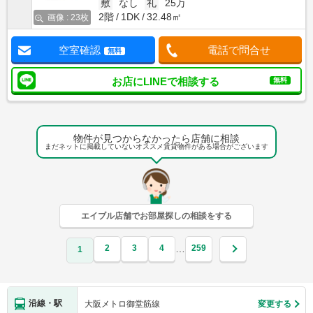
敷
なし
礼
25万
2階
1DK
32.48㎡
画像 : 23枚
空室確認
電話で問合せ
無料
お店にLINEで相談する
無料
物件が見つからなかったら店舗に相談
まだネットに掲載していないオススメ賃貸物件がある場合がございます
エイブル店舗でお部屋探しの相談をする
2
3
4
259
…
1
沿線・駅
大阪メトロ御堂筋線
変更する