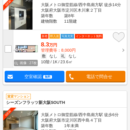
NEW
大阪メトロ御堂筋線/西中島南方駅 徒歩14分
大阪府大阪市淀川区木川東２丁目
築年数
築8年
建物階数
11階建
新着
即入居
写真充実
インターネット無料
8.3
万円
管理費等：8,000円
敷
なし
礼
なし
10階
1K
23.6㎡
画像 : 27枚
空室確認
電話で問合せ
無料
賃貸マンション
シーズンフラッツ新大阪SOUTH
NEW
大阪メトロ御堂筋線/西中島南方駅 徒歩6分
大阪府大阪市淀川区西中島４丁目
築年数
1年未満