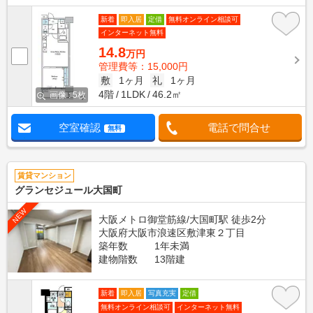
新着
即入居
定借
無料オンライン相談可
インターネット無料
14.8
万円
管理費等：15,000円
敷
1ヶ月
礼
1ヶ月
4階
1LDK
46.2㎡
画像 : 5枚
空室確認
電話で問合せ
無料
賃貸マンション
グランセジュール大国町
NEW
大阪メトロ御堂筋線/大国町駅 徒歩2分
大阪府大阪市浪速区敷津東２丁目
築年数
1年未満
建物階数
13階建
新着
即入居
写真充実
定借
無料オンライン相談可
インターネット無料