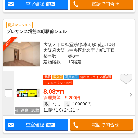
空室確認
電話で問合せ
無料
賃貸マンション
プレサンス堺筋本町駅前シェル
NEW
大阪メトロ御堂筋線/本町駅 徒歩10分
大阪府大阪市中央区北久宝寺町1丁目
築年数
築8年
建物階数
15階建
新着
即入居
写真充実
無料オンライン相談可
インターネット無料
8.08
万円
管理費等：9,200円
敷
なし
礼
100000円
11階
1K
24.21㎡
画像 : 30枚
空室確認
電話で問合せ
無料