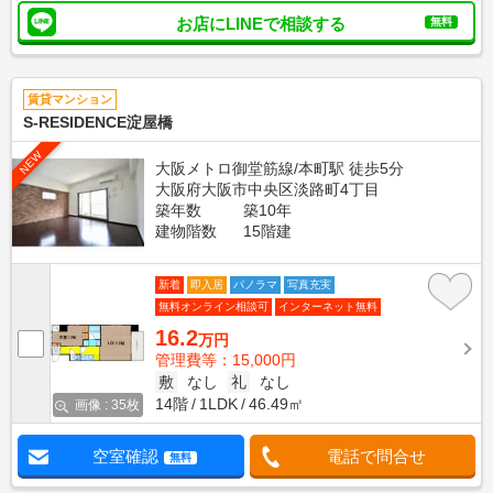
お店にLINEで相談する
無料
賃貸マンション
S-RESIDENCE淀屋橋
NEW
大阪メトロ御堂筋線/本町駅 徒歩5分
大阪府大阪市中央区淡路町4丁目
築年数
築10年
建物階数
15階建
新着
即入居
パノラマ
写真充実
無料オンライン相談可
インターネット無料
16.2
万円
管理費等：15,000円
敷
なし
礼
なし
14階
1LDK
46.49㎡
画像 : 35枚
空室確認
電話で問合せ
無料