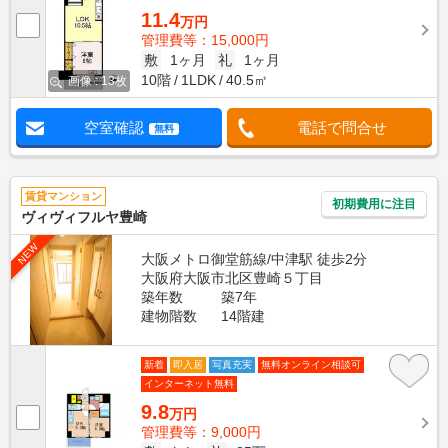
11.4
万円
管理費等：15,000円
敷
1ヶ月
礼
1ヶ月
10階
1LDK
40.5㎡
画像 : 13枚
空室確認
電話で問合せ
無料
賃貸マンション
初期費用に注目
ヴィヴィフルヤ豊崎
NEW
大阪メトロ御堂筋線/中津駅 徒歩2分
大阪府大阪市北区豊崎５丁目
築年数
築7年
建物階数
14階建
新着
即入居
写真充実
無料オンライン相談可
インターネット無料
9.8
万円
管理費等：9,000円