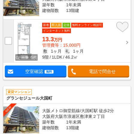
築年数
1年未満
建物階数
13階建
新着
即入居
定借
無料オンライン相談可
インターネット無料
13.3
万円
管理費等：15,000円
敷
1ヶ月
礼
1ヶ月
9階
1LDK
46.2㎡
画像 : 5枚
空室確認
電話で問合せ
無料
賃貸マンション
グランセジュール大国町
NEW
大阪メトロ御堂筋線/大国町駅 徒歩2分
大阪府大阪市浪速区敷津東２丁目
築年数
1年未満
建物階数
13階建