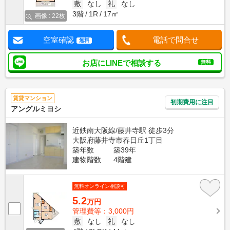
敷
なし
礼
なし
3階
1R
17㎡
画像 : 22枚
空室確認
電話で問合せ
無料
お店にLINEで相談する
無料
賃貸マンション
初期費用に注目
アングルミヨシ
近鉄南大阪線/藤井寺駅 徒歩3分
大阪府藤井寺市春日丘1丁目
築年数
築39年
建物階数
4階建
無料オンライン相談可
5.2
万円
管理費等：3,000円
敷
なし
礼
なし