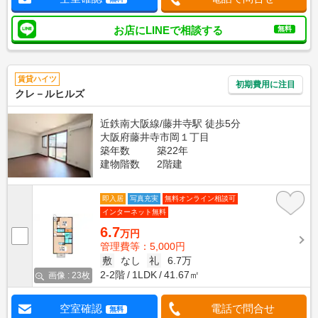
お店にLINEで相談する
無料
賃貸ハイツ
初期費用に注目
クレ－ルヒルズ
近鉄南大阪線/藤井寺駅 徒歩5分
大阪府藤井寺市岡１丁目
築年数
築22年
建物階数
2階建
即入居
写真充実
無料オンライン相談可
インターネット無料
6.7
万円
管理費等：5,000円
敷
なし
礼
6.7万
2-2階
1LDK
41.67㎡
画像 : 23枚
空室確認
電話で問合せ
無料