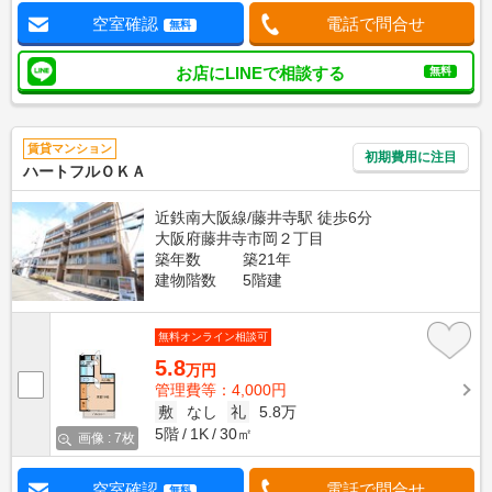
空室確認
電話で問合せ
無料
お店にLINEで相談する
無料
賃貸マンション
初期費用に注目
ハートフルＯＫＡ
近鉄南大阪線/藤井寺駅 徒歩6分
大阪府藤井寺市岡２丁目
築年数
築21年
建物階数
5階建
無料オンライン相談可
5.8
万円
管理費等：4,000円
敷
なし
礼
5.8万
5階
1K
30㎡
画像 : 7枚
空室確認
電話で問合せ
無料