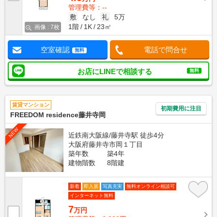
管理費等：--
敷
なし
礼
5万
1階
1K
23㎡
画像 : 7枚
空室確認
電話で問合せ
無料
お店にLINEで相談する
無料
賃貸マンション
初期費用に注目
FREEDOM residence藤井寺岡
NEW
近鉄南大阪線/藤井寺駅 徒歩4分
大阪府藤井寺市岡１丁目
築年数
築4年
建物階数
8階建
新着
即入居
写真充実
無料オンライン相談可
インターネット無料
7
万円