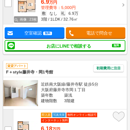
6.9
万円
管理費等：5,000円
敷
なし
礼
6.9万
3階
1LDK
32.76㎡
画像 : 23枚
空室確認
電話で問合せ
無料
お店にLINEで相談する
無料
賃貸アパート
初期費用に注目
F＋style藤井寺・岡1号館
近鉄南大阪線/藤井寺駅 徒歩5分
大阪府藤井寺市岡１丁目
築年数
築浅
建物階数
3階建
即入居
写真充実
無料オンライン相談可
インターネット無料
6.18
万円