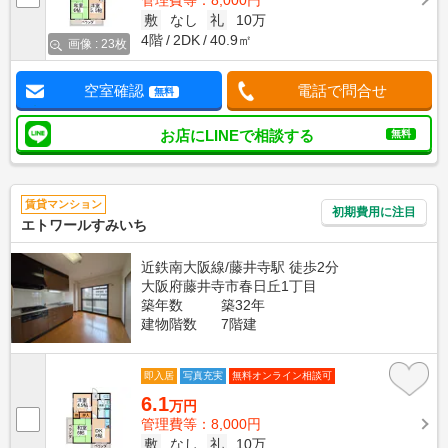
管理費等：8,000円
敷
なし
礼
10万
4階
2DK
40.9㎡
画像 : 23枚
空室確認
電話で問合せ
無料
お店にLINEで相談する
無料
賃貸マンション
初期費用に注目
エトワールすみいち
近鉄南大阪線/藤井寺駅 徒歩2分
大阪府藤井寺市春日丘1丁目
築年数
築32年
建物階数
7階建
即入居
写真充実
無料オンライン相談可
6.1
万円
管理費等：8,000円
敷
なし
礼
10万