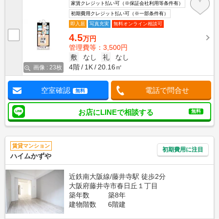
家賃クレジット払い可（※保証会社利用等条件有）
初期費用クレジット払い可（※一部条件有）
即入居
写真充実
無料オンライン相談可
4.5
万円
管理費等：3,500円
敷
なし
礼
なし
4階
1K
20.16㎡
画像 : 23枚
空室確認
電話で問合せ
無料
お店にLINEで相談する
無料
賃貸マンション
初期費用に注目
ハイムかずや
近鉄南大阪線/藤井寺駅 徒歩2分
大阪府藤井寺市春日丘１丁目
築年数
築8年
建物階数
6階建