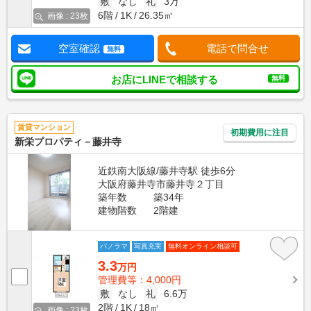
敷
なし
礼
3万
6階
1K
26.35㎡
画像 : 23枚
空室確認
電話で問合せ
無料
お店にLINEで相談する
無料
賃貸マンション
初期費用に注目
新栄プロパティ－藤井寺
近鉄南大阪線/藤井寺駅 徒歩6分
大阪府藤井寺市藤井寺２丁目
築年数
築34年
建物階数
2階建
パノラマ
写真充実
無料オンライン相談可
3.3
万円
管理費等：4,000円
敷
なし
礼
6.6万
2階
1K
18㎡
画像 : 23枚