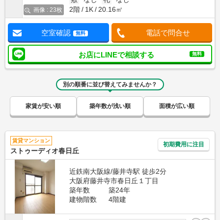
2階
1K
20.16㎡
画像 : 23枚
空室確認
電話で問合せ
無料
お店にLINEで相談する
無料
別の順番に並び替えてみませんか？
家賃が安い順
築年数が浅い順
面積が広い順
賃貸マンション
初期費用に注目
ストゥーディオ春日丘
近鉄南大阪線/藤井寺駅 徒歩2分
大阪府藤井寺市春日丘１丁目
築年数
築24年
建物階数
4階建