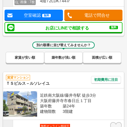
4階
2LDK
44㎡
画像 : 7枚
空室確認
電話で問合せ
無料
お店にLINEで相談する
無料
別の順番に並び替えてみませんか？
家賃が安い順
築年数が浅い順
面積が広い順
賃貸マンション
初期費用に注目
ＴＳビルス－ルソレイユ
近鉄南大阪線/藤井寺駅 徒歩3分
大阪府藤井寺市春日丘１丁目
築年数
築24年
建物階数
3階建
無料オンライン相談可