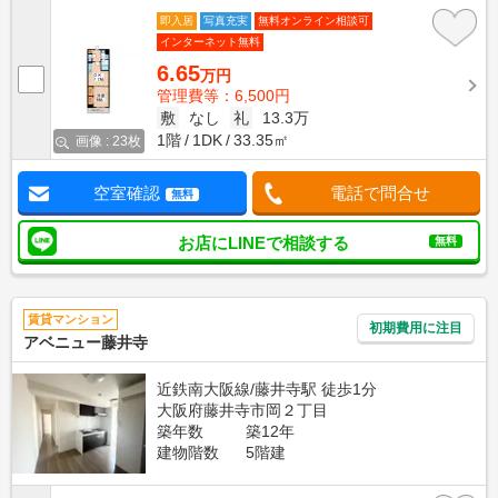
即入居
写真充実
無料オンライン相談可
インターネット無料
6.65
万円
管理費等：6,500円
敷
なし
礼
13.3万
1階
1DK
33.35㎡
画像 : 23枚
空室確認
電話で問合せ
無料
お店にLINEで相談する
無料
賃貸マンション
初期費用に注目
アベニュー藤井寺
近鉄南大阪線/藤井寺駅 徒歩1分
大阪府藤井寺市岡２丁目
築年数
築12年
建物階数
5階建