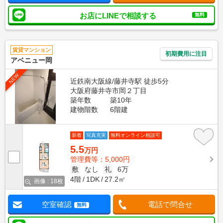
お店にLINEで相談する
無料
賃貸マンション
初期費用に注目
アベニュー岡
NEW
近鉄南大阪線/藤井寺駅 徒歩5分
大阪府藤井寺市岡２丁目
築年数
築10年
建物階数
6階建
新着
写真充実
無料オンライン相談可
5.5
万円
管理費等：5,000円
敷
なし
礼
6万
4階
1DK
27.2㎡
画像 : 18枚
空室確認
電話で問合せ
無料