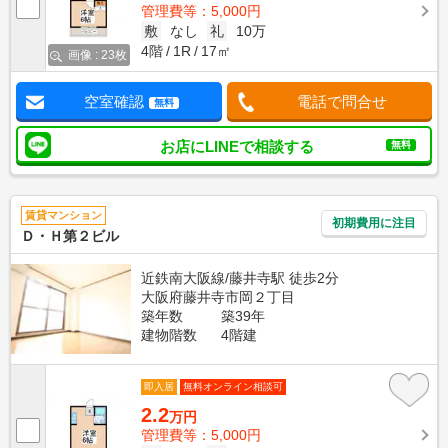
管理費等：5,000円
敷
なし
礼
10万
4階
1R
17㎡
画像 : 23枚
空室確認
電話で問合せ
無料
お店にLINEで相談する
無料
賃貸マンション
初期費用に注目
Ｄ・Ｈ第２ビル
近鉄南大阪線/藤井寺駅 徒歩2分
大阪府藤井寺市岡２丁目
築年数
築39年
建物階数
4階建
即入居
無料オンライン相談可
2.2
万円
管理費等：5,000円