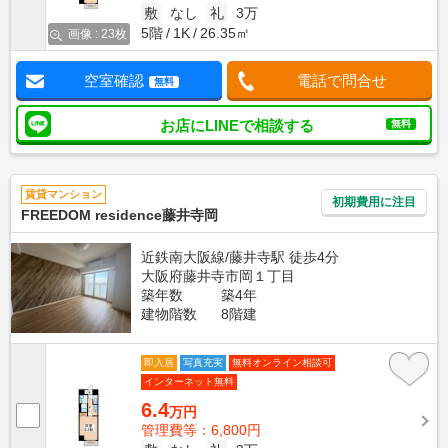
敷
なし
礼
3万
5階
1K
26.35㎡
画像 : 23枚
空室確認
電話で問合せ
無料
お店にLINEで相談する
無料
賃貸マンション
初期費用に注目
FREEDOM residence藤井寺岡
近鉄南大阪線/藤井寺駅 徒歩4分
大阪府藤井寺市岡１丁目
築年数
築4年
建物階数
8階建
即入居
写真充実
無料オンライン相談可
インターネット無料
6.4
万円
管理費等：6,800円