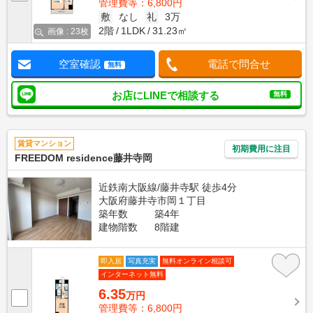
管理費等：6,800円
敷
なし
礼
3万
2階
1LDK
31.23㎡
画像 : 23枚
空室確認
電話で問合せ
無料
お店にLINEで相談する
無料
賃貸マンション
初期費用に注目
FREEDOM residence藤井寺岡
近鉄南大阪線/藤井寺駅 徒歩4分
大阪府藤井寺市岡１丁目
築年数
築4年
建物階数
8階建
即入居
写真充実
無料オンライン相談可
インターネット無料
6.35
万円
管理費等：6,800円