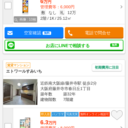
6
万円
管理費等：6,000円
敷
なし
礼
12万
2階
1K
25.12㎡
画像 : 10枚
空室確認
電話で問合せ
無料
お店にLINEで相談する
無料
賃貸マンション
初期費用に注目
エトワールすみいち
近鉄南大阪線/藤井寺駅 徒歩2分
大阪府藤井寺市春日丘1丁目
築年数
築32年
建物階数
7階建
即入居
パノラマ
写真充実
無料オンライン相談可
6.3
万円