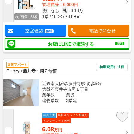
管理費等：6,000円
敷
なし
礼
6.18万
1階
1LDK
28.89㎡
画像 : 23枚
空室確認
電話で問合せ
無料
お店にLINEで相談する
無料
賃貸アパート
初期費用に注目
F＋style藤井寺・岡２号館
近鉄南大阪線/藤井寺駅 徒歩5分
大阪府藤井寺市岡１丁目
築年数
築浅
建物階数
3階建
写真充実
無料オンライン相談可
インターネット無料
6.08
万円