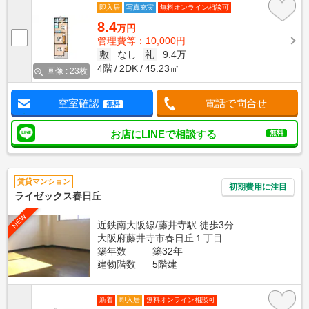
即入居
写真充実
無料オンライン相談可
8.4
万円
管理費等：10,000円
敷
なし
礼
9.4万
4階
2DK
45.23㎡
画像 : 23枚
空室確認
電話で問合せ
無料
お店にLINEで相談する
無料
賃貸マンション
初期費用に注目
ライゼックス春日丘
NEW
近鉄南大阪線/藤井寺駅 徒歩3分
大阪府藤井寺市春日丘１丁目
築年数
築32年
建物階数
5階建
新着
即入居
無料オンライン相談可