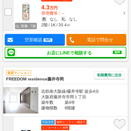
4.3
万円
管理費等：--
敷
なし
礼
なし
2階
1K
20.4㎡
画像 : 7枚
空室確認
電話で問合せ
無料
お店にLINEで相談する
無料
賃貸マンション
初期費用に注目
FREEDOM residence藤井寺岡
近鉄南大阪線/藤井寺駅 徒歩4分
大阪府藤井寺市岡１丁目
築年数
築4年
建物階数
8階建
写真充実
無料オンライン相談可
インターネット無料