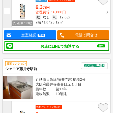
6.3
万円
管理費等：6,000円
敷
なし
礼
12.6万
7階
1K
25.12㎡
画像 : 23枚
空室確認
電話で問合せ
無料
お店にLINEで相談する
無料
賃貸マンション
初期費用に注目
シェモア藤井寺駅前
近鉄南大阪線/藤井寺駅 徒歩2分
大阪府藤井寺市春日丘１丁目
築年数
築17年
建物階数
10階建
無料オンライン相談可