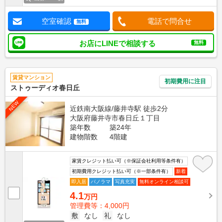
空室確認
電話で問合せ
無料
お店にLINEで相談する
無料
賃貸マンション
初期費用に注目
ストゥーディオ春日丘
NEW
近鉄南大阪線/藤井寺駅 徒歩2分
大阪府藤井寺市春日丘１丁目
築年数
築24年
建物階数
4階建
家賃クレジット払い可（※保証会社利用等条件有）
初期費用クレジット払い可（※一部条件有）
新着
即入居
パノラマ
写真充実
無料オンライン相談可
4.1
万円
管理費等：4,000円
敷
なし
礼
なし