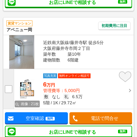
お店にLINEで相談する
無料
賃貸マンション
初期費用に注目
アベニュー岡
近鉄南大阪線/藤井寺駅 徒歩5分
大阪府藤井寺市岡２丁目
築年数
築10年
建物階数
6階建
写真充実
無料オンライン相談可
6
万円
管理費等：5,000円
敷
なし
礼
6.5万
5階
1K
29.72㎡
画像 : 21枚
空室確認
電話で問合せ
無料
お店にLINEで相談する
無料