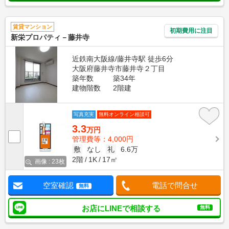
賃貸マンション
初期費用に注目
新栄プロパティ－藤井寺
近鉄南大阪線/藤井寺駅 徒歩6分
大阪府藤井寺市藤井寺２丁目
築年数
築34年
建物階数
2階建
写真充実
無料オンライン相談可
3.3
万円
管理費等：4,000円
敷
なし
礼
6.6万
2階
1K
17㎡
画像 : 23枚
空室確認
電話で問合せ
無料
お店にLINEで相談する
無料