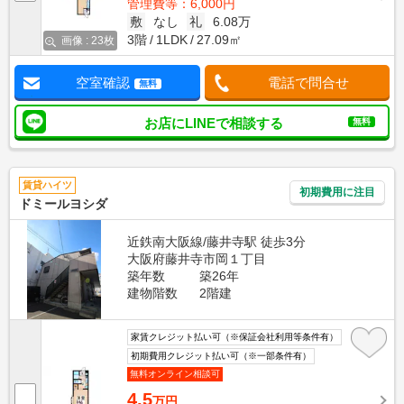
管理費等：6,000円
敷
なし
礼
6.08万
3階
1LDK
27.09㎡
画像 : 23枚
空室確認
電話で問合せ
無料
お店にLINEで相談する
無料
賃貸ハイツ
初期費用に注目
ドミールヨシダ
近鉄南大阪線/藤井寺駅 徒歩3分
大阪府藤井寺市岡１丁目
築年数
築26年
建物階数
2階建
家賃クレジット払い可（※保証会社利用等条件有）
初期費用クレジット払い可（※一部条件有）
無料オンライン相談可
4.5
万円