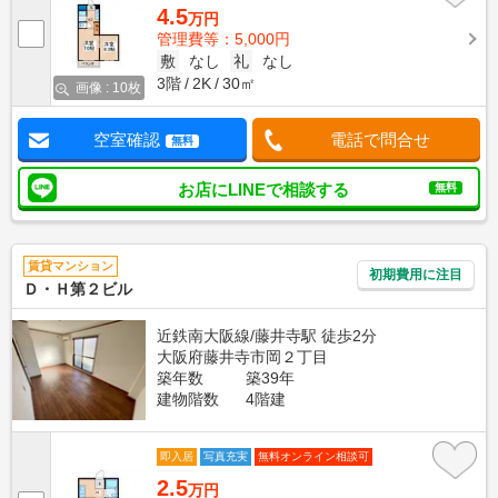
4.5
万円
管理費等：5,000円
敷
なし
礼
なし
3階
2K
30㎡
画像 : 10枚
空室確認
電話で問合せ
無料
お店にLINEで相談する
無料
賃貸マンション
初期費用に注目
Ｄ・Ｈ第２ビル
近鉄南大阪線/藤井寺駅 徒歩2分
大阪府藤井寺市岡２丁目
築年数
築39年
建物階数
4階建
即入居
写真充実
無料オンライン相談可
2.5
万円