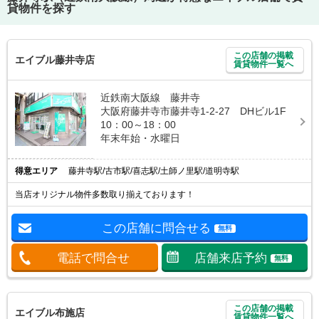
貸物件を探す
この店舗の掲載
エイブル藤井寺店
賃貸物件一覧へ
近鉄南大阪線 藤井寺
大阪府藤井寺市藤井寺1-2-27 DHビル1F
10：00～18：00
年末年始・水曜日
得意エリア
藤井寺駅/古市駅/喜志駅/土師ノ里駅/道明寺駅
当店オリジナル物件多数取り揃えております！
この店舗に問合せる
無料
電話で問合せ
店舗来店予約
無料
この店舗の掲載
エイブル布施店
賃貸物件一覧へ