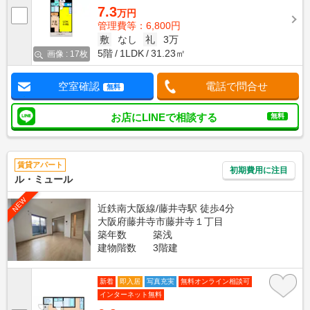
7.3
万円
管理費等：6,800円
敷
なし
礼
3万
5階
1LDK
31.23㎡
画像 : 17枚
空室確認
電話で問合せ
無料
お店にLINEで相談する
無料
賃貸アパート
初期費用に注目
ル・ミュール
NEW
近鉄南大阪線/藤井寺駅 徒歩4分
大阪府藤井寺市藤井寺１丁目
築年数
築浅
建物階数
3階建
新着
即入居
写真充実
無料オンライン相談可
インターネット無料