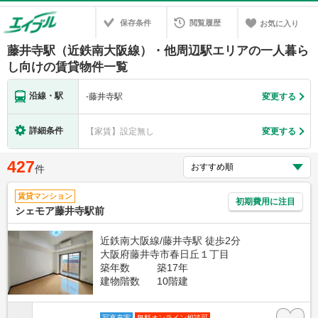
保存条件
閲覧履歴
お気に入り
藤井寺駅（近鉄南大阪線）・他周辺駅エリアの一人暮ら
し向けの賃貸物件一覧
沿線・駅
-
藤井寺駅
変更する
詳細条件
【家賃】設定無し
変更する
427
件
賃貸マンション
初期費用に注目
シェモア藤井寺駅前
近鉄南大阪線/藤井寺駅 徒歩2分
大阪府藤井寺市春日丘１丁目
築年数
築17年
建物階数
10階建
写真充実
無料オンライン相談可