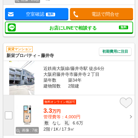
空室確認
電話で問合せ
無料
お店にLINEで相談する
無料
賃貸マンション
初期費用に注目
新栄プロパティ－藤井寺
近鉄南大阪線/藤井寺駅 徒歩6分
大阪府藤井寺市藤井寺２丁目
築年数
築34年
建物階数
2階建
無料オンライン相談可
3.3
万円
管理費等：4,000円
敷
なし
礼
6.6万
2階
1K
17.9㎡
画像 : 7枚