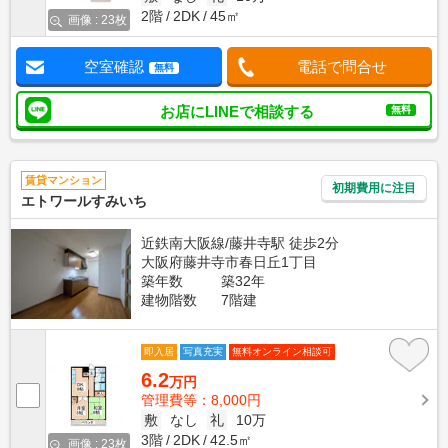
2階
2DK
45㎡
画像 : 23枚
空室確認
電話で問合せ
無料
お店にLINEで相談する
無料
賃貸マンション
初期費用に注目
エトワールすみいち
近鉄南大阪線/藤井寺駅 徒歩2分
大阪府藤井寺市春日丘1丁目
築年数
築32年
建物階数
7階建
即入居
写真充実
無料オンライン相談可
6.2
万円
管理費等：8,000円
敷
なし
礼
10万
3階
2DK
42.5㎡
画像 : 23枚