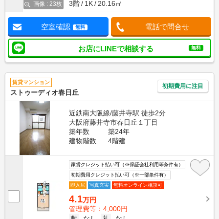
3階
1K
20.16㎡
画像 : 23枚
空室確認
電話で問合せ
無料
お店にLINEで相談する
無料
賃貸マンション
初期費用に注目
ストゥーディオ春日丘
近鉄南大阪線/藤井寺駅 徒歩2分
大阪府藤井寺市春日丘１丁目
築年数
築24年
建物階数
4階建
家賃クレジット払い可（※保証会社利用等条件有）
初期費用クレジット払い可（※一部条件有）
即入居
写真充実
無料オンライン相談可
4.1
万円
管理費等：4,000円
敷
なし
礼
なし