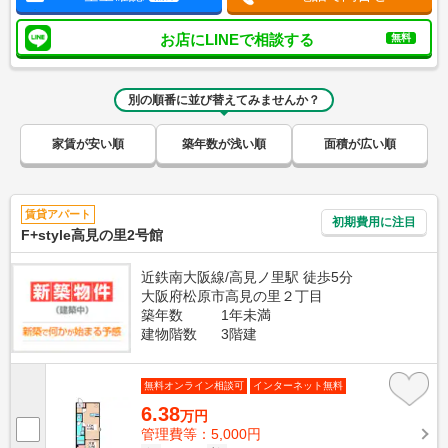
お店にLINEで相談する
無料
別の順番に並び替えてみませんか？
家賃が安い順
築年数が浅い順
面積が広い順
賃貸アパート
初期費用に注目
F+style高見の里2号館
近鉄南大阪線/高見ノ里駅 徒歩5分
大阪府松原市高見の里２丁目
築年数
1年未満
建物階数
3階建
無料オンライン相談可
インターネット無料
6.38
万円
管理費等：5,000円