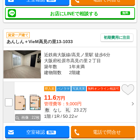
お店にLINEで相談する
無料
賃貸一戸建て
初期費用に注目
あんしん＋VieM高見の里13-1033
近鉄南大阪線/高見ノ里駅 徒歩6分
大阪府松原市高見の里２丁目
築年数
1年未満
建物階数
2階建
即入居
パノラマ
写真充実
無料オンライン相談可
11.6
万円
管理費等：9,000円
敷
なし
礼
23.2万
1階
1R
50.22㎡
画像 : 22枚
空室確認
電話で問合せ
無料