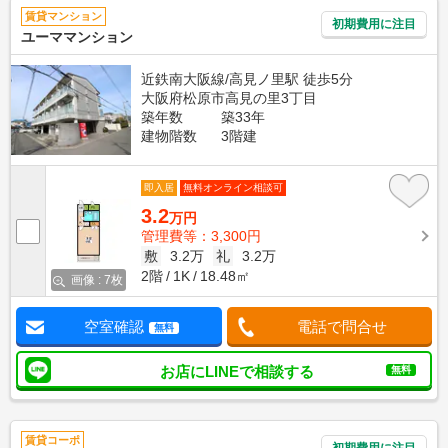
賃貸マンション
初期費用に注目
ユーママンション
近鉄南大阪線/高見ノ里駅 徒歩5分
大阪府松原市高見の里3丁目
築年数
築33年
建物階数
3階建
即入居
無料オンライン相談可
3.2
万円
管理費等：3,300円
敷
3.2万
礼
3.2万
2階
1K
18.48㎡
画像 : 7枚
空室確認
電話で問合せ
無料
お店にLINEで相談する
無料
賃貸コーポ
初期費用に注目