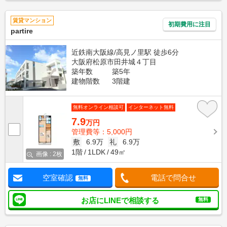
賃貸マンション
初期費用に注目
partire
近鉄南大阪線/高見ノ里駅 徒歩6分
大阪府松原市田井城４丁目
築年数
築5年
建物階数
3階建
無料オンライン相談可
インターネット無料
7.9
万円
管理費等：5,000円
敷
6.9万
礼
6.9万
1階
1LDK
49㎡
画像 : 2枚
空室確認
電話で問合せ
無料
お店にLINEで相談する
無料