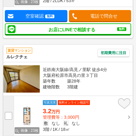
2階
2LDK
53㎡
画像 : 23枚
空室確認
電話で問合せ
無料
お店にLINEで相談する
無料
賃貸マンション
初期費用に注目
ルレクチェ
近鉄南大阪線/高見ノ里駅 徒歩4分
大阪府松原市高見の里３丁目
築年数
築28年
建物階数
3階建
写真充実
無料オンライン相談可
3.2
万円
管理費等：3,000円
敷
なし
礼
なし
3階
1K
18㎡
画像 : 23枚