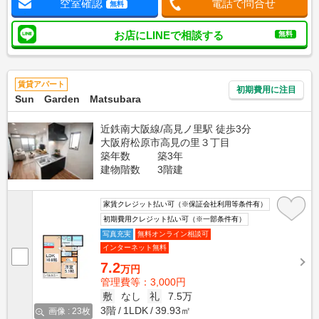
空室確認
電話で問合せ
無料
お店にLINEで相談する
無料
賃貸アパート
初期費用に注目
Sun Garden Matsubara
近鉄南大阪線/高見ノ里駅 徒歩3分
大阪府松原市高見の里３丁目
築年数
築3年
建物階数
3階建
家賃クレジット払い可（※保証会社利用等条件有）
初期費用クレジット払い可（※一部条件有）
写真充実
無料オンライン相談可
インターネット無料
7.2
万円
管理費等：3,000円
敷
なし
礼
7.5万
3階
1LDK
39.93㎡
画像 : 23枚