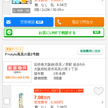
管理費等：5,000円
敷
なし
礼
6.58万
3階
1LDK
30.09㎡
画像 : 2枚
空室確認
電話で問合せ
無料
お店にLINEで相談する
無料
賃貸アパート
初期費用に注目
F+style高見の里2号館
近鉄南大阪線/高見ノ里駅 徒歩5分
大阪府松原市高見の里２丁目
築年数
1年未満
建物階数
3階建
無料オンライン相談可
インターネット無料
7.08
万円
管理費等：5,000円
敷
なし
礼
7.08万