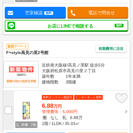
空室確認
電話で問合せ
無料
お店にLINEで相談する
無料
賃貸アパート
初期費用に注目
F+style高見の里2号館
近鉄南大阪線/高見ノ里駅 徒歩5分
大阪府松原市高見の里２丁目
築年数
1年未満
建物階数
3階建
無料オンライン相談可
インターネット無料
6.88
万円
管理費等：5,000円
敷
なし
礼
6.88万
1階
1LDK
35.03㎡
画像 : 2枚