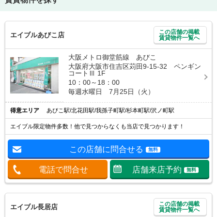
この店舗の掲載
エイブルあびこ店
賃貸物件一覧へ
大阪メトロ御堂筋線 あびこ
大阪府大阪市住吉区苅田9-15-32 ペンギン
コートⅢ 1F
10：00～18：00
毎週水曜日 7月25日（火）
得意エリア
あびこ駅/北花田駅/我孫子町駅/杉本町駅/沢ノ町駅
エイブル限定物件多数！他で見つからなくも当店で見つかります！
この店舗に問合せる
無料
電話で問合せ
店舗来店予約
無料
この店舗の掲載
エイブル長居店
賃貸物件一覧へ