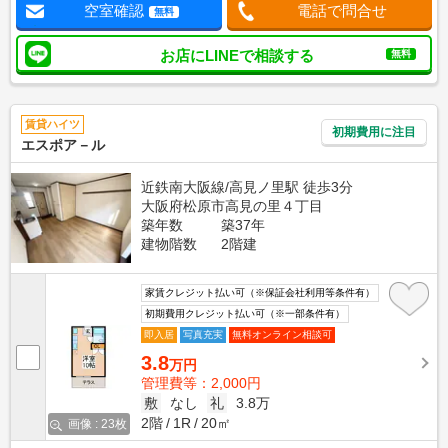
空室確認
電話で問合せ
無料
お店にLINEで相談する
無料
賃貸ハイツ
初期費用に注目
エスポア－ル
近鉄南大阪線/高見ノ里駅 徒歩3分
大阪府松原市高見の里４丁目
築年数
築37年
建物階数
2階建
家賃クレジット払い可（※保証会社利用等条件有）
初期費用クレジット払い可（※一部条件有）
即入居
写真充実
無料オンライン相談可
3.8
万円
管理費等：2,000円
敷
なし
礼
3.8万
2階
1R
20㎡
画像 : 23枚