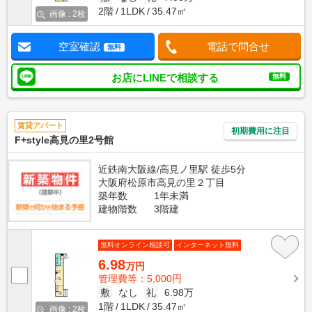
2階
1LDK
35.47㎡
画像 : 2枚
空室確認
電話で問合せ
無料
お店にLINEで相談する
無料
賃貸アパート
初期費用に注目
F+style高見の里2号館
近鉄南大阪線/高見ノ里駅 徒歩5分
大阪府松原市高見の里２丁目
築年数
1年未満
建物階数
3階建
無料オンライン相談可
インターネット無料
6.98
万円
管理費等：5,000円
敷
なし
礼
6.98万
1階
1LDK
35.47㎡
画像 : 2枚