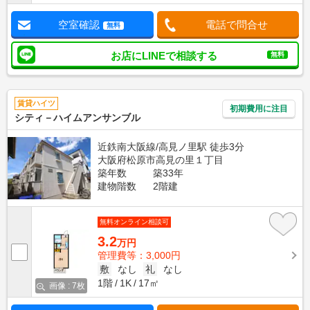
空室確認
電話で問合せ
無料
お店にLINEで相談する
無料
賃貸ハイツ
初期費用に注目
シティ－ハイムアンサンブル
近鉄南大阪線/高見ノ里駅 徒歩3分
大阪府松原市高見の里１丁目
築年数
築33年
建物階数
2階建
無料オンライン相談可
3.2
万円
管理費等：3,000円
敷
なし
礼
なし
1階
1K
17㎡
画像 : 7枚