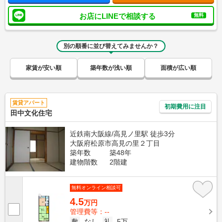
お店にLINEで相談する
無料
別の順番に並び替えてみませんか？
家賃が安い順
築年数が浅い順
面積が広い順
賃貸アパート
初期費用に注目
田中文化住宅
近鉄南大阪線/高見ノ里駅 徒歩3分
大阪府松原市高見の里２丁目
築年数
築48年
建物階数
2階建
無料オンライン相談可
4.5
万円
管理費等：--
敷
なし
礼
5万