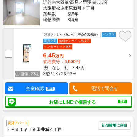
近鉄南大阪線/高見ノ里駅 徒歩9分
大阪府松原市東新町４丁目
築年数
築5年
建物階数
3階建
家賃クレジット払い可（※条件要確認）
パノラマ
写真充実
無料オンライン相談可
インターネット無料
6.45
万円
管理費等：3,500円
敷
なし
礼
7.45万
3階
1K
26.93㎡
画像 : 23枚
空室確認
電話で問合せ
無料
お店にLINEで相談する
無料
賃貸アパート
初期費用に注目
Ｆ＋ｓｔｙｌｅ田井城４丁目