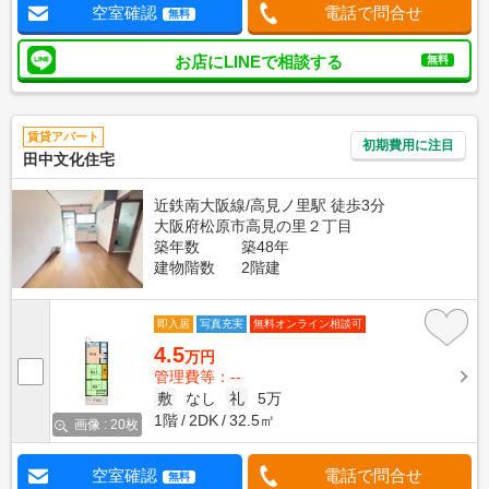
空室確認
電話で問合せ
無料
お店にLINEで相談する
無料
賃貸アパート
初期費用に注目
田中文化住宅
近鉄南大阪線/高見ノ里駅 徒歩3分
大阪府松原市高見の里２丁目
築年数
築48年
建物階数
2階建
即入居
写真充実
無料オンライン相談可
4.5
万円
管理費等：--
敷
なし
礼
5万
1階
2DK
32.5㎡
画像 : 20枚
空室確認
電話で問合せ
無料