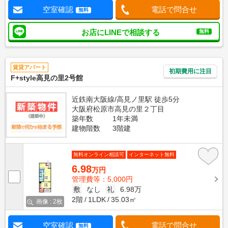
空室確認
電話で問合せ
無料
お店にLINEで相談する
無料
賃貸アパート
初期費用に注目
F+style高見の里2号館
近鉄南大阪線/高見ノ里駅 徒歩5分
大阪府松原市高見の里２丁目
築年数
1年未満
建物階数
3階建
無料オンライン相談可
インターネット無料
6.98
万円
管理費等：5,000円
敷
なし
礼
6.98万
2階
1LDK
35.03㎡
画像 : 2枚
空室確認
電話で問合せ
無料