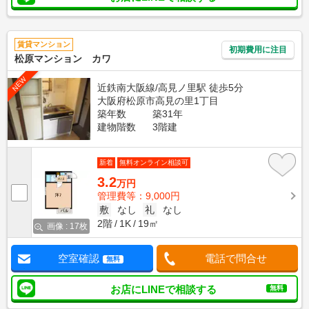
賃貸マンション
初期費用に注目
松原マンション カワ
NEW
近鉄南大阪線/高見ノ里駅 徒歩5分
大阪府松原市高見の里1丁目
築年数
築31年
建物階数
3階建
新着
無料オンライン相談可
3.2
万円
管理費等：9,000円
敷
なし
礼
なし
2階
1K
19㎡
画像 : 17枚
空室確認
電話で問合せ
無料
お店にLINEで相談する
無料