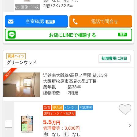
2階
2K
32.5㎡
画像 : 11枚
空室確認
電話で問合せ
無料
お店にLINEで相談する
無料
賃貸ハイツ
初期費用に注目
グリーンウッド
NEW
近鉄南大阪線/高見ノ里駅 徒歩3分
大阪府松原市高見の里1丁目
築年数
築38年
建物階数
2階建
新着
即入居
パノラマ
写真充実
無料オンライン相談可
5.5
万円
管理費等：3,000円
敷
なし
礼
なし