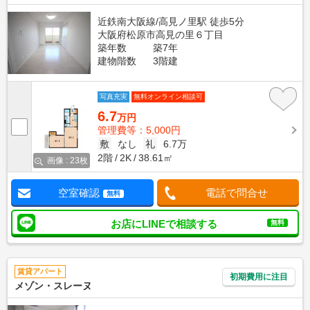
近鉄南大阪線/高見ノ里駅 徒歩5分
大阪府松原市高見の里６丁目
築年数
築7年
建物階数
3階建
写真充実
無料オンライン相談可
6.7
万円
管理費等：5,000円
敷
なし
礼
6.7万
2階
2K
38.61㎡
画像 : 23枚
空室確認
電話で問合せ
無料
お店にLINEで相談する
無料
賃貸アパート
初期費用に注目
メゾン・スレーヌ