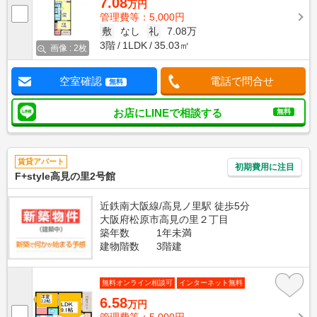
7.08
万円
管理費等：5,000円
敷
なし
礼
7.08万
3階
1LDK
35.03㎡
画像 : 2枚
空室確認
電話で問合せ
無料
お店にLINEで相談する
無料
賃貸アパート
初期費用に注目
F+style高見の里2号館
近鉄南大阪線/高見ノ里駅 徒歩5分
大阪府松原市高見の里２丁目
築年数
1年未満
建物階数
3階建
無料オンライン相談可
インターネット無料
6.58
万円