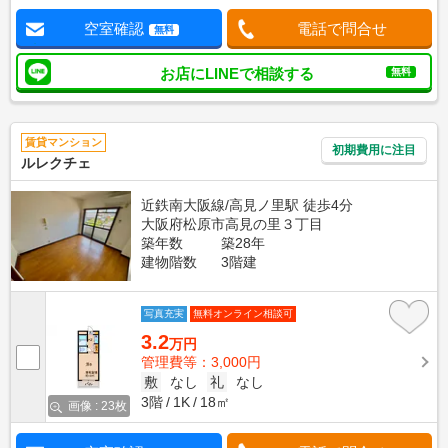
空室確認
電話で問合せ
無料
お店にLINEで相談する
無料
賃貸マンション
初期費用に注目
ルレクチェ
近鉄南大阪線/高見ノ里駅 徒歩4分
大阪府松原市高見の里３丁目
築年数
築28年
建物階数
3階建
写真充実
無料オンライン相談可
3.2
万円
管理費等：3,000円
敷
なし
礼
なし
3階
1K
18㎡
画像 : 23枚