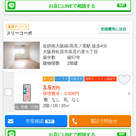
お店にLINEで相談する
無料
賃貸アパート
初期費用に注目
スリーコーポ
近鉄南大阪線/高見ノ里駅 徒歩4分
大阪府松原市高見の里５丁目
築年数
築57年
建物階数
2階建
即入居
パノラマ
写真充実
無料オンライン相談可
3.5
万円
管理費等：3,000円
敷
なし
礼
なし
2階
1R
20㎡
画像 : 23枚
空室確認
電話で問合せ
無料
お店にLINEで相談する
無料