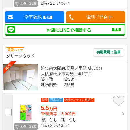
2階
2DK
38㎡
画像 : 23枚
空室確認
電話で問合せ
無料
お店にLINEで相談する
無料
賃貸ハイツ
初期費用に注目
グリーンウッド
NEW
近鉄南大阪線/高見ノ里駅 徒歩3分
大阪府松原市高見の里1丁目
築年数
築38年
建物階数
2階建
新着
写真充実
無料オンライン相談可
5.5
万円
管理費等：3,000円
敷
なし
礼
なし
1階
2DK
38㎡
画像 : 23枚