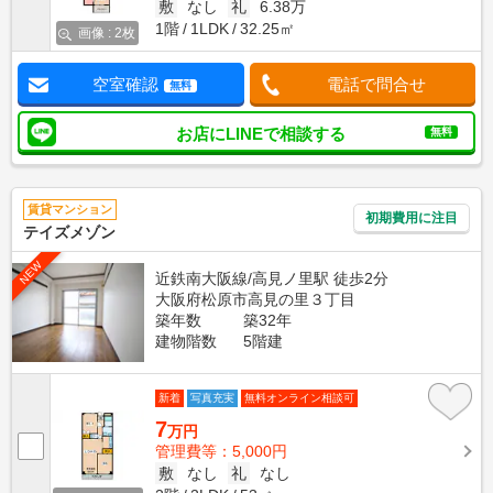
敷
なし
礼
6.38万
1階
1LDK
32.25㎡
画像 : 2枚
空室確認
電話で問合せ
無料
お店にLINEで相談する
無料
賃貸マンション
初期費用に注目
テイズメゾン
NEW
近鉄南大阪線/高見ノ里駅 徒歩2分
大阪府松原市高見の里３丁目
築年数
築32年
建物階数
5階建
新着
写真充実
無料オンライン相談可
7
万円
管理費等：5,000円
敷
なし
礼
なし