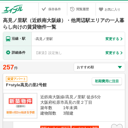
保存条件
閲覧履歴
お気に入り
高見ノ里駅（近鉄南大阪線）・他周辺駅エリアの一人暮
らし向けの賃貸物件一覧
沿線・駅
-
高見ノ里駅
変更する
詳細条件
【家賃】設定無し
変更する
257
件
賃貸アパート
初期費用に注目
F+style高見の里2号館
近鉄南大阪線/高見ノ里駅 徒歩5分
大阪府松原市高見の里２丁目
築年数
1年未満
建物階数
3階建
無料オンライン相談可
インターネット無料