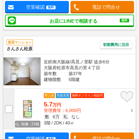
空室確認
電話で問合せ
無料
お店にLINEで相談する
無料
賃貸マンション
初期費用に注目
さんさん松原
近鉄南大阪線/高見ノ里駅 徒歩6分
大阪府松原市高見の里４丁目
築年数
築37年
建物階数
5階建
即入居
写真充実
無料オンライン相談可
5.7
万円
管理費等：6,000円
敷
6万
礼
なし
3階
2DK
40㎡
画像 : 23枚
空室確認
電話で問合せ
無料