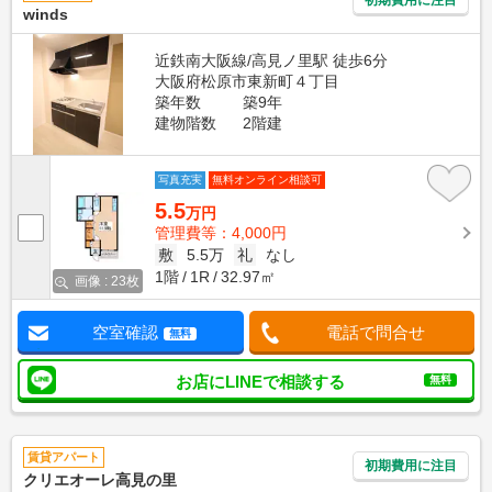
winds
近鉄南大阪線/高見ノ里駅 徒歩6分
大阪府松原市東新町４丁目
築年数
築9年
建物階数
2階建
写真充実
無料オンライン相談可
5.5
万円
管理費等：4,000円
敷
5.5万
礼
なし
1階
1R
32.97㎡
画像 : 23枚
空室確認
電話で問合せ
無料
お店にLINEで相談する
無料
賃貸アパート
初期費用に注目
クリエオーレ高見の里