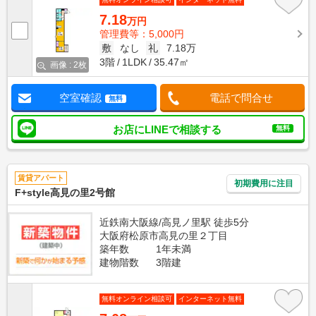
7.18
万円
管理費等：5,000円
敷
なし
礼
7.18万
3階
1LDK
35.47㎡
画像 : 2枚
空室確認
電話で問合せ
無料
お店にLINEで相談する
無料
賃貸アパート
初期費用に注目
F+style高見の里2号館
近鉄南大阪線/高見ノ里駅 徒歩5分
大阪府松原市高見の里２丁目
築年数
1年未満
建物階数
3階建
無料オンライン相談可
インターネット無料