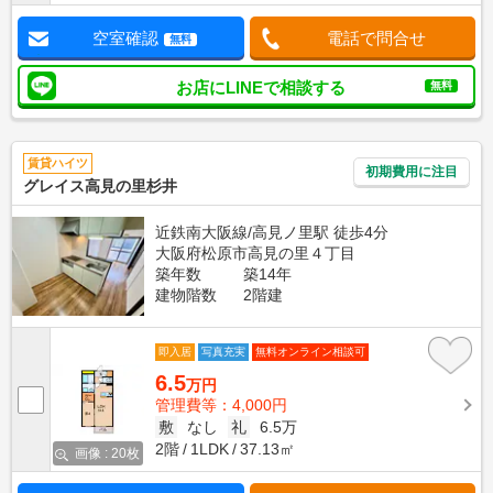
空室確認
電話で問合せ
無料
お店にLINEで相談する
無料
賃貸ハイツ
初期費用に注目
グレイス高見の里杉井
近鉄南大阪線/高見ノ里駅 徒歩4分
大阪府松原市高見の里４丁目
築年数
築14年
建物階数
2階建
即入居
写真充実
無料オンライン相談可
6.5
万円
管理費等：4,000円
敷
なし
礼
6.5万
2階
1LDK
37.13㎡
画像 : 20枚