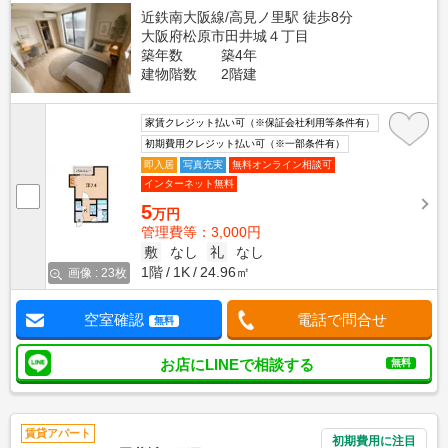
近鉄南大阪線/高見ノ里駅 徒歩8分
大阪府松原市田井城４丁目
築年数
築4年
建物階数
2階建
家賃クレジット払い可（※保証会社利用等条件有）
初期費用クレジット払い可（※一部条件有）
即入居
写真充実
無料オンライン相談可
インターネット無料
5
万円
管理費等：3,000円
敷
なし
礼
なし
1階
1K
24.96㎡
画像 : 23枚
空室確認
電話で問合せ
無料
お店にLINEで相談する
無料
賃貸アパート
初期費用に注目