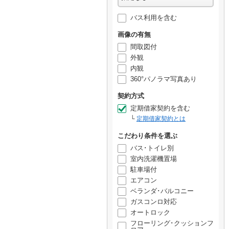
バス利用を含む
画像の有無
間取図付
外観
内観
360°パノラマ写真あり
契約方式
定期借家契約を含む
定期借家契約とは
こだわり条件を選ぶ
バス･トイレ別
室内洗濯機置場
駐車場付
エアコン
ベランダ･バルコニー
ガスコンロ対応
オートロック
フローリング･クッションフ