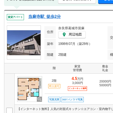
当麻寺駅 徒歩2分
賃貸アパート
奈良県葛城市當麻
住所
周辺地図
築年
1998年07月（築28年）
階建
2階建
家賃
敷金
階
管理費
礼金
4.5
万円
2階
20000円
3,000円
50000円
即入居可
インターネット無料
写真充実
360°パノラマ写真