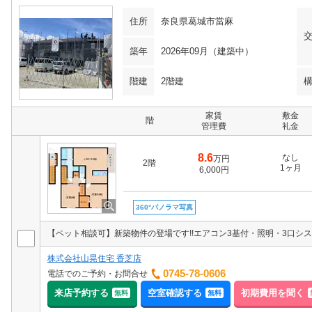
住所
奈良県葛城市當麻
築年
2026年09月（建築中）
階建
2階建
家賃
敷金
階
管理費
礼金
8.6
なし
万円
2階
1ヶ月
6,000円
360°パノラマ写真
株式会社山晃住宅 香芝店
0745-78-0606
電話でのご予約・お問合せ
来店予約する
空室確認する
初期費用を聞く
無料
無料