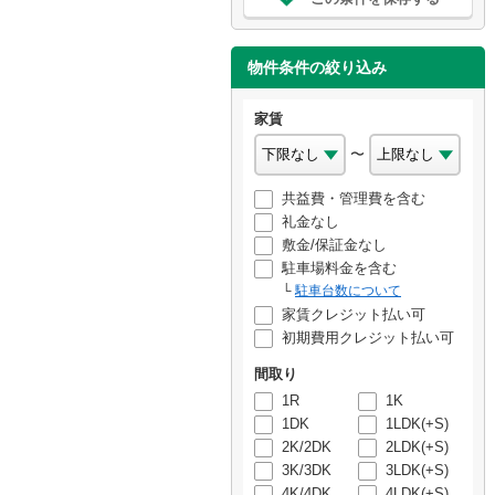
物件条件の絞り込み
家賃
〜
共益費・管理費を含む
礼金なし
敷金/保証金なし
駐車場料金を含む
駐車台数について
家賃クレジット払い可
初期費用クレジット払い可
間取り
1R
1K
1DK
1LDK(+S)
2K/2DK
2LDK(+S)
3K/3DK
3LDK(+S)
4K/4DK
4LDK(+S)