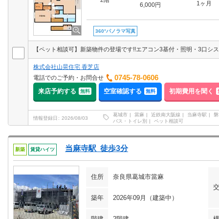
2階
1ヶ月
6,000円
360°パノラマ写真
株式会社山晃住宅 香芝店
0745-78-0606
電話でのご予約・お問合せ
来店予約する
空室確認する
初期費用を聞く
無料
無料
葛城市
當麻
近鉄南大阪線
当麻寺駅
磐
情報登録日
2026/08/03
バス・トイレ別
ペット相談可
当麻寺駅 徒歩3分
新築
賃貸ハイツ
住所
奈良県葛城市當麻
築年
2026年09月（建築中）
階建
2階建