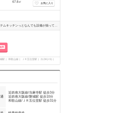
67.8㎡
お気に入り
【ペット相談可】新築物件の登場です!!エアコン3基付・照明・3口システムキッチンっとなんでも設備が揃っています♪駅からもとっても近いので便利♪収納も各部屋にあって新婚様ファミリー様におすすめのお部屋♪
無料
城駅
和歌山線
ＪＲ五位堂駅
2LDK(+S)
近鉄南大阪線/当麻寺駅 徒歩3分
交通
近鉄南大阪線/磐城駅 徒歩10分
和歌山線/ＪＲ五位堂駅 徒歩31分
構造
軽量鉄骨造