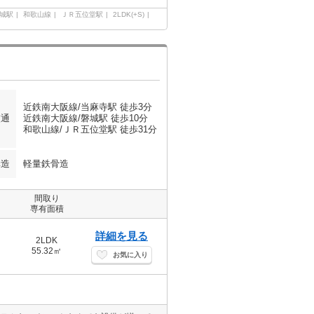
城駅
和歌山線
ＪＲ五位堂駅
2LDK(+S)
近鉄南大阪線/当麻寺駅 徒歩3分
交通
近鉄南大阪線/磐城駅 徒歩10分
和歌山線/ＪＲ五位堂駅 徒歩31分
構造
軽量鉄骨造
間取り
専有面積
詳細を見る
2LDK
55.32㎡
お気に入り