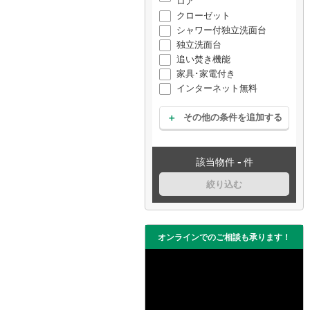
ロア
クローゼット
シャワー付独立洗面台
独立洗面台
追い焚き機能
家具･家電付き
インターネット無料
その他の条件を追加する
-
該当物件
件
絞り込む
オンラインでのご相談も承ります！