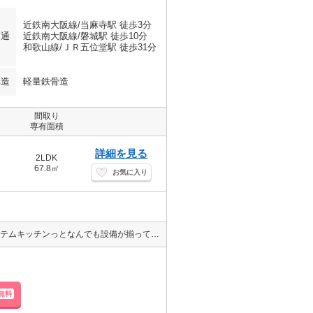
近鉄南大阪線/当麻寺駅 徒歩3分
交通
近鉄南大阪線/磐城駅 徒歩10分
和歌山線/ＪＲ五位堂駅 徒歩31分
構造
軽量鉄骨造
間取り
専有面積
詳細を見る
2LDK
67.8㎡
お気に入り
【ペット相談可】新築物件の登場です!!エアコン3基付・照明・3口システムキッチンっとなんでも設備が揃っています♪駅からもとっても近いので便利♪収納も各部屋にあって新婚様ファミリー様におすすめのお部屋♪
無料