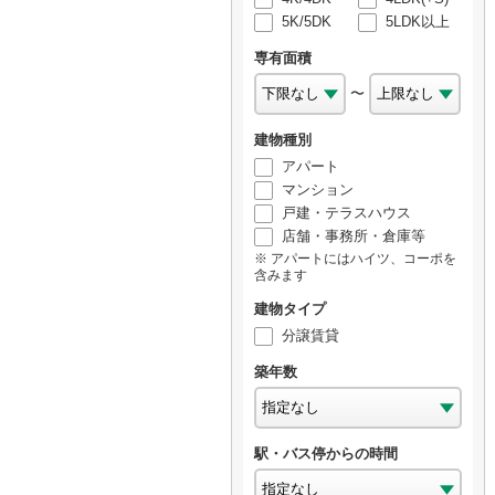
5K/5DK
5LDK以上
専有面積
〜
建物種別
アパート
マンション
戸建・テラスハウス
店舗・事務所・倉庫等
アパートにはハイツ、コーポを
含みます
建物タイプ
分譲賃貸
築年数
駅・バス停からの時間