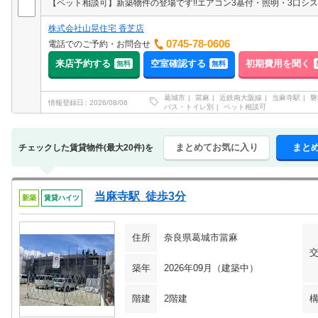
株式会社山晃住宅 香芝店
0745-78-0606
電話でのご予約・お問合せ
来店予約する
空室確認する
初期費用を聞く
無料
無料
葛城市
當麻
近鉄南大阪線
当麻寺駅
磐
情報登録日
2026/08/06
バス・トイレ別
ペット相談可
まとめてお気に入り
まと
チェックした賃貸物件(最大20件)を
当麻寺駅 徒歩3分
新築
賃貸ハイツ
住所
奈良県葛城市當麻
築年
2026年09月（建築中）
階建
2階建