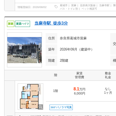
葛城市
當麻
近鉄南大阪線
当麻寺駅
磐
情報登録日
2026/08/02
バス・トイレ別
ペット相談可
当麻寺駅 徒歩3分
新築
賃貸ハイツ
住所
奈良県葛城市當麻
築年
2026年09月（建築中）
階建
2階建
家賃
敷金
階
管理費
礼金
8.1
なし
万円
1階
1ヶ月
6,000円
360°パノラマ写真