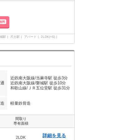
無料
城駅
尺土駅
アパート
2LDK(+S)
近鉄南大阪線/当麻寺駅 徒歩3分
交通
近鉄南大阪線/磐城駅 徒歩10分
和歌山線/ＪＲ五位堂駅 徒歩31分
構造
軽量鉄骨造
間取り
専有面積
詳細を見る
2LDK