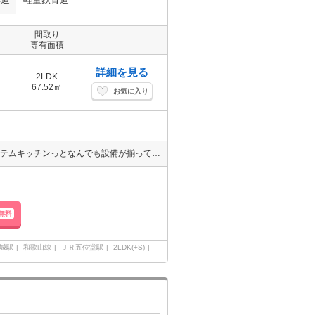
間取り
専有面積
詳細を見る
2LDK
67.52㎡
お気に入り
【ペット相談可】新築物件の登場です!!エアコン3基付・照明・3口システムキッチンっとなんでも設備が揃っています♪駅からもとっても近いので便利♪収納も各部屋にあって新婚様ファミリー様におすすめのお部屋♪
無料
城駅
和歌山線
ＪＲ五位堂駅
2LDK(+S)