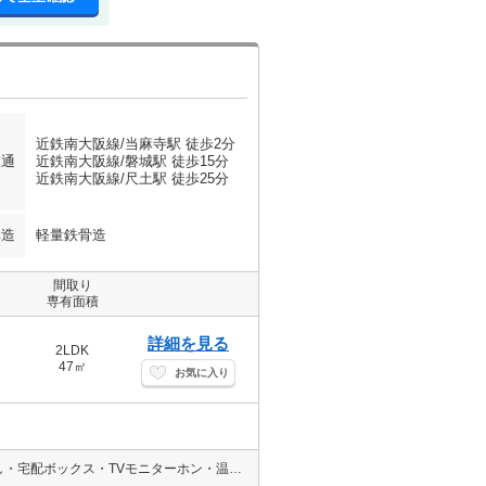
近鉄南大阪線/当麻寺駅 徒歩2分
交通
近鉄南大阪線/磐城駅 徒歩15分
近鉄南大阪線/尺土駅 徒歩25分
構造
軽量鉄骨造
間取り
専有面積
詳細を見る
2LDK
47㎡
お気に入り
【インターネット無料】人気の対面式キッチン☆エアコン・室内物干し・宅配ボックス・TVモニターホン・温水洗浄便座等快適設備が満載です♪ガスは嬉しい都市ガス仕様♪防犯カメラもあり安心ですよね♪