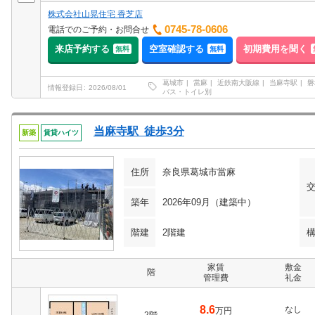
株式会社山晃住宅 香芝店
0745-78-0606
電話でのご予約・お問合せ
来店予約する
空室確認する
初期費用を聞く
無料
無料
葛城市
當麻
近鉄南大阪線
当麻寺駅
磐
情報登録日
2026/08/01
バス・トイレ別
当麻寺駅 徒歩3分
新築
賃貸ハイツ
住所
奈良県葛城市當麻
築年
2026年09月（建築中）
階建
2階建
家賃
敷金
階
管理費
礼金
8.6
なし
万円