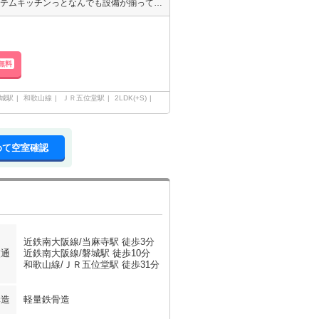
【ペット相談可】新築物件の登場です!!エアコン3基付・照明・3口システムキッチンっとなんでも設備が揃っています♪駅からもとっても近いので便利♪収納も各部屋にあって新婚様ファミリー様におすすめのお部屋♪
無料
城駅
和歌山線
ＪＲ五位堂駅
2LDK(+S)
めて空室確認
近鉄南大阪線/当麻寺駅 徒歩3分
交通
近鉄南大阪線/磐城駅 徒歩10分
和歌山線/ＪＲ五位堂駅 徒歩31分
構造
軽量鉄骨造