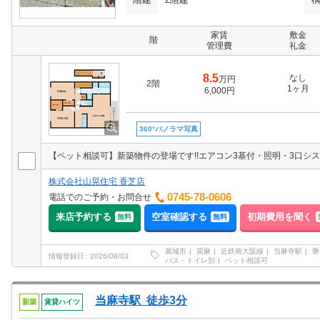
家賃
敷金
階
管理費
礼金
8.5
なし
万円
2階
1ヶ月
6,000円
360°パノラマ写真
株式会社山晃住宅 香芝店
0745-78-0606
電話でのご予約・お問合せ
来店予約する
空室確認する
初期費用を聞く
無料
無料
葛城市
當麻
近鉄南大阪線
当麻寺駅
磐
情報登録日
2026/08/03
バス・トイレ別
ペット相談可
当麻寺駅 徒歩3分
新築
賃貸ハイツ