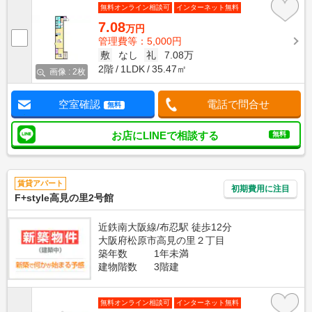
無料オンライン相談可
インターネット無料
7.08
万円
管理費等：5,000円
敷
なし
礼
7.08万
2階
1LDK
35.47㎡
画像 : 2枚
空室確認
電話で問合せ
無料
お店にLINEで相談する
無料
賃貸アパート
初期費用に注目
F+style高見の里2号館
近鉄南大阪線/布忍駅 徒歩12分
大阪府松原市高見の里２丁目
築年数
1年未満
建物階数
3階建
無料オンライン相談可
インターネット無料