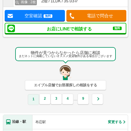
2階
1LDK
35.03㎡
画像 : 2枚
空室確認
電話で問合せ
無料
お店にLINEで相談する
無料
物件が見つからなかったら店舗に相談
まだネットに掲載していないオススメ賃貸物件がある場合がございます
エイブル店舗でお部屋探しの相談をする
2
3
4
9
…
1
沿線・駅
布忍駅
変更する