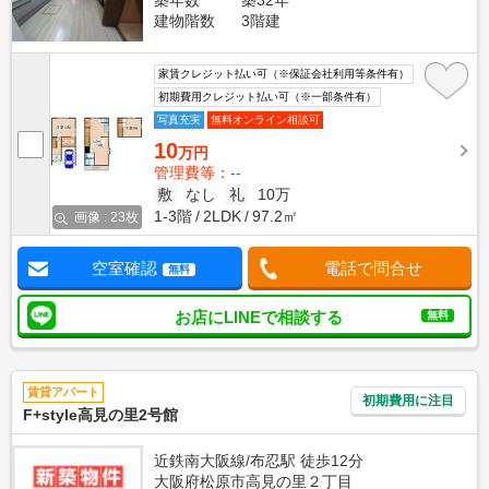
築年数
築32年
建物階数
3階建
家賃クレジット払い可（※保証会社利用等条件有）
初期費用クレジット払い可（※一部条件有）
写真充実
無料オンライン相談可
10
万円
管理費等：--
敷
なし
礼
10万
1-3階
2LDK
97.2㎡
画像 : 23枚
空室確認
電話で問合せ
無料
お店にLINEで相談する
無料
賃貸アパート
初期費用に注目
F+style高見の里2号館
近鉄南大阪線/布忍駅 徒歩12分
大阪府松原市高見の里２丁目