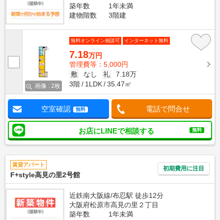
築年数
1年未満
建物階数
3階建
無料オンライン相談可
インターネット無料
7.18
万円
管理費等：5,000円
敷
なし
礼
7.18万
3階
1LDK
35.47㎡
画像 : 2枚
空室確認
電話で問合せ
無料
お店にLINEで相談する
無料
賃貸アパート
初期費用に注目
F+style高見の里2号館
近鉄南大阪線/布忍駅 徒歩12分
大阪府松原市高見の里２丁目
築年数
1年未満