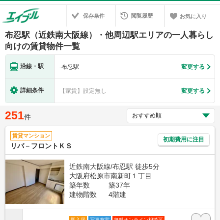
保存条件
閲覧履歴
お気に入り
布忍駅（近鉄南大阪線）・他周辺駅エリアの一人暮らし
向けの賃貸物件一覧
沿線・駅
-
布忍駅
変更する
詳細条件
【家賃】設定無し
変更する
251
件
賃貸マンション
初期費用に注目
リバ－フロントＫＳ
近鉄南大阪線/布忍駅 徒歩5分
大阪府松原市南新町１丁目
築年数
築37年
建物階数
4階建
即入居
写真充実
無料オンライン相談可