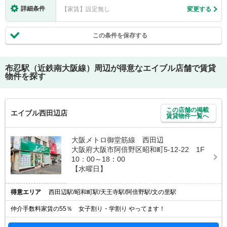
詳細条件
【家賃】設定無し
変更する
この条件を保存する
布忍駅（近鉄南大阪線）
周辺が得意なエイブル店舗で賃貸
物件を探す
この店舗の掲載
エイブル西田辺店
賃貸物件一覧へ
大阪メトロ御堂筋線 西田辺
大阪府大阪市阿倍野区昭和町5-12-22 1F
10：00～18：00
【水曜日】
得意エリア
西田辺駅/昭和町駅/天王寺駅/阿倍野駅/文の里駅
仲介手数料家賃の55％ 女子割り・学割り やってます！