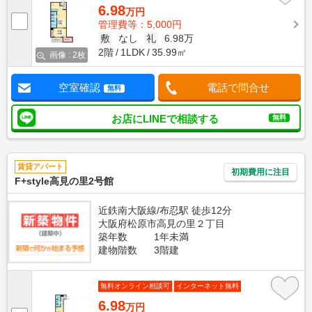
6.98
万円
管理費等：5,000円
敷
なし
礼
6.98万
2階
1LDK
35.99㎡
画像 : 2枚
空室確認
電話で問合せ
無料
お店にLINEで相談する
無料
賃貸アパート
初期費用に注目
F+style高見の里2号館
近鉄南大阪線/布忍駅 徒歩12分
大阪府松原市高見の里２丁目
築年数
1年未満
建物階数
3階建
無料オンライン相談可
インターネット無料
6.98
万円