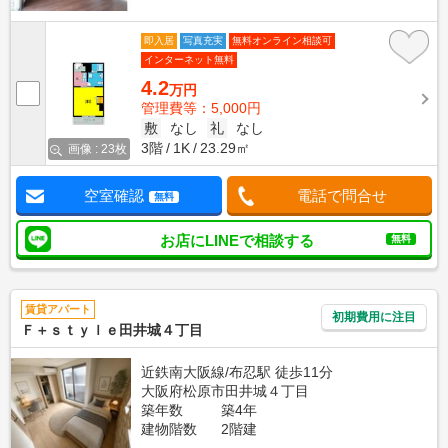
即入居
写真充実
無料オンライン相談可
インターネット無料
4.2
万円
管理費等：5,000円
敷
なし
礼
なし
3階
1K
23.29㎡
画像 : 23枚
空室確認
電話で問合せ
無料
お店にLINEで相談する
無料
賃貸アパート
初期費用に注目
Ｆ＋ｓｔｙｌｅ田井城４丁目
近鉄南大阪線/布忍駅 徒歩11分
大阪府松原市田井城４丁目
築年数
築4年
建物階数
2階建