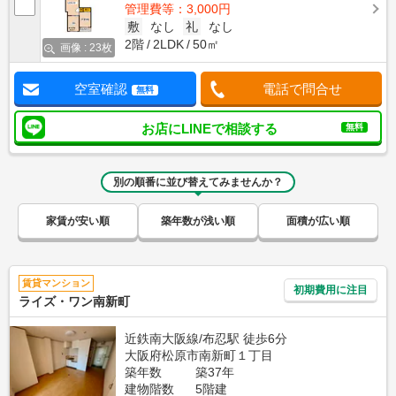
管理費等：3,000円
敷
なし
礼
なし
2階
2LDK
50㎡
画像 : 23枚
空室確認
電話で問合せ
無料
お店にLINEで相談する
無料
別の順番に並び替えてみませんか？
家賃が安い順
築年数が浅い順
面積が広い順
賃貸マンション
初期費用に注目
ライズ・ワン南新町
近鉄南大阪線/布忍駅 徒歩6分
大阪府松原市南新町１丁目
築年数
築37年
建物階数
5階建