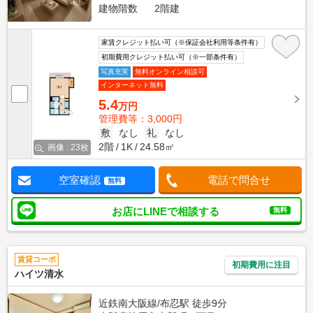
建物階数
2階建
家賃クレジット払い可（※保証会社利用等条件有）
初期費用クレジット払い可（※一部条件有）
写真充実
無料オンライン相談可
インターネット無料
5.4
万円
管理費等：3,000円
敷
なし
礼
なし
2階
1K
24.58㎡
画像 : 23枚
空室確認
電話で問合せ
無料
お店にLINEで相談する
無料
賃貸コーポ
初期費用に注目
ハイツ清水
近鉄南大阪線/布忍駅 徒歩9分