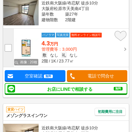
近鉄南大阪線/布忍駅 徒歩10分
大阪府松原市天美南4丁目
築年数
築27年
建物階数
2階建
パノラマ
写真充実
無料オンライン相談可
4.3
万円
管理費等：3,000円
敷
なし
礼
なし
2階
1K
23.77㎡
画像 : 20枚
空室確認
電話で問合せ
無料
お店にLINEで相談する
無料
賃貸ハイツ
初期費用に注目
メゾングラスインワン
近鉄南大阪線/布忍駅 徒歩10分