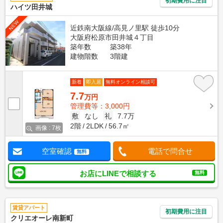
初期費用に注目
ハイツ田井城
NEW
近鉄南大阪線/高見ノ里駅 徒歩10分
大阪府松原市田井城４丁目
築年数
築38年
建物階数
3階建
新着
即入居
無料オンライン相談可
7.7
万円
管理費等：3,000円
敷
なし
礼
7.7万
2階
2LDK
56.7㎡
画像 : 7枚
空室確認
電話で問合せ
無料
お店にLINEで相談する
無料
賃貸アパート
初期費用に注目
クリエオーレ南新町