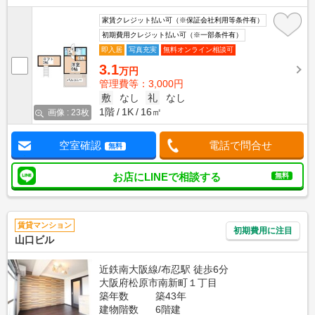
家賃クレジット払い可（※保証会社利用等条件有）
初期費用クレジット払い可（※一部条件有）
即入居
写真充実
無料オンライン相談可
3.1
万円
管理費等：3,000円
敷
なし
礼
なし
1階
1K
16㎡
画像 : 23枚
空室確認
電話で問合せ
無料
お店にLINEで相談する
無料
賃貸マンション
初期費用に注目
山口ビル
近鉄南大阪線/布忍駅 徒歩6分
大阪府松原市南新町１丁目
築年数
築43年
建物階数
6階建