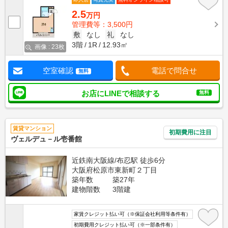
2.5
万円
管理費等：3,500円
敷
なし
礼
なし
3階
1R
12.93㎡
画像 : 23枚
空室確認
電話で問合せ
無料
お店にLINEで相談する
無料
賃貸マンション
初期費用に注目
ヴェルデュ－ル壱番館
近鉄南大阪線/布忍駅 徒歩6分
大阪府松原市東新町２丁目
築年数
築27年
建物階数
3階建
家賃クレジット払い可（※保証会社利用等条件有）
初期費用クレジット払い可（※一部条件有）