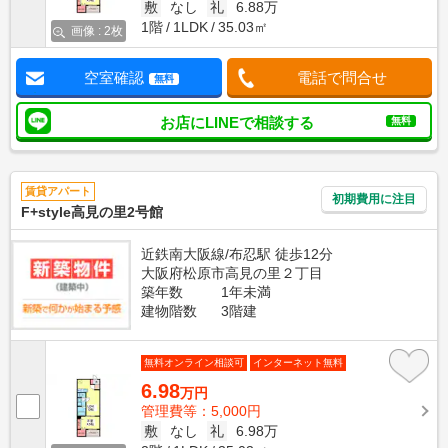
敷
なし
礼
6.88万
1階
1LDK
35.03㎡
画像 : 2枚
空室確認
電話で問合せ
無料
お店にLINEで相談する
無料
賃貸アパート
初期費用に注目
F+style高見の里2号館
近鉄南大阪線/布忍駅 徒歩12分
大阪府松原市高見の里２丁目
築年数
1年未満
建物階数
3階建
無料オンライン相談可
インターネット無料
6.98
万円
管理費等：5,000円
敷
なし
礼
6.98万