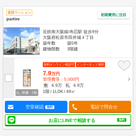
賃貸マンション
初期費用に注目
partire
近鉄南大阪線/布忍駅 徒歩9分
大阪府松原市田井城４丁目
築年数
築5年
建物階数
3階建
無料オンライン相談可
インターネット無料
7.9
万円
管理費等：5,000円
敷
6.9万
礼
6.9万
1階
1LDK
49㎡
画像 : 2枚
空室確認
電話で問合せ
無料
お店にLINEで相談する
無料