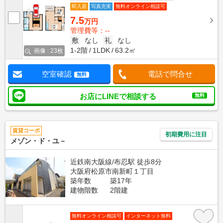
即入居
写真充実
無料オンライン相談可
7.5
万円
管理費等：--
敷
なし
礼
なし
1-2階
1LDK
63.2㎡
画像 : 23枚
空室確認
電話で問合せ
無料
お店にLINEで相談する
無料
賃貸コーポ
初期費用に注目
メゾン・ド・ユ－
近鉄南大阪線/布忍駅 徒歩8分
大阪府松原市南新町１丁目
築年数
築17年
建物階数
2階建
無料オンライン相談可
インターネット無料