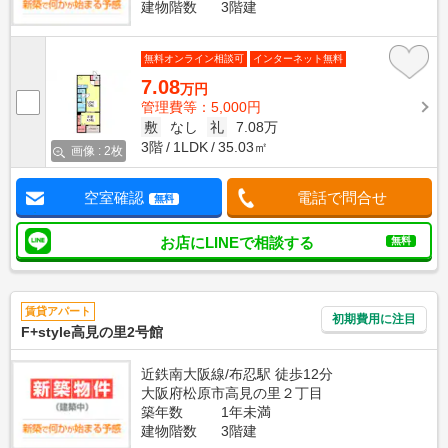
建物階数
3階建
無料オンライン相談可
インターネット無料
7.08
万円
管理費等：5,000円
敷
なし
礼
7.08万
3階
1LDK
35.03㎡
画像 : 2枚
空室確認
電話で問合せ
無料
お店にLINEで相談する
無料
賃貸アパート
初期費用に注目
F+style高見の里2号館
近鉄南大阪線/布忍駅 徒歩12分
大阪府松原市高見の里２丁目
築年数
1年未満
建物階数
3階建