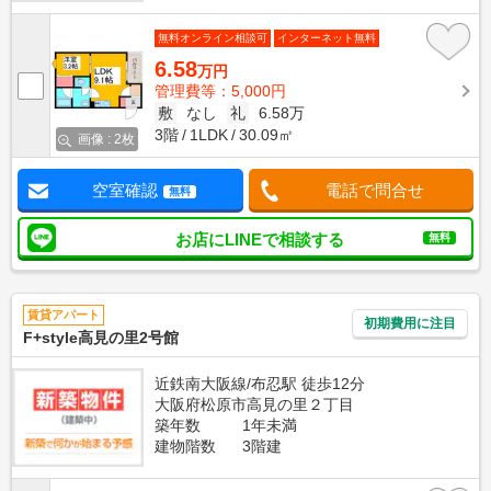
無料オンライン相談可
インターネット無料
6.58
万円
管理費等：5,000円
敷
なし
礼
6.58万
3階
1LDK
30.09㎡
画像 : 2枚
空室確認
電話で問合せ
無料
お店にLINEで相談する
無料
賃貸アパート
初期費用に注目
F+style高見の里2号館
近鉄南大阪線/布忍駅 徒歩12分
大阪府松原市高見の里２丁目
築年数
1年未満
建物階数
3階建