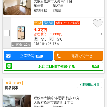
大阪府松原市天美南4丁目
築年数
築27年
建物階数
2階建
即入居
写真充実
無料オンライン相談可
4.3
万円
管理費等：3,000円
敷
なし
礼
なし
2階
1K
23.77㎡
画像 : 20枚
空室確認
電話で問合せ
無料
お店にLINEで相談する
無料
賃貸一戸建て
初期費用に注目
岡谷貸家
近鉄南大阪線/布忍駅 徒歩11分
大阪府松原市東新町１丁目