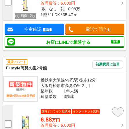
管理費等：5,000円
敷
なし
礼
6.98万
1階
1LDK
35.47㎡
画像 : 2枚
空室確認
電話で問合せ
無料
お店にLINEで相談する
無料
賃貸アパート
初期費用に注目
F+style高見の里2号館
近鉄南大阪線/布忍駅 徒歩12分
大阪府松原市高見の里２丁目
築年数
1年未満
建物階数
3階建
無料オンライン相談可
インターネット無料
6.88
万円
管理費等：5,000円