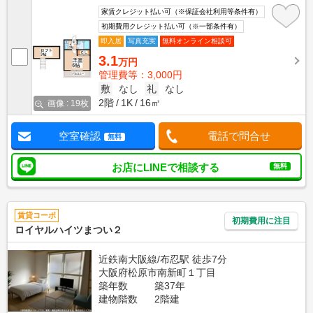
家賃クレジット払い可（※保証会社利用等条件有）
初期費用クレジット払い可（※一部条件有）
即入居
写真充実
無料オンライン相談可
3.1
万円
管理費等：3,000円
敷
なし
礼
なし
2階
1K
16㎡
画像 : 19枚
空室確認
電話で問合せ
無料
お店にLINEで相談する
無料
賃貸コーポ
初期費用に注目
ロイヤルハイツまつい２
近鉄南大阪線/布忍駅 徒歩7分
大阪府松原市南新町１丁目
築年数
築37年
建物階数
2階建