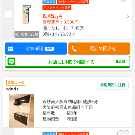
写真充実
無料オンライン相談可
インターネット無料
6.45
万円
管理費等：3,500円
敷
なし
礼
7.45万
3階
1K
26.93㎡
画像 : 23枚
空室確認
電話で問合せ
無料
お店にLINEで相談する
無料
賃貸コーポ
初期費用に注目
winds
近鉄南大阪線/布忍駅 徒歩5分
大阪府松原市東新町４丁目
築年数
築9年
建物階数
2階建
写真充実
無料オンライン相談可