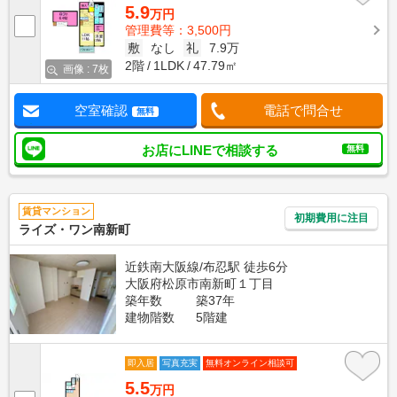
5.9
万円
管理費等：3,500円
敷
なし
礼
7.9万
2階
1LDK
47.79㎡
画像 : 7枚
空室確認
電話で問合せ
無料
お店にLINEで相談する
無料
賃貸マンション
初期費用に注目
ライズ・ワン南新町
近鉄南大阪線/布忍駅 徒歩6分
大阪府松原市南新町１丁目
築年数
築37年
建物階数
5階建
即入居
写真充実
無料オンライン相談可
5.5
万円