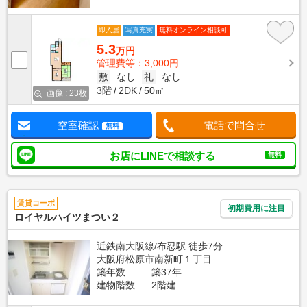
即入居
写真充実
無料オンライン相談可
5.3
万円
管理費等：3,000円
敷
なし
礼
なし
3階
2DK
50㎡
画像 : 23枚
空室確認
電話で問合せ
無料
お店にLINEで相談する
無料
賃貸コーポ
初期費用に注目
ロイヤルハイツまつい２
近鉄南大阪線/布忍駅 徒歩7分
大阪府松原市南新町１丁目
築年数
築37年
建物階数
2階建