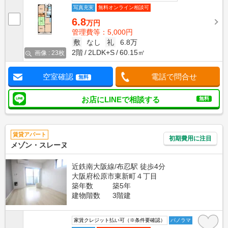
写真充実
無料オンライン相談可
6.8
万円
管理費等：5,000円
敷
なし
礼
6.8万
2階
2LDK+S
60.15㎡
画像 : 23枚
空室確認
電話で問合せ
無料
お店にLINEで相談する
無料
賃貸アパート
初期費用に注目
メゾン・スレーヌ
近鉄南大阪線/布忍駅 徒歩4分
大阪府松原市東新町４丁目
築年数
築5年
建物階数
3階建
家賃クレジット払い可（※条件要確認）
パノラマ