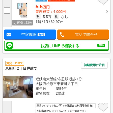
5.5
万円
管理費等：4,000円
敷
5.5万
礼
なし
1階
1R
32.97㎡
画像 : 23枚
空室確認
電話で問合せ
無料
お店にLINEで相談する
無料
賃貸一戸建て
初期費用に注目
東新町２丁目戸建て
近鉄南大阪線/布忍駅 徒歩7分
大阪府松原市東新町２丁目
築年数
築54年
建物階数
2階建
家賃クレジット払い可（※保証会社利用等条件有）
初期費用クレジット払い可（※一部条件有）