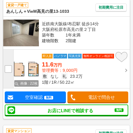
賃貸一戸建て
初期費用に注目
あんしん＋VieM高見の里13-1033
近鉄南大阪線/布忍駅 徒歩14分
大阪府松原市高見の里２丁目
築年数
1年未満
建物階数
2階建
即入居
パノラマ
写真充実
無料オンライン相談可
11.6
万円
管理費等：9,000円
敷
なし
礼
23.2万
1階
1R
50.22㎡
画像 : 22枚
空室確認
電話で問合せ
無料
お店にLINEで相談する
無料
賃貸マンション