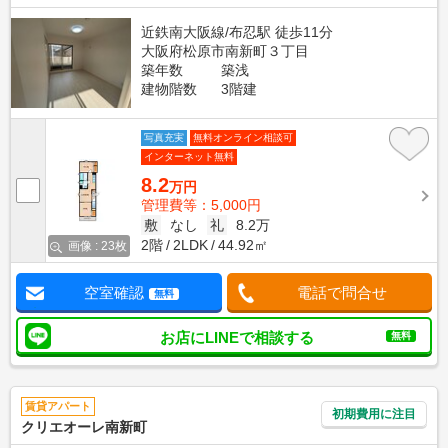
近鉄南大阪線/布忍駅 徒歩11分
大阪府松原市南新町３丁目
築年数
築浅
建物階数
3階建
写真充実
無料オンライン相談可
インターネット無料
8.2
万円
管理費等：5,000円
敷
なし
礼
8.2万
2階
2LDK
44.92㎡
画像 : 23枚
空室確認
電話で問合せ
無料
お店にLINEで相談する
無料
賃貸アパート
初期費用に注目
クリエオーレ南新町