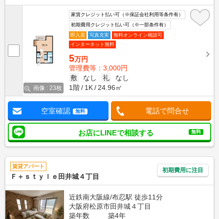
家賃クレジット払い可（※保証会社利用等条件有）
初期費用クレジット払い可（※一部条件有）
即入居
写真充実
無料オンライン相談可
インターネット無料
5
万円
管理費等：3,000円
敷
なし
礼
なし
1階
1K
24.96㎡
画像 : 23枚
空室確認
電話で問合せ
無料
お店にLINEで相談する
無料
賃貸アパート
初期費用に注目
Ｆ＋ｓｔｙｌｅ田井城４丁目
近鉄南大阪線/布忍駅 徒歩11分
大阪府松原市田井城４丁目
築年数
築4年