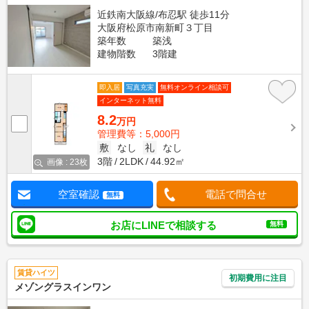
近鉄南大阪線/布忍駅 徒歩11分
大阪府松原市南新町３丁目
築年数
築浅
建物階数
3階建
即入居
写真充実
無料オンライン相談可
インターネット無料
8.2
万円
管理費等：5,000円
敷
なし
礼
なし
3階
2LDK
44.92㎡
画像 : 23枚
空室確認
電話で問合せ
無料
お店にLINEで相談する
無料
賃貸ハイツ
初期費用に注目
メゾングラスインワン