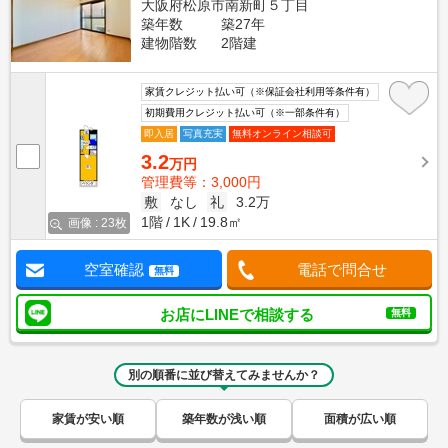
大阪府松原市南新町５丁目
築年数
築27年
建物階数
2階建
家賃クレジット払い可（※保証会社利用等条件有）
初期費用クレジット払い可（※一部条件有）
即入居
写真充実
無料オンライン相談可
3.2
万円
管理費等：3,000円
敷
なし
礼
3.2万
1階
1K
19.8㎡
画像 : 23枚
空室確認
電話で問合せ
無料
お店にLINEで相談する
無料
別の順番に並び替えてみませんか？
家賃が安い順
築年数が浅い順
面積が広い順