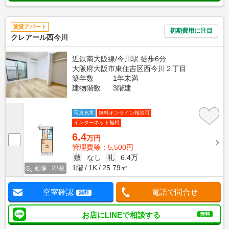
賃貸アパート
初期費用に注目
クレアール西今川
近鉄南大阪線/今川駅 徒歩6分
大阪府大阪市東住吉区西今川２丁目
築年数
1年未満
建物階数
3階建
写真充実
無料オンライン相談可
インターネット無料
6.4
万円
管理費等：5,500円
敷
なし
礼
6.4万
1階
1K
25.79㎡
画像 : 23枚
空室確認
電話で問合せ
無料
お店にLINEで相談する
無料