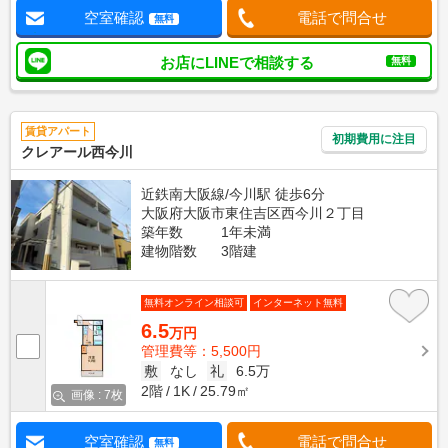
空室確認
電話で問合せ
無料
お店にLINEで相談する
無料
賃貸アパート
初期費用に注目
クレアール西今川
近鉄南大阪線/今川駅 徒歩6分
大阪府大阪市東住吉区西今川２丁目
築年数
1年未満
建物階数
3階建
無料オンライン相談可
インターネット無料
6.5
万円
管理費等：5,500円
敷
なし
礼
6.5万
2階
1K
25.79㎡
画像 : 7枚
空室確認
電話で問合せ
無料