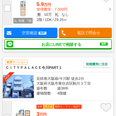
5.9
万円
管理費等：7,000円
敷
10万
礼
なし
2階
1DK
29.25㎡
画像 : 7枚
空室確認
電話で問合せ
無料
お店にLINEで相談する
無料
賃貸マンション
初期費用に注目
ＣＩＴＹＰＡＬＡＣＥ今川PART１
NEW
近鉄南大阪線/今川駅 徒歩2分
大阪府大阪市東住吉区駒川３丁目
築年数
築38年
建物階数
4階建
新着
即入居
無料オンライン相談可
3
万円