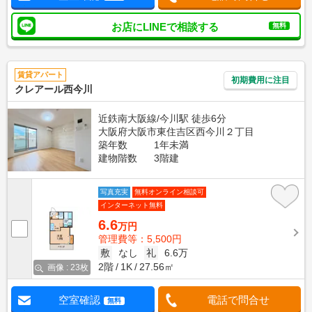
お店にLINEで相談する
無料
賃貸アパート
初期費用に注目
クレアール西今川
近鉄南大阪線/今川駅 徒歩6分
大阪府大阪市東住吉区西今川２丁目
築年数
1年未満
建物階数
3階建
写真充実
無料オンライン相談可
インターネット無料
6.6
万円
管理費等：5,500円
敷
なし
礼
6.6万
2階
1K
27.56㎡
画像 : 23枚
空室確認
電話で問合せ
無料