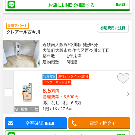
お店にLINEで相談する
無料
賃貸アパート
初期費用に注目
クレアール西今川
近鉄南大阪線/今川駅 徒歩6分
大阪府大阪市東住吉区西今川２丁目
築年数
1年未満
建物階数
3階建
写真充実
無料オンライン相談可
インターネット無料
6.5
万円
管理費等：5,500円
敷
なし
礼
6.5万
1階
1K
27.6㎡
画像 : 23枚
空室確認
電話で問合せ
無料