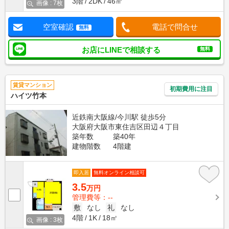
3階
2DK
46㎡
画像 : 7枚
空室確認
電話で問合せ
無料
お店にLINEで相談する
無料
賃貸マンション
初期費用に注目
ハイツ竹本
近鉄南大阪線/今川駅 徒歩5分
大阪府大阪市東住吉区田辺４丁目
築年数
築40年
建物階数
4階建
即入居
無料オンライン相談可
3.5
万円
管理費等：--
敷
なし
礼
なし
4階
1K
18㎡
画像 : 3枚