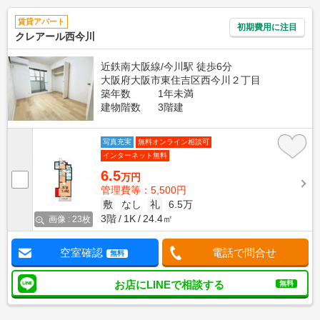
賃貸アパート
初期費用に注目
クレアール西今川
近鉄南大阪線/今川駅 徒歩6分
大阪府大阪市東住吉区西今川２丁目
築年数
1年未満
建物階数
3階建
写真充実
無料オンライン相談可
インターネット無料
6.5
万円
管理費等：5,500円
敷
なし
礼
6.5万
3階
1K
24.4㎡
画像 : 23枚
空室確認
電話で問合せ
無料
お店にLINEで相談する
無料