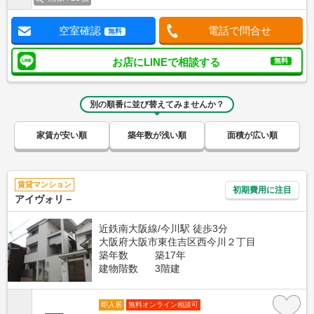
空室確認
電話で問合せ
無料
お店にLINEで相談する
無料
別の順番に並び替えてみませんか？
家賃が安い順
築年数が浅い順
面積が広い順
賃貸マンション
初期費用に注目
アイヴォリ－
近鉄南大阪線/今川駅 徒歩3分
大阪府大阪市東住吉区西今川２丁目
築年数
築17年
建物階数
3階建
即入居
無料オンライン相談可