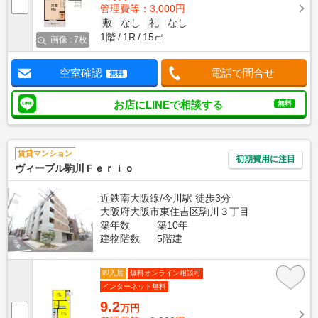
管理費等：3,000円
敷
なし
礼
なし
1階
1R
15㎡
画像 : 7枚
空室確認
電話で問合せ
無料
お店にLINEで相談する
無料
賃貸マンション
初期費用に注目
ヴィーブル駒川Ｆｅｒｉｏ
近鉄南大阪線/今川駅 徒歩3分
大阪府大阪市東住吉区駒川３丁目
築年数
築10年
建物階数
5階建
即入居
無料オンライン相談可
インターネット無料
9.2
万円