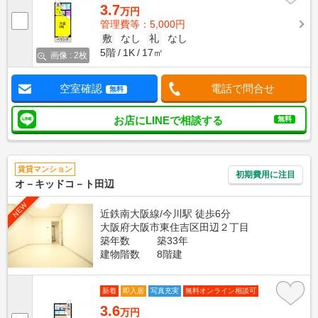
3.7
万円
管理費等：5,000円
敷
なし
礼
なし
5階
1K
17㎡
画像 : 2枚
空室確認
電話で問合せ
無料
お店にLINEで相談する
無料
賃貸マンション
初期費用に注目
オ－キッドコ－ト田辺
NEW
近鉄南大阪線/今川駅 徒歩6分
大阪府大阪市東住吉区田辺２丁目
築年数
築33年
建物階数
8階建
新着
即入居
写真充実
無料オンライン相談可
3.6
万円