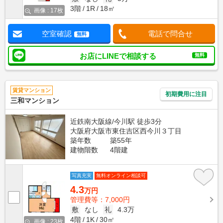
3階
1R
18㎡
画像 : 17枚
空室確認
電話で問合せ
無料
お店にLINEで相談する
無料
賃貸マンション
初期費用に注目
三和マンション
近鉄南大阪線/今川駅 徒歩3分
大阪府大阪市東住吉区西今川３丁目
築年数
築55年
建物階数
4階建
写真充実
無料オンライン相談可
4.3
万円
管理費等：7,000円
敷
なし
礼
4.3万
4階
1K
30㎡
画像 : 23枚