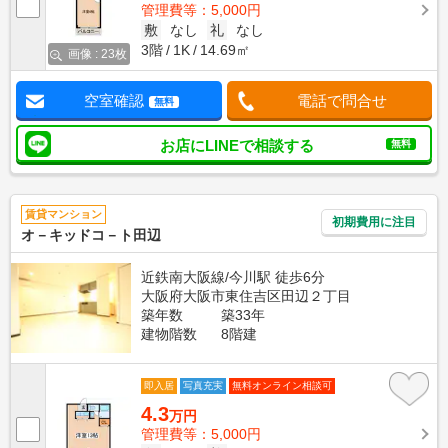
管理費等：5,000円
敷
なし
礼
なし
3階
1K
14.69㎡
画像 : 23枚
空室確認
電話で問合せ
無料
お店にLINEで相談する
無料
賃貸マンション
初期費用に注目
オ－キッドコ－ト田辺
近鉄南大阪線/今川駅 徒歩6分
大阪府大阪市東住吉区田辺２丁目
築年数
築33年
建物階数
8階建
即入居
写真充実
無料オンライン相談可
4.3
万円
管理費等：5,000円