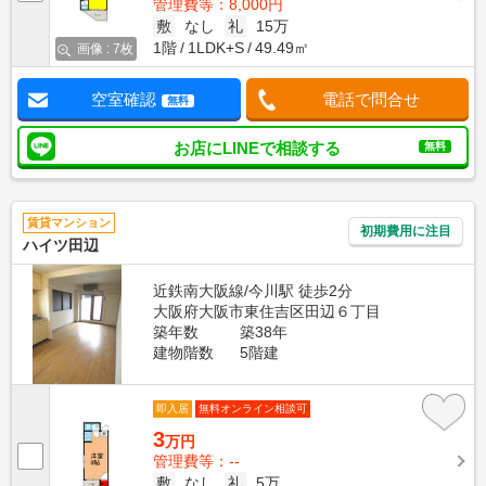
管理費等：8,000円
敷
なし
礼
15万
1階
1LDK+S
49.49㎡
画像 : 7枚
空室確認
電話で問合せ
無料
お店にLINEで相談する
無料
賃貸マンション
初期費用に注目
ハイツ田辺
近鉄南大阪線/今川駅 徒歩2分
大阪府大阪市東住吉区田辺６丁目
築年数
築38年
建物階数
5階建
即入居
無料オンライン相談可
3
万円
管理費等：--
敷
なし
礼
5万