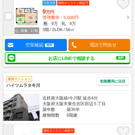
写真充実
無料オンライン相談可
9
万円
管理費等：5,000円
敷
9万
礼
9万
3階
2LDK
56㎡
画像 : 17枚
空室確認
電話で問合せ
無料
お店にLINEで相談する
無料
賃貸マンション
初期費用に注目
ハイツムラタ今川
近鉄南大阪線/今川駅 徒歩4分
大阪府大阪市東住吉区田辺５丁目
築年数
築35年
建物階数
6階建
無料オンライン相談可