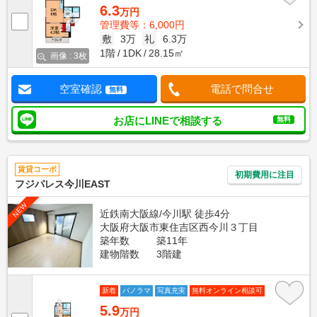
6.3
万円
管理費等：6,000円
敷
3万
礼
6.3万
1階
1DK
28.15㎡
画像 : 3枚
空室確認
電話で問合せ
無料
お店にLINEで相談する
無料
賃貸コーポ
初期費用に注目
フジパレス今川EAST
NEW
近鉄南大阪線/今川駅 徒歩4分
大阪府大阪市東住吉区西今川３丁目
築年数
築11年
建物階数
3階建
新着
パノラマ
写真充実
無料オンライン相談可
5.9
万円