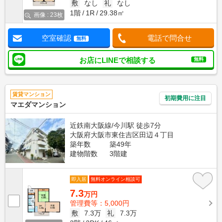
敷
なし
礼
なし
1階
1R
29.38㎡
画像 : 23枚
空室確認
電話で問合せ
無料
お店にLINEで相談する
無料
賃貸マンション
初期費用に注目
マエダマンション
近鉄南大阪線/今川駅 徒歩7分
大阪府大阪市東住吉区田辺４丁目
築年数
築49年
建物階数
3階建
即入居
無料オンライン相談可
7.3
万円
管理費等：5,000円
敷
7.3万
礼
7.3万