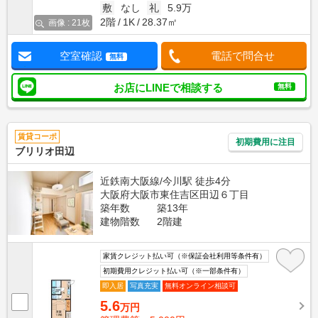
敷
なし
礼
5.9万
2階
1K
28.37㎡
画像 : 21枚
空室確認
電話で問合せ
無料
お店にLINEで相談する
無料
賃貸コーポ
初期費用に注目
ブリリオ田辺
近鉄南大阪線/今川駅 徒歩4分
大阪府大阪市東住吉区田辺６丁目
築年数
築13年
建物階数
2階建
家賃クレジット払い可（※保証会社利用等条件有）
初期費用クレジット払い可（※一部条件有）
即入居
写真充実
無料オンライン相談可
5.6
万円