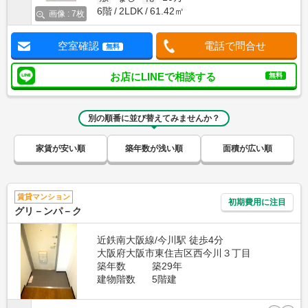
6階
2LDK
61.42㎡
画像 : 7枚
空室確認
電話で問合せ
無料
お店にLINEで相談する
無料
別の順番に並び替えてみませんか？
家賃が安い順
築年数が浅い順
面積が広い順
賃貸マンション
初期費用に注目
グリ－ンパ－ク
近鉄南大阪線/今川駅 徒歩4分
大阪府大阪市東住吉区西今川３丁目
築年数
築29年
建物階数
5階建