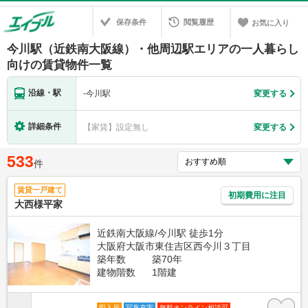
保存条件
閲覧履歴
お気に入り
今川駅（近鉄南大阪線）・他周辺駅エリアの一人暮らし
向けの賃貸物件一覧
沿線・駅
-
今川駅
変更する
詳細条件
【家賃】設定無し
変更する
533
件
賃貸一戸建て
初期費用に注目
大西様平家
近鉄南大阪線/今川駅 徒歩1分
大阪府大阪市東住吉区西今川３丁目
築年数
築70年
建物階数
1階建
即入居
写真充実
無料オンライン相談可