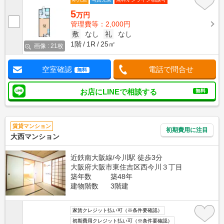
5
万円
管理費等：2,000円
敷
なし
礼
なし
1階
1R
25㎡
画像 : 21枚
空室確認
電話で問合せ
無料
お店にLINEで相談する
無料
賃貸マンション
初期費用に注目
大西マンション
近鉄南大阪線/今川駅 徒歩3分
大阪府大阪市東住吉区西今川３丁目
築年数
築48年
建物階数
3階建
家賃クレジット払い可（※条件要確認）
初期費用クレジット払い可（※条件要確認）