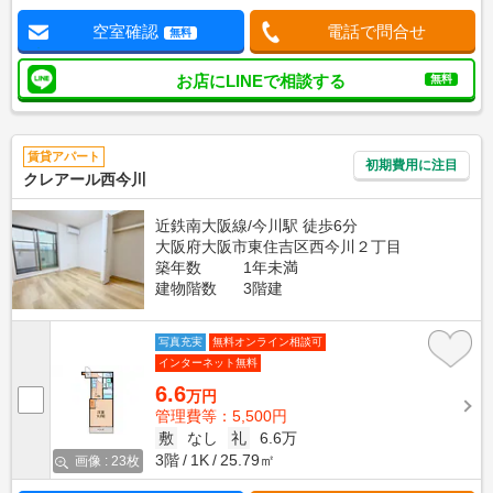
空室確認
電話で問合せ
無料
お店にLINEで相談する
無料
賃貸アパート
初期費用に注目
クレアール西今川
近鉄南大阪線/今川駅 徒歩6分
大阪府大阪市東住吉区西今川２丁目
築年数
1年未満
建物階数
3階建
写真充実
無料オンライン相談可
インターネット無料
6.6
万円
管理費等：5,500円
敷
なし
礼
6.6万
3階
1K
25.79㎡
画像 : 23枚