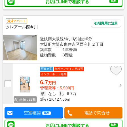
お店にLINEで相談する
無料
賃貸アパート
初期費用に注目
クレアール西今川
近鉄南大阪線/今川駅 徒歩6分
大阪府大阪市東住吉区西今川２丁目
築年数
1年未満
建物階数
3階建
写真充実
無料オンライン相談可
インターネット無料
6.7
万円
管理費等：5,500円
敷
なし
礼
6.7万
3階
1K
27.56㎡
画像 : 23枚
空室確認
電話で問合せ
無料
お店にLINEで相談する
無料