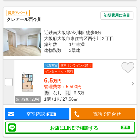
賃貸アパート
初期費用に注目
クレアール西今川
近鉄南大阪線/今川駅 徒歩6分
大阪府大阪市東住吉区西今川２丁目
築年数
1年未満
建物階数
3階建
写真充実
無料オンライン相談可
インターネット無料
6.5
万円
管理費等：5,500円
敷
なし
礼
6.5万
1階
1K
27.56㎡
画像 : 23枚
空室確認
電話で問合せ
無料
お店にLINEで相談する
無料