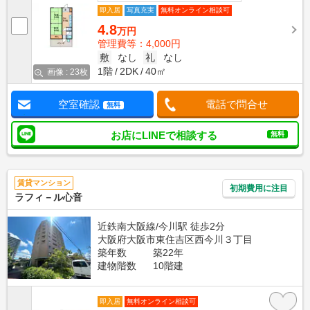
即入居
写真充実
無料オンライン相談可
4.8
万円
管理費等：4,000円
敷
なし
礼
なし
1階
2DK
40㎡
画像 : 23枚
空室確認
電話で問合せ
無料
お店にLINEで相談する
無料
賃貸マンション
初期費用に注目
ラフィ－ル心音
近鉄南大阪線/今川駅 徒歩2分
大阪府大阪市東住吉区西今川３丁目
築年数
築22年
建物階数
10階建
即入居
無料オンライン相談可