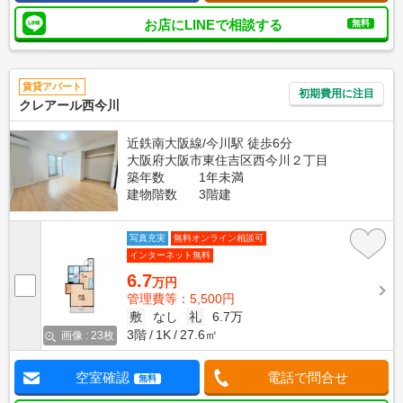
お店にLINEで相談する
無料
賃貸アパート
初期費用に注目
クレアール西今川
近鉄南大阪線/今川駅 徒歩6分
大阪府大阪市東住吉区西今川２丁目
築年数
1年未満
建物階数
3階建
写真充実
無料オンライン相談可
インターネット無料
6.7
万円
管理費等：5,500円
敷
なし
礼
6.7万
3階
1K
27.6㎡
画像 : 23枚
空室確認
電話で問合せ
無料