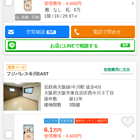
管理費等：4,600円
敷
なし
礼
6万
1階
1K
29.97㎡
画像 : 23枚
空室確認
電話で問合せ
無料
お店にLINEで相談する
無料
賃貸コーポ
初期費用に注目
フジパレス今川EAST
近鉄南大阪線/今川駅 徒歩4分
大阪府大阪市東住吉区西今川３丁目
築年数
築11年
建物階数
3階建
パノラマ
写真充実
無料オンライン相談可
6.1
万円
管理費等：4,600円