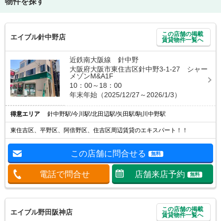
物件を探す
この店舗の掲載
エイブル針中野店
賃貸物件一覧へ
近鉄南大阪線 針中野
大阪府大阪市東住吉区針中野3-1-27 シャー
メゾンM&A1F
10：00～18：00
年末年始（2025/12/27～2026/1/3）
得意エリア
針中野駅/今川駅/北田辺駅/矢田駅/駒川中野駅
東住吉区、平野区、阿倍野区、住吉区周辺賃貸のエキスパート！！
この店舗に問合せる
無料
電話で問合せ
店舗来店予約
無料
この店舗の掲載
エイブル野田阪神店
賃貸物件一覧へ