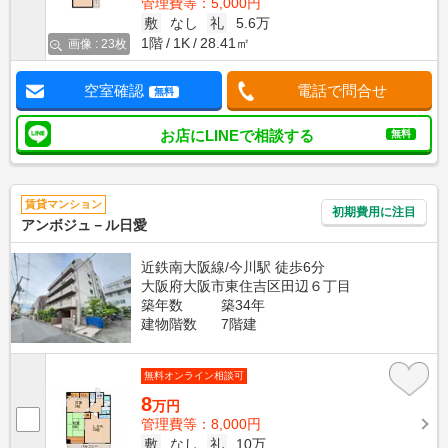
管理費等：5,000円
敷
なし
礼
5.6万
1階
1K
28.41㎡
画像 : 23枚
空室確認
電話で問合せ
無料
お店にLINEで相談する
無料
賃貸マンション
初期費用に注目
アンボジュ－ル日愛
近鉄南大阪線/今川駅 徒歩6分
大阪府大阪市東住吉区田辺６丁目
築年数
築34年
建物階数
7階建
無料オンライン相談可
8
万円
管理費等：8,000円
敷
なし
礼
10万