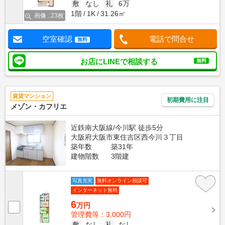
敷
なし
礼
6万
1階
1K
31.26㎡
画像 : 23枚
空室確認
電話で問合せ
無料
お店にLINEで相談する
無料
賃貸マンション
初期費用に注目
メゾン・カフリエ
近鉄南大阪線/今川駅 徒歩5分
大阪府大阪市東住吉区西今川３丁目
築年数
築31年
建物階数
3階建
写真充実
無料オンライン相談可
インターネット無料
6
万円
管理費等：3,000円
敷
なし
礼
なし