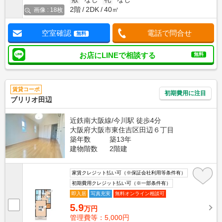
2階
2DK
40㎡
画像 : 18枚
空室確認
電話で問合せ
無料
お店にLINEで相談する
無料
賃貸コーポ
初期費用に注目
ブリリオ田辺
近鉄南大阪線/今川駅 徒歩4分
大阪府大阪市東住吉区田辺６丁目
築年数
築13年
建物階数
2階建
家賃クレジット払い可（※保証会社利用等条件有）
初期費用クレジット払い可（※一部条件有）
即入居
写真充実
無料オンライン相談可
5.9
万円
管理費等：5,000円