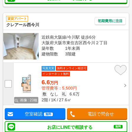
賃貸アパート
初期費用に注目
クレアール西今川
近鉄南大阪線/今川駅 徒歩6分
大阪府大阪市東住吉区西今川２丁目
築年数
1年未満
建物階数
3階建
写真充実
無料オンライン相談可
インターネット無料
6.6
万円
管理費等：5,500円
敷
なし
礼
6.6万
2階
1K
27.6㎡
画像 : 23枚
空室確認
電話で問合せ
無料
お店にLINEで相談する
無料