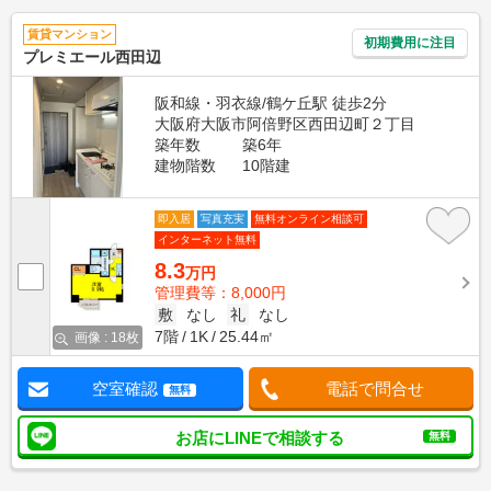
賃貸マンション
初期費用に注目
プレミエール西田辺
阪和線・羽衣線/鶴ケ丘駅 徒歩2分
大阪府大阪市阿倍野区西田辺町２丁目
築年数
築6年
建物階数
10階建
即入居
写真充実
無料オンライン相談可
インターネット無料
8.3
万円
管理費等：8,000円
敷
なし
礼
なし
7階
1K
25.44㎡
画像 : 18枚
空室確認
電話で問合せ
無料
お店にLINEで相談する
無料