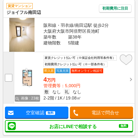
賃貸マンション
初期費用に注目
ジョイフル南田辺
阪和線・羽衣線/南田辺駅 徒歩2分
大阪府大阪市阿倍野区長池町
築年数
築38年
建物階数
5階建
家賃クレジット払い可（※保証会社利用等条件有）
初期費用クレジット払い可（※一部条件有）
即入居
写真充実
無料オンライン相談可
4
万円
管理費等：5,000円
敷
なし
礼
なし
2-2階
1K
19.08㎡
画像 : 23枚
空室確認
電話で問合せ
無料
お店にLINEで相談する
無料