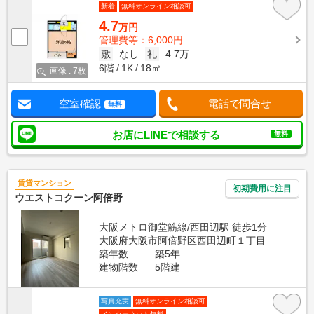
新着
無料オンライン相談可
4.7
万円
管理費等：6,000円
敷
なし
礼
4.7万
6階
1K
18㎡
画像 : 7枚
空室確認
電話で問合せ
無料
お店にLINEで相談する
無料
賃貸マンション
初期費用に注目
ウエストコクーン阿倍野
大阪メトロ御堂筋線/西田辺駅 徒歩1分
大阪府大阪市阿倍野区西田辺町１丁目
築年数
築5年
建物階数
5階建
写真充実
無料オンライン相談可