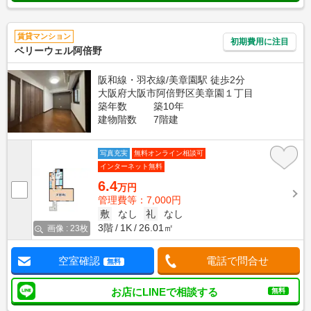
賃貸マンション
初期費用に注目
ベリーウェル阿倍野
阪和線・羽衣線/美章園駅 徒歩2分
大阪府大阪市阿倍野区美章園１丁目
築年数
築10年
建物階数
7階建
写真充実
無料オンライン相談可
インターネット無料
6.4
万円
管理費等：7,000円
敷
なし
礼
なし
3階
1K
26.01㎡
画像 : 23枚
空室確認
電話で問合せ
無料
お店にLINEで相談する
無料