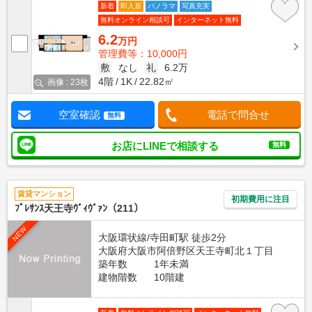
新着
即入居
パノラマ
写真充実
無料オンライン相談可
インターネット無料
6.2
万円
管理費等：10,000円
敷
なし
礼
6.2万
4階
1K
22.82㎡
画像 : 23枚
空室確認
電話で問合せ
無料
お店にLINEで相談する
無料
賃貸マンション
初期費用に注目
ﾌﾟﾚｻﾝｽ天王寺ｳﾞｨｳﾞｧﾝ（211）
NEW
大阪環状線/寺田町駅 徒歩2分
大阪府大阪市阿倍野区天王寺町北１丁目
築年数
1年未満
建物階数
10階建