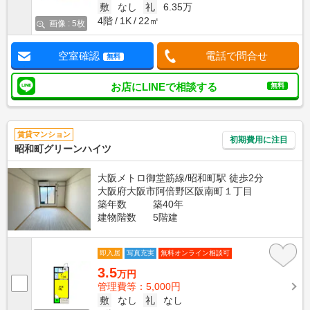
敷
なし
礼
6.35万
4階
1K
22㎡
画像 : 5枚
空室確認
電話で問合せ
無料
お店にLINEで相談する
無料
賃貸マンション
初期費用に注目
昭和町グリーンハイツ
大阪メトロ御堂筋線/昭和町駅 徒歩2分
大阪府大阪市阿倍野区阪南町１丁目
築年数
築40年
建物階数
5階建
即入居
写真充実
無料オンライン相談可
3.5
万円
管理費等：5,000円
敷
なし
礼
なし