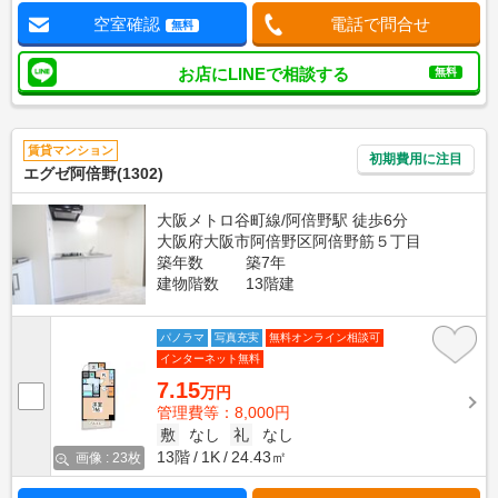
空室確認
電話で問合せ
無料
お店にLINEで相談する
無料
賃貸マンション
初期費用に注目
エグゼ阿倍野(1302)
大阪メトロ谷町線/阿倍野駅 徒歩6分
大阪府大阪市阿倍野区阿倍野筋５丁目
築年数
築7年
建物階数
13階建
パノラマ
写真充実
無料オンライン相談可
インターネット無料
7.15
万円
管理費等：8,000円
敷
なし
礼
なし
13階
1K
24.43㎡
画像 : 23枚