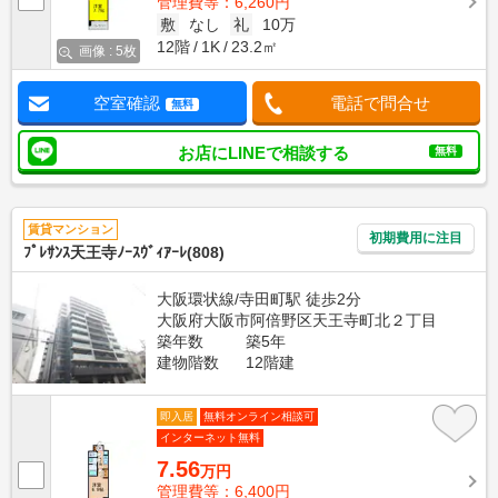
管理費等：6,260円
敷
なし
礼
10万
12階
1K
23.2㎡
画像 : 5枚
空室確認
電話で問合せ
無料
お店にLINEで相談する
無料
賃貸マンション
初期費用に注目
ﾌﾟﾚｻﾝｽ天王寺ﾉｰｽｳﾞｨｱｰﾚ(808)
大阪環状線/寺田町駅 徒歩2分
大阪府大阪市阿倍野区天王寺町北２丁目
築年数
築5年
建物階数
12階建
即入居
無料オンライン相談可
インターネット無料
7.56
万円
管理費等：6,400円