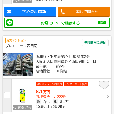
空室確認
電話で問合せ
無料
お店にLINEで相談する
無料
賃貸マンション
初期費用に注目
プレミエール西田辺
阪和線・羽衣線/鶴ケ丘駅 徒歩2分
大阪府大阪市阿倍野区西田辺町２丁目
築年数
築6年
建物階数
10階建
無料オンライン相談可
インターネット無料
8.1
万円
管理費等：8,000円
敷
なし
礼
8.1万
10階
1K
26.25㎡
画像 : 7枚