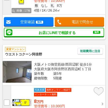
管理費等：10,000円
敷
なし
礼
8万
4階
1K
26.24㎡
画像 : 17枚
空室確認
電話で問合せ
無料
お店にLINEで相談する
無料
賃貸マンション
初期費用に注目
ウエストコクーン阿倍野
大阪メトロ御堂筋線/西田辺駅 徒歩1分
大阪府大阪市阿倍野区西田辺町１丁目
築年数
築5年
建物階数
5階建
写真充実
無料オンライン相談可
インターネット無料
8
万円
管理費等：10,000円