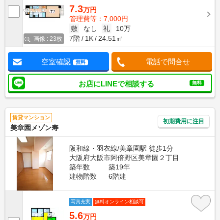
7.3
万円
管理費等：7,000円
敷
なし
礼
10万
7階
1K
24.51㎡
画像 : 23枚
空室確認
電話で問合せ
無料
お店にLINEで相談する
無料
賃貸マンション
初期費用に注目
美章園メゾン寿
阪和線・羽衣線/美章園駅 徒歩1分
大阪府大阪市阿倍野区美章園２丁目
築年数
築19年
建物階数
6階建
写真充実
無料オンライン相談可
5.6
万円