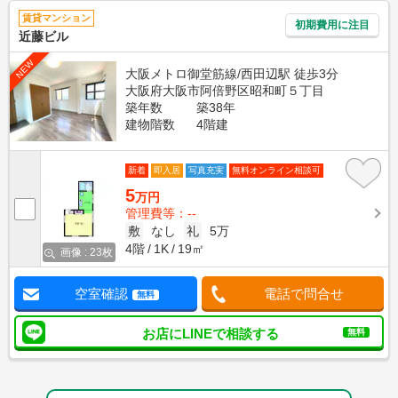
賃貸マンション
初期費用に注目
近藤ビル
NEW
大阪メトロ御堂筋線/西田辺駅 徒歩3分
大阪府大阪市阿倍野区昭和町５丁目
築年数
築38年
建物階数
4階建
新着
即入居
写真充実
無料オンライン相談可
5
万円
管理費等：--
敷
なし
礼
5万
4階
1K
19㎡
画像 : 23枚
空室確認
電話で問合せ
無料
お店にLINEで相談する
無料