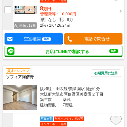
インターネット無料
8
万円
管理費等：10,000円
敷
なし
礼
8万
2階
1K
26.24㎡
画像 : 19枚
空室確認
電話で問合せ
無料
お店にLINEで相談する
無料
賃貸マンション
初期費用に注目
ソフィア阿倍野
阪和線・羽衣線/美章園駅 徒歩1分
大阪府大阪市阿倍野区美章園２丁目
築年数
築浅
建物階数
7階建
写真充実
無料オンライン相談可
インターネット無料