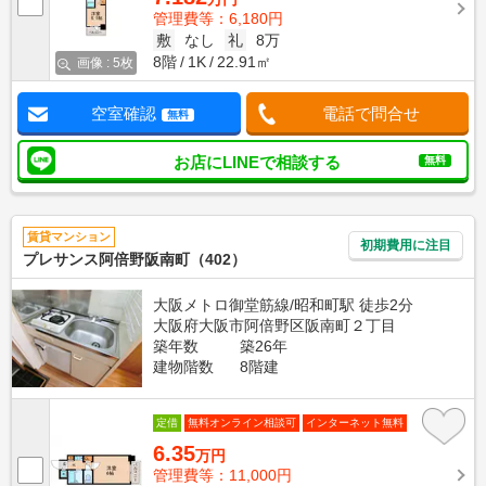
管理費等：6,180円
敷
なし
礼
8万
8階
1K
22.91㎡
画像 : 5枚
空室確認
電話で問合せ
無料
お店にLINEで相談する
無料
賃貸マンション
初期費用に注目
プレサンス阿倍野阪南町（402）
大阪メトロ御堂筋線/昭和町駅 徒歩2分
大阪府大阪市阿倍野区阪南町２丁目
築年数
築26年
建物階数
8階建
定借
無料オンライン相談可
インターネット無料
6.35
万円
管理費等：11,000円