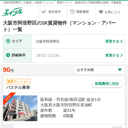
大阪市阿倍野区（大阪府）の賃貸マンション・賃貸アパート・賃貸住宅の不動産情報を検索！不動産賃貸の物件探しは、お部屋探しのエイブル
保存条件
閲覧履歴
お気に入り
大阪市阿倍野区の1K賃貸物件（マンション・アパー
ト）一覧
エリア
-
大阪市阿倍野区
変更する
詳細条件
【家賃】設定無し
変更する
90
件
賃貸マンション
初期費用に注目
パステル東幸
NEW
阪和線・羽衣線/南田辺駅 徒歩1分
大阪府大阪市阿倍野区長池町
築年数
築31年
建物階数
6階建