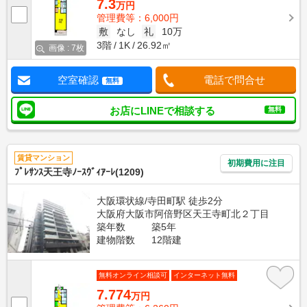
7.3
万円
管理費等：6,000円
敷
なし
礼
10万
3階
1K
26.92㎡
画像 : 7枚
空室確認
電話で問合せ
無料
お店にLINEで相談する
無料
賃貸マンション
初期費用に注目
ﾌﾟﾚｻﾝｽ天王寺ﾉｰｽｳﾞｨｱｰﾚ(1209)
大阪環状線/寺田町駅 徒歩2分
大阪府大阪市阿倍野区天王寺町北２丁目
築年数
築5年
建物階数
12階建
無料オンライン相談可
インターネット無料
7.774
万円