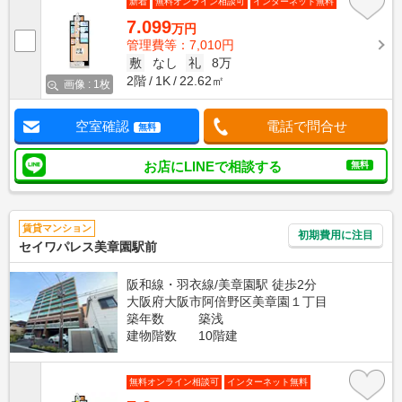
新着
無料オンライン相談可
インターネット無料
7.099
万円
管理費等：7,010円
敷
なし
礼
8万
2階
1K
22.62㎡
画像 : 1枚
空室確認
電話で問合せ
無料
お店にLINEで相談する
無料
賃貸マンション
初期費用に注目
セイワパレス美章園駅前
阪和線・羽衣線/美章園駅 徒歩2分
大阪府大阪市阿倍野区美章園１丁目
築年数
築浅
建物階数
10階建
無料オンライン相談可
インターネット無料