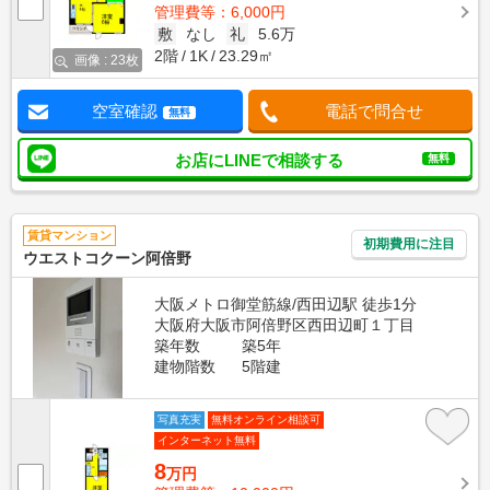
管理費等：6,000円
敷
なし
礼
5.6万
2階
1K
23.29㎡
画像 : 23枚
空室確認
電話で問合せ
無料
お店にLINEで相談する
無料
賃貸マンション
初期費用に注目
ウエストコクーン阿倍野
大阪メトロ御堂筋線/西田辺駅 徒歩1分
大阪府大阪市阿倍野区西田辺町１丁目
築年数
築5年
建物階数
5階建
写真充実
無料オンライン相談可
インターネット無料
8
万円