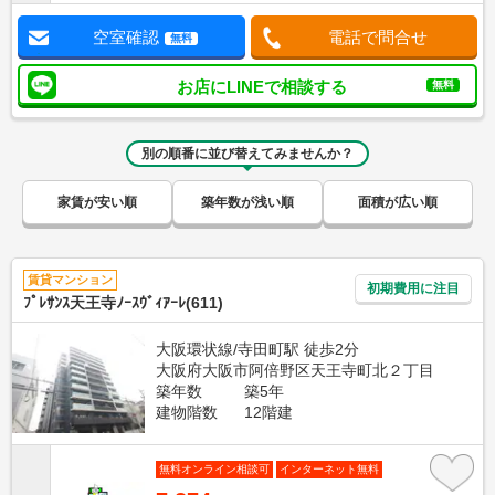
空室確認
電話で問合せ
無料
お店にLINEで相談する
無料
別の順番に並び替えてみませんか？
家賃が安い順
築年数が浅い順
面積が広い順
賃貸マンション
初期費用に注目
ﾌﾟﾚｻﾝｽ天王寺ﾉｰｽｳﾞｨｱｰﾚ(611)
大阪環状線/寺田町駅 徒歩2分
大阪府大阪市阿倍野区天王寺町北２丁目
築年数
築5年
建物階数
12階建
無料オンライン相談可
インターネット無料