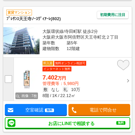
賃貸マンション
初期費用に注目
ﾌﾟﾚｻﾝｽ天王寺ﾉｰｽｳﾞｨｱｰﾚ(802)
大阪環状線/寺田町駅 徒歩2分
大阪府大阪市阿倍野区天王寺町北２丁目
築年数
築5年
建物階数
12階建
即入居
無料オンライン相談可
インターネット無料
7.402
万円
管理費等：5,980円
敷
なし
礼
10万
8階
1K
22.12㎡
画像 : 7枚
空室確認
電話で問合せ
無料
お店にLINEで相談する
無料