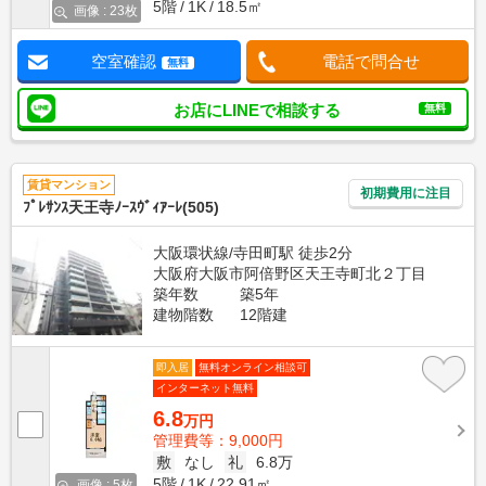
5階
1K
18.5㎡
画像 : 23枚
空室確認
電話で問合せ
無料
お店にLINEで相談する
無料
賃貸マンション
初期費用に注目
ﾌﾟﾚｻﾝｽ天王寺ﾉｰｽｳﾞｨｱｰﾚ(505)
大阪環状線/寺田町駅 徒歩2分
大阪府大阪市阿倍野区天王寺町北２丁目
築年数
築5年
建物階数
12階建
即入居
無料オンライン相談可
インターネット無料
6.8
万円
管理費等：9,000円
敷
なし
礼
6.8万
5階
1K
22.91㎡
画像 : 5枚