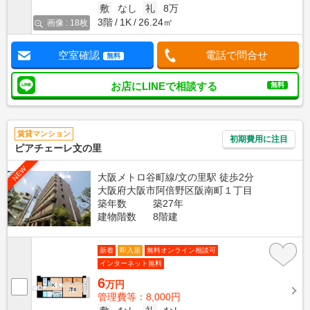
敷
なし
礼
8万
3階
1K
26.24㎡
画像 : 18枚
空室確認
電話で問合せ
無料
お店にLINEで相談する
無料
賃貸マンション
初期費用に注目
ピアチェーレ文の里
NEW
大阪メトロ谷町線/文の里駅 徒歩2分
大阪府大阪市阿倍野区阪南町１丁目
築年数
築27年
建物階数
8階建
新着
即入居
無料オンライン相談可
インターネット無料
6
万円
管理費等：8,000円