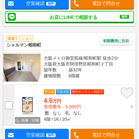
空室確認
電話で問合せ
無料
お店にLINEで相談する
無料
賃貸マンション
初期費用に注目
シャルマン昭和町
大阪メトロ御堂筋線/昭和町駅 徒歩2分
大阪府大阪市阿倍野区昭和町２丁目
築年数
築32年
建物階数
6階建
即入居
写真充実
無料オンライン相談可
4.5
万円
管理費等：5,000円
敷
なし
礼
なし
4階
1K
20㎡
画像 : 16枚
空室確認
電話で問合せ
無料