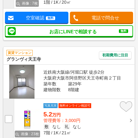
1階
1K
20㎡
画像 : 7枚
空室確認
電話で問合せ
無料
お店にLINEで相談する
無料
賃貸マンション
初期費用に注目
グランヴィ天王寺
近鉄南大阪線/河堀口駅 徒歩2分
大阪府大阪市阿倍野区天王寺町南２丁目
築年数
築29年
建物階数
8階建
写真充実
無料オンライン相談可
5.2
万円
管理費等：3,000円
敷
なし
礼
なし
7階
1K
21㎡
画像 : 23枚