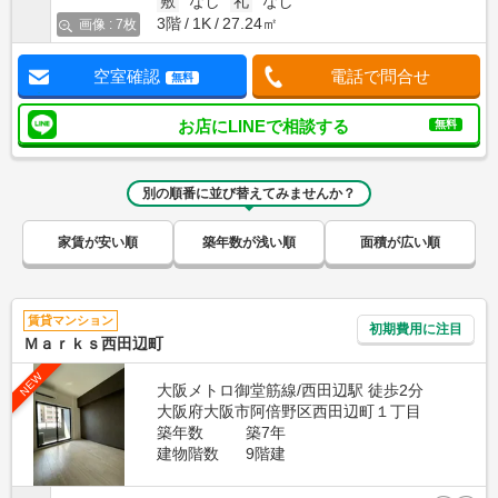
敷
なし
礼
なし
3階
1K
27.24㎡
画像 : 7枚
空室確認
電話で問合せ
無料
お店にLINEで相談する
無料
別の順番に並び替えてみませんか？
家賃が安い順
築年数が浅い順
面積が広い順
賃貸マンション
初期費用に注目
Ｍａｒｋｓ西田辺町
NEW
大阪メトロ御堂筋線/西田辺駅 徒歩2分
大阪府大阪市阿倍野区西田辺町１丁目
築年数
築7年
建物階数
9階建