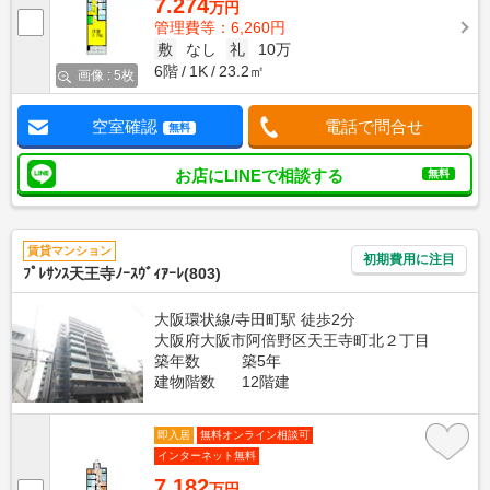
7.274
万円
管理費等：6,260円
敷
なし
礼
10万
6階
1K
23.2㎡
画像 : 5枚
空室確認
電話で問合せ
無料
お店にLINEで相談する
無料
賃貸マンション
初期費用に注目
ﾌﾟﾚｻﾝｽ天王寺ﾉｰｽｳﾞｨｱｰﾚ(803)
大阪環状線/寺田町駅 徒歩2分
大阪府大阪市阿倍野区天王寺町北２丁目
築年数
築5年
建物階数
12階建
即入居
無料オンライン相談可
インターネット無料
7.182
万円