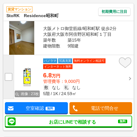
賃貸マンション
初期費用に注目
StoRK Residence昭和町
大阪メトロ御堂筋線/昭和町駅 徒歩2分
大阪府大阪市阿倍野区昭和町１丁目
築年数
築15年
建物階数
9階建
パノラマ
写真充実
無料オンライン相談可
インターネット無料
6.8
万円
管理費等：9,000円
敷
なし
礼
なし
5階
1K
24.59㎡
画像 : 23枚
空室確認
電話で問合せ
無料
お店にLINEで相談する
無料