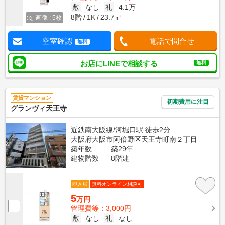
敷
なし
礼
4.1万
8階
1K
23.7㎡
画像 : 5枚
空室確認
電話で問合せ
無料
お店にLINEで相談する
無料
賃貸マンション
初期費用に注目
グランヴィ天王寺
近鉄南大阪線/河堀口駅 徒歩2分
大阪府大阪市阿倍野区天王寺町南２丁目
築年数
築29年
建物階数
8階建
即入居
無料オンライン相談可
5
万円
管理費等：3,000円
敷
なし
礼
なし