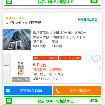
お店にLINEで相談する
無料
賃貸マンション
初期費用に注目
スプランディッド阿倍野
阪堺電気軌道上町線/松虫駅 徒歩2分
大阪府大阪市阿倍野区王子町１丁目
築年数
築浅
建物階数
14階建
無料オンライン相談可
インターネット無料
6.9
万円
管理費等：8,500円
敷
なし
礼
6.9万
3階
1K
22.05㎡
画像 : 7枚
空室確認
電話で問合せ
無料
お店にLINEで相談する
無料