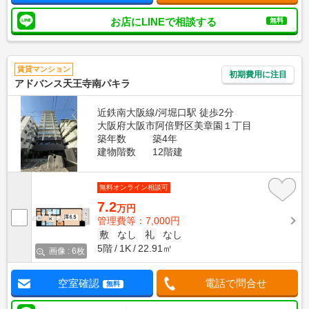
お店にLINEで相談する
無料
賃貸マンション
初期費用に注目
アドバンス天王寺南パキラ
近鉄南大阪線/河堀口駅 徒歩2分
大阪府大阪市阿倍野区美章園１丁目
築年数
築4年
建物階数
12階建
無料オンライン相談可
7.2
万円
管理費等：7,000円
敷
なし
礼
なし
5階
1K
22.91㎡
画像 : 6枚
空室確認
電話で問合せ
無料