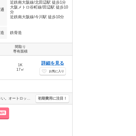
近鉄南大阪線/北田辺駅 徒歩1分
大阪メトロ谷町線/田辺駅 徒歩10
交通
分
近鉄南大阪線/今川駅 徒歩10分
構造
鉄骨造
間取り
専有面積
詳細を見る
1K
17㎡
お気に入り
とにかくお家賃を抑えたい方にオススメ！。実物を見てお確かめください。オートロックではじめての一人暮らしも安心でしょ。エレベーター付きのマンションタイプ。エアコン付き。駅近くでラクラク便利。
初期費用に注目！
無料