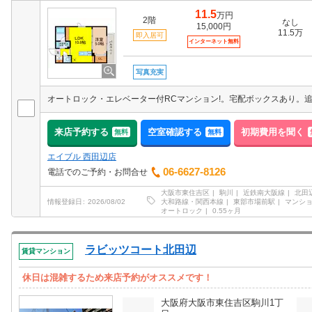
11.5
万円
2階
なし
15,000円
11.5万
即入居可
インターネット無料
写真充実
来店予約する
空室確認する
初期費用を聞く
無料
無料
エイブル 西田辺店
06-6627-8126
電話でのご予約・お問合せ
大阪市東住吉区
駒川
近鉄南大阪線
北田
大和路線・関西本線
東部市場前駅
マンシ
情報登録日
2026/08/02
オートロック
0.55ヶ月
ラビッツコート北田辺
賃貸マンション
休日は混雑するため来店予約がオススメです！
大阪府大阪市東住吉区駒川1丁