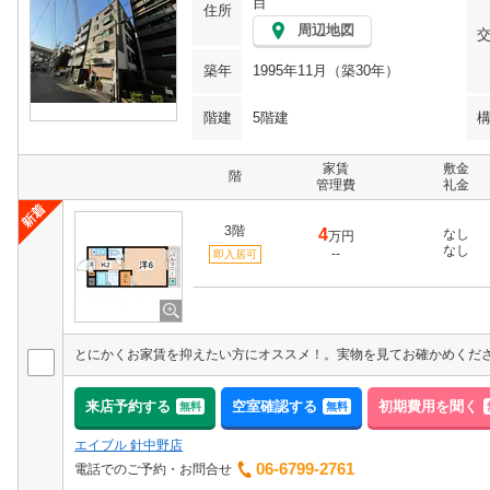
目
住所
周辺地図
築年
1995年11月（築30年）
階建
5階建
家賃
敷金
階
管理費
礼金
3階
4
なし
万円
なし
--
即入居可
来店予約する
空室確認する
初期費用を聞く
無料
無料
エイブル 針中野店
06-6799-2761
電話でのご予約・お問合せ