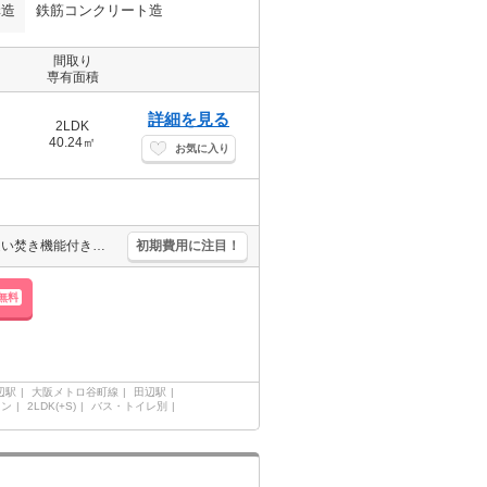
構造
鉄筋コンクリート造
間取り
専有面積
詳細を見る
2LDK
40.24㎡
お気に入り
オートロック・エレベーター付RCマンション!。宅配ボックスあり。追い焚き機能付きバス。浴室乾燥機付。駅近くでラクラク便利。エアコン付き。二人入居可。新築マンションで新生活を。
初期費用に注目！
無料
辺駅
大阪メトロ谷町線
田辺駅
ョン
2LDK(+S)
バス・トイレ別