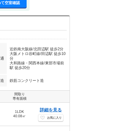
めて空室確認
近鉄南大阪線/北田辺駅 徒歩2分
大阪メトロ谷町線/田辺駅 徒歩10
交通
分
大和路線・関西本線/東部市場前
駅 徒歩20分
構造
鉄筋コンクリート造
間取り
専有面積
詳細を見る
1LDK
40.08㎡
お気に入り