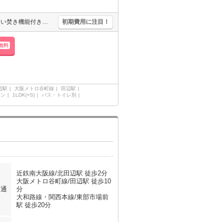
オートロック・エレベーター付RCマンション!。宅配ボックスあり。追い焚き機能付きバス。浴室乾燥機付。駅近くでラクラク便利。エアコン付き。二人入居可。新築マンションで新生活を。
初期費用に注目！
無料
辺駅
大阪メトロ谷町線
田辺駅
ョン
1LDK(+S)
バス・トイレ別
近鉄南大阪線/北田辺駅 徒歩2分
大阪メトロ谷町線/田辺駅 徒歩10
交通
分
大和路線・関西本線/東部市場前
駅 徒歩20分