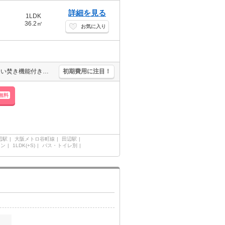
詳細を見る
1LDK
36.2㎡
お気に入り
オートロック・エレベーター付RCマンション!。宅配ボックスあり。追い焚き機能付きバス。浴室乾燥機付。駅近くでラクラク便利。エアコン付き。二人入居可。新築マンションで新生活を。
初期費用に注目！
無料
辺駅
大阪メトロ谷町線
田辺駅
ョン
1LDK(+S)
バス・トイレ別