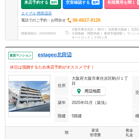
来店予約する
空室確認する
初期費用を聞く
無料
無料
エイブル 西田辺店
06-6627-8126
電話でのご予約・お問合せ
大阪市東住吉区
駒川
近鉄南大阪線
北田
大和路線・関西本線
東部市場前駅
マンシ
情報登録日
2026/08/04
オートロック
0.55ヶ月
estageo北田辺
賃貸マンション
休日は混雑するため来店予約がオススメです！
大阪府大阪市東住吉区駒川１丁
目
住所
周辺地図
築年
2025年01月（築浅）
階建
5階建
家賃
敷金
階
管理費
礼金