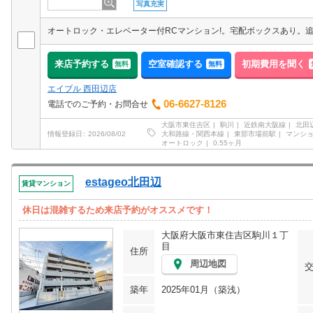
写真充実
来店予約する
空室確認する
初期費用を聞く
無料
無料
エイブル 西田辺店
06-6627-8126
電話でのご予約・お問合せ
大阪市東住吉区
駒川
近鉄南大阪線
北田
大和路線・関西本線
東部市場前駅
マンシ
情報登録日
2026/08/02
オートロック
0.55ヶ月
estageo北田辺
賃貸マンション
休日は混雑するため来店予約がオススメです！
大阪府大阪市東住吉区駒川１丁
目
住所
周辺地図
築年
2025年01月（築浅）