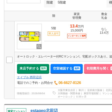
階建
5階建
家賃
敷金
階
管理費
礼金
13.4
万円
5階
なし
15,000円
13.4万
即入居可
インターネット無料
来店予約する
空室確認する
初期費用を聞く
無料
無料
エイブル 西田辺店
06-6627-8126
電話でのご予約・お問合せ
大阪市東住吉区
駒川
近鉄南大阪線
北田
大和路線・関西本線
東部市場前駅
マンシ
情報登録日
2026/08/04
オートロック
0.55ヶ月
estageo北田辺
賃貸マンション