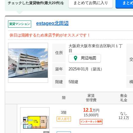
まとめてお気に入り
まと
チェックした賃貸物件(最大20件)を
estageo北田辺
賃貸マンション
休日は混雑するため来店予約がオススメです！
大阪府大阪市東住吉区駒川１丁
目
住所
周辺地図
築年
2025年01月（築浅）
階建
5階建
家賃
敷金
階
管理費
礼金
12.1
万円
3階
なし
15,000円
12.1万
即入居可
インターネット無料