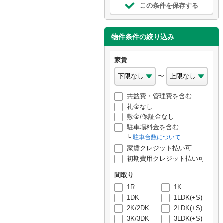
この条件を保存する
物件条件の絞り込み
家賃
〜
共益費・管理費を含む
礼金なし
敷金/保証金なし
駐車場料金を含む
駐車台数について
家賃クレジット払い可
初期費用クレジット払い可
間取り
1R
1K
1DK
1LDK(+S)
2K/2DK
2LDK(+S)
3K/3DK
3LDK(+S)