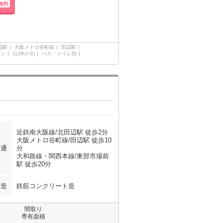
無料
辺駅
大阪メトロ谷町線
田辺駅
ョン
1LDK(+S)
バス・トイレ別
近鉄南大阪線/北田辺駅 徒歩2分
大阪メトロ谷町線/田辺駅 徒歩10
交通
分
大和路線・関西本線/東部市場前
駅 徒歩20分
構造
鉄筋コンクリート造
間取り
専有面積