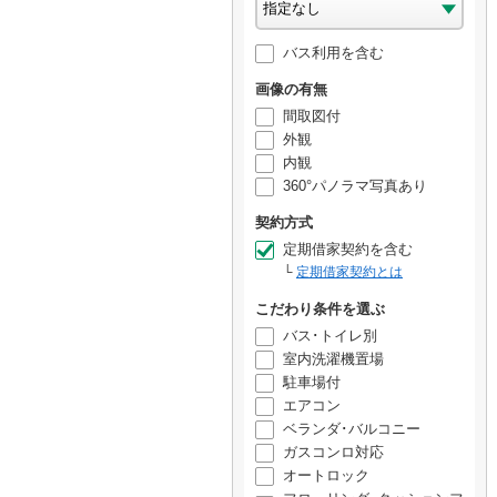
バス利用を含む
画像の有無
間取図付
外観
内観
360°パノラマ写真あり
契約方式
定期借家契約を含む
定期借家契約とは
こだわり条件を選ぶ
バス･トイレ別
室内洗濯機置場
駐車場付
エアコン
ベランダ･バルコニー
ガスコンロ対応
オートロック