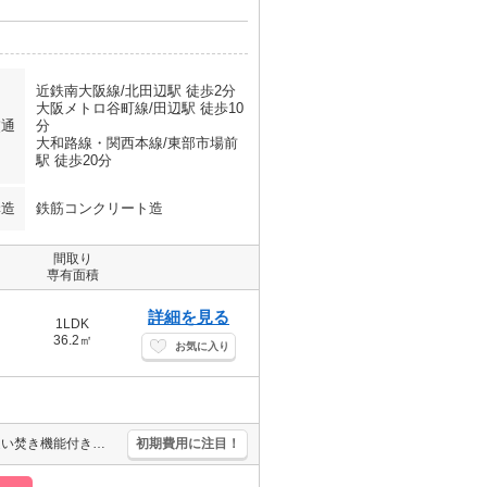
近鉄南大阪線/北田辺駅 徒歩2分
大阪メトロ谷町線/田辺駅 徒歩10
交通
分
大和路線・関西本線/東部市場前
駅 徒歩20分
構造
鉄筋コンクリート造
間取り
専有面積
詳細を見る
1LDK
36.2㎡
お気に入り
オートロック・エレベーター付RCマンション!。宅配ボックスあり。追い焚き機能付きバス。浴室乾燥機付。駅近くでラクラク便利。エアコン付き。二人入居可。新築マンションで新生活を。
初期費用に注目！