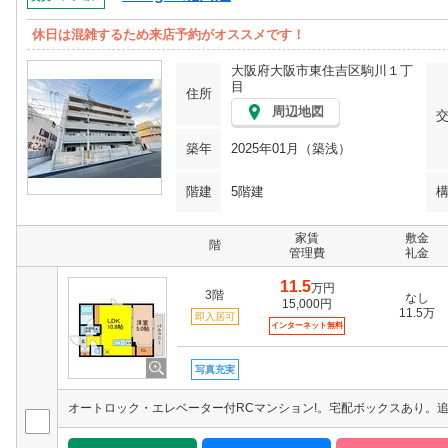
休日は混雑するため来店予約がオススメです！
大阪府大阪市東住吉区駒川１丁
目
住所
周辺地図
築年
2025年01月（築浅）
階建
5階建
家賃
敷金
階
管理費
礼金
11.5
万円
3階
なし
15,000円
11.5万
即入居可
インターネット無料
写真充実