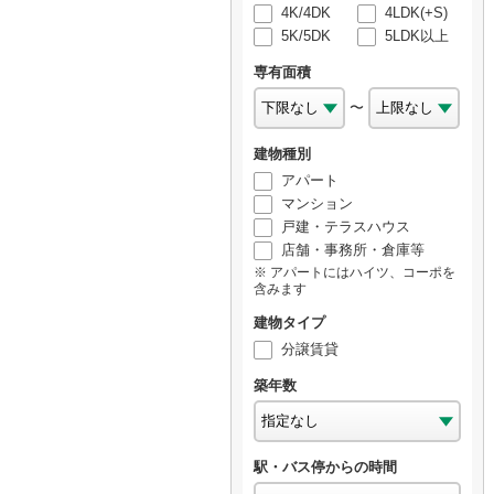
4K/4DK
4LDK(+S)
5K/5DK
5LDK以上
専有面積
〜
建物種別
アパート
マンション
戸建・テラスハウス
店舗・事務所・倉庫等
アパートにはハイツ、コーポを
含みます
建物タイプ
分譲賃貸
築年数
駅・バス停からの時間