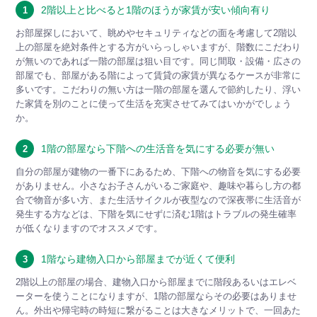
2階以上と比べると1階のほうが家賃が安い傾向有り
1
お部屋探しにおいて、眺めやセキュリティなどの面を考慮して2階以
上の部屋を絶対条件とする方がいらっしゃいますが、階数にこだわり
が無いのであれば一階の部屋は狙い目です。同じ間取・設備・広さの
部屋でも、部屋がある階によって賃貸の家賃が異なるケースが非常に
多いです。こだわりの無い方は一階の部屋を選んで節約したり、浮い
た家賃を別のことに使って生活を充実させてみてはいかがでしょう
か。
1階の部屋なら下階への生活音を気にする必要が無い
2
自分の部屋が建物の一番下にあるため、下階への物音を気にする必要
がありません。小さなお子さんがいるご家庭や、趣味や暮らし方の都
合で物音が多い方、また生活サイクルが夜型なので深夜帯に生活音が
発生する方などは、下階を気にせずに済む1階はトラブルの発生確率
が低くなりますのでオススメです。
1階なら建物入口から部屋までが近くて便利
3
2階以上の部屋の場合、建物入口から部屋までに階段あるいはエレベ
ーターを使うことになりますが、1階の部屋ならその必要はありませ
ん。外出や帰宅時の時短に繋がることは大きなメリットで、一回あた