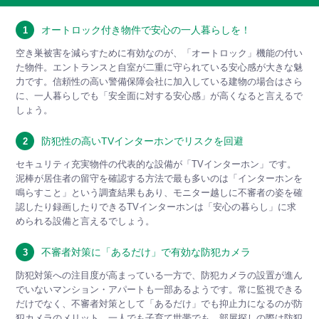
オートロック付き物件で安心の一人暮らしを！
1
空き巣被害を減らすために有効なのが、「オートロック」機能の付い
た物件。エントランスと自室が二重に守られている安心感が大きな魅
力です。信頼性の高い警備保障会社に加入している建物の場合はさら
に、一人暮らしでも「安全面に対する安心感」が高くなると言えるで
しょう。
防犯性の高いTVインターホンでリスクを回避
2
セキュリティ充実物件の代表的な設備が「TVインターホン」です。
泥棒が居住者の留守を確認する方法で最も多いのは「インターホンを
鳴らすこと」という調査結果もあり、モニター越しに不審者の姿を確
認したり録画したりできるTVインターホンは「安心の暮らし」に求
められる設備と言えるでしょう。
不審者対策に「あるだけ」で有効な防犯カメラ
3
防犯対策への注目度が高まっている一方で、防犯カメラの設置が進ん
でいないマンション・アパートも一部あるようです。常に監視できる
だけでなく、不審者対策として「あるだけ」でも抑止力になるのが防
犯カメラのメリット。一人でも子育て世帯でも、部屋探しの際は防犯