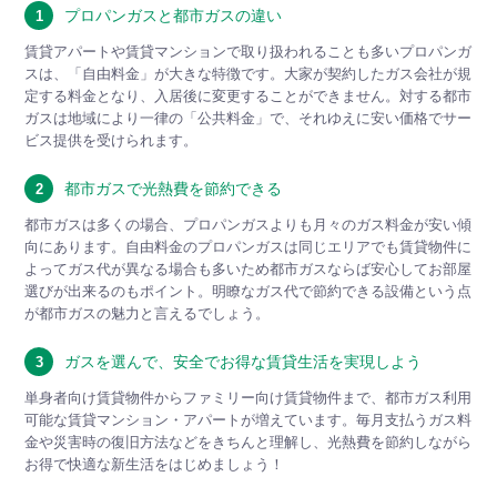
プロパンガスと都市ガスの違い
1
賃貸アパートや賃貸マンションで取り扱われることも多いプロパンガ
スは、「自由料金」が大きな特徴です。大家が契約したガス会社が規
定する料金となり、入居後に変更することができません。対する都市
ガスは地域により一律の「公共料金」で、それゆえに安い価格でサー
ビス提供を受けられます。
都市ガスで光熱費を節約できる
2
都市ガスは多くの場合、プロパンガスよりも月々のガス料金が安い傾
向にあります。自由料金のプロパンガスは同じエリアでも賃貸物件に
よってガス代が異なる場合も多いため都市ガスならば安心してお部屋
選びが出来るのもポイント。明瞭なガス代で節約できる設備という点
が都市ガスの魅力と言えるでしょう。
ガスを選んで、安全でお得な賃貸生活を実現しよう
3
単身者向け賃貸物件からファミリー向け賃貸物件まで、都市ガス利用
可能な賃貸マンション・アパートが増えています。毎月支払うガス料
金や災害時の復旧方法などをきちんと理解し、光熱費を節約しながら
お得で快適な新生活をはじめましょう！