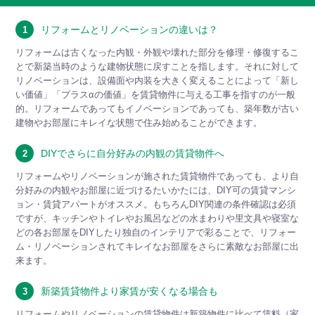
リフォームとリノベーションの違いは？
1
リフォームは古くなった内観・外観や壊れた部分を修理・修復するこ
とで新築当時のような建物状態に戻すことを指します。それに対して
リノベーションは、設備面や内装を大きく変えることによって「新し
い価値」「プラスαの価値」を賃貸物件に与える工事を指すのが一般
的。リフォームであってもイノベーションであっても、築年数が古い
建物やお部屋にキレイな状態で住み始めることができます。
DIYでさらに自分好みの内観の賃貸物件へ
2
リフォームやリノベーションが施された賃貸物件であっても、より自
分好みの内観やお部屋に近づけるたいかたには、DIY可の賃貸マンシ
ョン・賃貸アパートがオススメ。もちろんDIY関連の条件確認は必須
ですが、キッチンやトイレやお風呂などの水まわりや里文具や寝室な
どの各お部屋をDIYしたり独自のインテリアで彩ることで、リフォー
ム・リノベーションされてキレイなお部屋をさらに素敵なお部屋に出
来ます。
新築賃貸物件より家賃が安くなる場合も
3
リフォームやリノベーションの賃貸物件は新築物件に比べて賃料（家