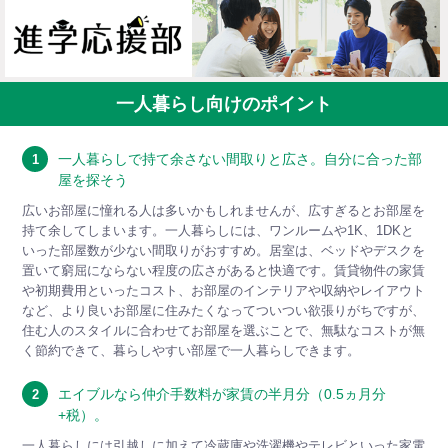
一人暮らし向けのポイント
一人暮らしで持て余さない間取りと広さ。自分に合った部
1
屋を探そう
広いお部屋に憧れる人は多いかもしれませんが、広すぎるとお部屋を
持て余してしまいます。一人暮らしには、ワンルームや1K、1DKと
いった部屋数が少ない間取りがおすすめ。居室は、ベッドやデスクを
置いて窮屈にならない程度の広さがあると快適です。賃貸物件の家賃
や初期費用といったコスト、お部屋のインテリアや収納やレイアウト
など、より良いお部屋に住みたくなってついつい欲張りがちですが、
住む人のスタイルに合わせてお部屋を選ぶことで、無駄なコストが無
く節約できて、暮らしやすい部屋で一人暮らしできます。
エイブルなら仲介手数料が家賃の半月分（0.5ヵ月分
2
+税）。
一人暮らしには引越しに加えて冷蔵庫や洗濯機やテレビといった家電