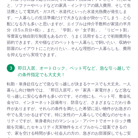
と、ソファーやベッドなどの家具・インテリアの購入費用、そして生
活費として電気代・ガス代・水道代といった水道光熱費が発生しま
す。一人暮らしの生活準備だけで大きなお金が掛かってしまう…と心
配になる方も多いと思いますが、エイブルは仲介手数料が家賃の半月
分（0.5ヵ月分+税）。また、「学割」や「女子割」、「リピート割」
等豊富な独自割引制度もあるので、うまく活用することで初期費用を
節約できます。犬や猫などのペットを一人暮らしで飼いたい、収納や
部屋のレイアウトにこだわりたい…そんな理想の一人暮らしも、費用
を抑えながら実現できます。
即日入居、オートロック、ペット可など、急な引っ越しで
3
の条件指定でも大丈夫！
転勤・単身赴任などで急な引っ越しが決まるケースでも大丈夫。一人
暮らし向け物件では、「即日入居可」や「家具・家電付き」など急な
引っ越しに安心な条件も多いのです。その他にも、ペット可、敷金礼
金ゼロ、インターネット設備有り、防音など、さまざまなこだわり条
件がありますが、それらの条件を満たした希望に近い物件がお急ぎの
中でも見つかるはずです。特に女性の一人暮らしで心配なのがセキュ
リティですが、単身者向けのマンション・アパートでオートロック機
能を完備したセキュリティ充実物件をエイブルからご提案できるの
で、家を空ける時間が多い社会人の方の、急ぎのお部屋探しでもご安