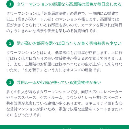
タワーマンションの部屋なら高層階の景色が毎日楽しめる
1
タワーマンションは「超高層建築物」の通称で、一般的に20階建て
以上（高さが60メートル超）のマンションを指します。高層階では
窓が大きくとられているお部屋も多いので、カーテンを開ければ毎日
のようにきれいな風景や夜景を楽しめる賃貸物件です。
階が高いお部屋を選べば日当たりが良く害虫被害も少ない
2
タワーマンションとはいえ、低階層にもお部屋が存在します。上に行
けば行くほど日当たりの良い賃貸物件が増えるので覚えておきましょ
う。また、上層階のお部屋には蚊やハエなどの虫が上がって来られな
いため、「虫が苦手」という方にはオススメの建物です。
共用ルームや設備が整っている賃貸物件が多い
3
多くの住人が暮らすタワーマンションでは、面積の広いエレベーター
やキッズスペース、ゲストルーム、ラウンジといった共用スペース・
共有設備が充実している建物が多くあります。セキュリティ面も安心
な賃貸マンションが多いため、家族で快適な生活をスタートさせたい
方にもぴったりです。