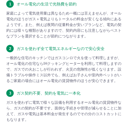
オール電化の生活で光熱費を節約
1
家庭によって電気使用量は異なるため一概には言えませんが、オール
電化のほうがガス＋電気よりもトータルの料金が安くなる傾向にある
ようです。また、例えば夜間の従量料金が安いプランなど、電気の契
約には様々な種類がありますので、契約内容にも注意しながらベスト
なプランを選択することが節約につながります。
ガスを使わず全て電気エネルギーなので安心安全
2
一般的な住宅のキッチンではガスコンロで火を使って料理しますが、
オール電化の住宅ならIHクッキングヒーターを利用して料理しますの
で、ガスでの火おこしが行われず、火災の危険性が低くなります。設
備トラブルや操作ミス以外でも、例えばお子さんや室内外ペットがい
るご家庭の場合にはオール電化の賃貸物件のほうが安心できます。
ガス契約不要、契約を電気に一本化
3
ガスを使わずに電気で様々な設備を利用するオール電化の賃貸物件な
ら、ガスの契約が不要です。面倒な手続きや管理が減らせることに加
えて、ガスや電気は基本料金が発生するのでその分のコストカットに
もなります。