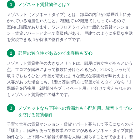
メゾネット賃貸物件とは？
1
メゾネット（メゾネットタイプ）とは、部屋の内部が2階層以上に分
かれている複層住戸のこと。2階建てや3階建てになっているので、
室内に階段があります。ワンフロアタイプの一般的な賃貸マンショ
ン・賃貸アパートと比べて高級感があり、戸建てのように多様な生活
を実現できる点が特徴の物件タイプです。
部屋の独立性があるので来客時も安心
2
メゾネット賃貸物件の大きなメリットは、部屋に独立性があるという
点。フロアが階段によって複数に分けられるため、2LDKといった間
取りでももうひとつ部屋が増えたような贅沢な雰囲気が味わえます。
来客があった場合にも、1階と2階の両方に部屋があるタイプなら「1
階部分を応接用、2階部分をプライベート用」と分けて考えられるの
もメゾネット賃貸物件の魅力です。
メゾネットなら下階への音漏れも心配無用。騒音トラブル
3
を防げる賃貸物件
子育て世帯の賃貸マンション・賃貸アパート暮らしで不安になるのが
「騒音」。階段があって複数階のフロアがあるメゾネットタイプ賃貸
物件なら、上下階への騒音の影響を大幅に減らすことができます。階