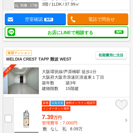
3階
1LDK
37.99㎡
画像 : 17枚
空室確認
電話で問合せ
無料
お店にLINEで相談する
無料
賃貸マンション
初期費用に注目
MELDIA CREST TAPP 難波 WEST
NEW
大阪環状線/芦原橋駅 徒歩1分
大阪府大阪市浪速区浪速東１丁目
築年数
築3年
建物階数
15階建
新着
写真充実
無料オンライン相談可
インターネット無料
7.39
万円
管理費等：7,000円
敷
なし
礼
8.09万