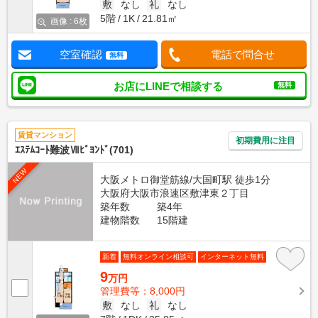
敷
なし
礼
なし
5階
1K
21.81㎡
画像 : 6枚
空室確認
電話で問合せ
無料
お店にLINEで相談する
無料
賃貸マンション
初期費用に注目
ｴｽﾃﾑｺｰﾄ難波Ⅶﾋﾞﾖﾝﾄﾞ(701)
NEW
大阪メトロ御堂筋線/大国町駅 徒歩1分
大阪府大阪市浪速区敷津東２丁目
築年数
築4年
建物階数
15階建
新着
無料オンライン相談可
インターネット無料
9
万円
管理費等：8,000円
敷
なし
礼
なし