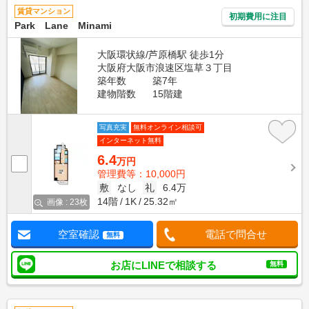
賃貸マンション
初期費用に注目
Park Lane Minami
大阪環状線/芦原橋駅 徒歩1分
大阪府大阪市浪速区塩草３丁目
築年数
築7年
建物階数
15階建
写真充実
無料オンライン相談可
インターネット無料
6.4
万円
管理費等：10,000円
敷
なし
礼
6.4万
14階
1K
25.32㎡
画像 : 23枚
空室確認
電話で問合せ
無料
お店にLINEで相談する
無料