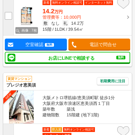
新着
無料オンライン相談可
インターネット無料
14.2
万円
管理費等：10,000円
敷
なし
礼
14.2万
15階
1LDK
39.54㎡
画像 : 7枚
空室確認
電話で問合せ
無料
お店にLINEで相談する
無料
賃貸マンション
初期費用に注目
プレジオ恵美須
NEW
大阪メトロ堺筋線/恵美須町駅 徒歩1分
大阪府大阪市浪速区恵美須西１丁目
築年数
築浅
建物階数
15階建 (地下1階)
新着
即入居
無料オンライン相談可