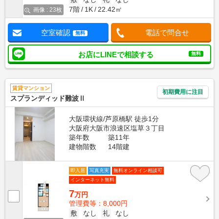
7階
1K
22.42㎡
画像 : 23枚
空室確認
電話で問合せ
無料
お店にLINEで相談する
無料
賃貸マンション
初期費用に注目
スプランディッド難波Ⅱ
大阪環状線/芦原橋駅 徒歩1分
大阪府大阪市浪速区塩草３丁目
築年数
築11年
建物階数
14階建
即入居
写真充実
無料オンライン相談可
インターネット無料
7
万円
管理費等：8,000円
敷
なし
礼
なし