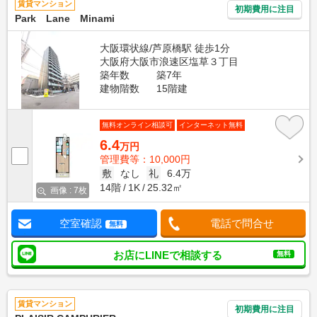
賃貸マンション
初期費用に注目
Park Lane Minami
大阪環状線/芦原橋駅 徒歩1分
大阪府大阪市浪速区塩草３丁目
築年数
築7年
建物階数
15階建
無料オンライン相談可
インターネット無料
6.4
万円
管理費等：10,000円
敷
なし
礼
6.4万
14階
1K
25.32㎡
画像 : 7枚
空室確認
電話で問合せ
無料
お店にLINEで相談する
無料
賃貸マンション
初期費用に注目