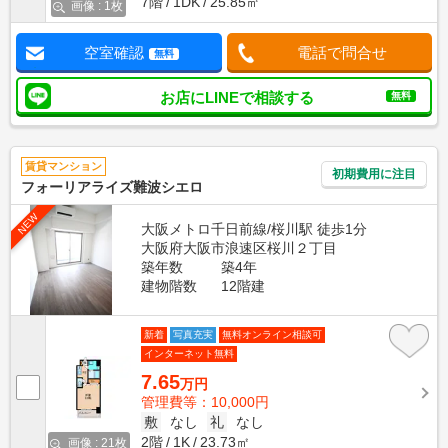
7階
1DK
25.85㎡
画像 : 1枚
空室確認
電話で問合せ
無料
お店にLINEで相談する
無料
賃貸マンション
初期費用に注目
フォーリアライズ難波シエロ
NEW
大阪メトロ千日前線/桜川駅 徒歩1分
大阪府大阪市浪速区桜川２丁目
築年数
築4年
建物階数
12階建
新着
写真充実
無料オンライン相談可
インターネット無料
7.65
万円
管理費等：10,000円
敷
なし
礼
なし
2階
1K
23.73㎡
画像 : 21枚