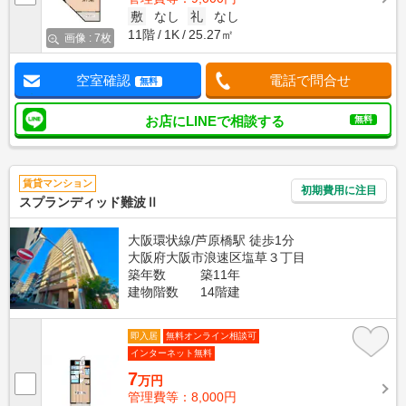
敷
なし
礼
なし
11階
1K
25.27㎡
画像 : 7枚
空室確認
電話で問合せ
無料
お店にLINEで相談する
無料
賃貸マンション
初期費用に注目
スプランディッド難波Ⅱ
大阪環状線/芦原橋駅 徒歩1分
大阪府大阪市浪速区塩草３丁目
築年数
築11年
建物階数
14階建
即入居
無料オンライン相談可
インターネット無料
7
万円
管理費等：8,000円