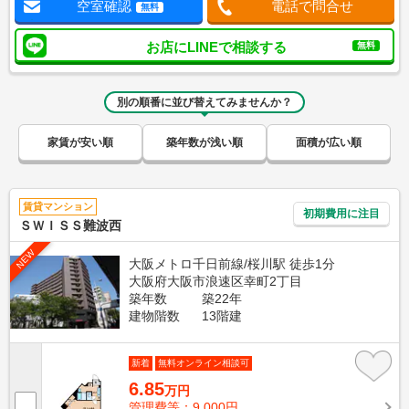
空室確認
電話で問合せ
無料
お店にLINEで相談する
無料
別の順番に並び替えてみませんか？
家賃が安い順
築年数が浅い順
面積が広い順
賃貸マンション
初期費用に注目
ＳＷＩＳＳ難波西
NEW
大阪メトロ千日前線/桜川駅 徒歩1分
大阪府大阪市浪速区幸町2丁目
築年数
築22年
建物階数
13階建
新着
無料オンライン相談可
6.85
万円
管理費等：9,000円