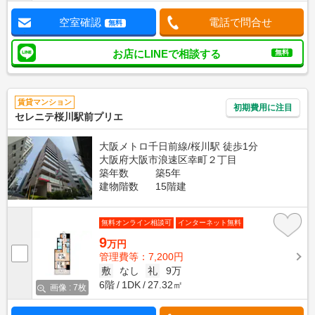
空室確認
電話で問合せ
無料
お店にLINEで相談する
無料
賃貸マンション
初期費用に注目
セレニテ桜川駅前プリエ
大阪メトロ千日前線/桜川駅 徒歩1分
大阪府大阪市浪速区幸町２丁目
築年数
築5年
建物階数
15階建
無料オンライン相談可
インターネット無料
9
万円
管理費等：7,200円
敷
なし
礼
9万
6階
1DK
27.32㎡
画像 : 7枚