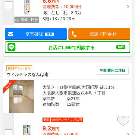
6.6
万円
管理費等：10,000円
敷
なし
礼
3.3万
3階
1K
23.26㎡
画像 : 16枚
空室確認
電話で問合せ
無料
お店にLINEで相談する
無料
賃貸マンション
初期費用に注目
ウィルテラスなんば南
NEW
大阪メトロ御堂筋線/大国町駅 徒歩1分
大阪府大阪市浪速区戎本町１丁目
築年数
築21年
建物階数
12階建
新着
無料オンライン相談可
9.3
万円
管理費等：5,000円