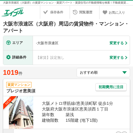
大阪市浪速区（大阪府）の賃貸マンション・賃貸アパート・賃貸住宅の不動産情報を検索！不動産賃貸の物件探しは、お部屋探しのエイブル
保存条件
閲覧履歴
お気に入り
大阪市浪速区（大阪府）周辺の賃貸物件・マンション・
アパート
エリア
-
大阪市浪速区
変更する
詳細条件
【家賃】設定無し
変更する
1019
件
賃貸マンション
初期費用に注目
プレジオ恵美須
NEW
大阪メトロ堺筋線/恵美須町駅 徒歩1分
大阪府大阪市浪速区恵美須西１丁目
築年数
築浅
建物階数
15階建 (地下1階)