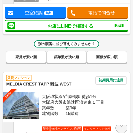
空室確認
電話で問合せ
無料
お店にLINEで相談する
無料
別の順番に並び替えてみませんか？
家賃が安い順
築年数が浅い順
面積が広い順
賃貸マンション
初期費用に注目
MELDIA CREST TAPP 難波 WEST
NEW
大阪環状線/芦原橋駅 徒歩1分
大阪府大阪市浪速区浪速東１丁目
築年数
築3年
建物階数
15階建
新着
無料オンライン相談可
インターネット無料