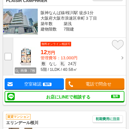
PLAISIR CAMPHRIER
阪神なんば線/桜川駅 徒歩1分
大阪府大阪市浪速区幸町３丁目
築年数
築浅
建物階数
7階建
無料オンライン相談可
12
万円
管理費等：13,000円
敷
なし
礼
24万
5階
1LDK
40.58㎡
画像 : 7枚
空室確認
電話で問合せ
無料
お店にLINEで相談する
無料
賃貸マンション
初期費用に注目
エリンデール桜川