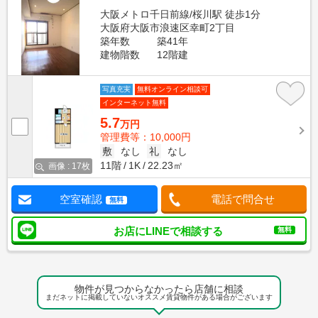
大阪メトロ千日前線/桜川駅 徒歩1分
大阪府大阪市浪速区幸町2丁目
築年数
築41年
建物階数
12階建
写真充実
無料オンライン相談可
インターネット無料
5.7
万円
管理費等：10,000円
敷
なし
礼
なし
11階
1K
22.23㎡
画像 : 17枚
空室確認
電話で問合せ
無料
お店にLINEで相談する
無料
物件が見つからなかったら店舗に相談
まだネットに掲載していないオススメ賃貸物件がある場合がございます