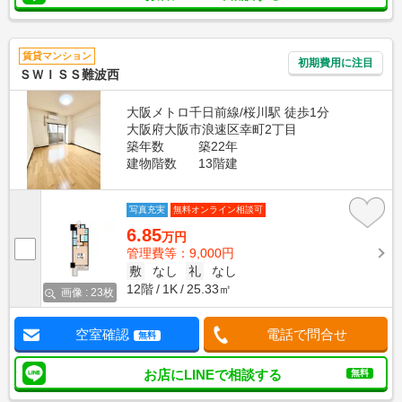
賃貸マンション
初期費用に注目
ＳＷＩＳＳ難波西
大阪メトロ千日前線/桜川駅 徒歩1分
大阪府大阪市浪速区幸町2丁目
築年数
築22年
建物階数
13階建
写真充実
無料オンライン相談可
6.85
万円
管理費等：9,000円
敷
なし
礼
なし
12階
1K
25.33㎡
画像 : 23枚
空室確認
電話で問合せ
無料
お店にLINEで相談する
無料