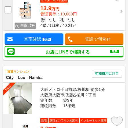
インターネット無料
13.9
万円
管理費等：10,000円
敷
なし
礼
なし
4階
1LDK
40.21㎡
画像 : 7枚
空室確認
電話で問合せ
無料
お店にLINEで相談する
無料
賃貸マンション
初期費用に注目
City Lux Namba
NEW
大阪メトロ千日前線/桜川駅 徒歩1分
大阪府大阪市浪速区桜川２丁目
築年数
築9年
建物階数
13階建
新着
無料オンライン相談可
インターネット無料