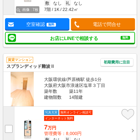
敷
なし
礼
なし
7階
1K
22.42㎡
画像 : 7枚
空室確認
電話で問合せ
無料
お店にLINEで相談する
無料
賃貸マンション
初期費用に注目
スプランディッド難波Ⅱ
大阪環状線/芦原橋駅 徒歩1分
大阪府大阪市浪速区塩草３丁目
築年数
築11年
建物階数
14階建
写真充実
無料オンライン相談可
インターネット無料
7
万円
管理費等：8,000円
敷
なし
礼
なし