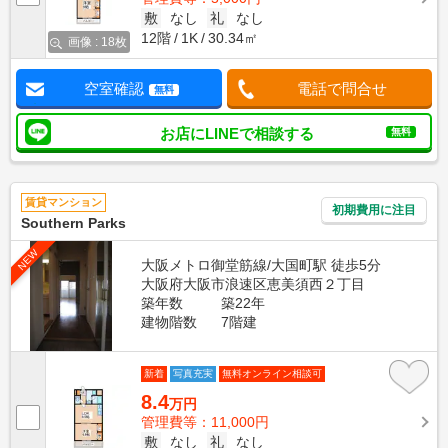
敷
なし
礼
なし
12階
1K
30.34㎡
画像 : 18枚
空室確認
電話で問合せ
無料
お店にLINEで相談する
無料
賃貸マンション
初期費用に注目
Southern Parks
NEW
大阪メトロ御堂筋線/大国町駅 徒歩5分
大阪府大阪市浪速区恵美須西２丁目
築年数
築22年
建物階数
7階建
新着
写真充実
無料オンライン相談可
8.4
万円
管理費等：11,000円
敷
なし
礼
なし