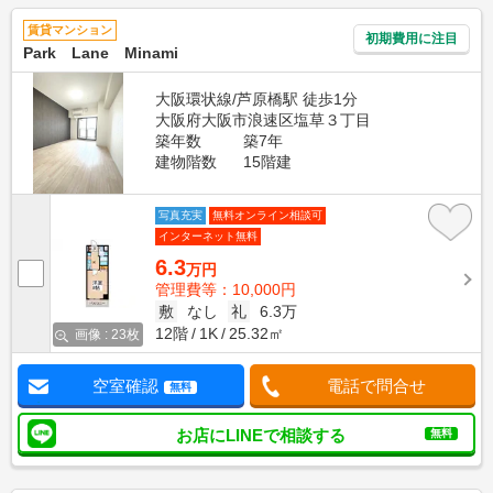
賃貸マンション
初期費用に注目
Park Lane Minami
大阪環状線/芦原橋駅 徒歩1分
大阪府大阪市浪速区塩草３丁目
築年数
築7年
建物階数
15階建
写真充実
無料オンライン相談可
インターネット無料
6.3
万円
管理費等：10,000円
敷
なし
礼
6.3万
12階
1K
25.32㎡
画像 : 23枚
空室確認
電話で問合せ
無料
お店にLINEで相談する
無料