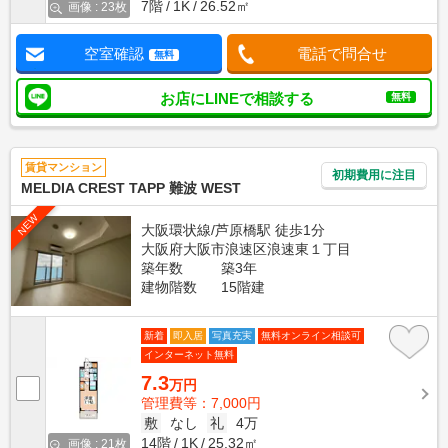
7階
1K
26.52㎡
画像 : 23枚
空室確認
電話で問合せ
無料
お店にLINEで相談する
無料
賃貸マンション
初期費用に注目
MELDIA CREST TAPP 難波 WEST
NEW
大阪環状線/芦原橋駅 徒歩1分
大阪府大阪市浪速区浪速東１丁目
築年数
築3年
建物階数
15階建
新着
即入居
写真充実
無料オンライン相談可
インターネット無料
7.3
万円
管理費等：7,000円
敷
なし
礼
4万
14階
1K
25.32㎡
画像 : 21枚