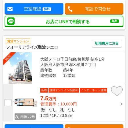
空室確認
電話で問合せ
無料
お店にLINEで相談する
無料
賃貸マンション
初期費用に注目
フォーリアライズ難波シエロ
NEW
大阪メトロ千日前線/桜川駅 徒歩1分
大阪府大阪市浪速区桜川２丁目
築年数
築4年
建物階数
12階建
新着
無料オンライン相談可
インターネット無料
7.5
万円
管理費等：10,000円
敷
なし
礼
なし
12階
1K
23.93㎡
画像 : 5枚