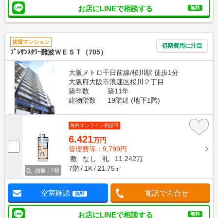
お店にLINEで相談する
無料
賃貸マンション
初期費用に注目
ﾌﾟﾚｻﾝｽﾀﾜｰ難波ＷＥＳＴ（705）
大阪メトロ千日前線/桜川駅 徒歩1分
大阪府大阪市浪速区桜川２丁目
築年数
築11年
建物階数
19階建 (地下1階)
無料オンライン相談可
6.421
万円
管理費等：9,790円
敷
なし
礼
11.242万
7階
1K
21.75㎡
画像 : 7枚
空室確認
電話で問合せ
無料
お店にLINEで相談する
無料