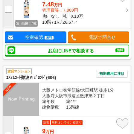
7.48
万円
管理費等：7,000円
敷
なし
礼
8.18万
10階
1R
26.67㎡
画像 : 7枚
空室確認
電話で問合せ
無料
お店にLINEで相談する
無料
賃貸マンション
初期費用に注目
ｴｽﾃﾑｺｰﾄ難波Ⅶﾋﾞﾖﾝﾄﾞ(606)
NEW
大阪メトロ御堂筋線/大国町駅 徒歩1分
大阪府大阪市浪速区敷津東２丁目
築年数
築4年
建物階数
15階建
新着
無料オンライン相談可
9
万円