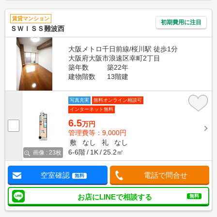
賃貸マンション
初期費用に注目
ＳＷＩＳＳ難波西
大阪メトロ千日前線/桜川駅 徒歩1分
大阪府大阪市浪速区幸町2丁目
築年数
築22年
建物階数
13階建
写真充実
無料オンライン相談可
インターネット無料
6.5
万円
管理費等：9,000円
敷
なし
礼
なし
6-6階
1K
25.2㎡
画像 : 23枚
空室確認
電話で問合せ
無料
お店にLINEで相談する
無料