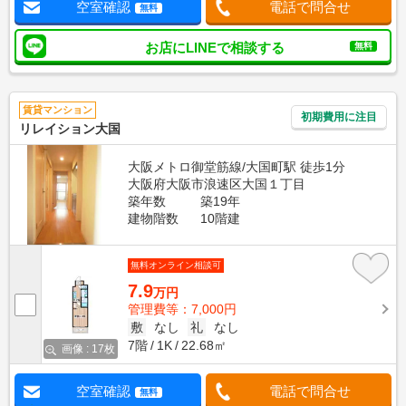
空室確認
電話で問合せ
無料
お店にLINEで相談する
無料
賃貸マンション
初期費用に注目
リレイション大国
大阪メトロ御堂筋線/大国町駅 徒歩1分
大阪府大阪市浪速区大国１丁目
築年数
築19年
建物階数
10階建
無料オンライン相談可
7.9
万円
管理費等：7,000円
敷
なし
礼
なし
7階
1K
22.68㎡
画像 : 17枚
空室確認
電話で問合せ
無料