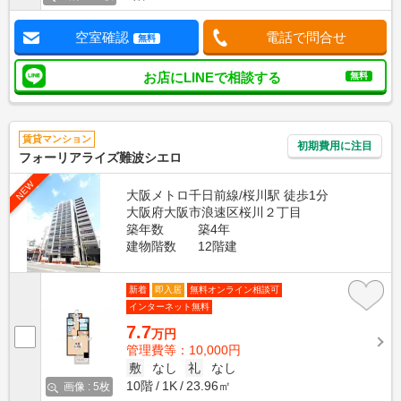
空室確認
電話で問合せ
無料
お店にLINEで相談する
無料
賃貸マンション
初期費用に注目
フォーリアライズ難波シエロ
NEW
大阪メトロ千日前線/桜川駅 徒歩1分
大阪府大阪市浪速区桜川２丁目
築年数
築4年
建物階数
12階建
新着
即入居
無料オンライン相談可
インターネット無料
7.7
万円
管理費等：10,000円
敷
なし
礼
なし
10階
1K
23.96㎡
画像 : 5枚