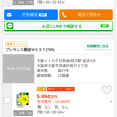
7階
1K
22.42㎡
画像 : 17枚
空室確認
電話で問合せ
無料
お店にLINEで相談する
無料
賃貸マンション
初期費用に注目
プレサンス難波ＷＥＳＴ(705)
大阪メトロ千日前線/桜川駅 徒歩1分
大阪府大阪市浪速区桜川２丁目
築年数
築27年
建物階数
12階建
即入居
無料オンライン相談可
5.994
万円
管理費等：10,060円
敷
なし
礼
なし
7階
1K
20.24㎡
画像 : 1枚