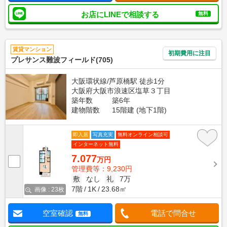
お店にLINEで相談する
無料
賃貸マンション
初期費用に注目
プレサンス難波フィールド(705)
大阪環状線/芦原橋駅 徒歩1分
大阪府大阪市浪速区塩草３丁目
築年数
築6年
建物階数
15階建 (地下1階)
即入居
写真充実
無料オンライン相談可
インターネット無料
7.077
万円
管理費等：9,230円
敷
なし
礼
7万
7階
1K
23.68㎡
画像 : 23枚
空室確認
電話で問合せ
無料