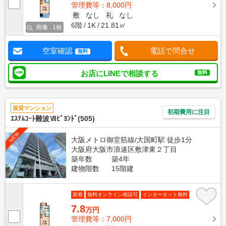
管理費等：8,000円
敷
なし
礼
なし
6階
1K
21.81㎡
画像 : 1枚
空室確認
電話で問合せ
無料
お店にLINEで相談する
無料
賃貸マンション
初期費用に注目
ｴｽﾃﾑｺｰﾄ難波Ⅶﾋﾞﾖﾝﾄﾞ(505)
NEW
大阪メトロ御堂筋線/大国町駅 徒歩1分
大阪府大阪市浪速区敷津東２丁目
築年数
築4年
建物階数
15階建
新着
無料オンライン相談可
インターネット無料
7.8
万円
管理費等：7,000円