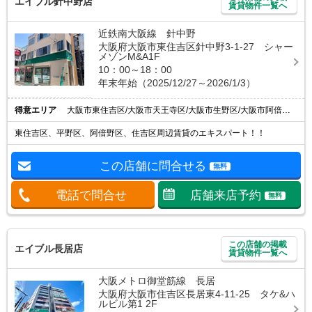
エイブル針中野店
賃貸物件一覧へ
近鉄南大阪線 針中野
大阪府大阪市東住吉区針中野3-1-27 シャー
メゾンM&A1F
10：00～18：00
年末年始（2025/12/27～2026/1/3）
得意エリア
大阪市東住吉区/大阪市天王寺区/大阪市生野区/大阪市阿倍野区/大阪市住吉区
東住吉区、平野区、阿倍野区、住吉区周辺賃貸のエキスパート！！
この店舗に問合せる
無料
電話で問合せ
店舗来店予約
無料
この店舗の掲載
エイブル長居店
賃貸物件一覧へ
大阪メトロ御堂筋線 長居
大阪府大阪市住吉区長居東4-11-25 タケ&ハ
ルビル第1 2F