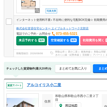
インターネット無料
写真充実
インターネット使用料不要♪ 不在時に便利な宅配BOX完備☆ 初期費
株式会社賃貸住宅センター エイブルネットワーク北部店
073-455-5321
電話でのご予約・お問合せ
来店予約する
空室確認する
初期費用を聞く
無料
無料
和歌山市
西小二里
南海本線
和歌山市駅
情報登録日
2026/08/06
きのくに線・紀勢本線
宮前駅
アパート
まとめてお気に入り
まと
チェックした賃貸物件(最大20件)を
アルコイリス小二里
賃貸アパート
和歌山県和歌山市西小二里２丁
目
住所
周辺地図