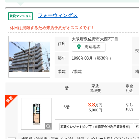
フォーウィングス
賃貸マンション
休日は混雑するため来店予約がオススメです！
大阪府泉佐野市大西2丁目
住所
周辺地図
築年
1996年03月（築30年）
階建
7階建
家賃
敷金
階
管理費
礼金
3.8
なし
万円
6階
10万
5,000円
家賃クレジット払い可（※保証会社利用等条件有）
初