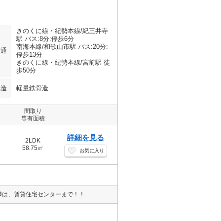
きのくに線・紀勢本線/紀三井寺
駅 バス:8分:停歩6分
南海本線/和歌山市駅 バス:20分:
交通
停歩13分
きのくに線・紀勢本線/宮前駅 徒
歩50分
構造
軽量鉄骨造
間取り
専有面積
詳細を見る
2LDK
58.75㎡
お気に入り
渉は、賃貸住宅センターまで！！