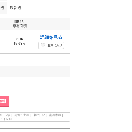
構造
鉄骨造
間取り
専有面積
詳細を見る
2DK
45.63㎡
お気に入り
無料
歌山市駅
南海加太線
東松江駅
南海本線
トイレ別