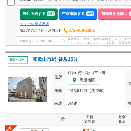
来店予約する
空室確認する
初期費用を聞く
無料
無料
エイブル 泉佐野店
072-469-2001
電話でのご予約・お問合せ
泉佐野市
大西
南海空港線
りんくうタウ
情報登録日
2026/08/06
マンション
1K
バス・トイレ別
管理物件
和歌山市駅 徒歩15分
賃貸アパート
和歌山県和歌山市上町
住所
周辺地図
築年
2013年12月（築12年）
階建
3階建
家賃
敷金
階
管理費
礼金