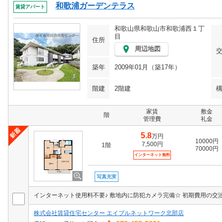
和歌浦ガーデンテラス
賃貸アパート
和歌山県和歌山市和歌浦西１丁
目
住所
周辺地図
築年
2009年01月（築17年）
階建
2階建
家賃
敷金
階
管理費
礼金
5.8
万円
10000円
7,500円
1階
70000円
インターネット無料
写真充実
インターネット使用料不要♪ 敷地内に防犯カメラ完備☆ 初期費用の交
株式会社賃貸住宅センター エイブルネットワーク北部店