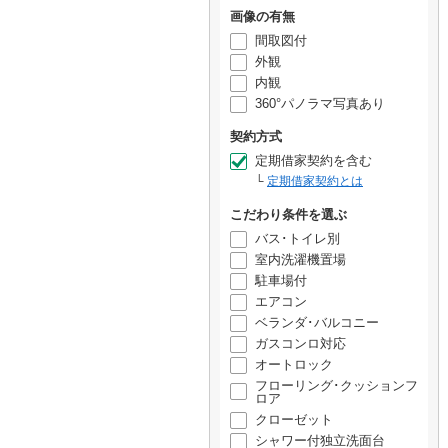
画像の有無
間取図付
外観
内観
360°パノラマ写真あり
契約方式
定期借家契約を含む
定期借家契約とは
こだわり条件を選ぶ
バス･トイレ別
室内洗濯機置場
駐車場付
エアコン
ベランダ･バルコニー
ガスコンロ対応
オートロック
フローリング･クッションフ
ロア
クローゼット
シャワー付独立洗面台