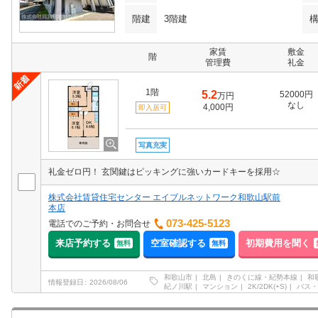
階建
3階建
家賃
敷金
階
管理費
礼金
1階
5.2
52000円
万円
なし
4,000円
即入居可
写真充実
礼金ゼロ円！ 玄関鍵はピッキングに強いカードキーを採用☆
株式会社賃貸住宅センター エイブルネットワーク和歌山駅前
本店
073-425-5123
電話でのご予約・お問合せ
来店予約する
空室確認する
初期費用を聞く
無料
無料
和歌山市
北島
きのくに線・紀勢本線
和
情報登録日
2026/08/06
紀ノ川駅
マンション
2K/2DK(+S)
バス・