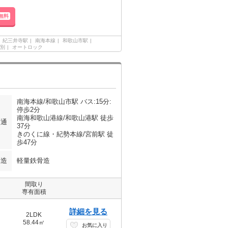
無料
紀三井寺駅
南海本線
和歌山市駅
別
オートロック
南海本線/和歌山市駅 バス:15分:
停歩2分
南海和歌山港線/和歌山港駅 徒歩
交通
37分
きのくに線・紀勢本線/宮前駅 徒
歩47分
構造
軽量鉄骨造
間取り
専有面積
詳細を見る
2LDK
58.44㎡
お気に入り