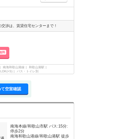
用の交渉は、賃貸住宅センターまで！
無料
南海和歌山港線
和歌山港駅
2LDK(+S)
バス・トイレ別
めて空室確認
南海本線/和歌山市駅 バス:15分:
停歩2分
南海和歌山港線/和歌山港駅 徒歩
交通