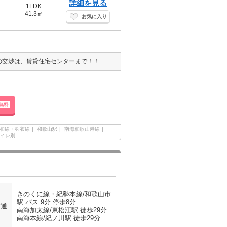
詳細を見る
1LDK
41.3㎡
お気に入り
用の交渉は、賃貸住宅センターまで！！
無料
和線・羽衣線
和歌山駅
南海和歌山港線
イレ別
きのくに線・紀勢本線/和歌山市
駅 バス:9分:停歩8分
交通
南海加太線/東松江駅 徒歩29分
南海本線/紀ノ川駅 徒歩29分