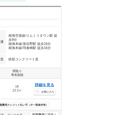
南海空港線/りんくうタウン駅 徒
歩9分
交通
南海本線/泉佐野駅 徒歩16分
南海本線/羽倉崎駅 徒歩16分
構造
鉄筋コンクリート造
間取り
専有面積
詳細を見る
1K
22.2㎡
お気に入り
期費用クレジット払い可（※一部条件有）
洗濯機・冷蔵庫・電子レンジ付。鉄筋コンクリート造りのマンションです。エレベーターあり。オンライン申込相談可。あなたの新生活を応援します。実物を見てお確かめください。オール電化のハイツでエコ生活を。
初期費用に注目！