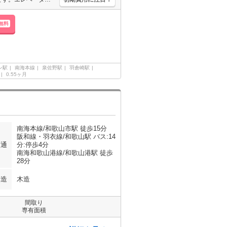
無料
ン駅
南海本線
泉佐野駅
羽倉崎駅
0.55ヶ月
南海本線/和歌山市駅 徒歩15分
阪和線・羽衣線/和歌山駅 バス:14
交通
分:停歩4分
南海和歌山港線/和歌山港駅 徒歩
28分
構造
木造
間取り
専有面積