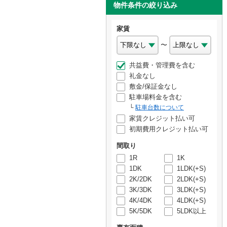
物件条件の絞り込み
家賃
〜
共益費・管理費を含む
礼金なし
敷金/保証金なし
駐車場料金を含む
駐車台数について
家賃クレジット払い可
初期費用クレジット払い可
間取り
1R
1K
1DK
1LDK(+S)
2K/2DK
2LDK(+S)
3K/3DK
3LDK(+S)
4K/4DK
4LDK(+S)
5K/5DK
5LDK以上