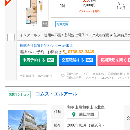
5.3
万円
なし
2,900円
2階
1ヶ月
インターネット無料
写真充実
インターネット使用料不要♪ 玄関錠は電子ロック式を採用★ 初期費
株式会社賃貸住宅センター 岩出店
0736-62-3445
電話でのご予約・お問合せ
来店予約する
空室確認する
初期費用を聞く
無料
無料
和歌山市
上町
南海本線
和歌山市駅
阪
情報登録日
2026/08/06
和歌山港駅
アパート
1LDK(+S)
バス・ト
コムス・エルアール
賃貸マンション
和歌山県和歌山市北島
住所
周辺地図
築年
2006年01月（築20年）