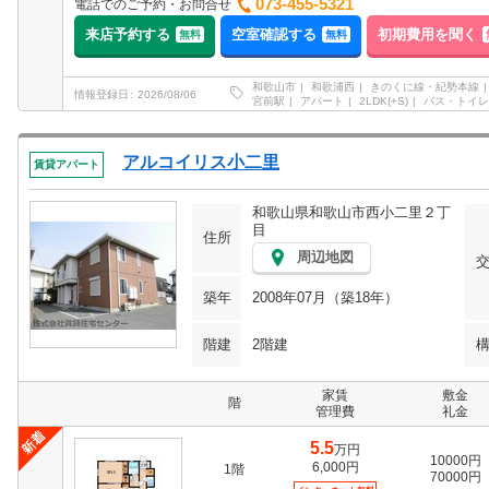
073-455-5321
電話でのご予約・お問合せ
来店予約する
空室確認する
初期費用を聞く
無料
無料
和歌山市
和歌浦西
きのくに線・紀勢本線
情報登録日
2026/08/06
宮前駅
アパート
2LDK(+S)
バス・トイレ
アルコイリス小二里
賃貸アパート
和歌山県和歌山市西小二里２丁
目
住所
周辺地図
築年
2008年07月（築18年）
階建
2階建
家賃
敷金
階
管理費
礼金
5.5
万円
10000円
6,000円
1階
70000円