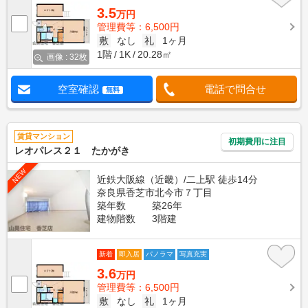
3.5
万円
管理費等：6,500円
敷
なし
礼
1ヶ月
1階
1K
20.28㎡
画像 : 32枚
空室確認
電話で問合せ
無料
賃貸マンション
初期費用に注目
レオパレス２１ たかがき
NEW
近鉄大阪線（近畿）/二上駅 徒歩14分
奈良県香芝市北今市７丁目
築年数
築26年
建物階数
3階建
新着
即入居
パノラマ
写真充実
3.6
万円
管理費等：6,500円
敷
なし
礼
1ヶ月