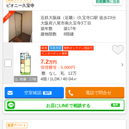
初期費用に注目
ピオニー久宝寺
NEW
近鉄大阪線（近畿）/久宝寺口駅 徒歩23分
大阪府八尾市南久宝寺3丁目
築年数
築17年
建物階数
8階建
新着
写真充実
無料オンライン相談可
インターネット無料
7.2
万円
管理費等：5,000円
敷
なし
礼
12万
4階
1LDK
40.04㎡
画像 : 17枚
空室確認
電話で問合せ
無料
お店にLINEで相談する
無料
賃貸アパート