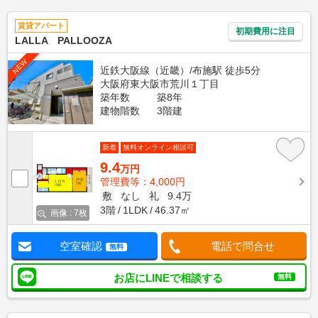
賃貸アパート
初期費用に注目
LALLA PALLOOZA
NEW
近鉄大阪線（近畿）/布施駅 徒歩5分
大阪府東大阪市荒川１丁目
築年数
築8年
建物階数
3階建
新着
無料オンライン相談可
9.4
万円
管理費等：4,000円
敷
なし
礼
9.4万
3階
1LDK
46.37㎡
画像 : 7枚
空室確認
電話で問合せ
無料
お店にLINEで相談する
無料