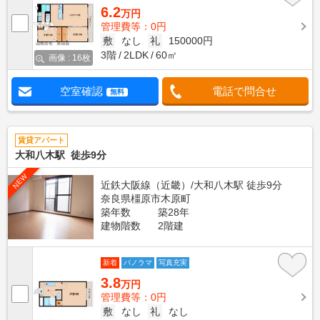
6.2
万円
管理費等：0円
敷
なし
礼
150000円
3階
2LDK
60㎡
画像 : 16枚
空室確認
電話で問合せ
無料
賃貸アパート
大和八木駅 徒歩9分
NEW
近鉄大阪線（近畿）/大和八木駅 徒歩9分
奈良県橿原市木原町
築年数
築28年
建物階数
2階建
新着
パノラマ
写真充実
3.8
万円
管理費等：0円
敷
なし
礼
なし