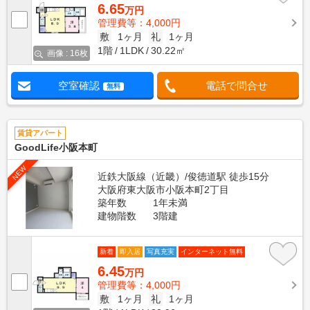
6.65
万円
管理費等：4,000円
敷
1ヶ月
礼
1ヶ月
1階
1LDK
30.22㎡
画像 : 16枚
空室確認
電話で問合せ
無料
賃貸アパート
GoodLife小阪本町
NEW
近鉄大阪線（近畿）/俊徳道駅 徒歩15分
大阪府東大阪市小阪本町2丁目
築年数
1年未満
建物階数
3階建
新着
即入居
写真充実
インターネット無料
6.45
万円
管理費等：4,000円
敷
1ヶ月
礼
1ヶ月