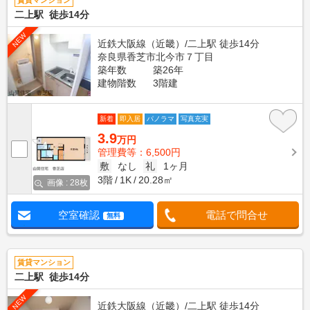
賃貸マンション
二上駅 徒歩14分
NEW
近鉄大阪線（近畿）/二上駅 徒歩14分
奈良県香芝市北今市７丁目
築年数
築26年
建物階数
3階建
新着
即入居
パノラマ
写真充実
3.9
万円
管理費等：6,500円
敷
なし
礼
1ヶ月
3階
1K
20.28㎡
画像 : 28枚
空室確認
電話で問合せ
無料
賃貸マンション
二上駅 徒歩14分
NEW
近鉄大阪線（近畿）/二上駅 徒歩14分