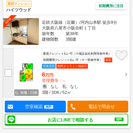
賃貸マンション
初期費用に注目
ハイツウッド
NEW
近鉄大阪線（近畿）/河内山本駅 徒歩9分
大阪府八尾市小阪合町１丁目
築年数
築38年
建物階数
3階建
家賃クレジット払い可（※保証会社利用等条件有）
初期費用クレジット払い可（※一部条件有）
新着
写真充実
無料オンライン相談可
6
万円
管理費等：--
敷
なし
礼
なし
3階
3DK
52㎡
画像 : 23枚
空室確認
電話で問合せ
無料
お店にLINEで相談する
無料