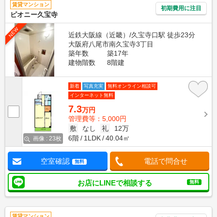
賃貸マンション
初期費用に注目
ピオニー久宝寺
NEW
近鉄大阪線（近畿）/久宝寺口駅 徒歩23分
大阪府八尾市南久宝寺3丁目
築年数
築17年
建物階数
8階建
新着
写真充実
無料オンライン相談可
インターネット無料
7.3
万円
管理費等：5,000円
敷
なし
礼
12万
6階
1LDK
40.04㎡
画像 : 23枚
空室確認
電話で問合せ
無料
お店にLINEで相談する
無料
賃貸マンション