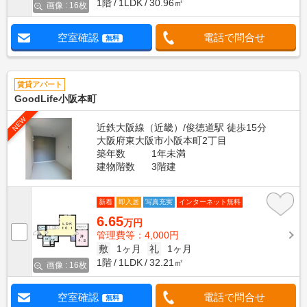
1階
1LDK
30.96㎡
画像 : 16枚
空室確認
電話で問合せ
無料
賃貸アパート
GoodLife小阪本町
NEW
近鉄大阪線（近畿）/俊徳道駅 徒歩15分
大阪府東大阪市小阪本町2丁目
築年数
1年未満
建物階数
3階建
新着
即入居
写真充実
インターネット無料
6.65
万円
管理費等：4,000円
敷
1ヶ月
礼
1ヶ月
1階
1LDK
32.21㎡
画像 : 16枚
空室確認
電話で問合せ
無料