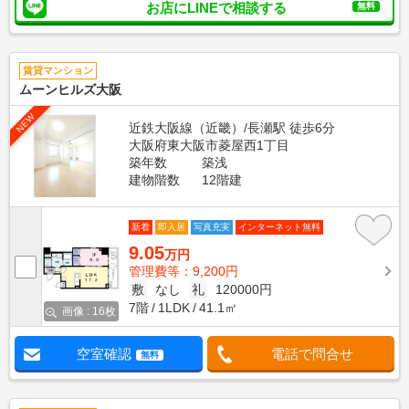
お店にLINEで相談する
無料
賃貸マンション
ムーンヒルズ大阪
NEW
近鉄大阪線（近畿）/長瀬駅 徒歩6分
大阪府東大阪市菱屋西1丁目
築年数
築浅
建物階数
12階建
新着
即入居
写真充実
インターネット無料
9.05
万円
管理費等：9,200円
敷
なし
礼
120000円
7階
1LDK
41.1㎡
画像 : 16枚
空室確認
電話で問合せ
無料