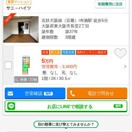
賃貸マンション
初期費用に注目
サニ－ハイツ
NEW
近鉄大阪線（近畿）/布施駅 徒歩5分
大阪府東大阪市長堂2丁目
築年数
築37年
建物階数
3階建
新着
即入居
写真充実
無料オンライン相談可
5
万円
管理費等：3,000円
敷
なし
礼
なし
1階
2K
30.5㎡
画像 : 23枚
空室確認
電話で問合せ
無料
お店にLINEで相談する
無料
別の順番に並び替えてみませんか？