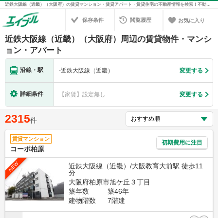
近鉄大阪線（近畿）（大阪府）の賃貸マンション・賃貸アパート・賃貸住宅の不動産情報を検索！不動産賃貸の物件探しは、お部屋探しのエイブル
保存条件
閲覧履歴
お気に入り
近鉄大阪線（近畿）（大阪府）周辺の賃貸物件・マンシ
ョン・アパート
沿線・駅
-
近鉄大阪線（近畿）
変更する
詳細条件
【家賃】設定無し
変更する
2315
件
賃貸マンション
初期費用に注目
コーポ柏原
NEW
近鉄大阪線（近畿）/大阪教育大前駅 徒歩11
分
大阪府柏原市旭ケ丘３丁目
築年数
築46年
建物階数
7階建