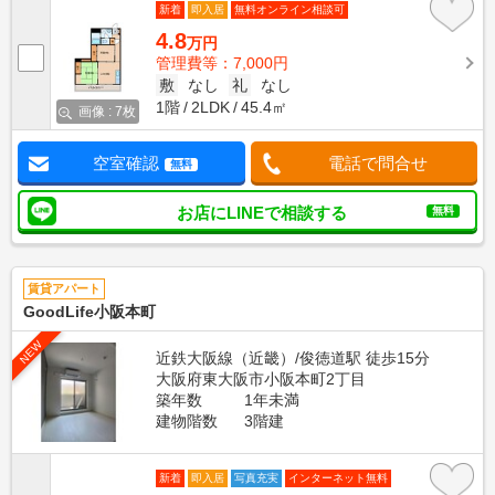
新着
即入居
無料オンライン相談可
4.8
万円
管理費等：7,000円
敷
なし
礼
なし
1階
2LDK
45.4㎡
画像 : 7枚
空室確認
電話で問合せ
無料
お店にLINEで相談する
無料
賃貸アパート
GoodLife小阪本町
NEW
近鉄大阪線（近畿）/俊徳道駅 徒歩15分
大阪府東大阪市小阪本町2丁目
築年数
1年未満
建物階数
3階建
新着
即入居
写真充実
インターネット無料