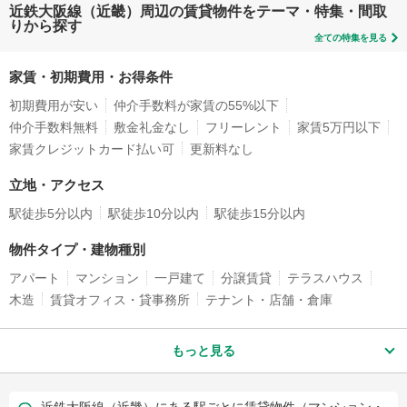
近鉄大阪線（近畿）周辺の賃貸物件をテーマ・特集・間取
りから探す
全ての特集を見る
家賃・初期費用・お得条件
初期費用が安い
仲介手数料が家賃の55%以下
仲介手数料無料
敷金礼金なし
フリーレント
家賃5万円以下
家賃クレジットカード払い可
更新料なし
立地・アクセス
駅徒歩5分以内
駅徒歩10分以内
駅徒歩15分以内
物件タイプ・建物種別
アパート
マンション
一戸建て
分譲賃貸
テラスハウス
木造
賃貸オフィス・貸事務所
テナント・店舗・倉庫
もっと見る
近鉄大阪線（近畿）にある駅ごとに賃貸物件（マンション・