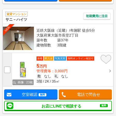
賃貸マンション
初期費用に注目
サニ－ハイツ
NEW
近鉄大阪線（近畿）/布施駅 徒歩5分
大阪府東大阪市長堂2丁目
築年数
築37年
建物階数
3階建
新着
即入居
写真充実
無料オンライン相談可
5
万円
管理費等：3,000円
敷
なし
礼
なし
3階
2K
35㎡
画像 : 23枚
空室確認
電話で問合せ
無料
お店にLINEで相談する
無料