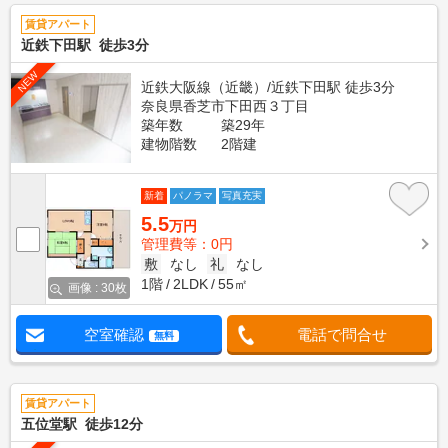
賃貸アパート
近鉄下田駅 徒歩3分
NEW
近鉄大阪線（近畿）/近鉄下田駅 徒歩3分
奈良県香芝市下田西３丁目
築年数
築29年
建物階数
2階建
新着
パノラマ
写真充実
5.5
万円
管理費等：0円
敷
なし
礼
なし
1階
2LDK
55㎡
画像 : 30枚
空室確認
電話で問合せ
無料
賃貸アパート
五位堂駅 徒歩12分