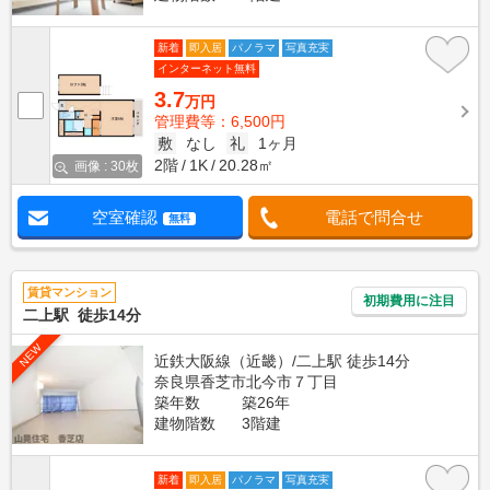
新着
即入居
パノラマ
写真充実
インターネット無料
3.7
万円
管理費等：6,500円
敷
なし
礼
1ヶ月
2階
1K
20.28㎡
画像 : 30枚
空室確認
電話で問合せ
無料
賃貸マンション
初期費用に注目
二上駅 徒歩14分
NEW
近鉄大阪線（近畿）/二上駅 徒歩14分
奈良県香芝市北今市７丁目
築年数
築26年
建物階数
3階建
新着
即入居
パノラマ
写真充実