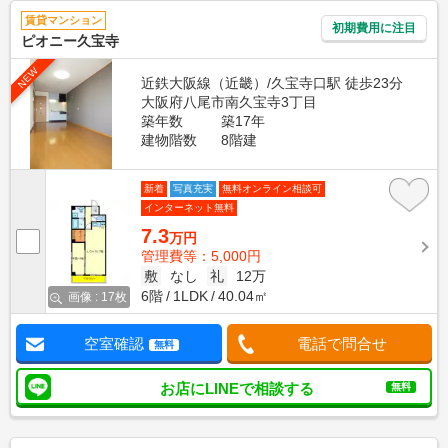
賃貸マンション
初期費用に注目
ピオニー久宝寺
NEW
近鉄大阪線（近畿）/久宝寺口駅 徒歩23分
大阪府八尾市南久宝寺3丁目
築年数
築17年
建物階数
8階建
新着
写真充実
無料オンライン相談可
インターネット無料
7.3
万円
管理費等：5,000円
敷
なし
礼
12万
6階
1LDK
40.04㎡
画像 : 17枚
空室確認
電話で問合せ
無料
お店にLINEで相談する
無料