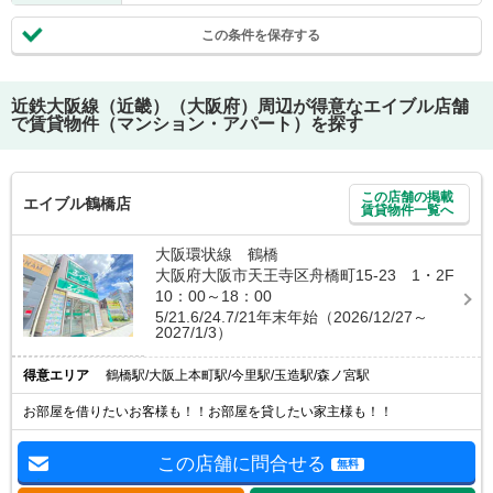
この条件を保存する
近鉄大阪線（近畿）（大阪府）
周辺が得意なエイブル店舗
で賃貸物件（マンション・アパート）を探す
この店舗の掲載
エイブル鶴橋店
賃貸物件一覧へ
大阪環状線 鶴橋
大阪府大阪市天王寺区舟橋町15-23 1・2F
10：00～18：00
5/21.6/24.7/21年末年始（2026/12/27～
2027/1/3）
得意エリア
鶴橋駅/大阪上本町駅/今里駅/玉造駅/森ノ宮駅
お部屋を借りたいお客様も！！お部屋を貸したい家主様も！！
この店舗に問合せる
無料