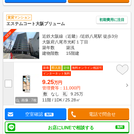
賃貸マンション
初期費用に注目
エステムコート大阪プリューム
NEW
近鉄大阪線（近畿）/近鉄八尾駅 徒歩3分
大阪府八尾市光町１丁目
築年数
築浅
建物階数
15階建
新着
即入居
定借
無料オンライン相談可
インターネット無料
9.25
万円
管理費等：11,000円
敷
なし
礼
9.25万
11階
1DK
25.28㎡
画像 : 7枚
空室確認
電話で問合せ
無料
お店にLINEで相談する
無料