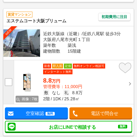
賃貸マンション
初期費用に注目
エステムコート大阪プリューム
NEW
近鉄大阪線（近畿）/近鉄八尾駅 徒歩3分
大阪府八尾市光町１丁目
築年数
築浅
建物階数
15階建
新着
即入居
定借
無料オンライン相談可
インターネット無料
8.8
万円
管理費等：11,000円
敷
なし
礼
8.8万
2階
1DK
25.28㎡
画像 : 7枚
空室確認
電話で問合せ
無料
お店にLINEで相談する
無料