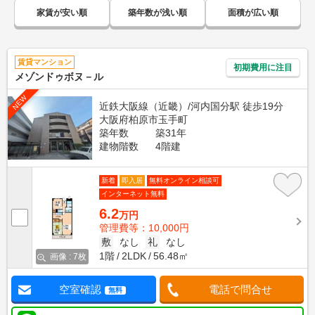
家賃が安い順
築年数が浅い順
面積が広い順
賃貸マンション
初期費用に注目
メゾンドゥボヌ－ル
NEW
近鉄大阪線（近畿）/河内国分駅 徒歩19分
大阪府柏原市玉手町
築年数
築31年
建物階数
4階建
新着
即入居
無料オンライン相談可
インターネット無料
6.2
万円
管理費等：10,000円
敷
なし
礼
なし
1階
2LDK
56.48㎡
画像 : 7枚
空室確認
電話で問合せ
無料