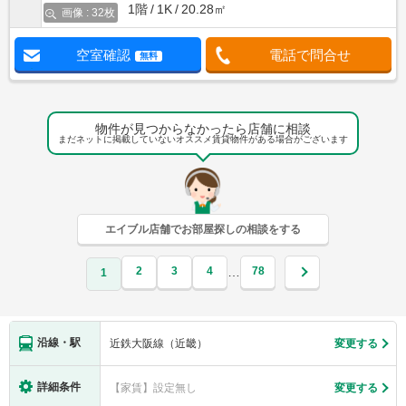
1階
1K
20.28㎡
画像 : 32枚
空室確認
電話で問合せ
無料
物件が見つからなかったら店舗に相談
まだネットに掲載していないオススメ賃貸物件がある場合がございます
エイブル店舗でお部屋探しの相談をする
2
3
4
78
…
1
沿線・駅
近鉄大阪線（近畿）
変更する
詳細条件
【家賃】設定無し
変更する