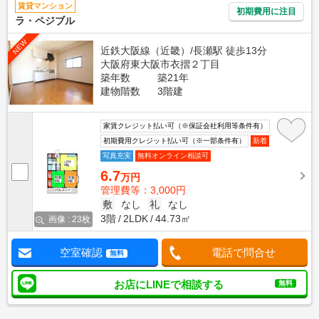
賃貸マンション
初期費用に注目
ラ・ペジブル
NEW
近鉄大阪線（近畿）/長瀬駅 徒歩13分
大阪府東大阪市衣摺２丁目
築年数
築21年
建物階数
3階建
家賃クレジット払い可（※保証会社利用等条件有）
初期費用クレジット払い可（※一部条件有）
新着
写真充実
無料オンライン相談可
6.7
万円
管理費等：3,000円
敷
なし
礼
なし
3階
2LDK
44.73㎡
画像 : 23枚
空室確認
電話で問合せ
無料
お店にLINEで相談する
無料