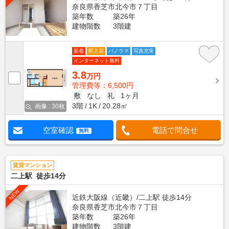
奈良県香芝市北今市７丁目
築年数
築26年
建物階数
3階建
新着
即入居
パノラマ
写真充実
インターネット無料
3.8
万円
管理費等：6,500円
敷
なし
礼
1ヶ月
3階
1K
20.28㎡
画像 : 30枚
空室確認
電話で問合せ
無料
賃貸マンション
二上駅 徒歩14分
NEW
近鉄大阪線（近畿）/二上駅 徒歩14分
奈良県香芝市北今市７丁目
築年数
築26年
建物階数
3階建