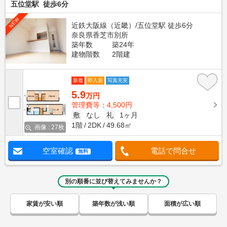
五位堂駅 徒歩6分
NEW
近鉄大阪線（近畿）/五位堂駅 徒歩6分
奈良県香芝市別所
築年数
築24年
建物階数
2階建
新着
即入居
写真充実
5.9
万円
管理費等：4,500円
敷
なし
礼
1ヶ月
1階
2DK
49.68㎡
画像 : 27枚
空室確認
電話で問合せ
無料
別の順番に並び替えてみませんか？
家賃が安い順
築年数が浅い順
面積が広い順