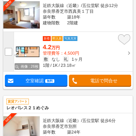
NEW
近鉄大阪線（近畿）/五位堂駅 徒歩12分
奈良県香芝市西真美１丁目
築年数
築18年
建物階数
2階建
新着
即入居
写真充実
4.2
万円
管理費等：4,500円
敷
なし
礼
1ヶ月
1階
1K
23.18㎡
画像 : 26枚
空室確認
電話で問合せ
無料
賃貸アパート
レオパレス２１めぐみ
NEW
近鉄大阪線（近畿）/五位堂駅 徒歩6分
奈良県香芝市別所
築年数
築24年