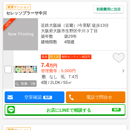
賃貸マンション
初期費用に注目
セレッソプラーサ中川
NEW
近鉄大阪線（近畿）/今里駅 徒歩13分
大阪府大阪市生野区中川３丁目
築年数
築29年
建物階数
4階建
新着
即入居
無料オンライン相談可
7.4
万円
管理費等：5,000円
敷
なし
礼
7.4万
4階
2LDK
55㎡
画像 : 1枚
空室確認
電話で問合せ
無料
お店にLINEで相談する
無料