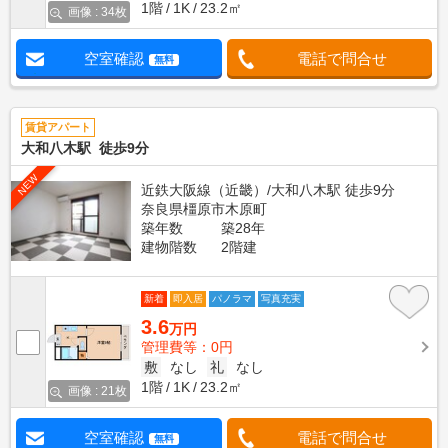
1階
1K
23.2㎡
画像 : 34枚
空室確認
電話で問合せ
無料
賃貸アパート
大和八木駅 徒歩9分
NEW
近鉄大阪線（近畿）/大和八木駅 徒歩9分
奈良県橿原市木原町
築年数
築28年
建物階数
2階建
新着
即入居
パノラマ
写真充実
3.6
万円
管理費等：0円
敷
なし
礼
なし
1階
1K
23.2㎡
画像 : 21枚
空室確認
電話で問合せ
無料