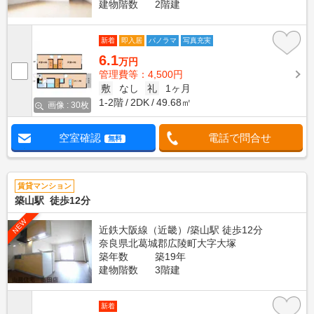
建物階数
2階建
新着
即入居
パノラマ
写真充実
6.1
万円
管理費等：4,500円
敷
なし
礼
1ヶ月
1-2階
2DK
49.68㎡
画像 : 30枚
空室確認
電話で問合せ
無料
賃貸マンション
築山駅 徒歩12分
NEW
近鉄大阪線（近畿）/築山駅 徒歩12分
奈良県北葛城郡広陵町大字大塚
築年数
築19年
建物階数
3階建
新着