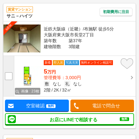
賃貸マンション
初期費用に注目
サニ－ハイツ
NEW
近鉄大阪線（近畿）/布施駅 徒歩5分
大阪府東大阪市長堂2丁目
築年数
築37年
建物階数
3階建
新着
即入居
写真充実
無料オンライン相談可
5
万円
管理費等：3,000円
敷
なし
礼
なし
2階
2K
32㎡
画像 : 23枚
空室確認
電話で問合せ
無料
お店にLINEで相談する
無料