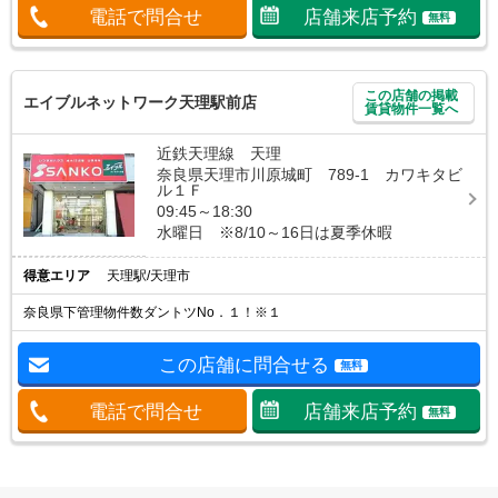
電話で問合せ
店舗来店予約
無料
この店舗の掲載
エイブルネットワーク天理駅前店
賃貸物件一覧へ
近鉄天理線 天理
奈良県天理市川原城町 789-1 カワキタビ
ル１Ｆ
09:45～18:30
水曜日 ※8/10～16日は夏季休暇
得意エリア
天理駅/天理市
奈良県下管理物件数ダントツNo．１！※１
この店舗に問合せる
無料
電話で問合せ
店舗来店予約
無料