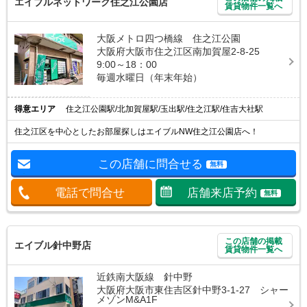
エイブルネットワーク住之江公園店
賃貸物件一覧へ
大阪メトロ四つ橋線 住之江公園
大阪府大阪市住之江区南加賀屋2-8-25
9:00～18：00
毎週水曜日（年末年始）
得意エリア
住之江公園駅/北加賀屋駅/玉出駅/住之江駅/住吉大社駅
住之江区を中心としたお部屋探しはエイブルNW住之江公園店へ！
この店舗に問合せる
無料
電話で問合せ
店舗来店予約
無料
この店舗の掲載
エイブル針中野店
賃貸物件一覧へ
近鉄南大阪線 針中野
大阪府大阪市東住吉区針中野3-1-27 シャー
メゾンM&A1F