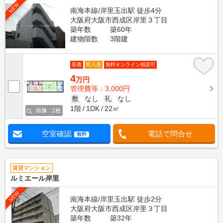
NEW
南海本線/岸里玉出駅 徒歩4分
大阪府大阪市西成区岸里３丁目
築年数
築60年
建物階数
3階建
新着
即入居
無料オンライン相談可
4
万円
管理費等：3,000円
敷
なし
礼
なし
1階
1DK
22㎡
画像 : 2枚
空室確認
電話で問合せ
無料
賃貸マンション
ルミエール岸里
NEW
南海本線/岸里玉出駅 徒歩2分
大阪府大阪市西成区岸里３丁目
築年数
築32年