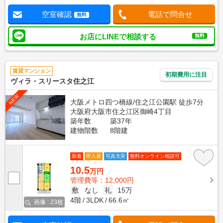
空室確認
電話で問合せ
無料
お店にLINEで相談する
無料
賃貸マンション
初期費用に注目
ヴィラ・スリースタ住之江
NEW
大阪メトロ四つ橋線/住之江公園駅 徒歩7分
大阪府大阪市住之江区御崎4丁目
築年数
築37年
建物階数
8階建
新着
即入居
写真充実
無料オンライン相談可
10.5
万円
管理費等：12,000円
敷
なし
礼
15万
4階
3LDK
66.6㎡
画像 : 23枚