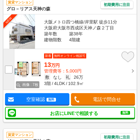
賃貸マンション
初期費用に注目
グロ－リアス天神の森
NEW
大阪メトロ四つ橋線/岸里駅 徒歩11分
大阪府大阪市西成区天神ノ森２丁目
築年数
築38年
建物階数
4階建
新着
無料オンライン相談可
13
万円
管理費等：5,000円
敷
なし
礼
26万
3階
4LDK
102.9㎡
画像 : 7枚
空室確認
電話で問合せ
無料
お店にLINEで相談する
無料
賃貸マンション
初期費用に注目