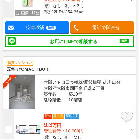
敷
なし
礼
8.2万
3階
2LDK
54.36㎡
画像 : 17枚
空室確認
電話で問合せ
無料
お店にLINEで相談する
無料
賃貸マンション
匠空KYOMACHIBORI
NEW
大阪メトロ四つ橋線/肥後橋駅 徒歩10分
大阪府大阪市西区京町堀２丁目
築年数
築19年
建物階数
10階建
新着
即入居
写真充実
9.3
万円
管理費等：10,000円
敷
なし
礼
なし