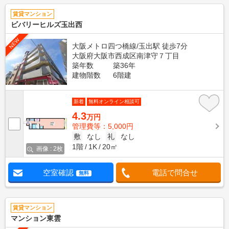
賃貸マンション
ビバリーヒルズ玉出西
NEW
大阪メトロ四つ橋線/玉出駅 徒歩7分
大阪府大阪市西成区南津守７丁目
築年数
築36年
建物階数
6階建
新着
無料オンライン相談可
4.3
万円
管理費等：5,000円
敷
なし
礼
なし
1階
1K
20㎡
画像 : 2枚
空室確認
電話で問合せ
無料
賃貸マンション
マンション東雲