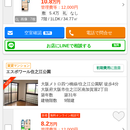
10.8
万円
管理費等：12,000円
敷
5.4万
礼
なし
7階
1LDK
34.77㎡
画像 : 7枚
空室確認
電話で問合せ
無料
お店にLINEで相談する
無料
賃貸マンション
初期費用に注目
エスポワール住之江公園
NEW
大阪メトロ四つ橋線/住之江公園駅 徒歩4分
大阪府大阪市住之江区南加賀屋2丁目
築年数
築31年
建物階数
9階建
新着
無料オンライン相談可
8.2
万円
管理費等：12,000円