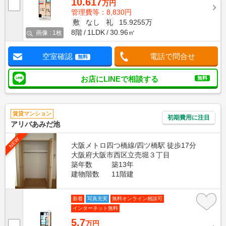
10.617
万円
管理費等：8,830円
敷
なし
礼
15.9255万
8階
1LDK
30.96㎡
画像 : 1枚
空室確認
電話で問合せ
無料
お店にLINEで相談する
無料
賃貸マンション
初期費用に注目
アリバあみだ池
NEW
大阪メトロ四つ橋線/四ツ橋駅 徒歩17分
大阪府大阪市西区立売堀３丁目
築年数
築13年
建物階数
11階建
新着
写真充実
無料オンライン相談可
インターネット無料
5.7
万円