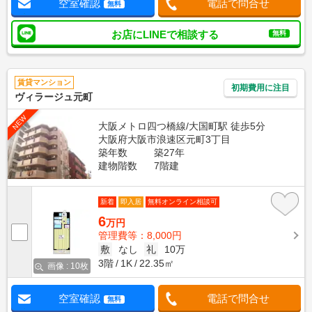
空室確認
電話で問合せ
無料
お店にLINEで相談する
無料
賃貸マンション
初期費用に注目
ヴィラージュ元町
NEW
大阪メトロ四つ橋線/大国町駅 徒歩5分
大阪府大阪市浪速区元町3丁目
築年数
築27年
建物階数
7階建
新着
即入居
無料オンライン相談可
6
万円
管理費等：8,000円
敷
なし
礼
10万
3階
1K
22.35㎡
画像 : 10枚
空室確認
電話で問合せ
無料