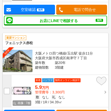
空室確認
電話で問合せ
無料
お店にLINEで相談する
無料
賃貸マンション
フェニックス赤松
NEW
大阪メトロ四つ橋線/玉出駅 徒歩11分
大阪府大阪市西成区南津守７丁目
築年数
築20年
建物階数
3階建
新着
パノラマ
無料オンライン相談可
5.9
万円
管理費等：3,300円
敷
なし
礼
なし
3階
1R
34.39㎡
画像 : 7枚