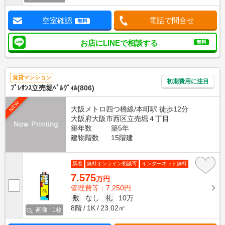
空室確認
電話で問合せ
無料
お店にLINEで相談する
無料
賃貸マンション
初期費用に注目
ﾌﾟﾚｻﾝｽ立売堀ﾍﾞﾙｳﾞｨﾙ(806)
NEW
大阪メトロ四つ橋線/本町駅 徒歩12分
大阪府大阪市西区立売堀４丁目
築年数
築5年
建物階数
15階建
新着
無料オンライン相談可
インターネット無料
7.575
万円
管理費等：7,250円
敷
なし
礼
10万
8階
1K
23.02㎡
画像 : 1枚