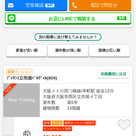
空室確認
電話で問合せ
無料
お店にLINEで相談する
無料
別の順番に並び替えてみませんか？
家賃が安い順
築年数が浅い順
面積が広い順
賃貸マンション
初期費用に注目
ﾌﾟﾚｻﾝｽ立売堀ﾍﾞﾙｳﾞｨﾙ(804)
NEW
大阪メトロ四つ橋線/本町駅 徒歩12分
大阪府大阪市西区立売堀４丁目
築年数
築5年
建物階数
15階建
新着
即入居
無料オンライン相談可
インターネット無料