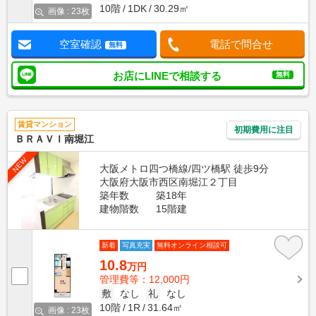
10階
1DK
30.29㎡
画像 : 23枚
空室確認
電話で問合せ
無料
お店にLINEで相談する
無料
賃貸マンション
初期費用に注目
ＢＲＡＶＩ南堀江
NEW
大阪メトロ四つ橋線/四ツ橋駅 徒歩9分
大阪府大阪市西区南堀江２丁目
築年数
築18年
建物階数
15階建
新着
写真充実
無料オンライン相談可
10.8
万円
管理費等：12,000円
敷
なし
礼
なし
10階
1R
31.64㎡
画像 : 23枚