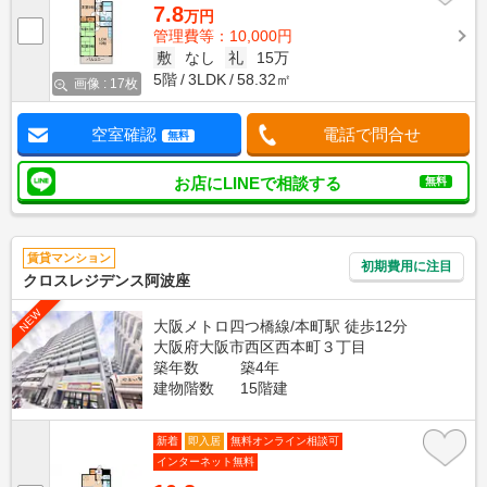
7.8
万円
管理費等：10,000円
敷
なし
礼
15万
5階
3LDK
58.32㎡
画像 : 17枚
空室確認
電話で問合せ
無料
お店にLINEで相談する
無料
賃貸マンション
初期費用に注目
クロスレジデンス阿波座
NEW
大阪メトロ四つ橋線/本町駅 徒歩12分
大阪府大阪市西区西本町３丁目
築年数
築4年
建物階数
15階建
新着
即入居
無料オンライン相談可
インターネット無料