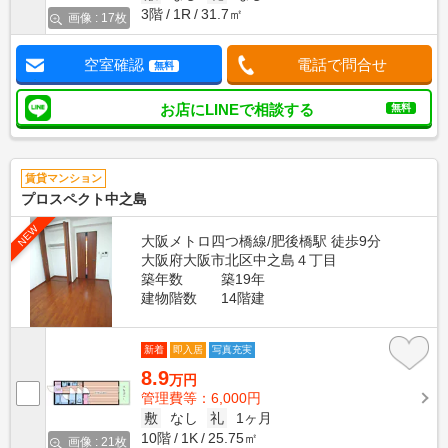
3階
1R
31.7㎡
画像 : 17枚
空室確認
電話で問合せ
無料
お店にLINEで相談する
無料
賃貸マンション
プロスペクト中之島
NEW
大阪メトロ四つ橋線/肥後橋駅 徒歩9分
大阪府大阪市北区中之島４丁目
築年数
築19年
建物階数
14階建
新着
即入居
写真充実
8.9
万円
管理費等：6,000円
敷
なし
礼
1ヶ月
10階
1K
25.75㎡
画像 : 21枚