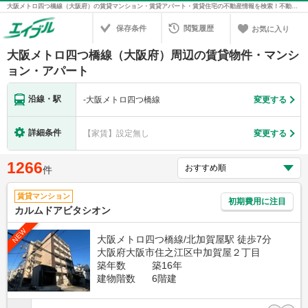
大阪メトロ四つ橋線（大阪府）の賃貸マンション・賃貸アパート・賃貸住宅の不動産情報を検索！不動産賃貸の物件探しは、お部屋探しのエイブル
保存条件
閲覧履歴
お気に入り
大阪メトロ四つ橋線（大阪府）周辺の賃貸物件・マンシ
ョン・アパート
沿線・駅
-
大阪メトロ四つ橋線
変更する
詳細条件
【家賃】設定無し
変更する
1266
件
賃貸マンション
初期費用に注目
カルムドアビタシオン
NEW
大阪メトロ四つ橋線/北加賀屋駅 徒歩7分
大阪府大阪市住之江区中加賀屋２丁目
築年数
築16年
建物階数
6階建