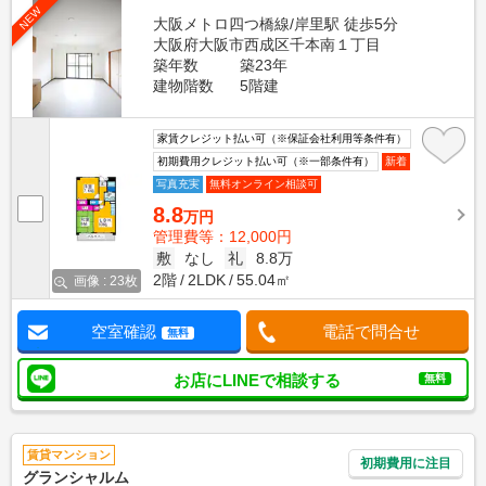
NEW
大阪メトロ四つ橋線/岸里駅 徒歩5分
大阪府大阪市西成区千本南１丁目
築年数
築23年
建物階数
5階建
家賃クレジット払い可（※保証会社利用等条件有）
初期費用クレジット払い可（※一部条件有）
新着
写真充実
無料オンライン相談可
8.8
万円
管理費等：12,000円
敷
なし
礼
8.8万
2階
2LDK
55.04㎡
画像 : 23枚
空室確認
電話で問合せ
無料
お店にLINEで相談する
無料
賃貸マンション
初期費用に注目
グランシャルム