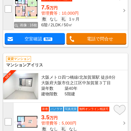
7.5
万円
管理費等：10,000円
敷
なし
礼
1ヶ月
6階
2LDK
50㎡
画像 : 16枚
空室確認
電話で問合せ
無料
賃貸マンション
マンションアイリス
NEW
大阪メトロ四つ橋線/北加賀屋駅 徒歩8分
大阪府大阪市住之江区中加賀屋３丁目
築年数
築40年
建物階数
5階建
新着
パノラマ
写真充実
無料オンライン相談可
3.5
万円
管理費等：5,000円
敷
なし
礼
なし