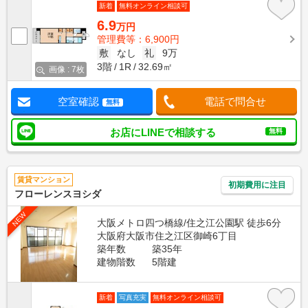
新着
無料オンライン相談可
6.9
万円
管理費等：6,900円
敷
なし
礼
9万
3階
1R
32.69㎡
画像 : 7枚
空室確認
電話で問合せ
無料
お店にLINEで相談する
無料
賃貸マンション
初期費用に注目
フローレンスヨシダ
NEW
大阪メトロ四つ橋線/住之江公園駅 徒歩6分
大阪府大阪市住之江区御崎6丁目
築年数
築35年
建物階数
5階建
新着
写真充実
無料オンライン相談可