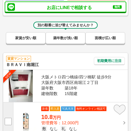
お店にLINEで相談する
無料
別の順番に並び替えてみませんか？
家賃が安い順
築年数が浅い順
面積が広い順
賃貸マンション
初期費用に注目
ＢＲＡＶＩ南堀江
NEW
大阪メトロ四つ橋線/四ツ橋駅 徒歩9分
大阪府大阪市西区南堀江２丁目
築年数
築18年
建物階数
15階建
新着
即入居
写真充実
無料オンライン相談可
10.8
万円
管理費等：12,000円
敷
なし
礼
なし