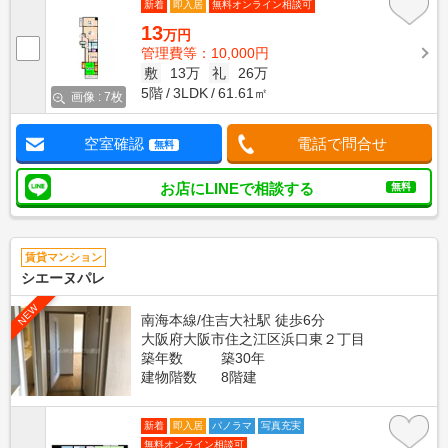
新着
即入居
無料オンライン相談可
13
万円
管理費等：10,000円
敷
13万
礼
26万
5階
3LDK
61.61㎡
画像 : 7枚
空室確認
電話で問合せ
無料
お店にLINEで相談する
無料
賃貸マンション
シエーヌパレ
NEW
南海本線/住吉大社駅 徒歩6分
大阪府大阪市住之江区浜口東２丁目
築年数
築30年
建物階数
8階建
新着
即入居
パノラマ
写真充実
無料オンライン相談可