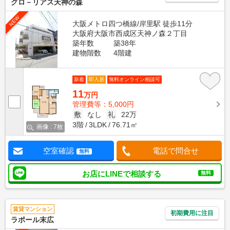
グロ－リアス天神の森
NEW
大阪メトロ四つ橋線/岸里駅 徒歩11分
大阪府大阪市西成区天神ノ森２丁目
築年数
築38年
建物階数
4階建
新着
即入居
無料オンライン相談可
11
万円
管理費等：5,000円
敷
なし
礼
22万
3階
3LDK
76.71㎡
画像 : 7枚
空室確認
電話で問合せ
無料
お店にLINEで相談する
無料
賃貸マンション
初期費用に注目
ラポール末広