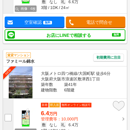
敷
なし
礼
6.6万
3階
1DK
24㎡
画像 : 4枚
空室確認
電話で問合せ
無料
お店にLINEで相談する
無料
賃貸マンション
初期費用に注目
ファミール錦水
NEW
大阪メトロ四つ橋線/大国町駅 徒歩6分
大阪府大阪市浪速区敷津西1丁目
築年数
築41年
建物階数
6階建
新着
即入居
無料オンライン相談可
6.4
万円
管理費等：10,000円
敷
なし
礼
6.4万