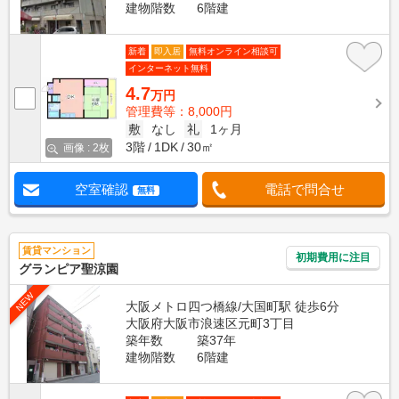
建物階数
6階建
新着
即入居
無料オンライン相談可
インターネット無料
4.7
万円
管理費等：8,000円
敷
なし
礼
1ヶ月
3階
1DK
30㎡
画像 : 2枚
空室確認
電話で問合せ
無料
賃貸マンション
初期費用に注目
グランピア聖涼園
NEW
大阪メトロ四つ橋線/大国町駅 徒歩6分
大阪府大阪市浪速区元町3丁目
築年数
築37年
建物階数
6階建