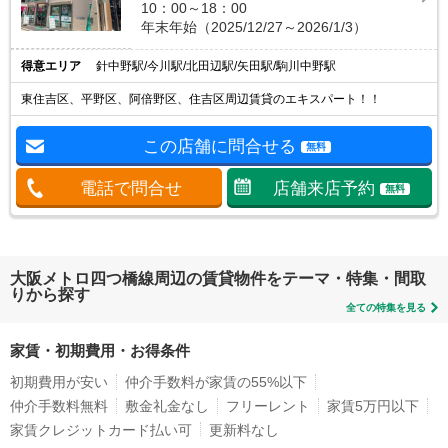
10：00～18：00
年末年始（2025/12/27～2026/1/3）
得意エリア
針中野駅/今川駅/北田辺駅/矢田駅/駒川中野駅
東住吉区、平野区、阿倍野区、住吉区周辺賃貸のエキスパート！！
この店舗に問合せる
無料
電話で問合せ
店舗来店予約
無料
大阪メトロ四つ橋線周辺の賃貸物件をテーマ・特集・間取
りから探す
全ての特集を見る
家賃・初期費用・お得条件
初期費用が安い
仲介手数料が家賃の55%以下
仲介手数料無料
敷金礼金なし
フリーレント
家賃5万円以下
家賃クレジットカード払い可
更新料なし