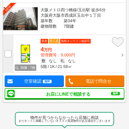
NEW
大阪メトロ四つ橋線/玉出駅 徒歩6分
大阪府大阪市西成区玉出中１丁目
築年数
築34年
建物階数
7階建
新着
即入居
無料オンライン相談可
4
万円
管理費等：9,000円
敷
なし
礼
なし
5階
1K
21.58㎡
画像 : 7枚
空室確認
電話で問合せ
無料
お店にLINEで相談する
無料
物件が見つからなかったら店舗に相談
まだネットに掲載していないオススメ賃貸物件がある場合がございます