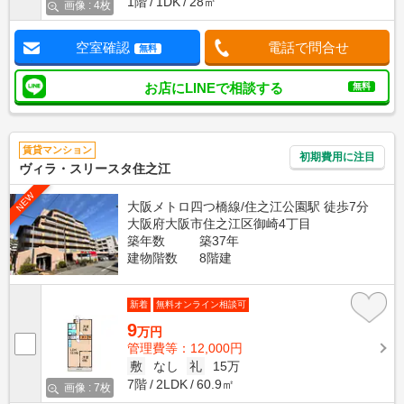
1階
1DK
28㎡
画像 : 4枚
空室確認
電話で問合せ
無料
お店にLINEで相談する
無料
賃貸マンション
初期費用に注目
ヴィラ・スリースタ住之江
NEW
大阪メトロ四つ橋線/住之江公園駅 徒歩7分
大阪府大阪市住之江区御崎4丁目
築年数
築37年
建物階数
8階建
新着
無料オンライン相談可
9
万円
管理費等：12,000円
敷
なし
礼
15万
7階
2LDK
60.9㎡
画像 : 7枚