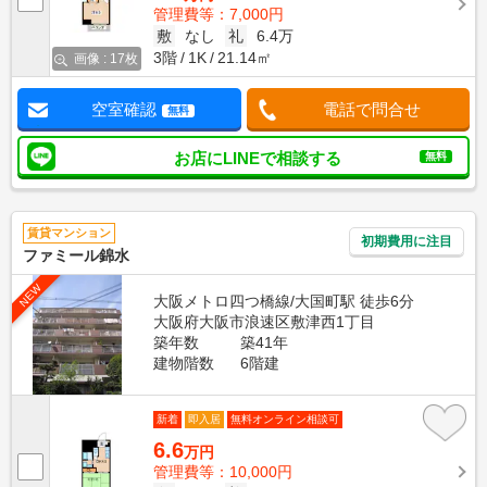
管理費等：7,000円
敷
なし
礼
6.4万
3階
1K
21.14㎡
画像 : 17枚
空室確認
電話で問合せ
無料
お店にLINEで相談する
無料
賃貸マンション
初期費用に注目
ファミール錦水
NEW
大阪メトロ四つ橋線/大国町駅 徒歩6分
大阪府大阪市浪速区敷津西1丁目
築年数
築41年
建物階数
6階建
新着
即入居
無料オンライン相談可
6.6
万円
管理費等：10,000円