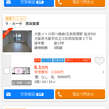
空室確認
電話で問合せ
無料
賃貸マンション
ラ・カーサ 西加賀屋
NEW
大阪メトロ四つ橋線/北加賀屋駅 徒歩9分
大阪府大阪市住之江区西加賀屋３丁目
築年数
築13年
建物階数
3階建
新着
パノラマ
写真充実
無料オンライン相談可
6.1
万円
管理費等：3,500円
敷
なし
礼
90000円
2階
1K
31㎡
画像 : 11枚
空室確認
電話で問合せ
無料