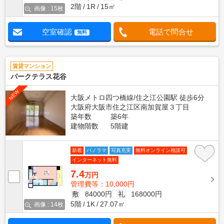
2階
1R
15㎡
画像 : 15枚
空室確認
電話で問合せ
無料
賃貸マンション
パークテラス花谷
NEW
大阪メトロ四つ橋線/住之江公園駅 徒歩6分
大阪府大阪市住之江区南加賀屋３丁目
築年数
築6年
建物階数
5階建
新着
パノラマ
写真充実
無料オンライン相談可
インターネット無料
7.4
万円
管理費等：10,000円
敷
84000円
礼
168000円
5階
1K
27.07㎡
画像 : 14枚