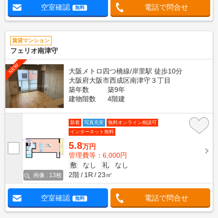
空室確認
電話で問合せ
無料
賃貸マンション
フェリオ南津守
NEW
大阪メトロ四つ橋線/岸里駅 徒歩10分
大阪府大阪市西成区南津守３丁目
築年数
築9年
建物階数
4階建
新着
写真充実
無料オンライン相談可
インターネット無料
5.8
万円
管理費等：6,000円
敷
なし
礼
なし
2階
1R
23㎡
画像 : 13枚
空室確認
電話で問合せ
無料