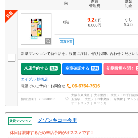
家賃
敷金
階
管理費
礼金
9.2
なし
万円
8階
9.2万
8,000円
写真充実
新築マンションで新生活を。設備に注目。ぜひお問い合わせください!
来店予約する
空室確認する
初期費用を聞く
無料
無料
エイブル 鶴橋店
06-6764-7616
電話でのご予約・お問合せ
大阪市東成区
大今里西
大阪メトロ千日前
玉造駅
大阪メトロ中央線
緑橋駅
マンシ
情報登録日
2026/08/06
オートロック
0.55ヶ月
メゾンキコー今里
賃貸マンション
休日は混雑するため来店予約がオススメです！