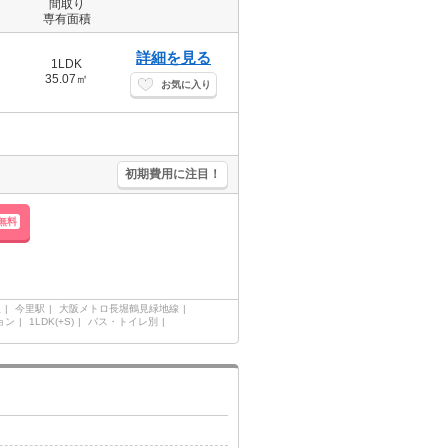
間取り
専有面積
詳細を見る
1LDK
35.07㎡
お気に入り
。
初期費用に注目！
無料
線
今里駅
大阪メトロ長堀鶴見緑地線
ョン
1LDK(+S)
バス・トイレ別