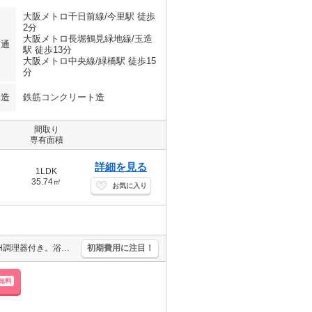
大阪メトロ千日前線/今里駅 徒歩
2分
大阪メトロ長堀鶴見緑地線/玉造
交通
駅 徒歩13分
大阪メトロ中央線/緑橋駅 徒歩15
分
構造
鉄筋コンクリート造
間取り
専有面積
詳細を見る
1LDK
35.74㎡
お気に入り
インターネット無料で使い放題。オートロックも完備で安心ですね。IH調理器付き。浴乾。宅配ボックスあり。安心の鉄筋コンクリート造。保証会社加入要(初回35,000円、月額総支払額の1％+899円/月)。
初期費用に注目！
無料