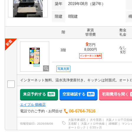
築年
2019年08月（築7年）
階建
8階建
家賃
敷金
階
管理費
礼金
9
万円
なし
8,000円
3階
9万
インターネット無料
写真充実
インターネット無料。温水洗浄便座付き。キッチンは対面式。オート
来店予約する
空室確認する
初期費用を聞く
無料
無料
エイブル 鶴橋店
06-6764-7616
電話でのご予約・お問合せ
大阪市東成区
大今里西
大阪メトロ千日前
玉造駅
大阪メトロ中央線
緑橋駅
マンシ
情報登録日
2026/08/06
オートロック
0.55ヶ月