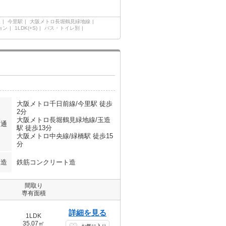
線
今里駅
大阪メトロ長堀鶴見緑地線
ョン
1LDK(+S)
バス・トイレ別
大阪メトロ千日前線/今里駅 徒歩
2分
大阪メトロ長堀鶴見緑地線/玉造
交通
駅 徒歩13分
大阪メトロ中央線/緑橋駅 徒歩15
分
構造
鉄筋コンクリート造
間取り
専有面積
詳細を見る
1LDK
35.07㎡