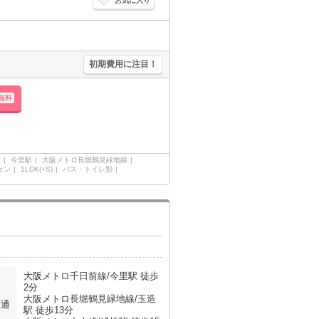
お気に入り
初期費用に注目！
無料
線
今里駅
大阪メトロ長堀鶴見緑地線
ョン
1LDK(+S)
バス・トイレ別
大阪メトロ千日前線/今里駅 徒歩
2分
大阪メトロ長堀鶴見緑地線/玉造
交通
駅 徒歩13分