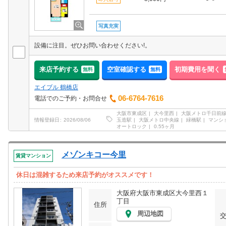
写真充実
設備に注目。ぜひお問い合わせください!。
来店予約する
空室確認する
初期費用を聞く
無料
無料
エイブル 鶴橋店
06-6764-7616
電話でのご予約・お問合せ
大阪市東成区
大今里西
大阪メトロ千日前
玉造駅
大阪メトロ中央線
緑橋駅
マンシ
情報登録日
2026/08/06
オートロック
0.55ヶ月
メゾンキコー今里
賃貸マンション
休日は混雑するため来店予約がオススメです！
大阪府大阪市東成区大今里西１
丁目
住所
周辺地図