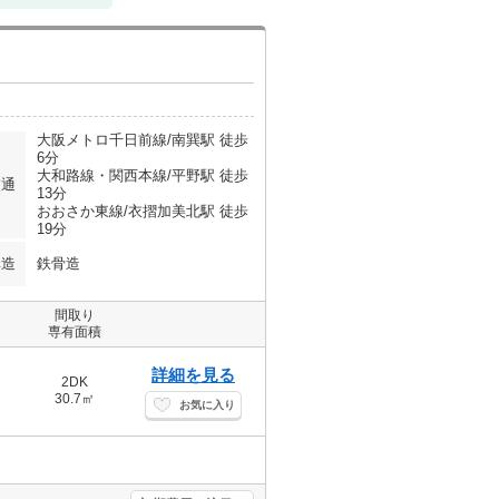
大阪メトロ千日前線/南巽駅 徒歩
6分
大和路線・関西本線/平野駅 徒歩
交通
13分
おおさか東線/衣摺加美北駅 徒歩
19分
構造
鉄骨造
間取り
専有面積
詳細を見る
2DK
30.7㎡
お気に入り