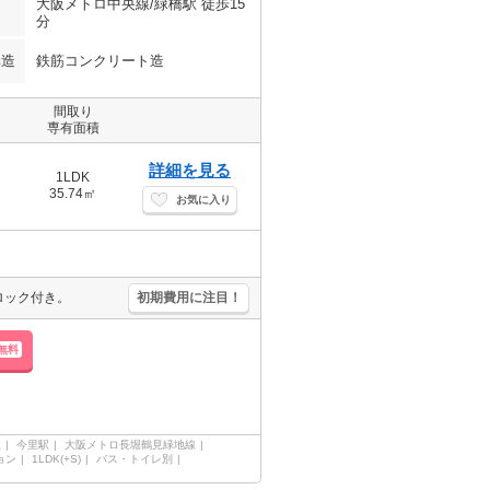
大阪メトロ中央線/緑橋駅 徒歩15
分
構造
鉄筋コンクリート造
間取り
専有面積
詳細を見る
1LDK
35.74㎡
お気に入り
ロック付き。
初期費用に注目！
無料
線
今里駅
大阪メトロ長堀鶴見緑地線
ョン
1LDK(+S)
バス・トイレ別