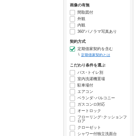
画像の有無
間取図付
外観
内観
360°パノラマ写真あり
契約方式
定期借家契約を含む
定期借家契約とは
こだわり条件を選ぶ
バス･トイレ別
室内洗濯機置場
駐車場付
エアコン
ベランダ･バルコニー
ガスコンロ対応
オートロック
フローリング･クッションフ
ロア
クローゼット
シャワー付独立洗面台