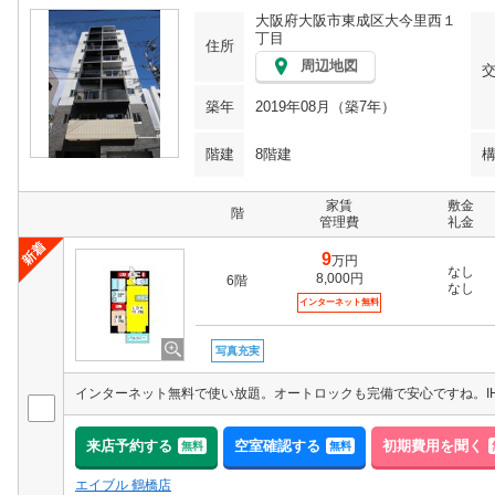
大阪府大阪市東成区大今里西１
丁目
住所
周辺地図
築年
2019年08月（築7年）
階建
8階建
家賃
敷金
階
管理費
礼金
9
万円
なし
8,000円
6階
なし
インターネット無料
写真充実
来店予約する
空室確認する
初期費用を聞く
無料
無料
エイブル 鶴橋店