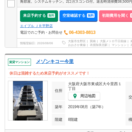
角部屋。システムキッチン。2口ガスコンロ付。退去時清掃費38,500
来店予約する
空室確認する
初期費用を聞く
無料
無料
エイブル ＪＲ平野店
06-4303-8813
電話でのご予約・お問合せ
大阪市生野区
巽南
大阪メトロ千日前線
情報登録日
2026/08/06
おおさか東線
衣摺加美北駅
マンション
メゾンキコー今里
賃貸マンション
休日は混雑するため来店予約がオススメです！
大阪府大阪市東成区大今里西１
丁目
住所
周辺地図
築年
2019年08月（築7年）
階建
8階建