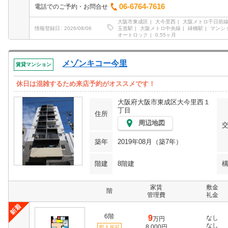
06-6764-7616
電話でのご予約・お問合せ
大阪市東成区
大今里西
大阪メトロ千日前
玉造駅
大阪メトロ中央線
緑橋駅
マンシ
情報登録日
2026/08/06
オートロック
0.55ヶ月
メゾンキコー今里
賃貸マンション
休日は混雑するため来店予約がオススメです！
大阪府大阪市東成区大今里西１
丁目
住所
周辺地図
築年
2019年08月（築7年）
階建
8階建
家賃
敷金
階
管理費
礼金
6階
9
なし
万円
なし
8,000円
即入居可