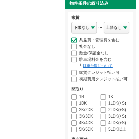
物件条件の絞り込み
家賃
〜
共益費・管理費を含む
礼金なし
敷金/保証金なし
駐車場料金を含む
駐車台数について
家賃クレジット払い可
初期費用クレジット払い可
間取り
1R
1K
1DK
1LDK(+S)
2K/2DK
2LDK(+S)
3K/3DK
3LDK(+S)
4K/4DK
4LDK(+S)
5K/5DK
5LDK以上