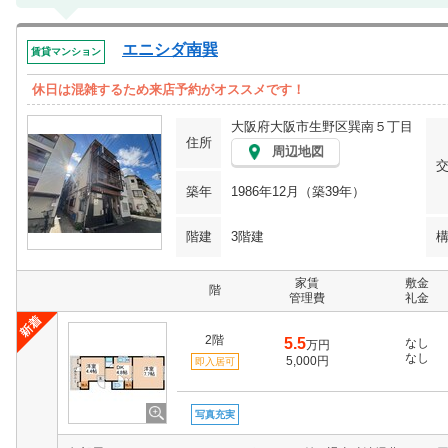
エニシダ南巽
賃貸マンション
休日は混雑するため来店予約がオススメです！
大阪府大阪市生野区巽南５丁目
住所
周辺地図
築年
1986年12月（築39年）
階建
3階建
家賃
敷金
階
管理費
礼金
2階
5.5
なし
万円
なし
5,000円
即入居可
写真充実