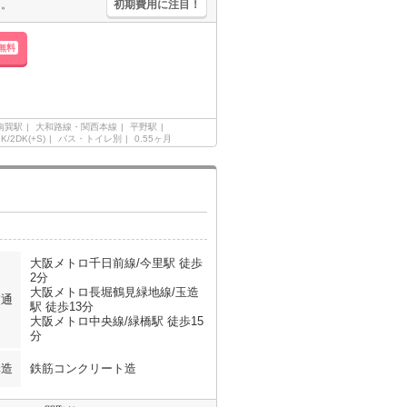
円。
初期費用に注目！
無料
南巽駅
大和路線・関西本線
平野駅
2K/2DK(+S)
バス・トイレ別
0.55ヶ月
大阪メトロ千日前線/今里駅 徒歩
2分
大阪メトロ長堀鶴見緑地線/玉造
交通
駅 徒歩13分
大阪メトロ中央線/緑橋駅 徒歩15
分
構造
鉄筋コンクリート造