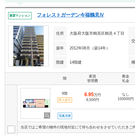
フォレストガーデン今福鶴見Ⅳ
賃貸マンション
住所
大阪府大阪市鶴見区鶴見４丁目
築年
2012年08月（築14年）
階建
14階建
家賃
敷金
階
管理費
礼金
9階
6.95
なし
万円
100000円
8,500円
即入居可
写真充実