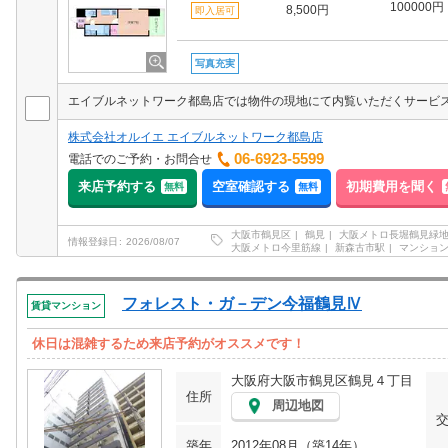
100000円
8,500円
即入居可
写真充実
株式会社オルイエ エイブルネットワーク都島店
06-6923-5599
電話でのご予約・お問合せ
来店予約する
空室確認する
初期費用を聞く
無料
無料
大阪市鶴見区
鶴見
大阪メトロ長堀鶴見緑
情報登録日
2026/08/07
大阪メトロ今里筋線
新森古市駅
マンショ
フォレスト・ガ－デン今福鶴見Ⅳ
賃貸マンション
休日は混雑するため来店予約がオススメです！
大阪府大阪市鶴見区鶴見４丁目
住所
周辺地図
築年
2012年08月（築14年）