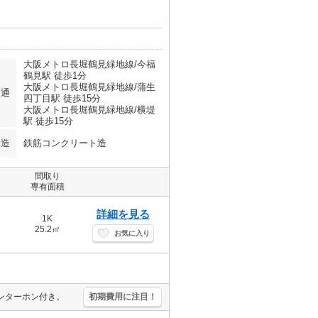
大阪メトロ長堀鶴見緑地線/今福
鶴見駅 徒歩1分
大阪メトロ長堀鶴見緑地線/蒲生
交通
四丁目駅 徒歩15分
大阪メトロ長堀鶴見緑地線/横堤
駅 徒歩15分
構造
鉄筋コンクリート造
間取り
専有面積
詳細を見る
1K
25.2㎡
お気に入り
ンターホン付き。
初期費用に注目！