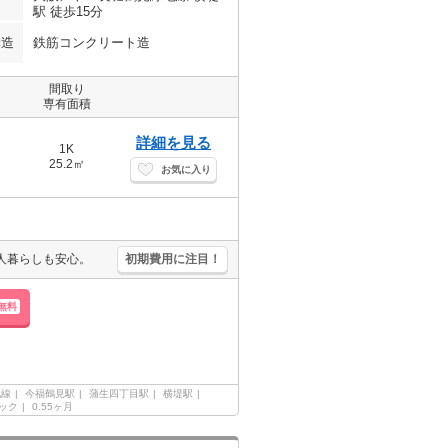
駅 徒歩15分
構造
鉄筋コンクリート造
間取り
専有面積
詳細を見る
1K
25.2㎡
お気に入り
人暮らしも安心。
初期費用に注目！
無料
地線
今福鶴見駅
蒲生四丁目駅
横堤駅
ック
0.55ヶ月