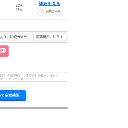
詳細を見る
2DK
48㎡
お気に入り
保証会社要(初回、月額総賃料の50%、更新料1万円/年)。宅配ボックスあり。防犯カメラ付きマンション。玄関オートロックなので安心。室内に洗濯機置き場あります。
初期費用に注目！
無料
地線
今福鶴見駅
横堤駅
蒲生四丁目駅
オートロック
0.55ヶ月
めて空室確認