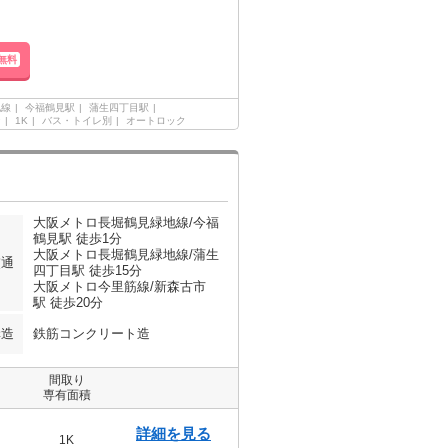
無料
地線
今福鶴見駅
蒲生四丁目駅
ン
1K
バス・トイレ別
オートロック
大阪メトロ長堀鶴見緑地線/今福
鶴見駅 徒歩1分
大阪メトロ長堀鶴見緑地線/蒲生
交通
四丁目駅 徒歩15分
大阪メトロ今里筋線/新森古市
駅 徒歩20分
構造
鉄筋コンクリート造
間取り
専有面積
詳細を見る
1K