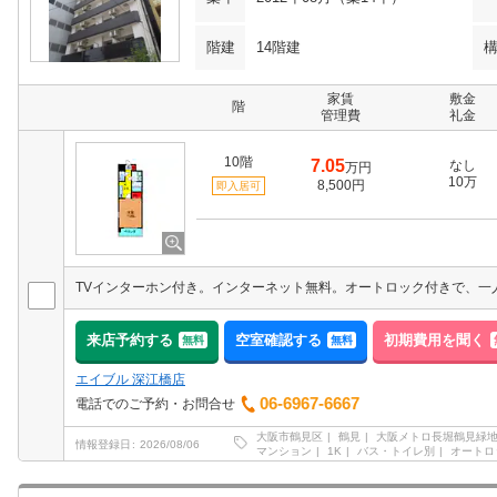
階建
14階建
家賃
敷金
階
管理費
礼金
10階
7.05
なし
万円
10万
8,500円
即入居可
TVインターホン付き。インターネット無料。オートロック付きで、一
来店予約する
空室確認する
初期費用を聞く
無料
無料
エイブル 深江橋店
06-6967-6667
電話でのご予約・お問合せ
大阪市鶴見区
鶴見
大阪メトロ長堀鶴見緑
情報登録日
2026/08/06
マンション
1K
バス・トイレ別
オートロ