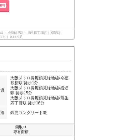
無料
地線
今福鶴見駅
蒲生四丁目駅
横堤駅
ック
0.55ヶ月
大阪メトロ長堀鶴見緑地線/今福
鶴見駅 徒歩1分
大阪メトロ長堀鶴見緑地線/横堤
交通
駅 徒歩15分
大阪メトロ長堀鶴見緑地線/蒲生
四丁目駅 徒歩16分
構造
鉄筋コンクリート造
間取り
専有面積