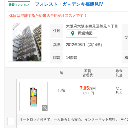
フォレスト・ガ－デン今福鶴見Ⅳ
賃貸マンション
休日は混雑するため来店予約がオススメです！
大阪府大阪市鶴見区鶴見４丁目
住所
周辺地図
築年
2012年08月（築14年）
階建
14階建
家賃
敷金
階
管理費
礼金
7.05
なし
万円
13階
10万
8,500円
オートロック付きで、一人暮らしも安心。インターネット無料。TVイ