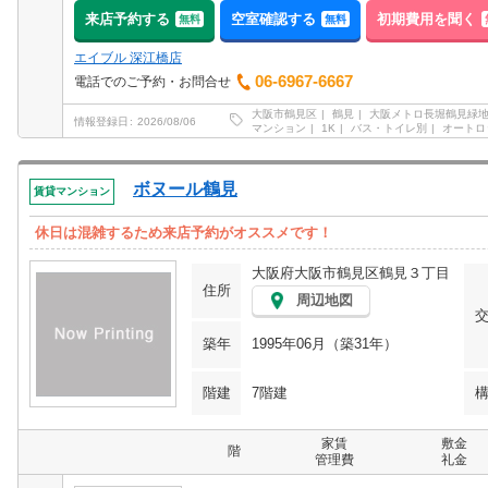
来店予約する
空室確認する
初期費用を聞く
無料
無料
エイブル 深江橋店
06-6967-6667
電話でのご予約・お問合せ
大阪市鶴見区
鶴見
大阪メトロ長堀鶴見緑
情報登録日
2026/08/06
マンション
1K
バス・トイレ別
オートロ
ボヌール鶴見
賃貸マンション
休日は混雑するため来店予約がオススメです！
大阪府大阪市鶴見区鶴見３丁目
住所
周辺地図
築年
1995年06月（築31年）
階建
7階建
家賃
敷金
階
管理費
礼金