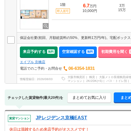
1階
6.7
3万
万円
15万
10,000円
即入居可
来店予約する
空室確認する
初期費用を聞く
無料
無料
エイブル 京橋店
06-6354-1831
電話でのご予約・お問合せ
大阪市鶴見区
鶴見
大阪メトロ長堀鶴見緑
情報登録日
2026/08/03
マンション
2K/2DK(+S)
バス・トイレ別
まとめてお気に入り
まと
チェックした賃貸物件(最大20件)を
JPレジデンス京橋EAST
賃貸マンション
休日は混雑するため来店予約がオススメです！