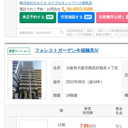
株式会社オルイエ エイブルネットワーク都島店
06-6923-5599
電話でのご予約・お問合せ
来店予約する
空室確認する
初期費用を聞く
無料
無料
大阪市鶴見区
鶴見
大阪メトロ長堀鶴見緑
情報登録日
2026/08/07
大阪メトロ今里筋線
新森古市駅
マンショ
フォレストガーデン今福鶴見Ⅳ
賃貸マンション
住所
大阪府大阪市鶴見区鶴見４丁目
築年
2012年08月（築14年）
階建
14階建
家賃
敷金
階
管理費
礼金
12階
7.05
なし
万円