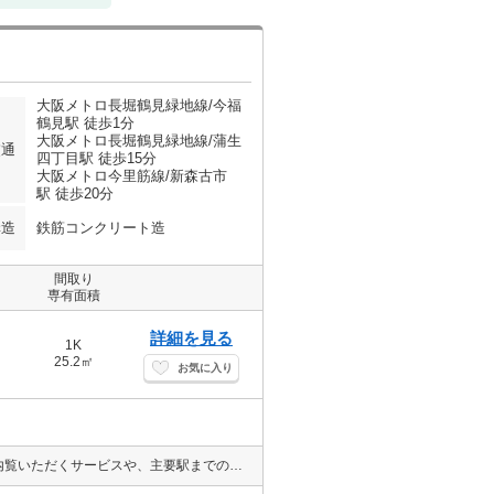
大阪メトロ長堀鶴見緑地線/今福
鶴見駅 徒歩1分
大阪メトロ長堀鶴見緑地線/蒲生
交通
四丁目駅 徒歩15分
大阪メトロ今里筋線/新森古市
駅 徒歩20分
構造
鉄筋コンクリート造
間取り
専有面積
詳細を見る
1K
25.2㎡
お気に入り
当店ではご希望の物件の現地付近にて待ち合わせをさせていただきご内覧いただくサービスや、主要駅までのお迎えサービスも実施中です。詳しくは「０１２０－０１０－７９９」までお気軽にお問合せ下さい♪