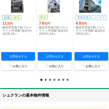
定借
駅近
駅近
写真充実
パノラマ
11
7.6
4.9
万円
万円
万円
横浜市営地下鉄ブルー
横浜市営地下鉄ブルー
横浜市営地下鉄ブルー
ライン/中田駅 徒歩3分
ライン/中田駅 徒歩3分
ライン/中田駅 徒歩6分
1K/35.25㎡
2DK/51.34㎡
1R/18.24㎡
お問合せする
お問合せする
お問合せする
お気に入り
お気に入り
お気に入り
シュクランの基本物件情報