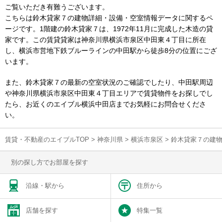
ご覧いただき有難うございます。
こちらは鈴木貸家７の建物詳細・設備・空室情報データに関するペ
ージです。1階建の鈴木貸家７は、1972年11月に完成した木造の貸
家です。この賃貸貸家は神奈川県横浜市泉区中田東４丁目に所在
し、横浜市営地下鉄ブルーラインの中田駅から徒歩8分の位置にござ
います。
また、鈴木貸家７の最新の空室状況のご確認でしたり、中田駅周辺
や神奈川県横浜市泉区中田東４丁目エリアで賃貸物件をお探しでし
たら、お近くのエイブル横浜中田店までお気軽にお問合せくださ
い。
賃貸・不動産のエイブルTOP
>
神奈川県
>
横浜市泉区
>
鈴木貸家７の建
別の探し方でお部屋を探す
沿線・駅から
住所から
店舗を探す
特集一覧