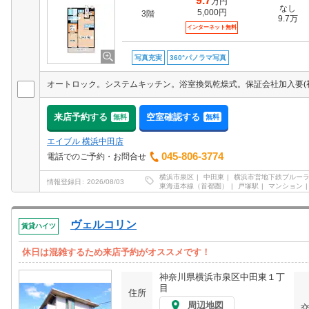
9.7
万円
なし
5,000円
3階
9.7万
インターネット無料
写真充実
360°パノラマ写真
来店予約する
空室確認する
無料
無料
エイブル 横浜中田店
045-806-3774
電話でのご予約・お問合せ
横浜市泉区
中田東
横浜市営地下鉄ブルー
情報登録日
2026/08/03
東海道本線（首都圏）
戸塚駅
マンション
ヴェルコリン
賃貸ハイツ
休日は混雑するため来店予約がオススメです！
神奈川県横浜市泉区中田東１丁
目
住所
周辺地図