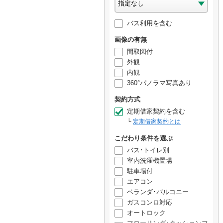
バス利用を含む
画像の有無
間取図付
外観
内観
360°パノラマ写真あり
契約方式
定期借家契約を含む
定期借家契約とは
こだわり条件を選ぶ
バス･トイレ別
室内洗濯機置場
駐車場付
エアコン
ベランダ･バルコニー
ガスコンロ対応
オートロック