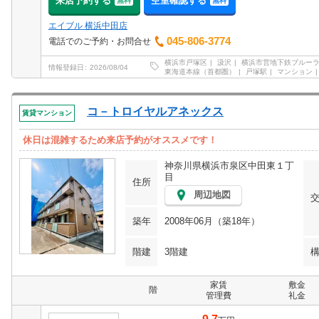
来店予約する
空室確認する
無料
無料
エイブル 横浜中田店
045-806-3774
電話でのご予約・お問合せ
横浜市戸塚区
汲沢
横浜市営地下鉄ブルー
情報登録日
2026/08/04
東海道本線（首都圏）
戸塚駅
マンション
コ－トロイヤルアネックス
賃貸マンション
休日は混雑するため来店予約がオススメです！
神奈川県横浜市泉区中田東１丁
目
住所
周辺地図
築年
2008年06月（築18年）
階建
3階建
家賃
敷金
階
管理費
礼金