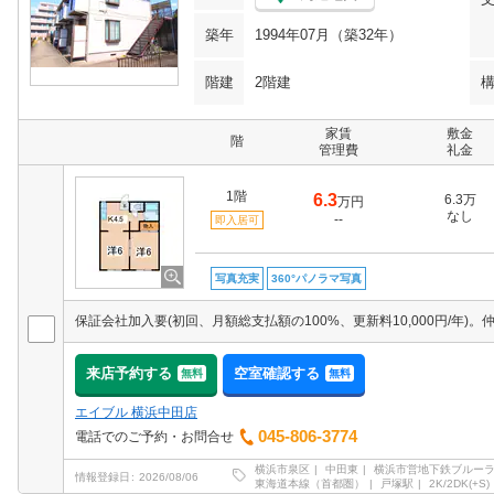
築年
1994年07月（築32年）
階建
2階建
家賃
敷金
階
管理費
礼金
1階
6.3
6.3万
万円
なし
--
即入居可
写真充実
360°パノラマ写真
来店予約する
空室確認する
無料
無料
エイブル 横浜中田店
045-806-3774
電話でのご予約・お問合せ
横浜市泉区
中田東
横浜市営地下鉄ブルー
情報登録日
2026/08/06
東海道本線（首都圏）
戸塚駅
2K/2DK(+S)