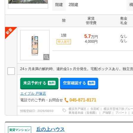
階建
2階建
家賃
敷金
階
管理費
礼金
1階
5.7
なし
万円
なし
4,000円
即入居可
来店予約する
空室確認する
無料
無料
エイブル 戸塚店
045-871-8171
電話でのご予約・お問合せ
横浜市戸塚区
矢部町
横浜市営地下鉄ブル
情報登録日
2026/08/03
東海道本線（首都圏）
戸塚駅
アパート
丘の上ハウス
賃貸マンション