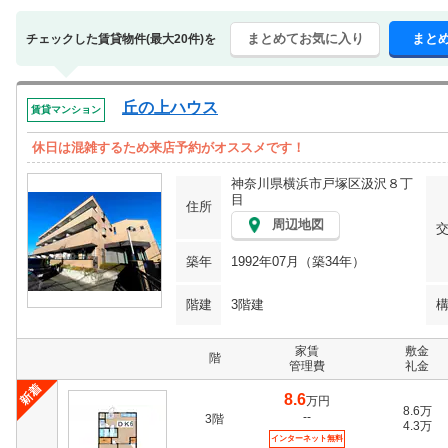
まとめてお気に入り
まと
チェックした賃貸物件(最大20件)を
丘の上ハウス
賃貸マンション
休日は混雑するため来店予約がオススメです！
神奈川県横浜市戸塚区汲沢８丁
目
住所
周辺地図
築年
1992年07月（築34年）
階建
3階建
家賃
敷金
階
管理費
礼金
8.6
万円
8.6万
--
3階
4.3万
インターネット無料