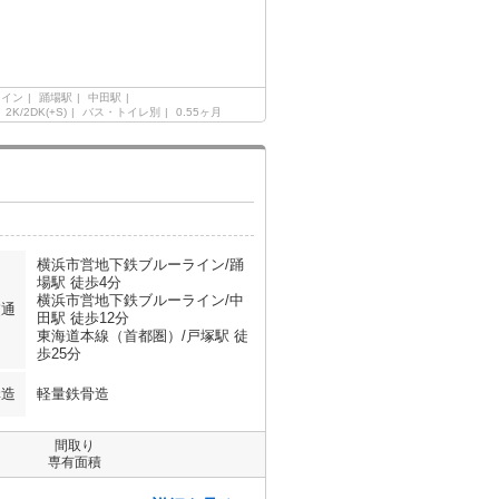
ライン
踊場駅
中田駅
2K/2DK(+S)
バス・トイレ別
0.55ヶ月
横浜市営地下鉄ブルーライン/踊
場駅 徒歩4分
横浜市営地下鉄ブルーライン/中
交通
田駅 徒歩12分
東海道本線（首都圏）/戸塚駅 徒
歩25分
構造
軽量鉄骨造
間取り
専有面積