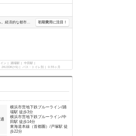
インターネット無料。最上階。全室洋室。新生活のスタートはここから。経済的な都市ガス使用。駅まで徒歩5分圏内!。買い物便利。最新の空室状況はお気軽にお問い合わせ下さい。
初期費用に注目！
ライン
踊場駅
中田駅
2K/2DK(+S)
バス・トイレ別
0.55ヶ月
横浜市営地下鉄ブルーライン/踊
場駅 徒歩3分
横浜市営地下鉄ブルーライン/中
交通
田駅 徒歩14分
東海道本線（首都圏）/戸塚駅 徒
歩22分