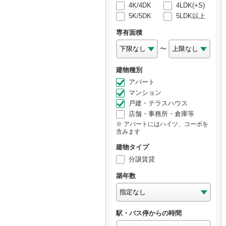
4K/4DK
4LDK(+S)
5K/5DK
5LDK以上
専有面積
〜
建物種別
アパート
マンション
戸建・テラスハウス
店舗・事務所・倉庫等
アパートにはハイツ、コーポを
含みます
建物タイプ
分譲賃貸
築年数
駅・バス停からの時間