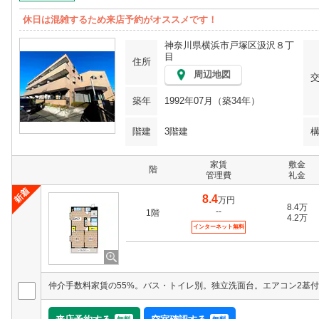
休日は混雑するため来店予約がオススメです！
神奈川県横浜市戸塚区汲沢８丁
目
住所
周辺地図
築年
1992年07月（築34年）
階建
3階建
家賃
敷金
階
管理費
礼金
8.4
万円
8.4万
--
1階
4.2万
インターネット無料