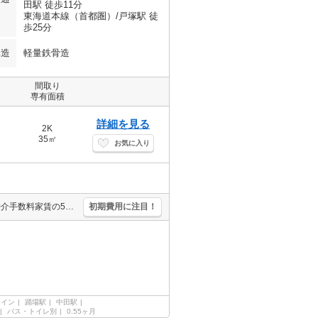
田駅 徒歩11分
東海道本線（首都圏）/戸塚駅 徒
歩25分
構造
軽量鉄骨造
間取り
専有面積
詳細を見る
2K
35㎡
お気に入り
保証会社加入要(初回、月額総支払額の100%、更新料10,000円/年)。仲介手数料家賃の55%。オンライン内見対応可。
初期費用に注目！
ライン
踊場駅
中田駅
バス・トイレ別
0.55ヶ月