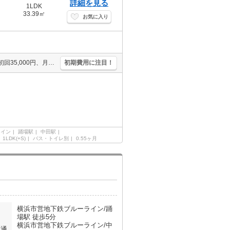
詳細を見る
1LDK
33.39㎡
お気に入り
オートロック。システムキッチン。浴室換気乾燥式。保証会社加入要(初回35,000円、月額総支払額の1％+800円/月)。ウォークインクローゼット付き。最新の空室状況はお気軽にお問い合わせ下さい。
初期費用に注目！
ライン
踊場駅
中田駅
1LDK(+S)
バス・トイレ別
0.55ヶ月
横浜市営地下鉄ブルーライン/踊
場駅 徒歩5分
横浜市営地下鉄ブルーライン/中
交通