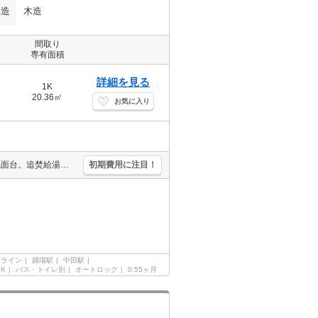
構造
木造
間取り
専有面積
詳細を見る
1K
20.36㎡
お気に入り
24ヶ月未満の解約時、違約金1ヶ月分発生。宅配ボックスあり。独立洗面台。追焚給湯。TVインターホン付き。IH調理器付き。保証委託料（賃料総額に対し、初回額50％、月額2％）。
初期費用に注目！
ーライン
踊場駅
中田駅
1K
バス・トイレ別
オートロック
0.55ヶ月