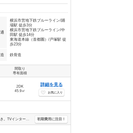
横浜市営地下鉄ブルーライン/踊
場駅 徒歩3分
横浜市営地下鉄ブルーライン/中
交通
田駅 徒歩14分
東海道本線（首都圏）/戸塚駅 徒
歩23分
構造
鉄骨造
間取り
専有面積
詳細を見る
2DK
45.9㎡
お気に入り
仲介手数料家賃の55%。バス・トイレ別。独立洗面台。エアコン2基付き。TVインターホン付き。J:COMインターネット1GBまで無料で利用可能。経済的な都市ガス使用。
初期費用に注目！