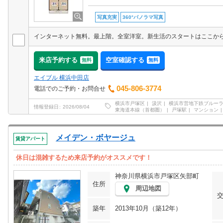
写真充実
360°パノラマ写真
来店予約する
空室確認する
無料
無料
エイブル 横浜中田店
045-806-3774
電話でのご予約・お問合せ
横浜市戸塚区
汲沢
横浜市営地下鉄ブルー
情報登録日
2026/08/04
東海道本線（首都圏）
戸塚駅
マンション
メイデン・ボヤージュ
賃貸アパート
休日は混雑するため来店予約がオススメです！
神奈川県横浜市戸塚区矢部町
住所
周辺地図
築年
2013年10月（築12年）