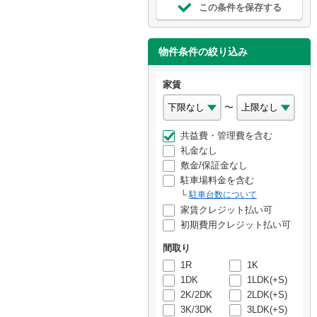
この条件を保存する
物件条件の絞り込み
家賃
〜
共益費・管理費を含む
礼金なし
敷金/保証金なし
駐車場料金を含む
駐車台数について
家賃クレジット払い可
初期費用クレジット払い可
間取り
1R
1K
1DK
1LDK(+S)
2K/2DK
2LDK(+S)
3K/3DK
3LDK(+S)