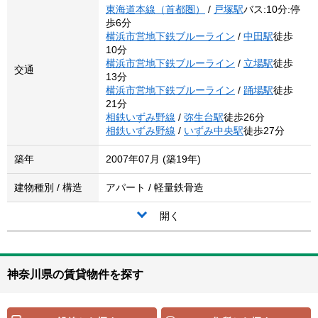
東海道本線（首都圏）
/
戸塚駅
バス:10分:停
歩6分
横浜市営地下鉄ブルーライン
/
中田駅
徒歩
10分
横浜市営地下鉄ブルーライン
/
立場駅
徒歩
交通
13分
横浜市営地下鉄ブルーライン
/
踊場駅
徒歩
21分
相鉄いずみ野線
/
弥生台駅
徒歩26分
相鉄いずみ野線
/
いずみ中央駅
徒歩27分
築年
2007年07月 (築19年)
建物種別 / 構造
アパート / 軽量鉄骨造
開く
神奈川県の賃貸物件を探す