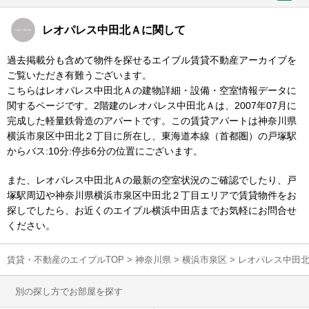
レオパレス中田北Ａに関して
過去掲載分も含めて物件を探せるエイブル賃貸不動産アーカイブを
ご覧いただき有難うございます。
こちらはレオパレス中田北Ａの建物詳細・設備・空室情報データに
関するページです。2階建のレオパレス中田北Ａは、2007年07月に
完成した軽量鉄骨造のアパートです。この賃貸アパートは神奈川県
横浜市泉区中田北２丁目に所在し、東海道本線（首都圏）の戸塚駅
からバス:10分:停歩6分の位置にございます。
また、レオパレス中田北Ａの最新の空室状況のご確認でしたり、戸
塚駅周辺や神奈川県横浜市泉区中田北２丁目エリアで賃貸物件をお
探しでしたら、お近くのエイブル横浜中田店までお気軽にお問合せ
ください。
賃貸・不動産のエイブルTOP
>
神奈川県
>
横浜市泉区
>
レオパレス中田
別の探し方でお部屋を探す