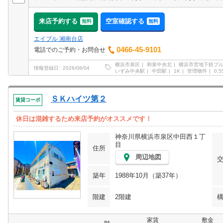
来店予約する
空室確認する
無料
無料
エイブル 湘南台店
0466-45-9101
電話でのご予約・お問合せ
横浜市泉区
和泉中央北
横浜市営地下鉄ブ
情報登録日
2026/08/04
いずみ中央駅
中田駅
1K
管理物件
0.
ＳＫハイツ第２
賃貸コーポ
休日は混雑するため来店予約がオススメです！
神奈川県横浜市泉区中田西１丁
目
住所
周辺地図
築年
1988年10月（築37年）
階建
2階建
家賃
敷金