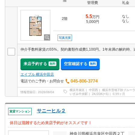
階
管理費
礼金
5.5
なし
万円
2階
なし
5,000円
写真充実
来店予約する
空室確認する
無料
無料
エイブル 横浜中田店
045-806-3774
電話でのご予約・お問合せ
横浜市泉区
中田西
横浜市営地下鉄ブルー
情報登録日
2026/08/04
いずみ中央駅
2K/2DK(+S)
0.55ヶ月
サニーヒル２
賃貸マンション
休日は混雑するため来店予約がオススメです！
神奈川県横浜市泉区中田西２丁