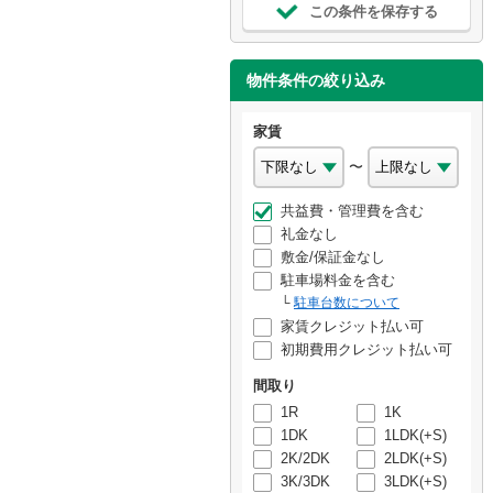
この条件を保存する
物件条件の絞り込み
家賃
〜
共益費・管理費を含む
礼金なし
敷金/保証金なし
駐車場料金を含む
駐車台数について
家賃クレジット払い可
初期費用クレジット払い可
間取り
1R
1K
1DK
1LDK(+S)
2K/2DK
2LDK(+S)
3K/3DK
3LDK(+S)