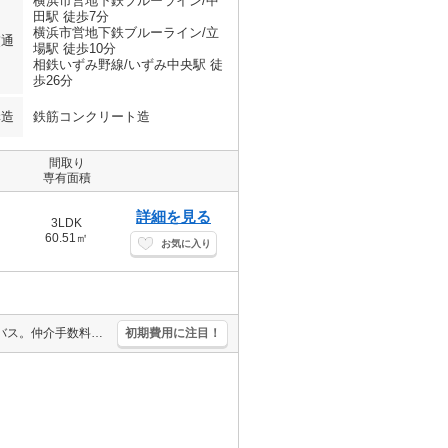
横浜市営地下鉄ブルーライン/中
田駅 徒歩7分
横浜市営地下鉄ブルーライン/立
交通
場駅 徒歩10分
相鉄いずみ野線/いずみ中央駅 徒
歩26分
構造
鉄筋コンクリート造
間取り
専有面積
詳細を見る
3LDK
60.51㎡
お気に入り
人気のファミリー向け物件。TVインターホン付き。追い焚き機能付きバス。仲介手数料家賃の0.55ヶ月分。1年未満の解約時、違約金1ヶ月分発生。駅まで平坦。経済的な都市ガス使用。最上階。
初期費用に注目！