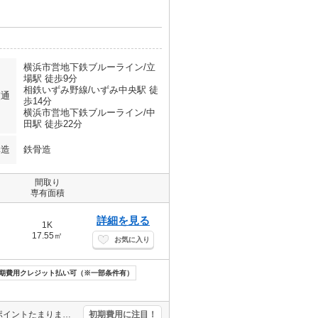
横浜市営地下鉄ブルーライン/立
場駅 徒歩9分
相鉄いずみ野線/いずみ中央駅 徒
交通
歩14分
横浜市営地下鉄ブルーライン/中
田駅 徒歩22分
構造
鉄骨造
間取り
専有面積
詳細を見る
1K
17.55㎡
お気に入り
期費用クレジット払い可（※一部条件有）
オンライン申込相談可。初期費用・家賃カード払い可。家賃の支払でポイントたまります（条件あり）。引越指定業者あり。イトーヨーカドーへ264m。うれしい礼金0!。消火剤・防災グッズ代16,500円～。
初期費用に注目！