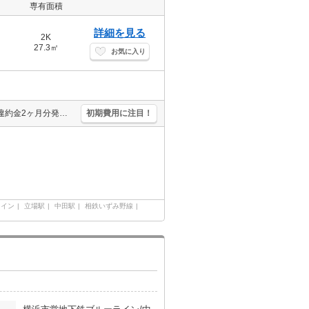
専有面積
詳細を見る
2K
27.3㎡
お気に入り
仲介手数料家賃の55%。契約書類作成費1,100円。1年未満の解約時、違約金2ヶ月分発生。2年未満の解約時、違約金1ヶ月分発生。退去時、原状回復費用として月額賃料の1.1ヵ月分。
初期費用に注目！
ライン
立場駅
中田駅
相鉄いずみ野線