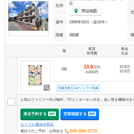
目
住所
周辺地図
築年
1999年09月（築26年）
階建
3階建
家賃
敷金
階
管理費
礼金
10.8
10.8万
万円
3階
10.8万
4,000円
写真充実
360°パノラマ写真
来店予約する
空室確認する
無料
無料
エイブル 横浜中田店
045-806-3774
電話でのご予約・お問合せ