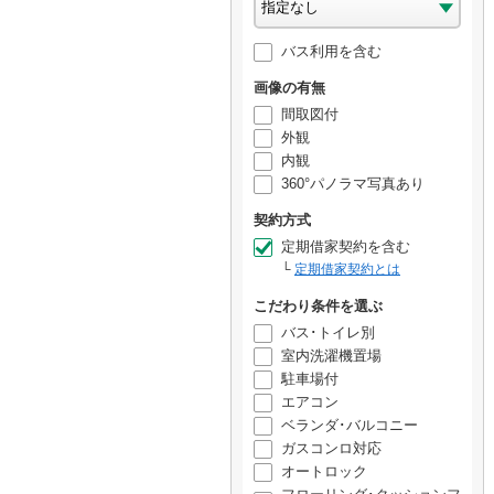
バス利用を含む
画像の有無
間取図付
外観
内観
360°パノラマ写真あり
契約方式
定期借家契約を含む
定期借家契約とは
こだわり条件を選ぶ
バス･トイレ別
室内洗濯機置場
駐車場付
エアコン
ベランダ･バルコニー
ガスコンロ対応
オートロック