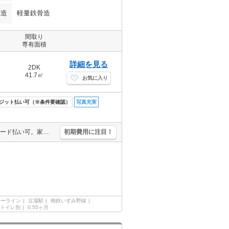
構造
軽量鉄骨造
間取り
専有面積
詳細を見る
2DK
41.7㎡
お気に入り
ジット払い可（※条件要確認）
写真充実
仲介手数料家賃の55%。駐車場1台分無料。南向き。初期費用・家賃カード払い可。家賃の支払でポイントたまります（条件あり）。オンライン内見対応可。オンライン契約相談可。投てき消火剤6,930円（税込）。
初期費用に注目！
ルーライン
立場駅
相鉄いずみ野線
トイレ別
0.55ヶ月