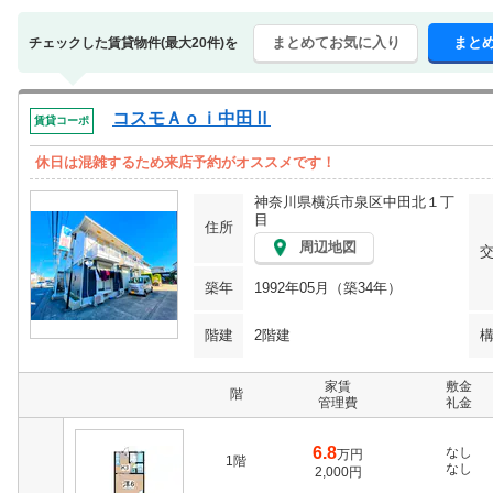
まとめてお気に入り
まと
チェックした賃貸物件(最大20件)を
コスモＡｏｉ中田Ⅱ
賃貸コーポ
休日は混雑するため来店予約がオススメです！
神奈川県横浜市泉区中田北１丁
目
住所
周辺地図
築年
1992年05月（築34年）
階建
2階建
家賃
敷金
階
管理費
礼金
6.8
なし
万円
1階
なし
2,000円