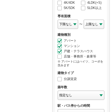
4K/4DK
4LDK(+S)
5K/5DK
5LDK以上
専有面積
〜
建物種別
アパート
マンション
戸建・テラスハウス
店舗・事務所・倉庫等
アパートにはハイツ、コーポを
含みます
建物タイプ
分譲賃貸
築年数
駅・バス停からの時間