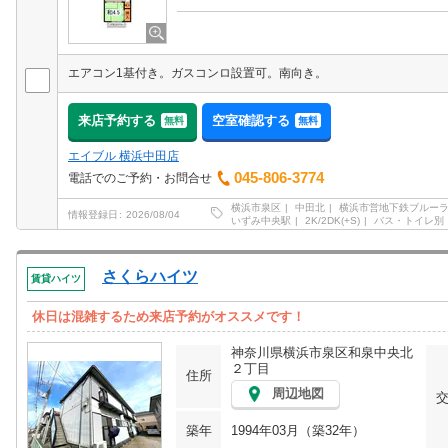
エアコン1基付き。ガスコンロ設置可。南向き。
来店予約する
空室確認する
無料
無料
エイブル 横浜中田店
045-806-3774
電話でのご予約・お問合せ
横浜市泉区
中田北
横浜市営地下鉄ブルー
情報登録日
2026/08/04
いずみ中央駅
2K/2DK(+S)
バス・トイレ別
さくらハイツ
賃貸ハイツ
休日は混雑するため来店予約がオススメです！
神奈川県横浜市泉区和泉中央北
２丁目
住所
周辺地図
築年
1994年03月（築32年）