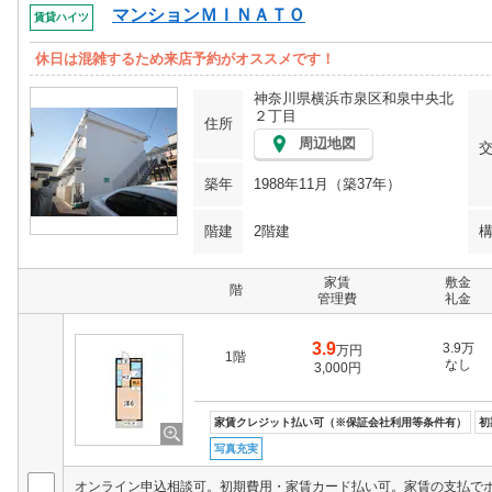
マンションＭＩＮＡＴＯ
賃貸ハイツ
休日は混雑するため来店予約がオススメです！
神奈川県横浜市泉区和泉中央北
２丁目
住所
周辺地図
築年
1988年11月（築37年）
階建
2階建
家賃
敷金
階
管理費
礼金
3.9
3.9万
万円
1階
なし
3,000円
家賃クレジット払い可（※保証会社利用等条件有）
初
写真充実