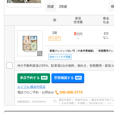
階建
2階建
家賃
敷金
階
管理費
礼金
2階
8
8万
万円
なし
--
即入居可
家賃クレジット払い可（※条件要確認）
初期費用クレ
360°パノラマ写真
来店予約する
空室確認する
無料
無料
エイブル 横浜中田店
045-806-3774
電話でのご予約・お問合せ
横浜市泉区
和泉中央北
横浜市営地下鉄ブ
情報登録日
2026/08/04
いずみ中央駅
中田駅
2K/2DK(+S)
バス・