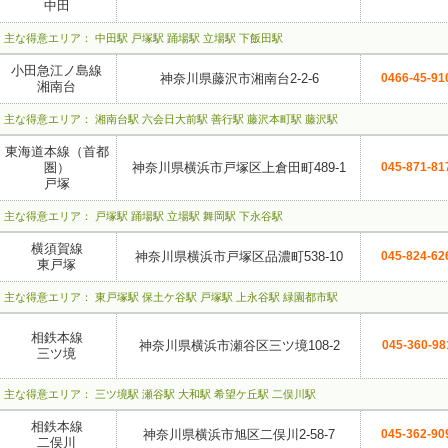
中田
主な得意エリア： 中田駅 戸塚駅 踊場駅 立場駅 下飯田駅
小田急江ノ島線
神奈川県藤沢市湘南台2-2-6
0466-45-91
湘南台
主な得意エリア： 湘南台駅 六会日大前駅 善行駅 藤沢本町駅 藤沢駅
東海道本線（首都
圏）
神奈川県横浜市戸塚区上倉田町489-1
045-871-81
戸塚
主な得意エリア： 戸塚駅 踊場駅 立場駅 舞岡駅 下永谷駅
横須賀線
神奈川県横浜市戸塚区品濃町538-10
045-824-62
東戸塚
主な得意エリア： 東戸塚駅 保土ケ谷駅 戸塚駅 上永谷駅 緑園都市駅
相鉄本線
神奈川県横浜市瀬谷区三ツ境108-2
045-360-98
三ツ境
主な得意エリア： 三ツ境駅 瀬谷駅 大和駅 希望ケ丘駅 二俣川駅
相鉄本線
神奈川県横浜市旭区二俣川2-58-7
045-362-90
二俣川