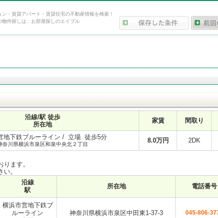
ョン・賃貸アパート・賃貸住宅の不動産情報を検索！
の物件探しは、お部屋探しのエイブル
沿線/駅 徒歩
家賃
間取り
所在地
営地下鉄ブルーライン / 立場 徒歩5分
8.0
万円
2DK
神奈川県横浜市泉区和泉中央北２丁目
おります。
さい。
沿線
所在地
電話番号
駅
横浜市営地下鉄ブ
ルーライン
神奈川県横浜市泉区中田東1-37-3
045-806-37