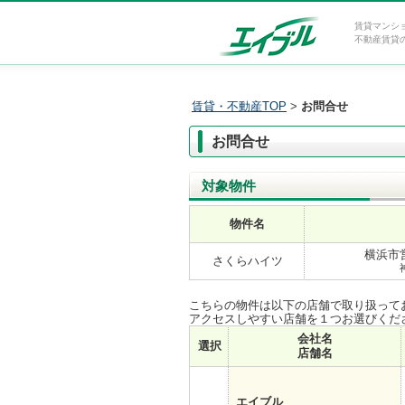
賃貸マンシ
不動産賃貸
賃貸・不動産TOP
>
お問合せ
お問合せ
対象物件
物件名
横浜市
さくらハイツ
こちらの物件は以下の店舗で取り扱って
アクセスしやすい店舗を１つお選びくだ
会社名
選択
店舗名
エイブル