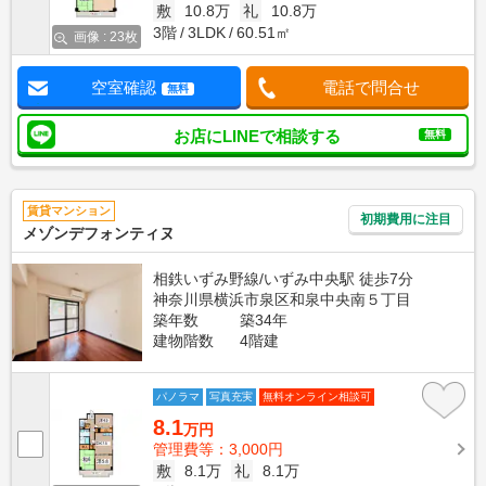
敷
10.8万
礼
10.8万
3階
3LDK
60.51㎡
画像 : 23枚
空室確認
電話で問合せ
無料
お店にLINEで相談する
無料
賃貸マンション
初期費用に注目
メゾンデフォンティヌ
相鉄いずみ野線/いずみ中央駅 徒歩7分
神奈川県横浜市泉区和泉中央南５丁目
築年数
築34年
建物階数
4階建
パノラマ
写真充実
無料オンライン相談可
8.1
万円
管理費等：3,000円
敷
8.1万
礼
8.1万