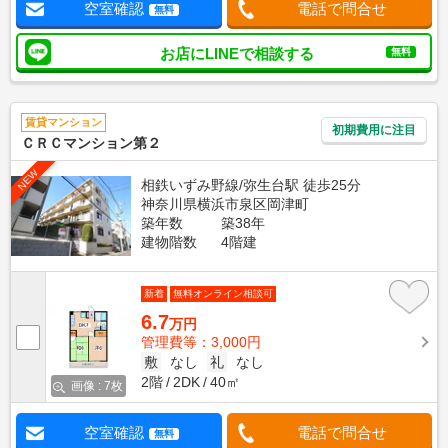
空室確認
電話で問合せ
無料
お店にLINEで相談する
無料
賃貸マンション
初期費用に注目
ＣＲＣマンション第２
NEW
相鉄いずみ野線/弥生台駅 徒歩25分
神奈川県横浜市泉区岡津町
築年数
築38年
建物階数
4階建
新着
無料オンライン相談可
6.7
万円
管理費等：3,000円
敷
なし
礼
なし
2階
2DK
40㎡
画像 : 7枚
空室確認
電話で問合せ
無料