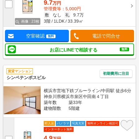
9.7
万円
管理費等：5,000円
敷
なし
礼
9.7万
3階
1LDK
33.39㎡
画像 : 23枚
空室確認
電話で問合せ
無料
お店にLINEで相談する
無料
賃貸マンション
初期費用に注目
シンペテンボスビル
横浜市営地下鉄ブルーライン/中田駅 徒歩6分
神奈川県横浜市泉区中田南４丁目
築年数
築33年
建物階数
5階建
即入居
パノラマ
写真充実
無料オンライン相談可
インターネット無料
4.9
万円