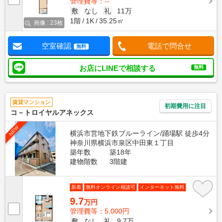
管理費等：--
敷
なし
礼
11万
1階
1K
35.25㎡
画像 : 23枚
空室確認
電話で問合せ
無料
お店にLINEで相談する
無料
賃貸マンション
初期費用に注目
コ－トロイヤルアネックス
NEW
横浜市営地下鉄ブルーライン/踊場駅 徒歩4分
神奈川県横浜市泉区中田東１丁目
築年数
築18年
建物階数
3階建
新着
無料オンライン相談可
インターネット無料
9.7
万円
管理費等：5,000円
敷
なし
礼
9.7万