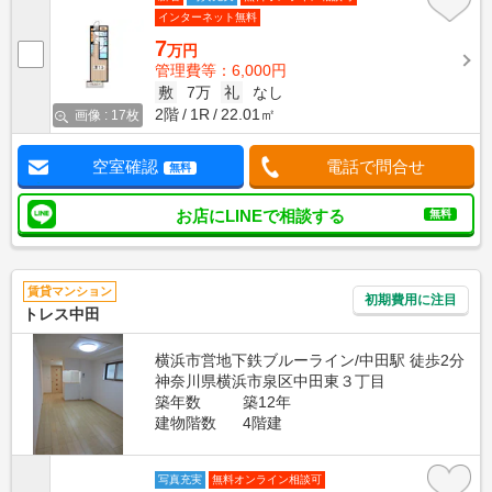
インターネット無料
7
万円
管理費等：6,000円
敷
7万
礼
なし
2階
1R
22.01㎡
画像 : 17枚
空室確認
電話で問合せ
無料
お店にLINEで相談する
無料
賃貸マンション
初期費用に注目
トレス中田
横浜市営地下鉄ブルーライン/中田駅 徒歩2分
神奈川県横浜市泉区中田東３丁目
築年数
築12年
建物階数
4階建
写真充実
無料オンライン相談可