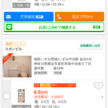
3階
1LDK
33.39㎡
画像 : 7枚
空室確認
電話で問合せ
無料
お店にLINEで相談する
無料
賃貸マンション
初期費用に注目
スガノビル
NEW
相鉄いずみ野線/いずみ中央駅 徒歩4分
神奈川県横浜市泉区和泉中央南５丁目
築年数
築18年
建物階数
3階建
新着
即入居
無料オンライン相談可
6.5
万円
管理費等：3,500円
敷
6.5万
礼
6.5万
3階
1K
24.15㎡
画像 : 10枚