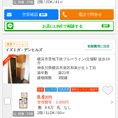
2階
2DK
41㎡
画像 : 23枚
空室確認
電話で問合せ
無料
お店にLINEで相談する
無料
賃貸マンション
初期費用に注目
イズミガ－デンヒルズ
NEW
横浜市営地下鉄ブルーライン/立場駅 徒歩19
分
神奈川県横浜市泉区和泉が丘１丁目
築年数
築21年
建物階数
3階建
新着
パノラマ
写真充実
無料オンライン相談可
8.6
万円
管理費等：3,000円
敷
8.6万
礼
なし
2階
1LDK
50㎡
画像 : 23枚