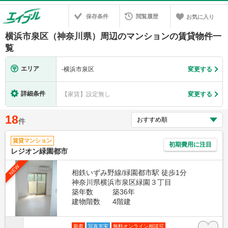
保存条件
閲覧履歴
お気に入り
横浜市泉区（神奈川県）周辺のマンションの賃貸物件一
覧
エリア
-
横浜市泉区
変更する
詳細条件
【家賃】設定無し
変更する
18
件
賃貸マンション
初期費用に注目
レジオン緑園都市
NEW
相鉄いずみ野線/緑園都市駅 徒歩1分
神奈川県横浜市泉区緑園３丁目
築年数
築36年
建物階数
4階建
新着
写真充実
無料オンライン相談可