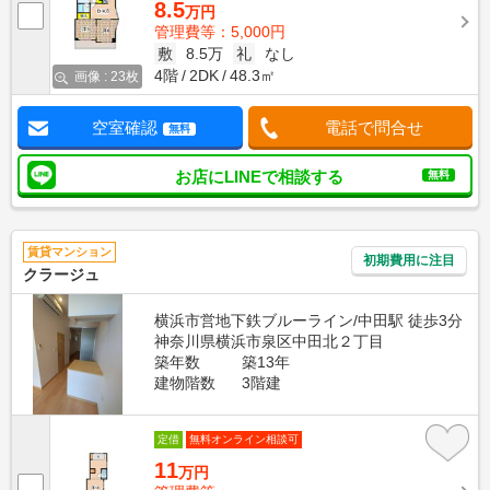
8.5
万円
管理費等：5,000円
敷
8.5万
礼
なし
4階
2DK
48.3㎡
画像 : 23枚
空室確認
電話で問合せ
無料
お店にLINEで相談する
無料
賃貸マンション
初期費用に注目
クラージュ
横浜市営地下鉄ブルーライン/中田駅 徒歩3分
神奈川県横浜市泉区中田北２丁目
築年数
築13年
建物階数
3階建
定借
無料オンライン相談可
11
万円