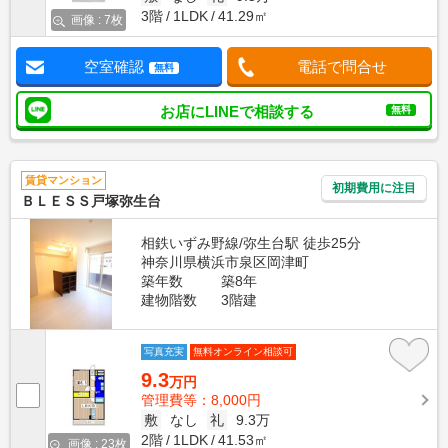
3階
1LDK
41.29㎡
画像 : 7枚
空室確認
電話で問合せ
無料
お店にLINEで相談する
無料
賃貸マンション
初期費用に注目
ＢＬＥＳＳ戸塚弥生台
相鉄いずみ野線/弥生台駅 徒歩25分
神奈川県横浜市泉区岡津町
築年数
築8年
建物階数
3階建
写真充実
無料オンライン相談可
9.3
万円
管理費等：8,000円
敷
なし
礼
9.3万
2階
1LDK
41.53㎡
画像 : 23枚