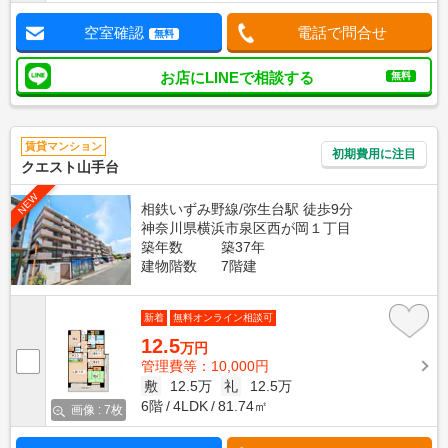
空室確認
電話で問合せ
無料
お店にLINEで相談する
無料
賃貸マンション
初期費用に注目
クエスト山手台
NEW
相鉄いずみ野線/弥生台駅 徒歩9分
神奈川県横浜市泉区西が岡１丁目
築年数
築37年
建物階数
7階建
新着
無料オンライン相談可
12.5
万円
管理費等：10,000円
敷
12.5万
礼
12.5万
6階
4LDK
81.74㎡
画像 : 7枚