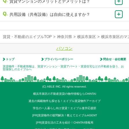
賃貸マンションのメリットとデメリットは？
共用設備（共有設備）は自由に使えますか？
賃貸・不動産のエイブルTOP
>
神奈川県
>
横浜市泉区
>
横浜市泉区のマ
パソコン
トップ
プライバシーポリシー
問合せ・会社概要
賃貸物件・不動産情報は、賃貸マンション・賃貸アパート・賃貸住宅などの不動産を扱う、お
部屋探しのエイブルへ
(C) ABLE INC. All rights reserved.
横浜市泉区の不動産賃貸の物件情報ならCHINTAI
過去の掲載物件も探せる！エイブル賃貸物件アーカイブ
学生の一人暮らし向け賃貸！エイブル進学応援部
[PR]賃貸物件の疑問解決！教えてエイブルAGENT
[PR]賃貸生活の工夫を紹介！CHINTAI情報局