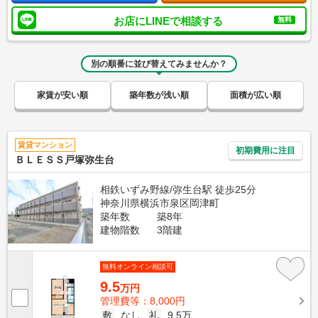
お店にLINEで相談する
無料
別の順番に並び替えてみませんか？
家賃が安い順
築年数が浅い順
面積が広い順
賃貸マンション
初期費用に注目
ＢＬＥＳＳ戸塚弥生台
相鉄いずみ野線/弥生台駅 徒歩25分
神奈川県横浜市泉区岡津町
築年数
築8年
建物階数
3階建
無料オンライン相談可
9.5
万円
管理費等：8,000円
敷
なし
礼
9.5万