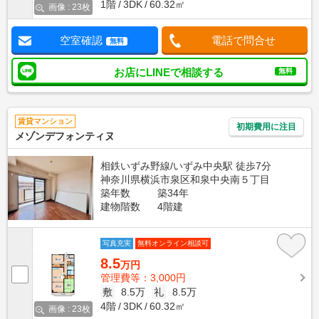
1階
3DK
60.32㎡
画像 : 23枚
空室確認
電話で問合せ
無料
お店にLINEで相談する
無料
賃貸マンション
初期費用に注目
メゾンデフォンティヌ
相鉄いずみ野線/いずみ中央駅 徒歩7分
神奈川県横浜市泉区和泉中央南５丁目
築年数
築34年
建物階数
4階建
写真充実
無料オンライン相談可
8.5
万円
管理費等：3,000円
敷
8.5万
礼
8.5万
4階
3DK
60.32㎡
画像 : 23枚