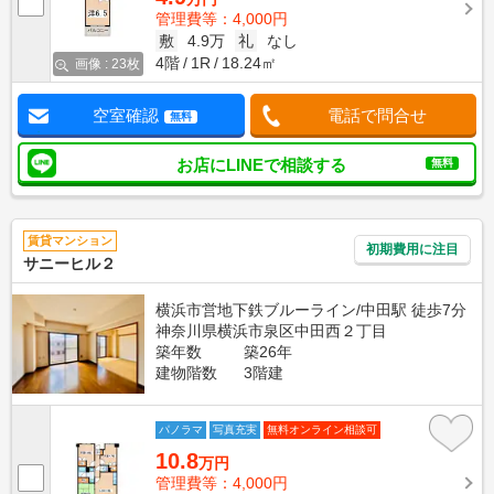
管理費等：4,000円
敷
4.9万
礼
なし
4階
1R
18.24㎡
画像 : 23枚
空室確認
電話で問合せ
無料
お店にLINEで相談する
無料
賃貸マンション
初期費用に注目
サニーヒル２
横浜市営地下鉄ブルーライン/中田駅 徒歩7分
神奈川県横浜市泉区中田西２丁目
築年数
築26年
建物階数
3階建
パノラマ
写真充実
無料オンライン相談可
10.8
万円
管理費等：4,000円