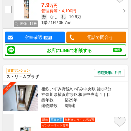
7.9
万円
管理費等：4,100円
敷
なし
礼
10.9万
1階
1R
35.7㎡
画像 : 17枚
空室確認
電話で問合せ
無料
お店にLINEで相談する
無料
賃貸マンション
初期費用に注目
ストリ－ムプラザ
NEW
相鉄いずみ野線/いずみ中央駅 徒歩3分
神奈川県横浜市泉区和泉中央南４丁目
築年数
築29年
建物階数
6階建
新着
写真充実
無料オンライン相談可
インターネット無料