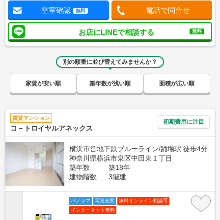
空室確認
電話で問合せ
無料
お店にLINEで相談する
無料
別の順番に並び替えてみませんか？
家賃が安い順
築年数が浅い順
面積が広い順
賃貸マンション
初期費用に注目
コ－トロイヤルアネックス
横浜市営地下鉄ブルーライン/踊場駅 徒歩4分
神奈川県横浜市泉区中田東１丁目
築年数
築18年
建物階数
3階建
パノラマ
写真充実
無料オンライン相談可
インターネット無料