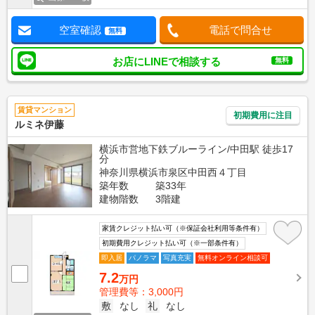
空室確認
電話で問合せ
無料
お店にLINEで相談する
無料
賃貸マンション
初期費用に注目
ルミネ伊藤
横浜市営地下鉄ブルーライン/中田駅 徒歩17
分
神奈川県横浜市泉区中田西４丁目
築年数
築33年
建物階数
3階建
家賃クレジット払い可（※保証会社利用等条件有）
初期費用クレジット払い可（※一部条件有）
即入居
パノラマ
写真充実
無料オンライン相談可
7.2
万円
管理費等：3,000円
敷
なし
礼
なし