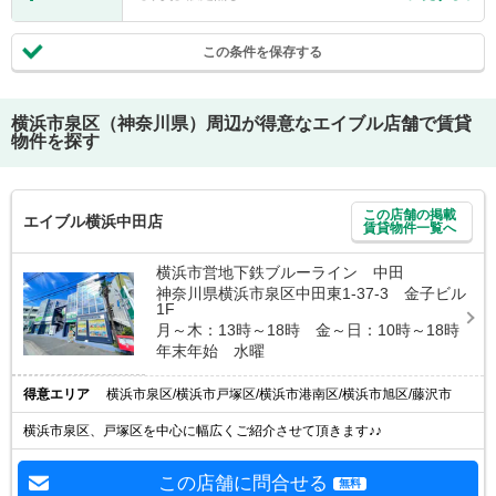
この条件を保存する
横浜市泉区（神奈川県）
周辺が得意なエイブル店舗で賃貸
物件を探す
この店舗の掲載
エイブル横浜中田店
賃貸物件一覧へ
横浜市営地下鉄ブルーライン 中田
神奈川県横浜市泉区中田東1-37-3 金子ビル
1F
月～木：13時～18時 金～日：10時～18時
年末年始 水曜
得意エリア
横浜市泉区/横浜市戸塚区/横浜市港南区/横浜市旭区/藤沢市
横浜市泉区、戸塚区を中心に幅広くご紹介させて頂きます♪♪
この店舗に問合せる
無料