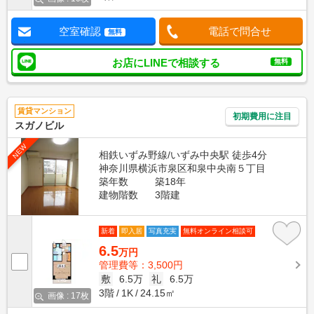
空室確認
電話で問合せ
無料
お店にLINEで相談する
無料
賃貸マンション
初期費用に注目
スガノビル
NEW
相鉄いずみ野線/いずみ中央駅 徒歩4分
神奈川県横浜市泉区和泉中央南５丁目
築年数
築18年
建物階数
3階建
新着
即入居
写真充実
無料オンライン相談可
6.5
万円
管理費等：3,500円
敷
6.5万
礼
6.5万
3階
1K
24.15㎡
画像 : 17枚