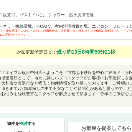
ロ設置可、バストイレ別、シャワー、温水洗浄便座
ーネット接続環境、※CATV、室内洗濯機置き場、エアコン、フローリ
ット接続環境、CATVについて…利用料金は、共益費に含まれるタイプや個別に契約するタイプな
にお問合せください。
残り約13日8時間59分19秒
次回更新予定日まで
て！エイブル横浜中田店へようこそ！市営地下鉄線を中心に戸塚区・泉
地域密着店として、地元に詳しいプロスタッフがお客様のお部屋探しを
、大和市や藤沢市など幅広く物件情報を取り扱っております。ご希望の
て頂きます♪お部屋探しの中で不安なことや疑問点があると思うので、ど
のお悩みを経験豊富なスタッフが解決させて頂きます！皆様のご来店心
物件を
検討
する
お部屋を提案してもら