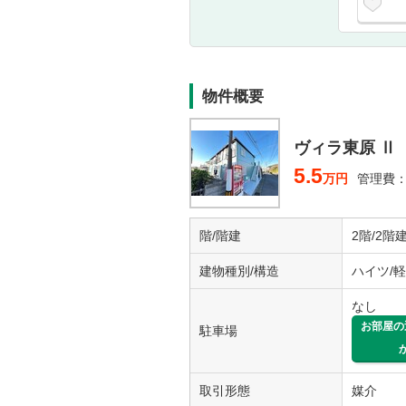
物件概要
ヴィラ東原 Ⅱ
5.5
万円
管理費：
階/階建
2階/2階
建物種別/構造
ハイツ/
なし
お部屋の
駐車場
取引形態
媒介