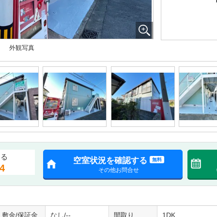
外観写真
する
空室状況を確認する
無料
4
その他お問合せ
敷金/保証金
なし/--
間取り
1DK