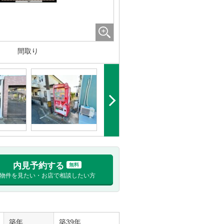
間取り
内見予約する
無料
物件を見たい・お店で相談したい方
築年
築39年