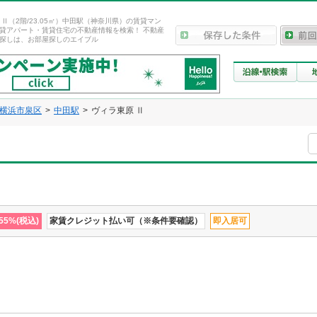
 Ⅱ（2階/23.05㎡）中田駅（神奈川県）の賃貸マン
貸アパート・賃貸住宅の不動産情報を検索！ 不動産
探しは、お部屋探しのエイブル
横浜市泉区
中田駅
ヴィラ東原 Ⅱ
5%(税込)
家賃クレジット払い可（※条件要確認）
即入居可