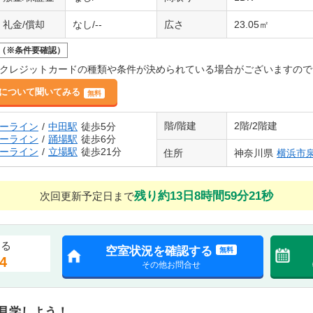
礼金/償却
なし/--
広さ
23.05㎡
（※条件要確認）
クレジットカードの種類や条件が決められている場合がございますので
について聞いてみる
無料
階/階建
2階/2階建
ーライン
/
中田駅
徒歩5分
ーライン
/
踊場駅
徒歩6分
ーライン
/
立場駅
徒歩21分
住所
神奈川県
横浜市
残り約13日8時間59分19秒
次回更新予定日まで
する
空室状況を確認する
無料
4
その他お問合せ
を見学しよう！