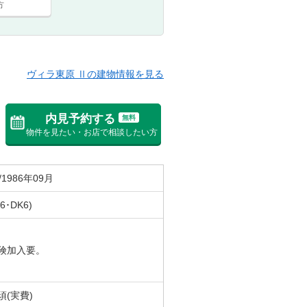
方
ヴィラ東原 Ⅱの建物情報を見る
内見予約する
無料
物件を見たい・お店で相談したい方
/1986年09月
6･DK6)
険加入要。
須(実費)