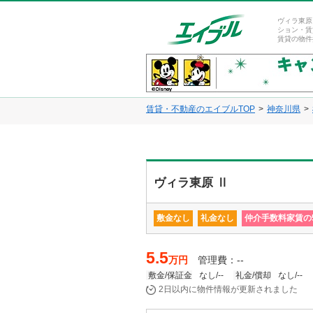
ヴィラ東原
ション・賃
賃貸の物件
賃貸・不動産のエイブルTOP
神奈川県
ヴィラ東原 Ⅱ
敷金なし
礼金なし
仲介手数料家賃の5
5.5
万円
管理費：--
敷金/保証金
なし/--
礼金/償却
なし/--
2日以内に物件情報が更新されました