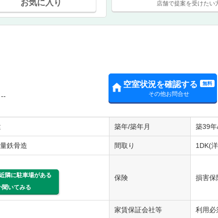
お気に入り
店舗で提案を受けたい
空室状況を確認する
無料
その他お問合せ
--
建
築年/築年月
築39年
軽量鉄骨造
間取り
1DK(洋
近隣に駐車場がある
保険
損害保
か聞いてみる
家賃保証会社等
利用必