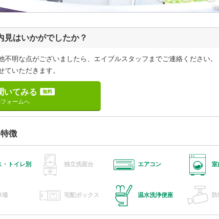
の内見はいかがでしたか？
他不明な点がございましたら、エイブルスタッフまでご連絡ください。
せていただきます。
聞いてみる
無料
問フォームへ
・特徴
ス・トイレ別
独立洗面台
エアコン
室
車場
宅配ボックス
温水洗浄便座
防