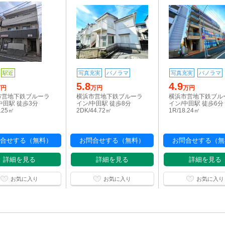
駅近
写真充実
パノラマ
写真充実
パノラマ
5.8
4.9
万円
万円
万円
市営地下鉄ブルーラ
横浜市営地下鉄ブルーラ
横浜市営地下鉄ブル
中田駅 徒歩3分
イン/中田駅 徒歩8分
イン/中田駅 徒歩6分
5.25㎡
2DK/44.72㎡
1R/18.24㎡
合せする（無料）
お問合せする（無料）
お問合せする（無
詳細を見る
詳細を見る
詳細を見る
お気に入り
お気に入り
お気に入り