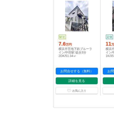
駅近
定借
7.6
11
万円
横浜市営地下鉄ブルーラ
横浜
イン/中田駅 徒歩3分
イン/
2DK/51.34㎡
1K/3
お問合せする（無料）
お問
詳細を見る
お気に入り