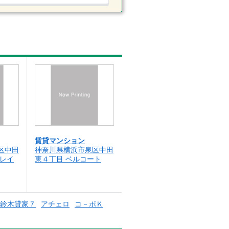
賃貸マンション
区中田
神奈川県横浜市泉区中田
ァレイ
東４丁目 ベルコート
鈴木貸家７
アチェロ
コ－ポＫ