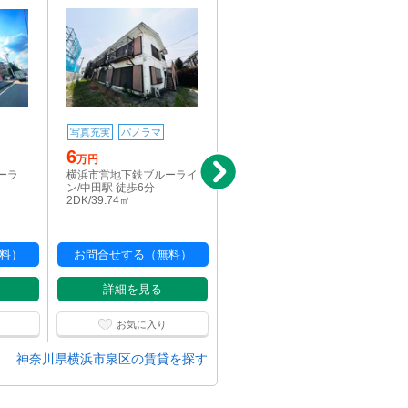
写真充実
パノラマ
写真充実
駅近
6
7.9
万円
万円
ーラ
横浜市営地下鉄ブルーライ
横浜市営地下鉄ブルーラ
ン/中田駅 徒歩6分
イン/中田駅 徒歩2分
2DK/39.74㎡
1R/35.7㎡
料）
お問合せする（無料）
お問合せする（無料）
詳細を見る
詳細を見る
お気に入り
お気に入り
神奈川県横浜市泉区の賃貸を探す