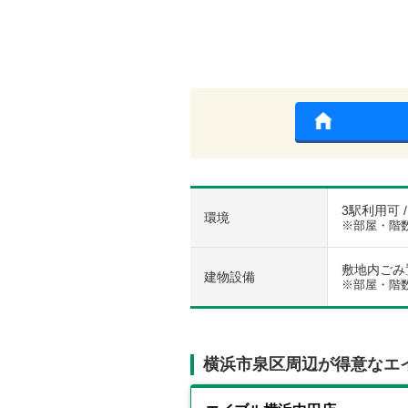
3駅利用可 
環境
※部屋・階
敷地内ごみ置
建物設備
※部屋・階
横浜市泉区周辺が得意なエ