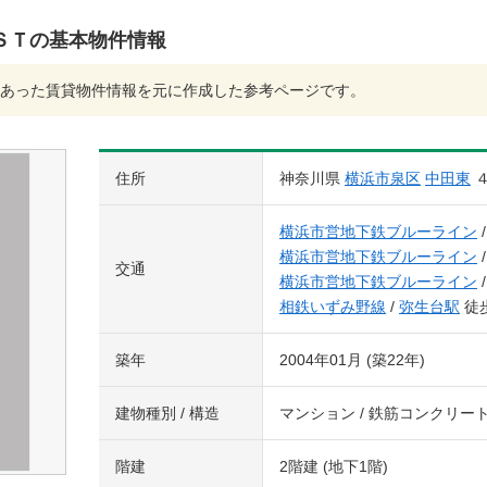
ＳＴの基本物件情報
あった賃貸物件情報を元に作成した参考ページです。
住所
神奈川県
横浜市泉区
中田東
横浜市営地下鉄ブルーライン
横浜市営地下鉄ブルーライン
交通
横浜市営地下鉄ブルーライン
相鉄いずみ野線
/
弥生台駅
徒歩
築年
2004年01月 (築22年)
建物種別 / 構造
マンション / 鉄筋コンクリー
階建
2階建 (地下1階)