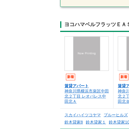
ヨコハマベルフラッツＥＡ
新着
新着
賃貸アパート
賃貸
神奈川県横浜市泉区中田
神奈
北２丁目 レオパレス中
北２
田北Ａ
田北
スカイハイツコヤマ
ブルーヒルズ
鈴木貸家8
鈴木貸家１
鈴木貸家1