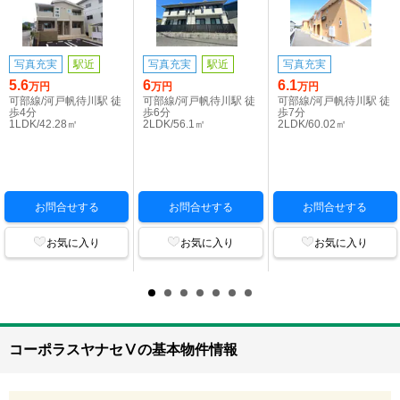
写真充実
駅近
写真充実
駅近
写真充実
5.6
6
6.1
万円
万円
万円
可部線/河戸帆待川駅 徒
可部線/河戸帆待川駅 徒
可部線/河戸帆待川駅 徒
歩4分
歩6分
歩7分
1LDK/42.28㎡
2LDK/56.1㎡
2LDK/60.02㎡
お問合せする
お問合せする
お問合せする
お気に入り
お気に入り
お気に入り
コーポラスヤナセⅤの基本物件情報