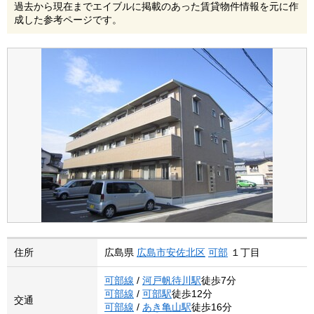
過去から現在までエイブルに掲載のあった賃貸物件情報を元に作
成した参考ページです。
住所
広島県
広島市安佐北区
可部
１丁目
可部線
/
河戸帆待川駅
徒歩7分
可部線
/
可部駅
徒歩12分
交通
可部線
/
あき亀山駅
徒歩16分